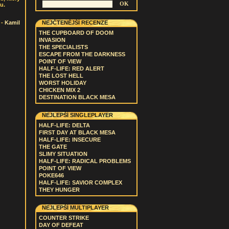
u.
-
Kamil
NEJČTENĚJŠÍ RECENZE
THE CUPBOARD OF DOOM
INVASION
THE SPECIALISTS
ESCAPE FROM THE DARKNESS
POINT OF VIEW
HALF-LIFE: RED ALERT
THE LOST HELL
WORST HOLIDAY
CHICKEN MIX 2
DESTINATION BLACK MESA
NEJLEPŠÍ SINGLEPLAYER
HALF-LIFE: DELTA
FIRST DAY AT BLACK MESA
HALF-LIFE: INSECURE
THE GATE
SLIMY SITUATION
HALF-LIFE: RADICAL PROBLEMS
POINT OF VIEW
POKE646
HALF-LIFE: SAVIOR COMPLEX
THEY HUNGER
NEJLEPŠÍ MULTIPLAYER
COUNTER STRIKE
DAY OF DEFEAT