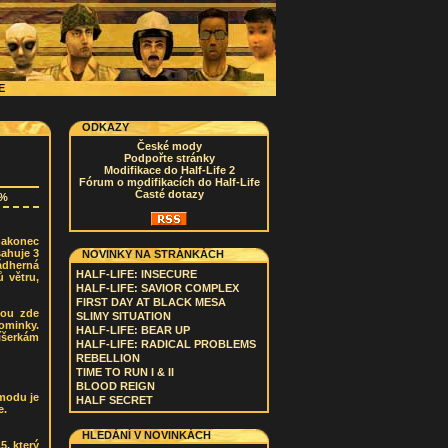
CE
ODKAZY
České mody
Podpořte stránky
Modifikace do Half-Life 2
Fórum o modifikacích do Half-Life
Časté dotazy
7%
 nakonec
sahuje 3
NOVINKY NA STRÁNKÁCH
nádherná
HALF-LIFE: INSECURE
ů větru,
HALF-LIFE: SAVIOR COMPLEX
FIRST DAY AT BLACK MESA
sou zde
SLIMY SITUATION
tominky.
HALF-LIFE: BEAR UP
říšerkám
HALF-LIFE: RADICAL PROBLEMS
REBELLION
TIME TO RUN I & II
BLOOD REIGN
 modu je
HALF SECRET
e.
HLEDÁNÍ V NOVINKÁCH
5, který