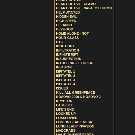
HEART OF EVIL: ALAMO
HEART OF EVIL: NAPALM EDITION
HELP WANTED
HIDDEN EVIL
HIGH SPEED
HL DANCE
HLYWOOD
HOME ALONE - NOT
HOUR-GLASS
HTC
IDOL HUNT
INFILTRATION
INFINITE RIFT
INSURRECTION
INTOLERABLE THREAT
INVASION
ISPITATEL 1
ISPITATEL 2
ISPITATEL 3
ISPITATEL 4
ISSUES
KILL ALL GREENPEACE
KOSOVO 2000 & KOSOVO 2
KRYPTON
LAST-LIFE
LIFE’S END
LOCKED UP
LOSSPOWER
LOST IN BLACK MESA
LUNCH LADY INVASION
MADCRABS
MALEVOLENCE PART I.