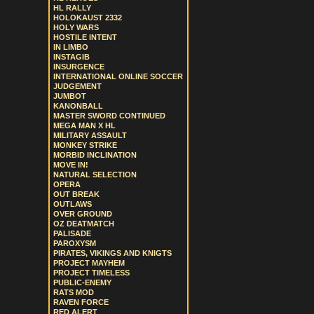
HL RALLY
HOLOKAUST 2332
HOLY WARS
HOSTILE INTENT
IN LIMBO
INSTAGIB
INSURGENCE
INTERNATIONAL ONLINE SOCCER
JUDGEMENT
JUMBOT
KANONBALL
MASTER SWORD CONTINUED
MEGA MAN X HL
MILITARY ASSAULT
MONKEY STRIKE
MORBID INCLINATION
MOVE IN!
NATURAL SELECTION
OPERA
OUT BREAK
OUTLAWS
OVER GROUND
OZ DEATMATCH
PALISADE
PAROXYSM
PIRATES, VIKINGS AND KNIGTS
PROJECT MAYHEM
PROJECT TIMELESS
PUBLIC-ENEMY
RATS MOD
RAVEN FORCE
RED ALERT