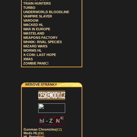
TRAIN HUNTERS
TURBO
UNDERWORLD BLOODLINE
VAMPIRE SLAYER
VAROOM
WACKED HL
WAR IN EUROPE
WASTELAND
WEAPONS FACTORY
WH40K: RIVAL SPECIES
WIZARD WARS
WORMS HL
X-COM: LAST HOPE
XMAS
ZOMBIE PANIC!
WEBOVÉ STRÁNKY
Gunman Chronicles
[CZ]
Mods HL
[EN]
HL Portal