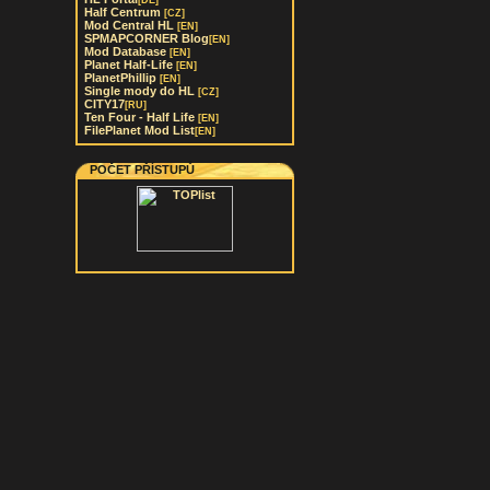
[DE]
Half Centrum
[CZ]
Mod Central HL
[EN]
SPMAPCORNER Blog
[EN]
Mod Database
[EN]
Planet Half-Life
[EN]
PlanetPhillip
[EN]
Single mody do HL
[CZ]
CITY17
[RU]
Ten Four - Half Life
[EN]
FilePlanet Mod List
[EN]
POČET PŘÍSTUPŮ