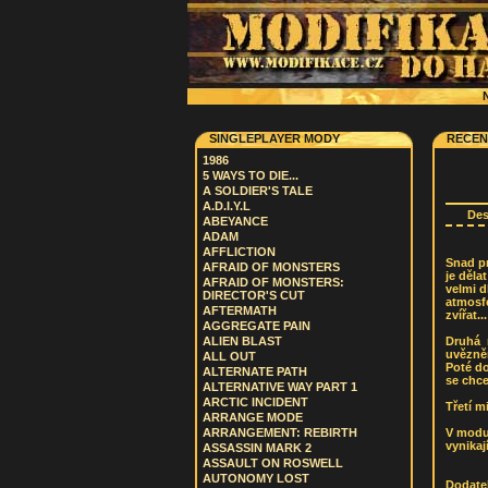
N
SINGLEPLAYER MODY
RECEN
1986
5 WAYS TO DIE...
A SOLDIER'S TALE
A.D.I.Y.L
De
ABEYANCE
ADAM
AFFLICTION
Snad pr
AFRAID OF MONSTERS
je děla
AFRAID OF MONSTERS:
velmi d
DIRECTOR'S CUT
atmosfé
AFTERMATH
zvířat...
AGGREGATE PAIN
Druhá 
ALIEN BLAST
uvězněn
ALL OUT
Poté do
ALTERNATE PATH
se chce
ALTERNATIVE WAY PART 1
ARCTIC INCIDENT
Třetí m
ARRANGE MODE
V modu 
ARRANGEMENT: REBIRTH
vynikaj
ASSASSIN MARK 2
ASSAULT ON ROSWELL
AUTONOMY LOST
Dodatek