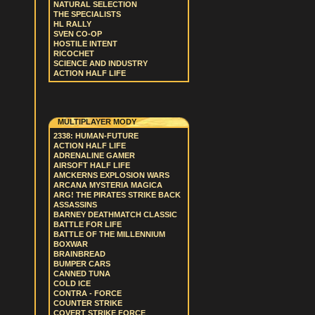
NATURAL SELECTION
THE SPECIALISTS
HL RALLY
SVEN CO-OP
HOSTILE INTENT
RICOCHET
SCIENCE AND INDUSTRY
ACTION HALF LIFE
MULTIPLAYER MODY
2338: HUMAN-FUTURE
ACTION HALF LIFE
ADRENALINE GAMER
AIRSOFT HALF LIFE
AMCKERNS EXPLOSION WARS
ARCANA MYSTERIA MAGICA
ARG! THE PIRATES STRIKE BACK
ASSASSINS
BARNEY DEATHMATCH CLASSIC
BATTLE FOR LIFE
BATTLE OF THE MILLENNIUM
BOXWAR
BRAINBREAD
BUMPER CARS
CANNED TUNA
COLD ICE
CONTRA - FORCE
COUNTER STRIKE
COVERT STRIKE FORCE