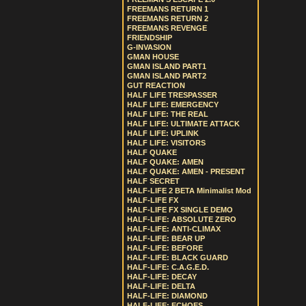
FREEMANS RETURN 1
FREEMANS RETURN 2
FREEMANS REVENGE
FRIENDSHIP
G-INVASION
GMAN HOUSE
GMAN ISLAND PART1
GMAN ISLAND PART2
GUT REACTION
HALF LIFE TRESPASSER
HALF LIFE: EMERGENCY
HALF LIFE: THE REAL
HALF LIFE: ULTIMATE ATTACK
HALF LIFE: UPLINK
HALF LIFE: VISITORS
HALF QUAKE
HALF QUAKE: AMEN
HALF QUAKE: AMEN - PRESENT
HALF SECRET
HALF-LIFE 2 BETA Minimalist Mod
HALF-LIFE FX
HALF-LIFE FX SINGLE DEMO
HALF-LIFE: ABSOLUTE ZERO
HALF-LIFE: ANTI-CLIMAX
HALF-LIFE: BEAR UP
HALF-LIFE: BEFORE
HALF-LIFE: BLACK GUARD
HALF-LIFE: C.A.G.E.D.
HALF-LIFE: DECAY
HALF-LIFE: DELTA
HALF-LIFE: DIAMOND
HALF-LIFE: ECHOES