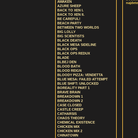
AWAKEN
najdete
AZURE SHEEP
BACK TO XEN I.
BACK TO XEN II.
BE CAREFUL!
BEACH PARTY
BETWEEN TWO WORLDS
BIG LOLLY
BIG SCIENTISTS
BLACK DEATH
BLACK MESA SIDELINE
BLACK OPS
BLACK OPS REDUX
BLADE
BLBEJ DEN
BLOOD BATH
BLOOD REIGN
BLOODY PIZZA: VENDETTA
BLUE MESA: FAILED ATTEMPT
BLUE SHIFT: UNLOCKED
BOREALITY PART 1
BRAVE BRAIN
BREAKDOWN 1
BREAKDOWN 2
CASE CLOSED
CASTLE CREEP
CATHARSIS
CHAOS THEORY
CHEMICAL EXISTENCE
CHICKEN MIX
CHICKEN MIX 2
CHINATOWN