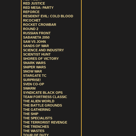
RED JUSTICE
RED MESA: PARTY
REFORCE
RESIDENT EVIL: COLD BLOOD
RICOCHET
ROCKET CROWBAR
ROUND 2
RUSSIAN FRONT
SABANETA 2050
SAM VS JOHN
SANDS OF WAR
SCIENCE AND INDUSTRY
SCIENTIST HUNT
SHORES OF VICTORY
SNARK WARS
SNIPER WARS
SNOW WAR
STARGATE TC
SURPRISE!
SVEN CO-OP
SWARM
SYNDICATE BLACK OPS
TEAM FORTRESS CLASSIC
THE ALIEN WORLD
THE BATTLE GROUNDS
THE GATHERING
THE SHIP
THE SPECIALISTS
THE TERRORIST REVENGE
THE TRENCHES
THE WASTES
TOUR OF DUTY