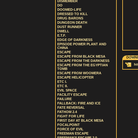
DISMEMBER
DO
DOOMED-LIFE
DRESSED TO KILL
DRUG BARONS
DUNGEON DEATH
DUST RUNNER
DWELL
E.T.F.
EDGE OF DARKNESS
EPISODE POWER PLANT AND
CHINA
ESCAPE
ESCAPE FROM BLACK MESA
DOWNL
ESCAPE FROM THE DARKNESS
ht
ESCAPE FROM THE EGYPTIAN
TOMB
ESCAPE FROM WOOMERA
ESCAPE HELICOPTER
ETC I.
ETC II.
EVIL SPACE
FACILITY ESCAPE
FAILURE
FALLBACK: FIRE AND ICE
FATE REVERSAL
FATHOM 2.4
FIGHT FOR LIFE
FIRST DAY AT BLACK MESA
FOCALPOINT
FORCE OF EVIL
FREEMAN ESCAPE
FREEMAN'S ESCAPE 2.0