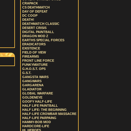
CRAPACK
CS DEATHMATCH
DAY OF DEFEAT
DC COOP
DEATH!
DEATHMATCH CLASSIC
DESERT CRISIS
DIGITAL PAINTBALL
DRAGON MOD Z
EARTHS SPECIAL FORCES
ERADICATORS
EXISTENCE
FIELD OF VIEW
FIREARMS
FRONT LINE FORCE
FUNKYMIXTURE
G.H.O.S.T. OPS
G.S.T.
GANGSTA WARS
GANGWARS
GARGARENA
GLADIATOR
GLOBAL WARFARE
GOLDENEYE
GOOFY HALF-LIFE
HALF LIFE PAINTBALL
HALF LIFE: THE BEGINNING
HALF-LIFE CROWBAR MASSACRE
HALF-LIFE PARPAING
HAMMY-BOB MOD
HARDCORE-LIFE
HL HEROES