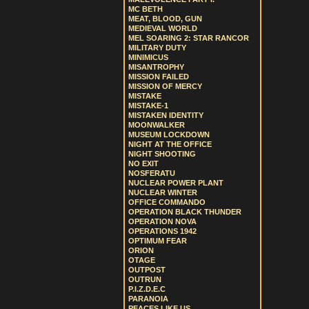
MC BETH
MEAT, BLOOD, GUN
MEDIEVAL WORLD
MEL SOARING 2: STAR RANCOR
MILITARY DUTY
MINIMICUS
MISANTROPHY
MISSION FAILED
MISSION OF MERCY
MISTAKE
MISTAKE-1
MISTAKEN IDENTITY
MOONWALKER
MUSEUM LOCKDOWN
NIGHT AT THE OFFICE
NIGHT SHOOTING
NO EXIT
NOSFERATU
NUCLEAR POWER PLANT
NUCLEAR WINTER
OFFICE COMMANDO
OPERATION BLACK THUNDER
OPERATION NOVA
OPERATIONS 1942
OPTIMUM FEAR
ORION
OTAGE
OUTPOST
OUTRUN
P.I.Z.D.E.C
PARANOIA
PEACES LIKE US