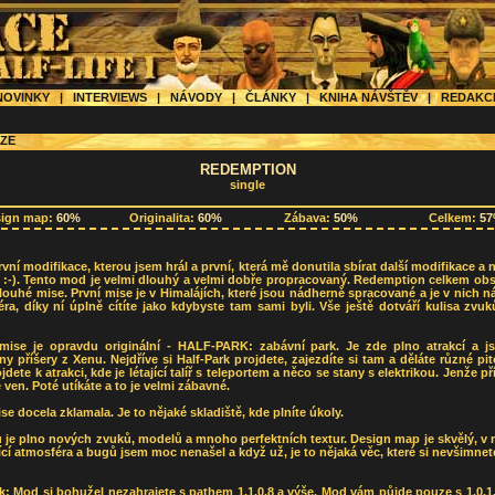
OVINKY
|
INTERVIEWS
|
NÁVODY
|
ČLÁNKY
|
KNIHA NÁVŠTĚV
|
REDAK
ZE
REDEMPTION
single
sign map:
60%
Originalita:
60%
Zábava:
50%
Celkem:
5
vní modifikace, kterou jsem hrál a první, která mě donutila sbírat další modifikace a
t :-). Tento mod je velmi dlouhý a velmi dobře propracovaný. Redemption celkem ob
louhé mise. První mise je v Himalájích, které jsou nádherně spracované a je v nich 
ra, díky ní úplně cítíte jako kdybyste tam sami byli. Vše ještě dotváří kulisa zvuk
mise je opravdu originální - HALF-PARK: zabávní park. Je zde plno atrakcí a j
y příšery z Xenu. Nejdříve si Half-Park projdete, zajezdíte si tam a děláte různé pi
jdete k atrakci, kde je létající talíř s teleportem a něco se stany s elektrikou. Jenže p
 ven. Poté utíkáte a to je velmi zábavné.
ise docela zklamala. Je to nějaké skladiště, kde plníte úkoly.
je plno nových zvuků, modelů a mnoho perfektních textur. Design map je skvělý, v
ící atmosféra a bugů jsem moc nenašel a když už, je to nějaká věc, které si nevšimnet
: Mod si bohužel nezahrajete s pathem 1.1.0.8 a výše. Mod vám půjde pouze s 1.0.1.