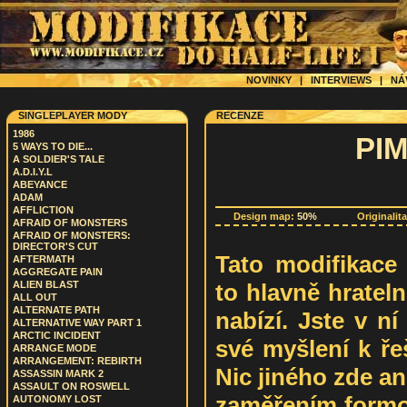
NOVINKY
|
INTERVIEWS
|
NÁ
SINGLEPLAYER MODY
RECENZE
1986
PI
5 WAYS TO DIE...
A SOLDIER'S TALE
A.D.I.Y.L
ABEYANCE
ADAM
AFFLICTION
Design map:
50%
Originalit
AFRAID OF MONSTERS
AFRAID OF MONSTERS:
DIRECTOR'S CUT
Tato modifikace 
AFTERMATH
AGGREGATE PAIN
to hlavně hrateln
ALIEN BLAST
ALL OUT
ALTERNATE PATH
nabízí. Jste v n
ALTERNATIVE WAY PART 1
ARCTIC INCIDENT
své myšlení k ře
ARRANGE MODE
ARRANGEMENT: REBIRTH
Nic jiného zde an
ASSASSIN MARK 2
ASSAULT ON ROSWELL
zaměřením formo
AUTONOMY LOST