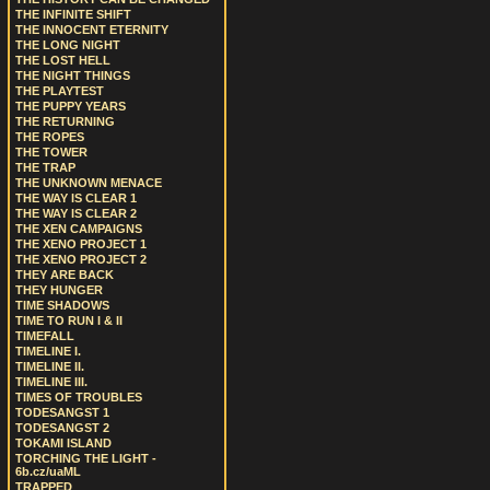
THE INFINITE SHIFT
THE INNOCENT ETERNITY
THE LONG NIGHT
THE LOST HELL
THE NIGHT THINGS
THE PLAYTEST
THE PUPPY YEARS
THE RETURNING
THE ROPES
THE TOWER
THE TRAP
THE UNKNOWN MENACE
THE WAY IS CLEAR 1
THE WAY IS CLEAR 2
THE XEN CAMPAIGNS
THE XENO PROJECT 1
THE XENO PROJECT 2
THEY ARE BACK
THEY HUNGER
TIME SHADOWS
TIME TO RUN I & II
TIMEFALL
TIMELINE I.
TIMELINE II.
TIMELINE III.
TIMES OF TROUBLES
TODESANGST 1
TODESANGST 2
TOKAMI ISLAND
TORCHING THE LIGHT -
6b.cz/uaML
TRAPPED