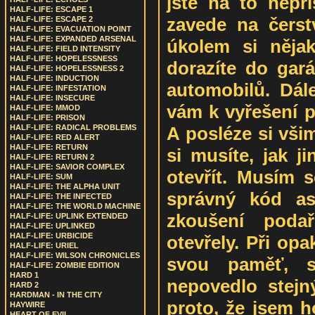
jste na to nepři
HALF-LIFE: ESCAPE 1
zavede na čerst
HALF-LIFE: ESCAPE 2
HALF-LIFE: EVACUATION POINT
HALF-LIFE: EXPANDED ARSENAL
úkolem si nějak
HALF-LIFE: FIELD INTENSITY
HALF-LIFE: HOPELESSNESS
dorazíte do gará
HALF-LIFE: HOPELESSNESS 2
HALF-LIFE: INDUCTION
automobilů. Dále
HALF-LIFE: INFESTATION
HALF-LIFE: INSECURE
vám k vyřešení
HALF-LIFE: MMOD
HALF-LIFE: PRISON
A posléze si vši
HALF-LIFE: RADICAL PROBLEMS
HALF-LIFE: RED ALERT
HALF-LIFE: RETURN
si musíte, jak 
HALF-LIFE: RETURN 2
HALF-LIFE: SAVIOR COMPLEX
otevřít. Musím s
HALF-LIFE: SUM
HALF-LIFE: THE ALPHA UNIT
správný kód as
HALF-LIFE: THE INFECTED
HALF-LIFE: THE WORLD MACHINE
zkoušení poda
HALF-LIFE: UPLINK EXTENDED
HALF-LIFE: UPLINKED
HALF-LIFE: URBICIDE
otevřely. Při op
HALF-LIFE: URIEL
HALF-LIFE: WILSON CHRONICLES
svou paměť, 
HALF-LIFE: ZOMBIE EDITION
HARD 1
nepovedlo stejn
HARD 2
HARDMAN - IN THE CITY
proto, že jsem 
HAYWIRE
HEART OF EVIL