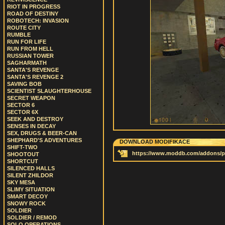
RIOT IN PROGRESS
ROAD OF DESTINY
ROBOTECH: INVASION
ROUTE CITY
RUMBLE
RUN FOR LIFE
RUN FROM HELL
RUSSIAN TOWER
SAGHARMATH
SANTA'S REVENGE
SANTA'S REVENGE 2
SAVING BOB
SCIENTIST SLAUGHTERHOUSE
SECRET WEAPON
SECTOR 6
SECTOR 6X
SEEK AND DESTROY
SENSES IN DECAY
SEX, DRUGS & BEER-CAN
SHEPHARD'S ADVENTURES
DOWNLOAD MODIFIKACE
SHIFT-TWO
https://www.moddb.com/addons/p
SHOOTOUT
SHORTCUT
SILENCED HALLS
SILENT ZHILDOR
SKY MESA
SLIMY SITUATION
SMART DECOY
SNOWY ROCK
SOLDIER
SOLDIER / REMOD
SOLO OPERATIONS