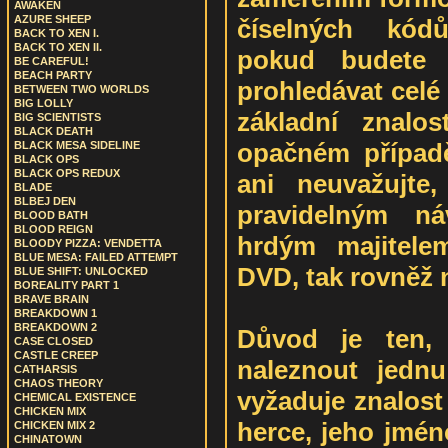
AWAKEN
AZURE SHEEP
číselných kód
BACK TO XEN I.
BACK TO XEN II.
pokud budete m
BE CAREFUL!
BEACH PARTY
prohledávat celé
BETWEEN TWO WORLDS
BIG LOLLY
základní znalos
BIG SCIENTISTS
BLACK DEATH
opačném případě
BLACK MESA SIDELINE
BLACK OPS
BLACK OPS REDUX
ani neuvažujte,
BLADE
BLBEJ DEN
pravidelným ná
BLOOD BATH
BLOOD REIGN
hrdým majitelem
BLOODY PIZZA: VENDETTA
BLUE MESA: FAILED ATTEMPT
DVD, tak rovněž 
BLUE SHIFT: UNLOCKED
BOREALITY PART 1
BRAVE BRAIN
BREAKDOWN 1
BREAKDOWN 2
Důvod je ten, 
CASE CLOSED
CASTLE CREEP
naleznout jednu
CATHARSIS
CHAOS THEORY
vyžaduje znalos
CHEMICAL EXISTENCE
CHICKEN MIX
herce, jeho jméno
CHICKEN MIX 2
CHINATOWN