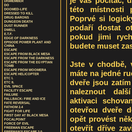
je váš počítač, 
DISMEMBER
DO
této místnosti 
DOOMED-LIFE
DRESSED TO KILL
Poprvé si logick
DRUG BARONS
DUNGEON DEATH
podaří dostat o
DUST RUNNER
DWELL
E.T.F.
pokud jimi rych
EDGE OF DARKNESS
EPISODE POWER PLANT AND
budete muset zas 
CHINA
ESCAPE
ESCAPE FROM BLACK MESA
ESCAPE FROM THE DARKNESS
Jste v chodbě, v
ESCAPE FROM THE EGYPTIAN
TOMB
ESCAPE FROM WOOMERA
máte na jedné ru
ESCAPE HELICOPTER
ETC I.
dveře jsou zatím
ETC II.
EVIL SPACE
naleznout dalš
FACILITY ESCAPE
FAILURE
aktivaci schov
FALLBACK: FIRE AND ICE
FATE REVERSAL
FATHOM 2.4
otevřou dveře d
FIGHT FOR LIFE
FIRST DAY AT BLACK MESA
opět provést něk
FOCALPOINT
FORCE OF EVIL
otevřít dříve za
FREEMAN ESCAPE
FREEMAN'S ESCAPE 2.0