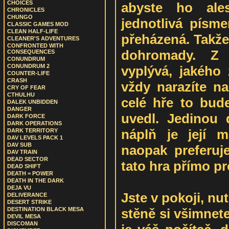
CHOICES
abyste ho ales
CHRONICLES
CHUNGO
jednotlivá pís
CLASSIC GAMES MOD
CLEAN HALF-LIFE
přeházená. Takže
CLEANER'S ADVENTURES
CONFRONTED WITH
dohromady. Z
CONSEQUENCES
CONUNDRUM
CONUNDRUM 2
vyplývá, jakého 
COUNTER-LIFE
CRASH
vždy narazíte na
CRY OF FEAR
CTHULHU
celé hře to bude
DALEK UNBIDDEN
DANGER
uvedl. Jedinou 
DARK FORCE
DARK OPERATIONS
náplň je její m
DARK TERRITORY
DAV LEVELS PACK 1
DAV SUB
naopak preferuje
DAV TRAIN
DEAD SECTOR
tato hra přímo pr
DEAD SHIFT
DEATH = POWER
DEATH IN THE DARK
DEJA VU
Jste v pokoji, nu
DELIVERANCE
DESERT STRIKE
stěně si všimnet
DESTINATION BLACK MESA
DEVIL MESA
DISCOMAN