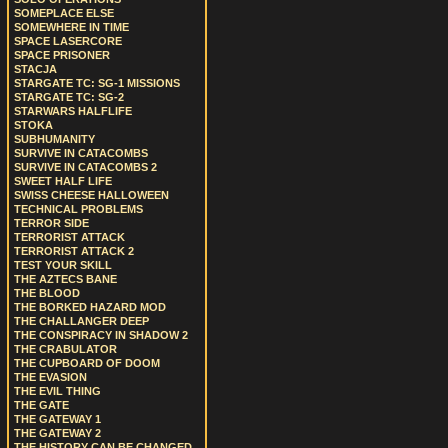
SOMEPLACE ELSE
SOMEWHERE IN TIME
SPACE LASERCORE
SPACE PRISONER
STACJA
STARGATE TC: SG-1 MISSIONS
STARGATE TC: SG-2
STARWARS HALFLIFE
STOKA
SUBHUMANITY
SURVIVE IN CATACOMBS
SURVIVE IN CATACOMBS 2
SWEET HALF LIFE
SWISS CHEESE HALLOWEEN
TECHNICAL PROBLEMS
TERROR SIDE
TERRORIST ATTACK
TERRORIST ATTACK 2
TEST YOUR SKILL
THE AZTECS BANE
THE BLOOD
THE BORKED HAZARD MOD
THE CHALLANGER DEEP
THE CONSPIRACY IN SHADOW 2
THE CRABULATOR
THE CUPBOARD OF DOOM
THE EVASION
THE EVIL THING
THE GATE
THE GATEWAY 1
THE GATEWAY 2
THE HISTORY CAN BE CHANGED