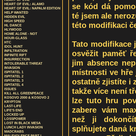
se kód dá pomocí
HEART OF EVIL: ALAMO
HEART OF EVIL: NAPALM EDITION
HELP WANTED
té jsem ale neroz
HIDDEN EVIL
HIGH SPEED
této modifikaci č
HL DANCE
HLYWOOD
HOME ALONE - NOT
HOUR-GLASS
Tato modifikace je
HTC
IDOL HUNT
osvěžit paměť ř
INFILTRATION
INFINITE RIFT
INSURRECTION
jim absence nepř
INTOLERABLE THREAT
INVASION
místnosti ve hře
ISPITATEL 1
ISPITATEL 2
ostatně zjistíte 
ISPITATEL 3
ISPITATEL 4
takže více není 
ISSUES
KILL ALL GREENPEACE
KOSOVO 2000 & KOSOVO 2
lze tuto hru pov
KRYPTON
LAST-LIFE
zabere vám maxi
LIFE’S END
LOCKED UP
než ji dokončí
LOSSPOWER
LOST IN BLACK MESA
splňujete daná k
LUNCH LADY INVASION
MADCRABS
MALEVOLENCE PART I.