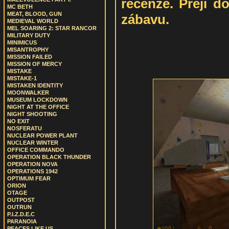
recenze. Přeji d
MC BETH
MEAT, BLOOD, GUN
zábavu.
MEDIEVAL WORLD
MEL SOARING 2: STAR RANCOR
MILITARY DUTY
MINIMICUS
MISANTROPHY
MISSION FAILED
MISSION OF MERCY
MISTAKE
MISTAKE-1
MISTAKEN IDENTITY
MOONWALKER
MUSEUM LOCKDOWN
NIGHT AT THE OFFICE
NIGHT SHOOTING
NO EXIT
NOSFERATU
NUCLEAR POWER PLANT
NUCLEAR WINTER
OFFICE COMMANDO
OPERATION BLACK THUNDER
OPERATION NOVA
OPERATIONS 1942
OPTIMUM FEAR
ORION
OTAGE
OUTPOST
OUTRUN
P.I.Z.D.E.C
PARANOIA
PEACES LIKE US