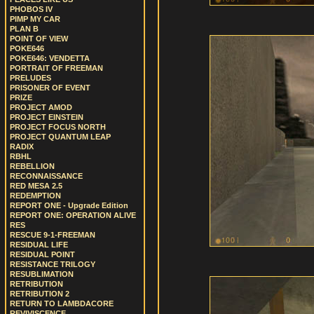
PHOBOS IV
PIMP MY CAR
PLAN B
POINT OF VIEW
POKE646
POKE646: VENDETTA
PORTRAIT OF FREEMAN
PRELUDES
PRISONER OF EVENT
PRIZE
PROJECT AMOD
PROJECT EINSTEIN
PROJECT FOCUS NORTH
PROJECT QUANTUM LEAP
RADIX
RBHL
REBELLION
RECONNAISSANCE
RED MESA 2.5
REDEMPTION
REPORT ONE - Upgrade Edition
REPORT ONE: OPERATION ALIVE
RES
RESCUE 9-1-FREEMAN
RESIDUAL LIFE
RESIDUAL POINT
RESISTANCE TRILOGY
RESUBLIMATION
RETRIBUTION
RETRIBUTION 2
RETURN TO LAMBDACORE
REVIVISCENCE