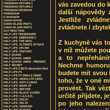
vás zavedou do k
FREEMANS RETURN 1
FREEMANS RETURN 2
další nápovědy a
FREEMANS REVENGE
FRIENDSHIP
G-INVASION
Jestliže zvládn
GMAN HOUSE
GMAN ISLAND PART1
zvládnete i zbyte
GMAN ISLAND PART2
GUT REACTION
HALF LIFE TRESPASSER
HALF LIFE: EMERGENCY
Z kuchyně vás to
HALF LIFE: THE REAL
HALF LIFE: ULTIMATE ATTACK
v níž můžete pou
HALF LIFE: UPLINK
HALF LIFE: VISITORS
HALF QUAKE
a to nepřehání
HALF QUAKE: AMEN
HALF QUAKE: AMEN - PRESENT
Nechme humoru 
HALF SECRET
HALF-LIFE 2 BETA Minimalist Mod
budete mít svou 
HALF-LIFE FX
HALF-LIFE FX SINGLE DEMO
toho, že v oné mí
HALF-LIFE: ABSOLUTE ZERO
HALF-LIFE: ANTI-CLIMAX
HALF-LIFE: BEAR UP
provést. Tak vězt
HALF-LIFE: BEFORE
HALF-LIFE: BLACK GUARD
určitě přijdete, j
HALF-LIFE: C.A.G.E.D.
HALF-LIFE: DECAY
po jeho nalezení
HALF-LIFE: DELTA
HALF-LIFE: DIAMOND
HALF-LIFE: ECHOES