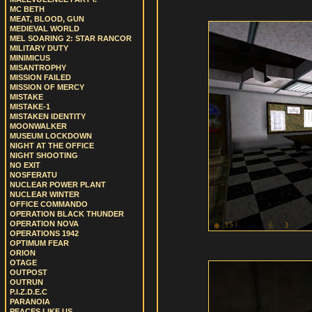
MC BETH
MEAT, BLOOD, GUN
MEDIEVAL WORLD
MEL SOARING 2: STAR RANCOR
MILITARY DUTY
MINIMICUS
MISANTROPHY
MISSION FAILED
MISSION OF MERCY
MISTAKE
MISTAKE-1
MISTAKEN IDENTITY
MOONWALKER
MUSEUM LOCKDOWN
NIGHT AT THE OFFICE
NIGHT SHOOTING
NO EXIT
NOSFERATU
NUCLEAR POWER PLANT
NUCLEAR WINTER
OFFICE COMMANDO
OPERATION BLACK THUNDER
OPERATION NOVA
OPERATIONS 1942
OPTIMUM FEAR
ORION
OTAGE
OUTPOST
OUTRUN
P.I.Z.D.E.C
PARANOIA
PEACES LIKE US