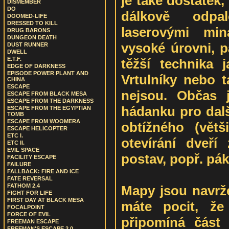
je také dostatek, 
DISMEMBER
DO
dálkově odpa
DOOMED-LIFE
DRESSED TO KILL
laserovými mi
DRUG BARONS
DUNGEON DEATH
vysoké úrovni, p
DUST RUNNER
DWELL
E.T.F.
těžší technika 
EDGE OF DARKNESS
EPISODE POWER PLANT AND
Vrtulníky nebo t
CHINA
ESCAPE
nejsou. Občas j
ESCAPE FROM BLACK MESA
ESCAPE FROM THE DARKNESS
hádanku pro dalš
ESCAPE FROM THE EGYPTIAN
TOMB
ESCAPE FROM WOOMERA
obtížného (vět
ESCAPE HELICOPTER
ETC I.
otevírání dveří
ETC II.
EVIL SPACE
postav, popř. pák
FACILITY ESCAPE
FAILURE
FALLBACK: FIRE AND ICE
FATE REVERSAL
FATHOM 2.4
Mapy jsou navrže
FIGHT FOR LIFE
FIRST DAY AT BLACK MESA
máte pocit, ž
FOCALPOINT
FORCE OF EVIL
připomíná část
FREEMAN ESCAPE
FREEMAN'S ESCAPE 2.0