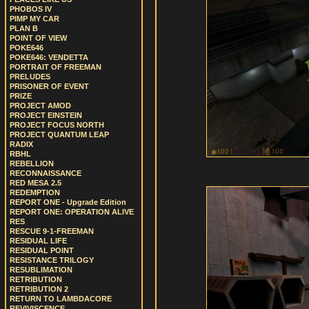
PHOBOS IV
PIMP MY CAR
PLAN B
POINT OF VIEW
POKE646
POKE646: VENDETTA
PORTRAIT OF FREEMAN
PRELUDES
PRISONER OF EVENT
PRIZE
PROJECT AMOD
PROJECT EINSTEIN
PROJECT FOCUS NORTH
PROJECT QUANTUM LEAP
RADIX
RBHL
REBELLION
RECONNAISSANCE
RED MESA 2.5
REDEMPTION
REPORT ONE - Upgrade Edition
REPORT ONE: OPERATION ALIVE
RES
RESCUE 9-1-FREEMAN
RESIDUAL LIFE
RESIDUAL POINT
RESISTANCE TRILOGY
RESUBLIMATION
RETRIBUTION
RETRIBUTION 2
RETURN TO LAMBDACORE
REVIVISCENCE