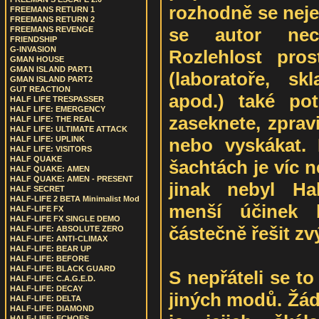
rozhodně se neje
FREEMANS RETURN 1
FREEMANS RETURN 2
se autor nech
FREEMANS REVENGE
FRIENDSHIP
G-INVASION
Rozlehlost pros
GMAN HOUSE
GMAN ISLAND PART1
(laboratoře, sk
GMAN ISLAND PART2
GUT REACTION
apod.) také po
HALF LIFE TRESPASSER
HALF LIFE: EMERGENCY
zaseknete, zprav
HALF LIFE: THE REAL
HALF LIFE: ULTIMATE ATTACK
nebo vyskákat.
HALF LIFE: UPLINK
HALF LIFE: VISITORS
HALF QUAKE
šachtách je víc n
HALF QUAKE: AMEN
HALF QUAKE: AMEN - PRESENT
jinak nebyl Hal
HALF SECRET
HALF-LIFE 2 BETA Minimalist Mod
menší účinek 
HALF-LIFE FX
HALF-LIFE FX SINGLE DEMO
částečně řešit zv
HALF-LIFE: ABSOLUTE ZERO
HALF-LIFE: ANTI-CLIMAX
HALF-LIFE: BEAR UP
HALF-LIFE: BEFORE
HALF-LIFE: BLACK GUARD
S nepřáteli se to
HALF-LIFE: C.A.G.E.D.
HALF-LIFE: DECAY
jiných modů. Žádn
HALF-LIFE: DELTA
HALF-LIFE: DIAMOND
HALF-LIFE: ECHOES