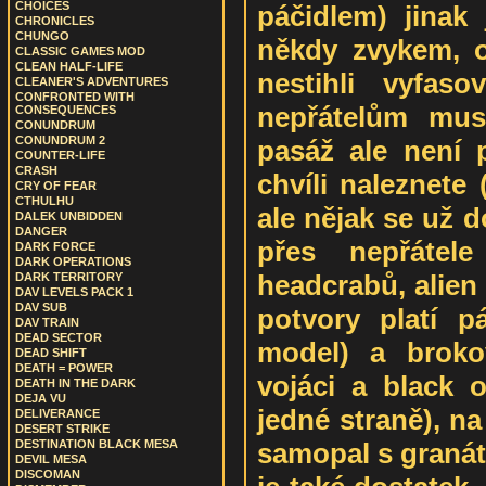
CHOICES
páčidlem) jinak
CHRONICLES
CHUNGO
někdy zvykem, o
CLASSIC GAMES MOD
CLEAN HALF-LIFE
nestihli vyfaso
CLEANER'S ADVENTURES
CONFRONTED WITH
nepřátelům musí
CONSEQUENCES
CONUNDRUM
CONUNDRUM 2
pasáž ale není p
COUNTER-LIFE
CRASH
chvíli naleznete
CRY OF FEAR
CTHULHU
ale nějak se už d
DALEK UNBIDDEN
DANGER
přes nepřátel
DARK FORCE
DARK OPERATIONS
headcrabů, alien
DARK TERRITORY
DAV LEVELS PACK 1
DAV SUB
potvory platí p
DAV TRAIN
DEAD SECTOR
model) a brokov
DEAD SHIFT
DEATH = POWER
vojáci a black 
DEATH IN THE DARK
DEJA VU
jedné straně), n
DELIVERANCE
DESERT STRIKE
samopal s graná
DESTINATION BLACK MESA
DEVIL MESA
DISCOMAN