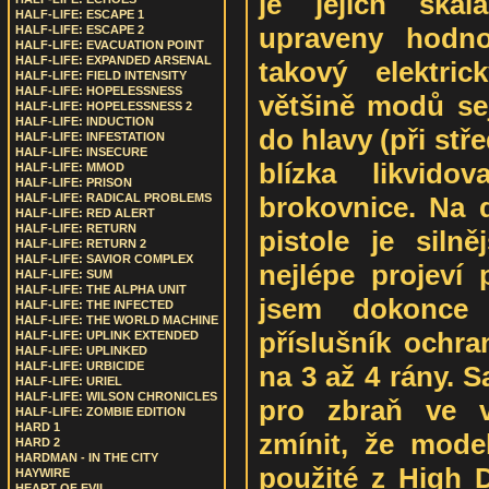
je jejich škál
HALF-LIFE: ESCAPE 1
upraveny hodno
HALF-LIFE: ESCAPE 2
HALF-LIFE: EVACUATION POINT
HALF-LIFE: EXPANDED ARSENAL
takový elektric
HALF-LIFE: FIELD INTENSITY
HALF-LIFE: HOPELESSNESS
většině modů sej
HALF-LIFE: HOPELESSNESS 2
HALF-LIFE: INDUCTION
do hlavy (při stře
HALF-LIFE: INFESTATION
HALF-LIFE: INSECURE
blízka likvido
HALF-LIFE: MMOD
HALF-LIFE: PRISON
brokovnice. Na 
HALF-LIFE: RADICAL PROBLEMS
HALF-LIFE: RED ALERT
HALF-LIFE: RETURN
pistole je siln
HALF-LIFE: RETURN 2
HALF-LIFE: SAVIOR COMPLEX
nejlépe projeví 
HALF-LIFE: SUM
HALF-LIFE: THE ALPHA UNIT
jsem dokonce 
HALF-LIFE: THE INFECTED
HALF-LIFE: THE WORLD MACHINE
příslušník ochran
HALF-LIFE: UPLINK EXTENDED
HALF-LIFE: UPLINKED
HALF-LIFE: URBICIDE
na 3 až 4 rány. 
HALF-LIFE: URIEL
HALF-LIFE: WILSON CHRONICLES
pro zbraň ve v
HALF-LIFE: ZOMBIE EDITION
HARD 1
zmínit, že model
HARD 2
HARDMAN - IN THE CITY
použité z High D
HAYWIRE
HEART OF EVIL