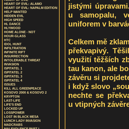
jistými úpravami
HEART OF EVIL: ALAMO
HEART OF EVIL: NAPALM EDITION
HELP WANTED
u samopalu, vo
HIDDEN EVIL
HIGH SPEED
uniforem v barvá
HL DANCE
HLYWOOD
HOME ALONE - NOT
HOUR-GLASS
Celkem mě zklama
HTC
IDOL HUNT
překvapivý. Těš
INFILTRATION
INFINITE RIFT
INSURRECTION
využití těžších 
INTOLERABLE THREAT
INVASION
tau kanon, ale b
ISPITATEL 1
ISPITATEL 2
závěru si projde
ISPITATEL 3
ISPITATEL 4
i když slovo „sou
ISSUES
KILL ALL GREENPEACE
KOSOVO 2000 & KOSOVO 2
nechte se překv
KRYPTON
LAST-LIFE
u vtipných závěre
LIFE’S END
LOCKED UP
LOSSPOWER
LOST IN BLACK MESA
LUNCH LADY INVASION
MADCRABS
MALEVOLENCE PART I.