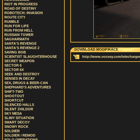
RIOT IN PROGRESS
ROAD OF DESTINY
ROBOTECH: INVASION
ROUTE CITY
RUMBLE
RUN FOR LIFE
RUN FROM HELL
RUSSIAN TOWER
SAGHARMATH
SANTA'S REVENGE
SANTA'S REVENGE 2
DOWNLOAD MODIFIKACE
SAVING BOB
SCIENTIST SLAUGHTERHOUSE
http://www.vossey.com/telechargem
SECRET WEAPON
SECTOR 6
SECTOR 6X
SEEK AND DESTROY
SENSES IN DECAY
SEX, DRUGS & BEER-CAN
SHEPHARD'S ADVENTURES
SHIFT-TWO
SHOOTOUT
SHORTCUT
SILENCED HALLS
SILENT ZHILDOR
SKY MESA
SLIMY SITUATION
SMART DECOY
SNOWY ROCK
SOLDIER
SOLDIER / REMOD
SOLO OPERATIONS