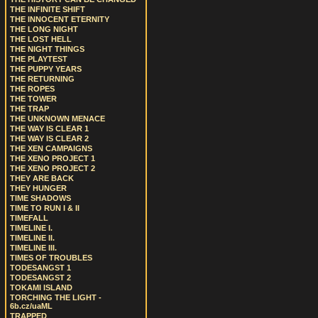
THE INFINITE SHIFT
THE INNOCENT ETERNITY
THE LONG NIGHT
THE LOST HELL
THE NIGHT THINGS
THE PLAYTEST
THE PUPPY YEARS
THE RETURNING
THE ROPES
THE TOWER
THE TRAP
THE UNKNOWN MENACE
THE WAY IS CLEAR 1
THE WAY IS CLEAR 2
THE XEN CAMPAIGNS
THE XENO PROJECT 1
THE XENO PROJECT 2
THEY ARE BACK
THEY HUNGER
TIME SHADOWS
TIME TO RUN I & II
TIMEFALL
TIMELINE I.
TIMELINE II.
TIMELINE III.
TIMES OF TROUBLES
TODESANGST 1
TODESANGST 2
TOKAMI ISLAND
TORCHING THE LIGHT -
6b.cz/uaML
TRAPPED