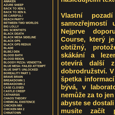
AWAKEN
AZURE SHEEP
BACK TO XEN I.
BACK TO XEN II.
Vlastní poza
BE CAREFUL!
BEACH PARTY
samozřejmostí 
BETWEEN TWO WORLDS
BIG LOLLY
Nejprve doporu
BIG SCIENTISTS
BLACK DEATH
Course, který j
BLACK MESA SIDELINE
BLACK OPS
BLACK OPS REDUX
obtížný, proto
BLADE
BLBEJ DEN
skákání a lez
BLOOD BATH
BLOOD REIGN
otevírá další 
BLOODY PIZZA: VENDETTA
BLUE MESA: FAILED ATTEMPT
dobrodružství. V
BLUE SHIFT: UNLOCKED
BOREALITY PART 1
špetka informací
BRAVE BRAIN
BREAKDOWN 1
BREAKDOWN 2
bývá, v laborat
CASE CLOSED
CASTLE CREEP
nemůže za to jen 
CATHARSIS
CHAOS THEORY
abyste se dostali
CHEMICAL EXISTENCE
CHICKEN MIX
musíte začít 
CHICKEN MIX 2
CHINATOWN