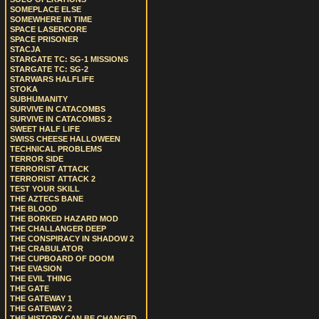
SOMEPLACE ELSE
SOMEWHERE IN TIME
SPACE LASERCORE
SPACE PRISONER
STACJA
STARGATE TC: SG-1 MISSIONS
STARGATE TC: SG-2
STARWARS HALFLIFE
STOKA
SUBHUMANITY
SURVIVE IN CATACOMBS
SURVIVE IN CATACOMBS 2
SWEET HALF LIFE
SWISS CHEESE HALLOWEEN
TECHNICAL PROBLEMS
TERROR SIDE
TERRORIST ATTACK
TERRORIST ATTACK 2
TEST YOUR SKILL
THE AZTECS BANE
THE BLOOD
THE BORKED HAZARD MOD
THE CHALLANGER DEEP
THE CONSPIRACY IN SHADOW 2
THE CRABULATOR
THE CUPBOARD OF DOOM
THE EVASION
THE EVIL THING
THE GATE
THE GATEWAY 1
THE GATEWAY 2
THE HISTORY CAN BE CHANGED