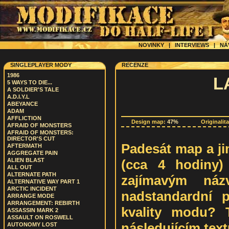
NOVINKY
|
INTERVIEWS
|
NÁ
SINGLEPLAYER MODY
RECENZE
1986
L
5 WAYS TO DIE...
A SOLDIER'S TALE
A.D.I.Y.L
ABEYANCE
ADAM
AFFLICTION
Design map:
47%
Originalit
AFRAID OF MONSTERS
AFRAID OF MONSTERS:
DIRECTOR'S CUT
Padesát map a ji
AFTERMATH
AGGREGATE PAIN
(cca 4 hodiny)
ALIEN BLAST
ALL OUT
ALTERNATE PATH
zajímavým náz
ALTERNATIVE WAY PART 1
ARCTIC INCIDENT
nadstandardní 
ARRANGE MODE
ARRANGEMENT: REBIRTH
kvality modu? 
ASSASSIN MARK 2
ASSAULT ON ROSWELL
následujícím text
AUTONOMY LOST