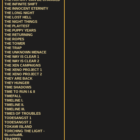
THE INFINITE SHIFT
THE INNOCENT ETERNITY
THE LONG NIGHT
THE LOST HELL
THE NIGHT THINGS
THE PLAYTEST
THE PUPPY YEARS
THE RETURNING
THE ROPES
THE TOWER
THE TRAP
THE UNKNOWN MENACE
THE WAY IS CLEAR 1
THE WAY IS CLEAR 2
THE XEN CAMPAIGNS
THE XENO PROJECT 1
THE XENO PROJECT 2
THEY ARE BACK
THEY HUNGER
TIME SHADOWS
TIME TO RUN I & II
TIMEFALL
TIMELINE I.
TIMELINE II.
TIMELINE III.
TIMES OF TROUBLES
TODESANGST 1
TODESANGST 2
TOKAMI ISLAND
TORCHING THE LIGHT -
6b.cz/uaML
TRAPPED