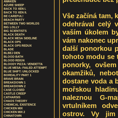
AWAKEN
AZURE SHEEP
BACK TO XEN I.
BACK TO XEN II.
Vše začíná tam, k
BE CAREFUL!
BEACH PARTY
odehrával celý 
BETWEEN TWO WORLDS
BIG LOLLY
vaším úkolem by
BIG SCIENTISTS
BLACK DEATH
vám nakonec uprc
BLACK MESA SIDELINE
BLACK OPS
BLACK OPS REDUX
další ponorkou p
BLADE
BLBEJ DEN
tohoto modu se t
BLOOD BATH
BLOOD REIGN
ponorky, ovšem
BLOODY PIZZA: VENDETTA
BLUE MESA: FAILED ATTEMPT
okamžiků, nebo
BLUE SHIFT: UNLOCKED
BOREALITY PART 1
dostane voda a b
BRAVE BRAIN
BREAKDOWN 1
BREAKDOWN 2
mořskou hladin
CASE CLOSED
CASTLE CREEP
naleznou G-man
CATHARSIS
CHAOS THEORY
vrtulníkem odv
CHEMICAL EXISTENCE
CHICKEN MIX
ostrov. Vy jim
CHICKEN MIX 2
CHINATOWN