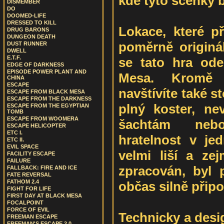
kde tyto scénky 
DISMEMBER
DO
DOOMED-LIFE
DRESSED TO KILL
Lokace, které př
DRUG BARONS
DUNGEON DEATH
poměrně originál
DUST RUNNER
DWELL
E.T.F.
se tato hra ode
EDGE OF DARKNESS
EPISODE POWER PLANT AND
Mesa. Kromě 
CHINA
ESCAPE
navštívíte také st
ESCAPE FROM BLACK MESA
ESCAPE FROM THE DARKNESS
plný koster, ne
ESCAPE FROM THE EGYPTIAN
TOMB
ESCAPE FROM WOOMERA
šachtám neb
ESCAPE HELICOPTER
ETC I.
hratelnost v jed
ETC II.
EVIL SPACE
velmi liší a ze
FACILITY ESCAPE
FAILURE
zpracován, byl
FALLBACK: FIRE AND ICE
FATE REVERSAL
FATHOM 2.4
občas silně připo
FIGHT FOR LIFE
FIRST DAY AT BLACK MESA
FOCALPOINT
FORCE OF EVIL
Technicky a desi
FREEMAN ESCAPE
FREEMAN'S ESCAPE 2.0