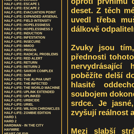
oproti prvnímu d
HALF-LIFE: ESCAPE 1
deset. Z těch mé
HALF-LIFE: ESCAPE 2
HALF-LIFE: EVACUATION POINT
HALF-LIFE: EXPANDED ARSENAL
uvedl třeba mu
HALF-LIFE: FIELD INTENSITY
HALF-LIFE: HOPELESSNESS
dálkově odpalitel
HALF-LIFE: HOPELESSNESS 2
HALF-LIFE: INDUCTION
HALF-LIFE: INFESTATION
HALF-LIFE: INSECURE
Zvuky jsou tím,
HALF-LIFE: MMOD
HALF-LIFE: PRISON
přednosti tohoto
HALF-LIFE: RADICAL PROBLEMS
HALF-LIFE: RED ALERT
HALF-LIFE: RETURN
nervydrásající
HALF-LIFE: RETURN 2
HALF-LIFE: SAVIOR COMPLEX
poběžíte delší d
HALF-LIFE: SUM
HALF-LIFE: THE ALPHA UNIT
hlasité oddech
HALF-LIFE: THE INFECTED
HALF-LIFE: THE WORLD MACHINE
soubojem dokonce
HALF-LIFE: UPLINK EXTENDED
HALF-LIFE: UPLINKED
HALF-LIFE: URBICIDE
srdce. Je jasné
HALF-LIFE: URIEL
HALF-LIFE: WILSON CHRONICLES
zvyšují reálnost 
HALF-LIFE: ZOMBIE EDITION
HARD 1
HARD 2
HARDMAN - IN THE CITY
Mezi slabší str
HAYWIRE
HEART OF EVIL