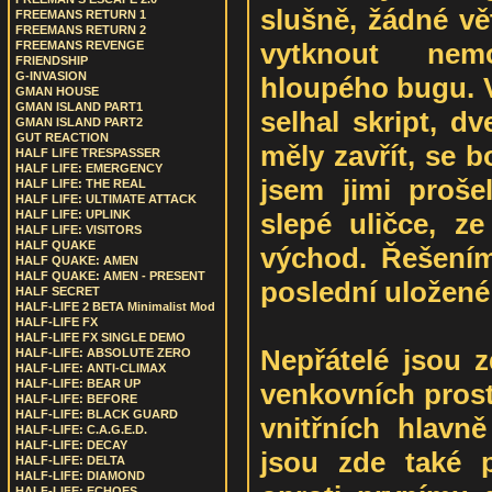
slušně, žádné vě
FREEMANS RETURN 1
FREEMANS RETURN 2
vytknout nem
FREEMANS REVENGE
FRIENDSHIP
G-INVASION
hloupého bugu. V
GMAN HOUSE
GMAN ISLAND PART1
selhal skript, d
GMAN ISLAND PART2
GUT REACTION
měly zavřít, se b
HALF LIFE TRESPASSER
HALF LIFE: EMERGENCY
jsem jimi proše
HALF LIFE: THE REAL
HALF LIFE: ULTIMATE ATTACK
slepé uličce, ze
HALF LIFE: UPLINK
HALF LIFE: VISITORS
HALF QUAKE
východ. Řešením
HALF QUAKE: AMEN
HALF QUAKE: AMEN - PRESENT
poslední uložené
HALF SECRET
HALF-LIFE 2 BETA Minimalist Mod
HALF-LIFE FX
HALF-LIFE FX SINGLE DEMO
Nepřátelé jsou z
HALF-LIFE: ABSOLUTE ZERO
HALF-LIFE: ANTI-CLIMAX
HALF-LIFE: BEAR UP
venkovních prost
HALF-LIFE: BEFORE
HALF-LIFE: BLACK GUARD
vnitřních hlavn
HALF-LIFE: C.A.G.E.D.
HALF-LIFE: DECAY
jsou zde také p
HALF-LIFE: DELTA
HALF-LIFE: DIAMOND
HALF-LIFE: ECHOES