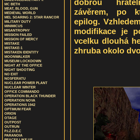
dobrou hrate
MC BETH
MEAT, BLOOD, GUN
závěrem, po kt
MEDIEVAL WORLD
MEL SOARING 2: STAR RANCOR
epilog. Vzhledem
MILITARY DUTY
MINIMICUS
modifikace je p
MISANTROPHY
MISSION FAILED
vcelku dlouhá he
MISSION OF MERCY
MISTAKE
zhruba okolo dvo
MISTAKE-1
MISTAKEN IDENTITY
MOONWALKER
MUSEUM LOCKDOWN
NIGHT AT THE OFFICE
NIGHT SHOOTING
NO EXIT
NOSFERATU
NUCLEAR POWER PLANT
NUCLEAR WINTER
OFFICE COMMANDO
OPERATION BLACK THUNDER
OPERATION NOVA
OPERATIONS 1942
OPTIMUM FEAR
ORION
OTAGE
OUTPOST
OUTRUN
P.I.Z.D.E.C
PARANOIA
PEACES LIKE US