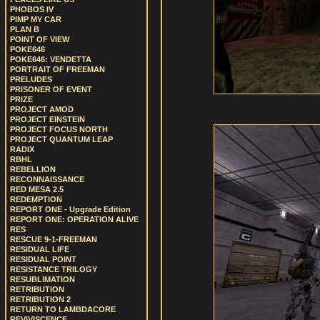
PHOBOS IV
PIMP MY CAR
PLAN B
POINT OF VIEW
POKE646
POKE646: VENDETTA
PORTRAIT OF FREEMAN
PRELUDES
PRISONER OF EVENT
PRIZE
PROJECT AMOD
PROJECT EINSTEIN
PROJECT FOCUS NORTH
PROJECT QUANTUM LEAP
RADIX
RBHL
REBELLION
RECONNAISSANCE
RED MESA 2.5
REDEMPTION
REPORT ONE - Upgrade Edition
REPORT ONE: OPERATION ALIVE
RES
RESCUE 9-1-FREEMAN
RESIDUAL LIFE
RESIDUAL POINT
RESISTANCE TRILOGY
RESUBLIMATION
RETRIBUTION
RETRIBUTION 2
RETURN TO LAMBDACORE
REVIVISCENCE