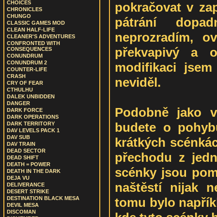
CHOICES
pokračovat v zap
CHRONICLES
CHUNGO
pátrání dopa
CLASSIC GAMES MOD
CLEAN HALF-LIFE
neprozradím, o
CLEANER'S ADVENTURES
CONFRONTED WITH
překvapivý a o
CONSEQUENCES
CONUNDRUM
CONUNDRUM 2
modifikaci jsem 
COUNTER-LIFE
CRASH
neviděl.
CRY OF FEAR
CTHULHU
DALEK UNBIDDEN
DANGER
Podobně jako v
DARK FORCE
DARK OPERATIONS
budete o pohyb
DARK TERRITORY
DAV LEVELS PACK 1
DAV SUB
krátkých scénkác
DAV TRAIN
DEAD SECTOR
přechodu z jed
DEAD SHIFT
DEATH = POWER
scénky jsou pom
DEATH IN THE DARK
DEJA VU
naštěstí nijak n
DELIVERANCE
DESERT STRIKE
tomu bylo napřík
DESTINATION BLACK MESA
DEVIL MESA
DISCOMAN