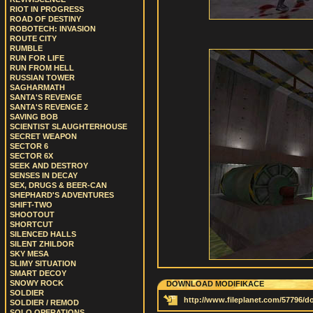
RIOT IN PROGRESS
ROAD OF DESTINY
ROBOTECH: INVASION
ROUTE CITY
RUMBLE
RUN FOR LIFE
RUN FROM HELL
RUSSIAN TOWER
SAGHARMATH
SANTA'S REVENGE
SANTA'S REVENGE 2
SAVING BOB
SCIENTIST SLAUGHTERHOUSE
SECRET WEAPON
SECTOR 6
SECTOR 6X
SEEK AND DESTROY
SENSES IN DECAY
SEX, DRUGS & BEER-CAN
SHEPHARD'S ADVENTURES
SHIFT-TWO
SHOOTOUT
SHORTCUT
SILENCED HALLS
SILENT ZHILDOR
SKY MESA
SLIMY SITUATION
SMART DECOY
SNOWY ROCK
DOWNLOAD MODIFIKACE
SOLDIER
http://www.fileplanet.com/57796/
SOLDIER / REMOD
SOLO OPERATIONS