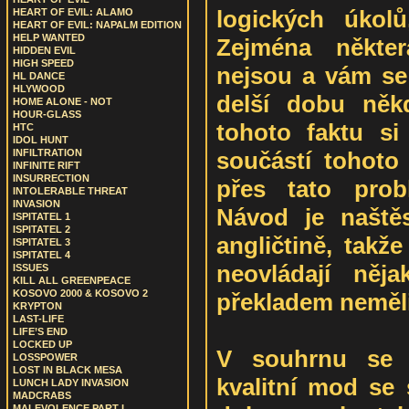
logických úkolů
HEART OF EVIL: ALAMO
HEART OF EVIL: NAPALM EDITION
HELP WANTED
Zejména někter
HIDDEN EVIL
HIGH SPEED
nejsou a vám se
HL DANCE
HLYWOOD
delší dobu někd
HOME ALONE - NOT
HOUR-GLASS
tohoto faktu si
HTC
IDOL HUNT
součástí tohoto
INFILTRATION
INFINITE RIFT
INSURRECTION
přes tato prob
INTOLERABLE THREAT
INVASION
Návod je naště
ISPITATEL 1
ISPITATEL 2
angličtině, takže
ISPITATEL 3
ISPITATEL 4
neovládají něj
ISSUES
KILL ALL GREENPEACE
KOSOVO 2000 & KOSOVO 2
překladem neměli
KRYPTON
LAST-LIFE
LIFE’S END
LOCKED UP
V souhrnu se 
LOSSPOWER
LOST IN BLACK MESA
kvalitní mod se
LUNCH LADY INVASION
MADCRABS
MALEVOLENCE PART I.