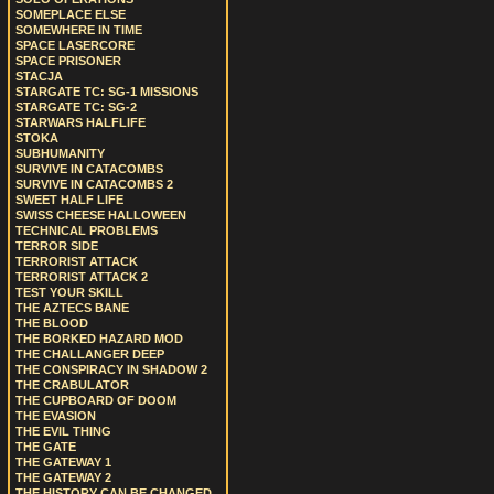
SOMEPLACE ELSE
SOMEWHERE IN TIME
SPACE LASERCORE
SPACE PRISONER
STACJA
STARGATE TC: SG-1 MISSIONS
STARGATE TC: SG-2
STARWARS HALFLIFE
STOKA
SUBHUMANITY
SURVIVE IN CATACOMBS
SURVIVE IN CATACOMBS 2
SWEET HALF LIFE
SWISS CHEESE HALLOWEEN
TECHNICAL PROBLEMS
TERROR SIDE
TERRORIST ATTACK
TERRORIST ATTACK 2
TEST YOUR SKILL
THE AZTECS BANE
THE BLOOD
THE BORKED HAZARD MOD
THE CHALLANGER DEEP
THE CONSPIRACY IN SHADOW 2
THE CRABULATOR
THE CUPBOARD OF DOOM
THE EVASION
THE EVIL THING
THE GATE
THE GATEWAY 1
THE GATEWAY 2
THE HISTORY CAN BE CHANGED