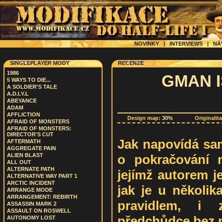
NOVINKY
|
INTERVIEWS
|
NÁ
SINGLEPLAYER MODY
RECENZE
1986
GMAN 
5 WAYS TO DIE...
A SOLDIER'S TALE
A.D.I.Y.L
ABEYANCE
ADAM
AFFLICTION
Design map:
30%
Originalit
AFRAID OF MONSTERS
AFRAID OF MONSTERS:
DIRECTOR'S CUT
Jak napovídá sam
AFTERMATH
AGGREGATE PAIN
o pokračování 
ALIEN BLAST
ALL OUT
ALTERNATE PATH
jejímž autorem 
ALTERNATIVE WAY PART 1
ARCTIC INCIDENT
jak je u několik
ARRANGE MODE
ARRANGEMENT: REBIRTH
pravidlem, i
ASSASSIN MARK 2
ASSAULT ON ROSWELL
předchůdce bez 
AUTONOMY LOST