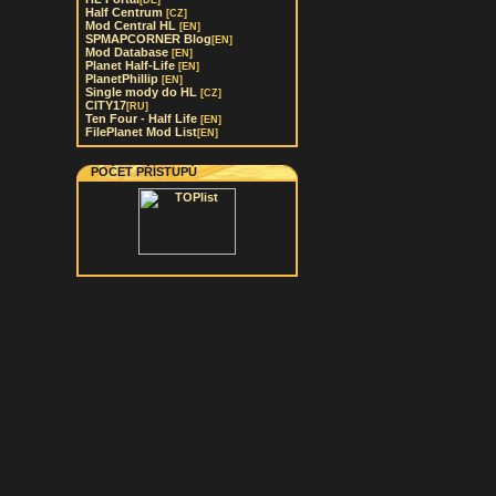
[DE]
Half Centrum
[CZ]
Mod Central HL
[EN]
SPMAPCORNER Blog
[EN]
Mod Database
[EN]
Planet Half-Life
[EN]
PlanetPhillip
[EN]
Single mody do HL
[CZ]
CITY17
[RU]
Ten Four - Half Life
[EN]
FilePlanet Mod List
[EN]
POČET PŘÍSTUPŮ