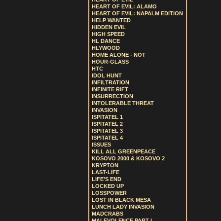
HEART OF EVIL: ALAMO
HEART OF EVIL: NAPALM EDITION
HELP WANTED
HIDDEN EVIL
HIGH SPEED
HL DANCE
HLYWOOD
HOME ALONE - NOT
HOUR-GLASS
HTC
IDOL HUNT
INFILTRATION
INFINITE RIFT
INSURRECTION
INTOLERABLE THREAT
INVASION
ISPITATEL 1
ISPITATEL 2
ISPITATEL 3
ISPITATEL 4
ISSUES
KILL ALL GREENPEACE
KOSOVO 2000 & KOSOVO 2
KRYPTON
LAST-LIFE
LIFE’S END
LOCKED UP
LOSSPOWER
LOST IN BLACK MESA
LUNCH LADY INVASION
MADCRABS
MALEVOLENCE PART I.