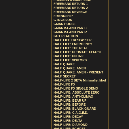
FREEMANS RETURN 1
FREEMANS RETURN 2
FREEMANS REVENGE
FRIENDSHIP
G-INVASION
GMAN HOUSE
GMAN ISLAND PART1
GMAN ISLAND PART2
GUT REACTION
HALF LIFE TRESPASSER
HALF LIFE: EMERGENCY
HALF LIFE: THE REAL
HALF LIFE: ULTIMATE ATTACK
HALF LIFE: UPLINK
HALF LIFE: VISITORS
HALF QUAKE
HALF QUAKE: AMEN
HALF QUAKE: AMEN - PRESENT
HALF SECRET
HALF-LIFE 2 BETA Minimalist Mod
HALF-LIFE FX
HALF-LIFE FX SINGLE DEMO
HALF-LIFE: ABSOLUTE ZERO
HALF-LIFE: ANTI-CLIMAX
HALF-LIFE: BEAR UP
HALF-LIFE: BEFORE
HALF-LIFE: BLACK GUARD
HALF-LIFE: C.A.G.E.D.
HALF-LIFE: DECAY
HALF-LIFE: DELTA
HALF-LIFE: DIAMOND
HALF-LIFE: ECHOES