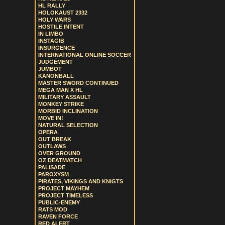
HL RALLY
HOLOKAUST 2332
HOLY WARS
HOSTILE INTENT
IN LIMBO
INSTAGIB
INSURGENCE
INTERNATIONAL ONLINE SOCCER
JUDGEMENT
JUMBOT
KANONBALL
MASTER SWORD CONTINUED
MEGA MAN X HL
MILITARY ASSAULT
MONKEY STRIKE
MORBID INCLINATION
MOVE IN!
NATURAL SELECTION
OPERA
OUT BREAK
OUTLAWS
OVER GROUND
OZ DEATMATCH
PALISADE
PAROXYSM
PIRATES, VIKINGS AND KNIGTS
PROJECT MAYHEM
PROJECT TIMELESS
PUBLIC-ENEMY
RATS MOD
RAVEN FORCE
RED ALERT