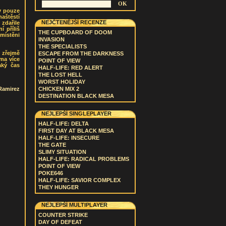
ny pouze
naštěstí
NEJČTENĚJŠÍ RECENZE
 zdařile
í příliš
THE CUPBOARD OF DOOM
místěni
INVASION
THE SPECIALISTS
 zřejmě
ESCAPE FROM THE DARKNESS
ma více
POINT OF VIEW
aký čas
HALF-LIFE: RED ALERT
THE LOST HELL
WORST HOLIDAY
Ramirez
CHICKEN MIX 2
DESTINATION BLACK MESA
NEJLEPŠÍ SINGLEPLAYER
HALF-LIFE: DELTA
FIRST DAY AT BLACK MESA
HALF-LIFE: INSECURE
THE GATE
SLIMY SITUATION
HALF-LIFE: RADICAL PROBLEMS
POINT OF VIEW
POKE646
HALF-LIFE: SAVIOR COMPLEX
THEY HUNGER
NEJLEPŠÍ MULTIPLAYER
COUNTER STRIKE
DAY OF DEFEAT