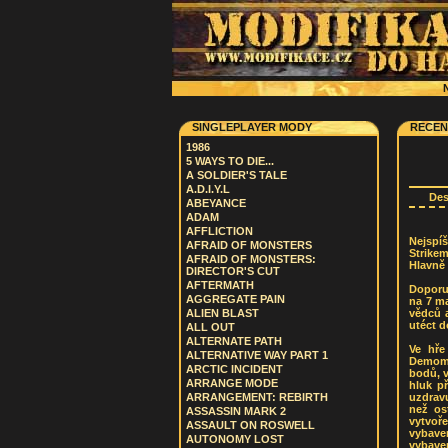
N
SINGLEPLAYER MODY
RECEN
1986
5 WAYS TO DIE...
A SOLDIER'S TALE
A.D.I.Y.L
De
ABEYANCE
ADAM
AFFLICTION
Nejspí
AFRAID OF MONSTERS
Strikem
AFRAID OF MONSTERS:
Hlavně 
DIRECTOR'S CUT
AFTERMATH
Doporuč
AGGREGATE PAIN
na 7 ma
vědců a
ALIEN BLAST
utéct d
ALL OUT
ALTERNATE PATH
Ve hře
ALTERNATIVE WAY PART 1
Demoman
ARCTIC INCIDENT
bodů, 
ARRANGE MODE
hluk p
uzdravu
ARRANGEMENT: REBIRTH
než os
ASSASSIN MARK 2
vytvoř
ASSAULT ON ROSWELL
vybave
AUTONOMY LOST
vybaven