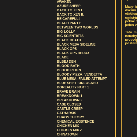
AWAKEN
AZURE SHEEP
Mapy js
dveřmi 
BACK TO XEN I.
většino
BACK TO XEN II.
umístěn
BE CAREFUL!
pěkné 
BEACH PARTY
jeden v
BETWEEN TWO WORLDS
BIG LOLLY
Tato m
neuchy
BIG SCIENTISTS
propoj
BLACK DEATH
postar
BLACK MESA SIDELINE
BLACK OPS
BLACK OPS REDUX
BLADE
BLBEJ DEN
BLOOD BATH
BLOOD REIGN
BLOODY PIZZA: VENDETTA
BLUE MESA: FAILED ATTEMPT
BLUE SHIFT: UNLOCKED
BOREALITY PART 1
BRAVE BRAIN
BREAKDOWN 1
BREAKDOWN 2
CASE CLOSED
CASTLE CREEP
CATHARSIS
CHAOS THEORY
CHEMICAL EXISTENCE
CHICKEN MIX
CHICKEN MIX 2
CHINATOWN