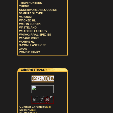
TRAIN HUNTERS
TURBO
UNDERWORLD BLOODLINE
VAMPIRE SLAYER
VAROOM
WACKED HL
WAR IN EUROPE
WASTELAND
WEAPONS FACTORY
WH40K: RIVAL SPECIES
WIZARD WARS
WORMS HL
X-COM: LAST HOPE
XMAS
ZOMBIE PANIC!
WEBOVÉ STRÁNKY
Gunman Chronicles
[CZ]
Mods HL
[EN]
HL Portal