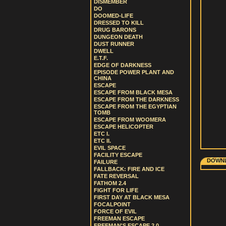
DISMEMBER
DO
DOOMED-LIFE
DRESSED TO KILL
DRUG BARONS
DUNGEON DEATH
DUST RUNNER
DWELL
E.T.F.
EDGE OF DARKNESS
EPISODE POWER PLANT AND
CHINA
ESCAPE
ESCAPE FROM BLACK MESA
ESCAPE FROM THE DARKNESS
ESCAPE FROM THE EGYPTIAN
TOMB
ESCAPE FROM WOOMERA
ESCAPE HELICOPTER
ETC I.
ETC II.
EVIL SPACE
FACILITY ESCAPE
DOWNL
FAILURE
FALLBACK: FIRE AND ICE
FATE REVERSAL
FATHOM 2.4
FIGHT FOR LIFE
FIRST DAY AT BLACK MESA
FOCALPOINT
FORCE OF EVIL
FREEMAN ESCAPE
FREEMAN'S ESCAPE 2.0