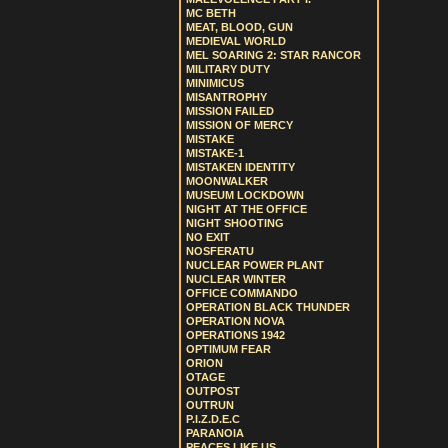
MC BETH
MEAT, BLOOD, GUN
MEDIEVAL WORLD
MEL SOARING 2: STAR RANCOR
MILITARY DUTY
MINIMICUS
MISANTROPHY
MISSION FAILED
MISSION OF MERCY
MISTAKE
MISTAKE-1
MISTAKEN IDENTITY
MOONWALKER
MUSEUM LOCKDOWN
NIGHT AT THE OFFICE
NIGHT SHOOTING
NO EXIT
NOSFERATU
NUCLEAR POWER PLANT
NUCLEAR WINTER
OFFICE COMMANDO
OPERATION BLACK THUNDER
OPERATION NOVA
OPERATIONS 1942
OPTIMUM FEAR
ORION
OTAGE
OUTPOST
OUTRUN
P.I.Z.D.E.C
PARANOIA
PEACES LIKE US