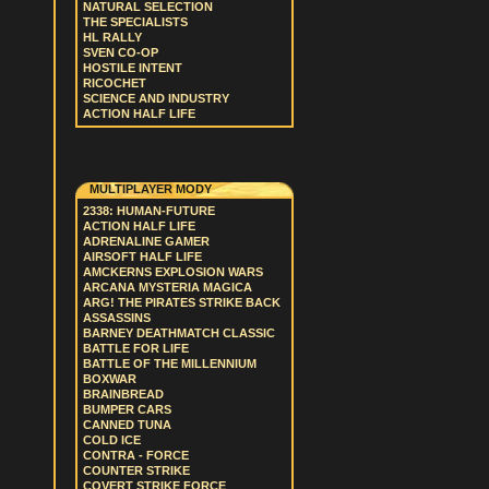
NATURAL SELECTION
THE SPECIALISTS
HL RALLY
SVEN CO-OP
HOSTILE INTENT
RICOCHET
SCIENCE AND INDUSTRY
ACTION HALF LIFE
MULTIPLAYER MODY
2338: HUMAN-FUTURE
ACTION HALF LIFE
ADRENALINE GAMER
AIRSOFT HALF LIFE
AMCKERNS EXPLOSION WARS
ARCANA MYSTERIA MAGICA
ARG! THE PIRATES STRIKE BACK
ASSASSINS
BARNEY DEATHMATCH CLASSIC
BATTLE FOR LIFE
BATTLE OF THE MILLENNIUM
BOXWAR
BRAINBREAD
BUMPER CARS
CANNED TUNA
COLD ICE
CONTRA - FORCE
COUNTER STRIKE
COVERT STRIKE FORCE