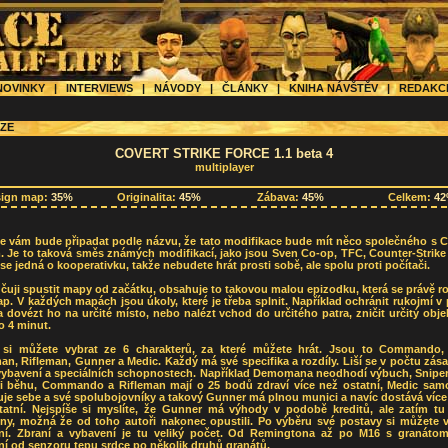
OVINKY
|
INTERVIEWS
|
NÁVODY
|
ČLÁNKY
|
KNIHA NÁVŠTĚV
|
REDAK
ZE
COVERT STRIKE FORCE 1.1 beta 4
multiplayer
sign map:
35%
Originalita:
45%
Zábava:
45%
Celkem:
4
še vám bude připadat podle názvu, že tato modifikace bude mít něco společného s C
. Je to taková směs známých modifikací, jako jsou Sven Co-op, TFC, Counter-Strike 
se jedná o kooperativku, takže nebudete hrát prosti sobě, ale spolu proti počítači.
uji spustit mapy od začátku, obsahuje to takovou malou epizodku, která se právě r
p. V každých mapách jsou úkoly, které je třeba splnit. Například ochránit rukojmí 
 dovézt ho na určité místo, nebo nalézt vchod do určitého patra, zničit určitý obj
o 4 minut.
 si můžete vybrat ze 6 charakterů, za které můžete hrát. Jsou to Commando, 
, Rifleman, Gunner a Medic. Každý má své specifika a rozdíly. Liší se v počtu zá
vybavení a speciálních schopnostech. Například Demomana neodhodí výbuch, Sniper
ři běhu, Commando a Rifleman mají o 25 bodů zdraví více než ostatní, Medic sam
je sebe a své spolubojovníky a takový Gunner má plnou munici a navíc dostává více
tatní. Nejspíše si myslíte, že Gunner má výhody v podobě kreditů, ale zatím tu
eny, možná že od toho autoři nakonec opustili. Po výběru své postavy si můžete v
ní. Zbraní a vybavení je tu veliký počet. Od Remingtona až po M16 s granáto
í od senzoru tepu srdce po několik druhů granátů.