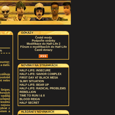
CE
ODKAZY
České mody
Podpořte stránky
Modifikace do Half-Life 2
Fórum o modifikacích do Half-Life
Časté dotazy
2%
ounter-
a další.
NOVINKY NA STRÁNKÁCH
HALF-LIFE: INSECURE
HALF-LIFE: SAVIOR COMPLEX
ozděluje
v podobě
FIRST DAY AT BLACK MESA
ekt nebo
SLIMY SITUATION
HALF-LIFE: BEAR UP
HALF-LIFE: RADICAL PROBLEMS
Sniper,
REBELLION
sahových
TIME TO RUN I & II
 nedělá
ozřejmě
BLOOD REIGN
 kreditů
HALF SECRET
 nejsou
ybrat z
metem a
HLEDÁNÍ V NOVINKÁCH