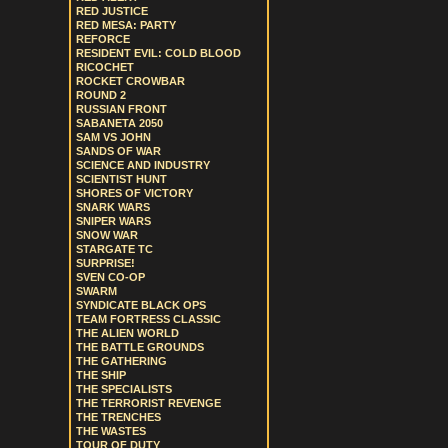
RED JUSTICE
RED MESA: PARTY
REFORCE
RESIDENT EVIL: COLD BLOOD
RICOCHET
ROCKET CROWBAR
ROUND 2
RUSSIAN FRONT
SABANETA 2050
SAM VS JOHN
SANDS OF WAR
SCIENCE AND INDUSTRY
SCIENTIST HUNT
SHORES OF VICTORY
SNARK WARS
SNIPER WARS
SNOW WAR
STARGATE TC
SURPRISE!
SVEN CO-OP
SWARM
SYNDICATE BLACK OPS
TEAM FORTRESS CLASSIC
THE ALIEN WORLD
THE BATTLE GROUNDS
THE GATHERING
THE SHIP
THE SPECIALISTS
THE TERRORIST REVENGE
THE TRENCHES
THE WASTES
TOUR OF DUTY