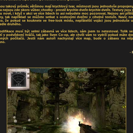
ou takový průměr, většinou mají krychlový tvar, místnosti jsou jednoduše propoje
a nejsou zde skoro vůbec chodby - prostě krychle-dveře-krychle-dveře. Textury jsou 
u nové, i když v akci ve více lidech to asi nebudete moc pozorovat. Nejsou ani příliš
y, tak například se můžete setkat s ocelovými dveřmi v cihelné textuře. Navíc nen
to, že pokud se kouknete ve free-look módu, nepřátelští vojáci jsou jednoduše u
edle druhého.
odifikace musí být velmi zábavná ve více lidech, sám jsem to netestoval. Tolik se
tí v podvědomí hráčů, tak jako Sven Co-op, ale chvíli vám to vydrží pokud máte do
ených počítačů. Jestli nám autoři nachystají více map, bude o zábavu na něj
áno.
-