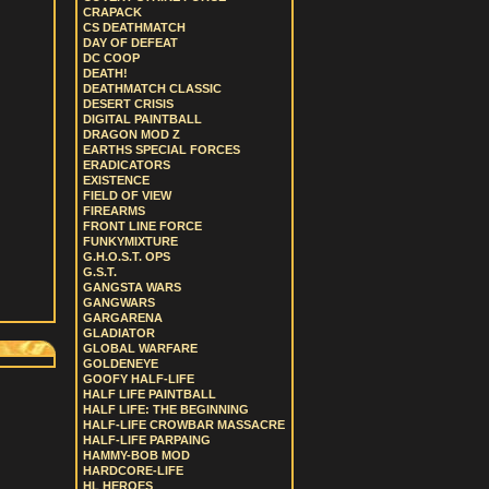
CRAPACK
CS DEATHMATCH
DAY OF DEFEAT
DC COOP
DEATH!
DEATHMATCH CLASSIC
DESERT CRISIS
DIGITAL PAINTBALL
DRAGON MOD Z
EARTHS SPECIAL FORCES
ERADICATORS
EXISTENCE
FIELD OF VIEW
FIREARMS
FRONT LINE FORCE
FUNKYMIXTURE
G.H.O.S.T. OPS
G.S.T.
GANGSTA WARS
GANGWARS
GARGARENA
GLADIATOR
GLOBAL WARFARE
GOLDENEYE
GOOFY HALF-LIFE
HALF LIFE PAINTBALL
HALF LIFE: THE BEGINNING
HALF-LIFE CROWBAR MASSACRE
HALF-LIFE PARPAING
HAMMY-BOB MOD
HARDCORE-LIFE
HL HEROES