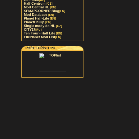
[DE]
Half Centrum
[CZ]
Mod Central HL
[EN]
SPMAPCORNER Blog
[EN]
Mod Database
[EN]
Planet Half-Life
[EN]
PlanetPhillip
[EN]
Single mody do HL
[CZ]
CITY17
[RU]
Ten Four - Half Life
[EN]
FilePlanet Mod List
[EN]
POČET PŘÍSTUPŮ