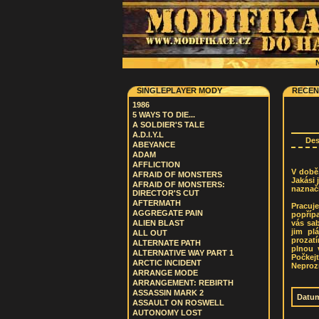
N
SINGLEPLAYER MODY
RECEN
1986
5 WAYS TO DIE...
A SOLDIER'S TALE
A.D.I.Y.L
De
ABEYANCE
ADAM
AFFLICTION
V době
AFRAID OF MONSTERS
Jakási 
AFRAID OF MONSTERS:
naznačí
DIRECTOR'S CUT
AFTERMATH
Pracuj
AGGREGATE PAIN
popřípa
vás sab
ALIEN BLAST
jim pl
ALL OUT
prozatí
ALTERNATE PATH
plnou v
ALTERNATIVE WAY PART 1
Počkej
ARCTIC INCIDENT
Neprozr
ARRANGE MODE
ARRANGEMENT: REBIRTH
ASSASSIN MARK 2
Datum
ASSAULT ON ROSWELL
AUTONOMY LOST