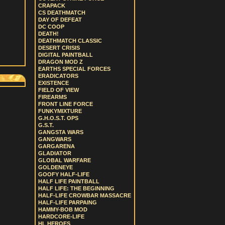
CRAPACK
CS DEATHMATCH
DAY OF DEFEAT
DC COOP
DEATH!
DEATHMATCH CLASSIC
DESERT CRISIS
DIGITAL PAINTBALL
DRAGON MOD Z
EARTHS SPECIAL FORCES
ERADICATORS
EXISTENCE
FIELD OF VIEW
FIREARMS
FRONT LINE FORCE
FUNKYMIXTURE
G.H.O.S.T. OPS
G.S.T.
GANGSTA WARS
GANGWARS
GARGARENA
GLADIATOR
GLOBAL WARFARE
GOLDENEYE
GOOFY HALF-LIFE
HALF LIFE PAINTBALL
HALF LIFE: THE BEGINNING
HALF-LIFE CROWBAR MASSACRE
HALF-LIFE PARPAING
HAMMY-BOB MOD
HARDCORE-LIFE
HL HEROES