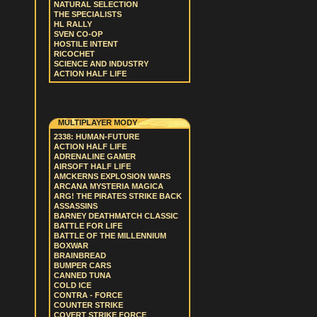
NATURAL SELECTION
THE SPECIALISTS
HL RALLY
SVEN CO-OP
HOSTILE INTENT
RICOCHET
SCIENCE AND INDUSTRY
ACTION HALF LIFE
MULTIPLAYER MODY
2338: HUMAN-FUTURE
ACTION HALF LIFE
ADRENALINE GAMER
AIRSOFT HALF LIFE
AMCKERNS EXPLOSION WARS
ARCANA MYSTERIA MAGICA
ARG! THE PIRATES STRIKE BACK
ASSASSINS
BARNEY DEATHMATCH CLASSIC
BATTLE FOR LIFE
BATTLE OF THE MILLENNIUM
BOXWAR
BRAINBREAD
BUMPER CARS
CANNED TUNA
COLD ICE
CONTRA - FORCE
COUNTER STRIKE
COVERT STRIKE FORCE