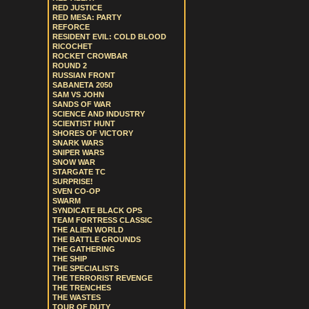
RED JUSTICE
RED MESA: PARTY
REFORCE
RESIDENT EVIL: COLD BLOOD
RICOCHET
ROCKET CROWBAR
ROUND 2
RUSSIAN FRONT
SABANETA 2050
SAM VS JOHN
SANDS OF WAR
SCIENCE AND INDUSTRY
SCIENTIST HUNT
SHORES OF VICTORY
SNARK WARS
SNIPER WARS
SNOW WAR
STARGATE TC
SURPRISE!
SVEN CO-OP
SWARM
SYNDICATE BLACK OPS
TEAM FORTRESS CLASSIC
THE ALIEN WORLD
THE BATTLE GROUNDS
THE GATHERING
THE SHIP
THE SPECIALISTS
THE TERRORIST REVENGE
THE TRENCHES
THE WASTES
TOUR OF DUTY