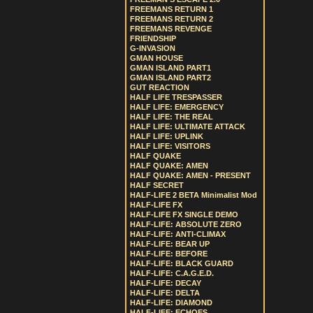
FREEMANS RETURN 1
FREEMANS RETURN 2
FREEMANS REVENGE
FRIENDSHIP
G-INVASION
GMAN HOUSE
GMAN ISLAND PART1
GMAN ISLAND PART2
GUT REACTION
HALF LIFE TRESPASSER
HALF LIFE: EMERGENCY
HALF LIFE: THE REAL
HALF LIFE: ULTIMATE ATTACK
HALF LIFE: UPLINK
HALF LIFE: VISITORS
HALF QUAKE
HALF QUAKE: AMEN
HALF QUAKE: AMEN - PRESENT
HALF SECRET
HALF-LIFE 2 BETA Minimalist Mod
HALF-LIFE FX
HALF-LIFE FX SINGLE DEMO
HALF-LIFE: ABSOLUTE ZERO
HALF-LIFE: ANTI-CLIMAX
HALF-LIFE: BEAR UP
HALF-LIFE: BEFORE
HALF-LIFE: BLACK GUARD
HALF-LIFE: C.A.G.E.D.
HALF-LIFE: DECAY
HALF-LIFE: DELTA
HALF-LIFE: DIAMOND
HALF-LIFE: ECHOES