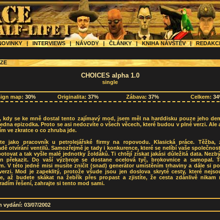
OVINKY
|
INTERVIEWS
|
NÁVODY
|
ČLÁNKY
|
KNIHA NÁVŠTĚV
|
REDAK
ZE
CHOICES alpha 1.0
single
sign map:
30%
Originalita:
37%
Zábava:
37%
Celkem:
3
, kdy se ke mně dostal tento zajímavý mod, jsem měl na harddisku pouze jeho dem
jedna epizodka. Proto se asi nedozvíte o všech věcech, které budou v plné verzi. Ale
m ve zkratce o co zhruba jde.
ete jako pracovník u petrolejářské firmy na ropovodu. Klasická práce. Těžba, z
dě otvírání ventilů. Samozřejmě je tady i konkurence, které se nelíbí vaše společnos
otovat a tak vyšle malé jednotky žoldáků. Ti chtějí získat jakási důležitá data. Nezb
án překazit. Do vaší výzbroje se dostane ocelová tyč, brokovnice a samopal. T
m. V této jedné misi musíte zničit (snad) generátor umístěním trhaviny a dále si p
erzi. Mod je zapeklitý, protože všude jsou jen doslova skryté cesty, které nejso
te, až budete skákat na žebřík přes propast a zjistíte, že cesta zdánlivě nikam 
adím řešení, zahrajte si tento mod sami.
 vydání: 03/07/2002