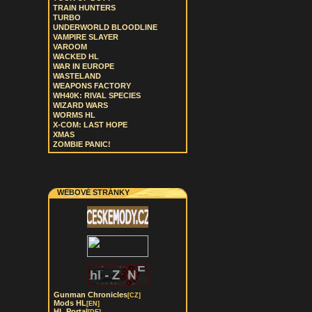
TRAIN HUNTERS
TURBO
UNDERWORLD BLOODLINE
VAMPIRE SLAYER
VAROOM
WACKED HL
WAR IN EUROPE
WASTELAND
WEAPONS FACTORY
WH40K: RIVAL SPECIES
WIZARD WARS
WORMS HL
X-COM: LAST HOPE
XMAS
ZOMBIE PANIC!
WEBOVÉ STRÁNKY
Gunman Chronicles
[CZ]
Mods HL
[EN]
HL Portal