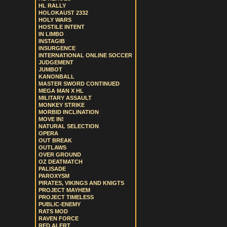
HL RALLY
HOLOKAUST 2332
HOLY WARS
HOSTILE INTENT
IN LIMBO
INSTAGIB
INSURGENCE
INTERNATIONAL ONLINE SOCCER
JUDGEMENT
JUMBOT
KANONBALL
MASTER SWORD CONTINUED
MEGA MAN X HL
MILITARY ASSAULT
MONKEY STRIKE
MORBID INCLINATION
MOVE IN!
NATURAL SELECTION
OPERA
OUT BREAK
OUTLAWS
OVER GROUND
OZ DEATMATCH
PALISADE
PAROXYSM
PIRATES, VIKINGS AND KNIGTS
PROJECT MAYHEM
PROJECT TIMELESS
PUBLIC-ENEMY
RATS MOD
RAVEN FORCE
RED ALERT