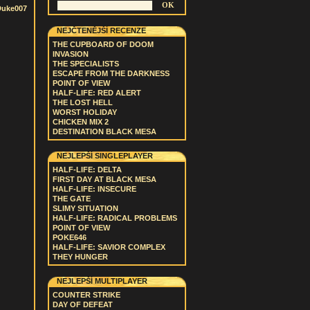
Duke007
NEJČTENĚJŠÍ RECENZE
THE CUPBOARD OF DOOM
INVASION
THE SPECIALISTS
ESCAPE FROM THE DARKNESS
POINT OF VIEW
HALF-LIFE: RED ALERT
THE LOST HELL
WORST HOLIDAY
CHICKEN MIX 2
DESTINATION BLACK MESA
NEJLEPŠÍ SINGLEPLAYER
HALF-LIFE: DELTA
FIRST DAY AT BLACK MESA
HALF-LIFE: INSECURE
THE GATE
SLIMY SITUATION
HALF-LIFE: RADICAL PROBLEMS
POINT OF VIEW
POKE646
HALF-LIFE: SAVIOR COMPLEX
THEY HUNGER
NEJLEPŠÍ MULTIPLAYER
COUNTER STRIKE
DAY OF DEFEAT