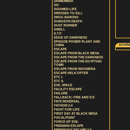
DISMEMBER
DO
DOOMED-LIFE
DRESSED TO KILL
DRUG BARONS
DUNGEON DEATH
DUST RUNNER
DWELL
E.T.F.
EDGE OF DARKNESS
EPISODE POWER PLANT AND
DOWNL
CHINA
ESCAPE
ESCAPE FROM BLACK MESA
ESCAPE FROM THE DARKNESS
ESCAPE FROM THE EGYPTIAN
TOMB
ESCAPE FROM WOOMERA
ESCAPE HELICOPTER
ETC I.
ETC II.
EVIL SPACE
FACILITY ESCAPE
FAILURE
FALLBACK: FIRE AND ICE
FATE REVERSAL
FATHOM 2.4
FIGHT FOR LIFE
FIRST DAY AT BLACK MESA
FOCALPOINT
FORCE OF EVIL
FREEMAN ESCAPE
FREEMAN'S ESCAPE 2.0