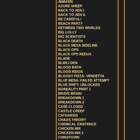
AWAKEN
AZURE SHEEP
BACK TO XEN I.
BACK TO XEN II.
BE CAREFUL!
BEACH PARTY
BETWEEN TWO WORLDS
BIG LOLLY
BIG SCIENTISTS
BLACK DEATH
BLACK MESA SIDELINE
BLACK OPS
BLACK OPS REDUX
BLADE
BLBEJ DEN
BLOOD BATH
BLOOD REIGN
BLOODY PIZZA: VENDETTA
BLUE MESA: FAILED ATTEMPT
BLUE SHIFT: UNLOCKED
BOREALITY PART 1
BRAVE BRAIN
BREAKDOWN 1
BREAKDOWN 2
CASE CLOSED
CASTLE CREEP
CATHARSIS
CHAOS THEORY
CHEMICAL EXISTENCE
CHICKEN MIX
CHICKEN MIX 2
CHINATOWN