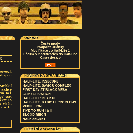
CE
ODKAZY
České mody
Podpořte stránky
Modifikace do Half-Life 2
Fórum o modifikacích do Half-Life
Časté dotazy
4%
overzi.
 alespoň
NOVINKY NA STRÁNKÁCH
HALF-LIFE: INSECURE
HALF-LIFE: SAVIOR COMPLEX
avírání
t a chce
FIRST DAY AT BLACK MESA
ývá, než
SLIMY SITUATION
oť vše,
HALF-LIFE: BEAR UP
očkat na
HALF-LIFE: RADICAL PROBLEMS
u vidět.
REBELLION
nevede.
TIME TO RUN I & II
BLOOD REIGN
HALF SECRET
HLEDÁNÍ V NOVINKÁCH