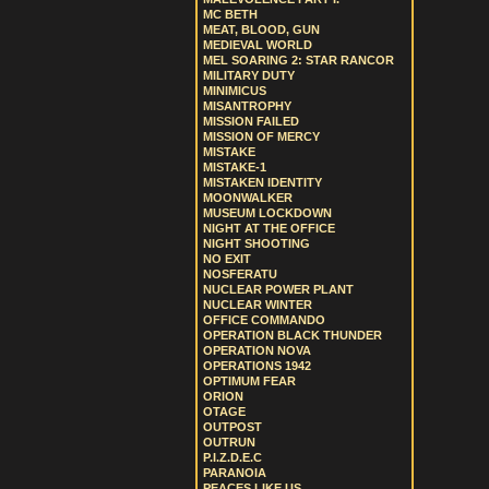
MC BETH
MEAT, BLOOD, GUN
MEDIEVAL WORLD
MEL SOARING 2: STAR RANCOR
MILITARY DUTY
MINIMICUS
MISANTROPHY
MISSION FAILED
MISSION OF MERCY
MISTAKE
MISTAKE-1
MISTAKEN IDENTITY
MOONWALKER
MUSEUM LOCKDOWN
NIGHT AT THE OFFICE
NIGHT SHOOTING
NO EXIT
NOSFERATU
NUCLEAR POWER PLANT
NUCLEAR WINTER
OFFICE COMMANDO
OPERATION BLACK THUNDER
OPERATION NOVA
OPERATIONS 1942
OPTIMUM FEAR
ORION
OTAGE
OUTPOST
OUTRUN
P.I.Z.D.E.C
PARANOIA
PEACES LIKE US