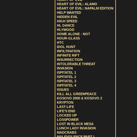
HEART OF EVIL: ALAMO
HEART OF EVIL: NAPALM EDITION
HELP WANTED
HIDDEN EVIL
HIGH SPEED
HL DANCE
HLYWOOD
HOME ALONE - NOT
HOUR-GLASS
HTC
IDOL HUNT
INFILTRATION
INFINITE RIFT
INSURRECTION
INTOLERABLE THREAT
INVASION
ISPITATEL 1
ISPITATEL 2
ISPITATEL 3
ISPITATEL 4
ISSUES
KILL ALL GREENPEACE
KOSOVO 2000 & KOSOVO 2
KRYPTON
LAST-LIFE
LIFE’S END
LOCKED UP
LOSSPOWER
LOST IN BLACK MESA
LUNCH LADY INVASION
MADCRABS
MALEVOLENCE PART I.