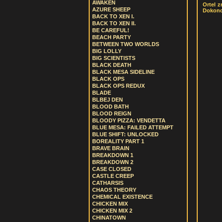
AWAKEN
Ortel z
AZURE SHEEP
Dokonce
BACK TO XEN I.
BACK TO XEN II.
BE CAREFUL!
BEACH PARTY
BETWEEN TWO WORLDS
BIG LOLLY
BIG SCIENTISTS
BLACK DEATH
BLACK MESA SIDELINE
BLACK OPS
BLACK OPS REDUX
BLADE
BLBEJ DEN
BLOOD BATH
BLOOD REIGN
BLOODY PIZZA: VENDETTA
BLUE MESA: FAILED ATTEMPT
BLUE SHIFT: UNLOCKED
BOREALITY PART 1
BRAVE BRAIN
BREAKDOWN 1
BREAKDOWN 2
CASE CLOSED
CASTLE CREEP
CATHARSIS
CHAOS THEORY
CHEMICAL EXISTENCE
CHICKEN MIX
CHICKEN MIX 2
CHINATOWN