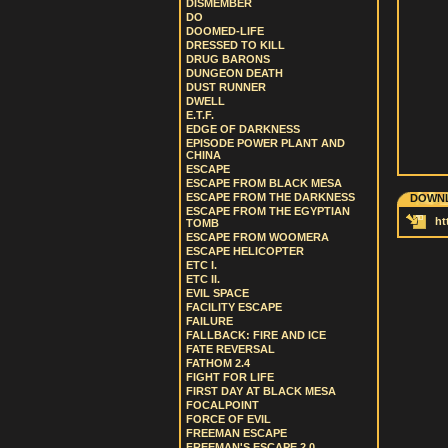
DISMEMBER
DO
DOOMED-LIFE
DRESSED TO KILL
DRUG BARONS
DUNGEON DEATH
DUST RUNNER
DWELL
E.T.F.
EDGE OF DARKNESS
EPISODE POWER PLANT AND
CHINA
ESCAPE
ESCAPE FROM BLACK MESA
ESCAPE FROM THE DARKNESS
DOWNL
ESCAPE FROM THE EGYPTIAN
ht
TOMB
ESCAPE FROM WOOMERA
ESCAPE HELICOPTER
ETC I.
ETC II.
EVIL SPACE
FACILITY ESCAPE
FAILURE
FALLBACK: FIRE AND ICE
FATE REVERSAL
FATHOM 2.4
FIGHT FOR LIFE
FIRST DAY AT BLACK MESA
FOCALPOINT
FORCE OF EVIL
FREEMAN ESCAPE
FREEMAN'S ESCAPE 2.0