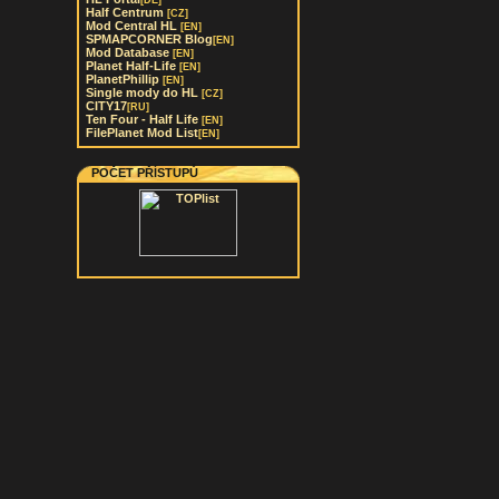
[DE]
Half Centrum
[CZ]
Mod Central HL
[EN]
SPMAPCORNER Blog
[EN]
Mod Database
[EN]
Planet Half-Life
[EN]
PlanetPhillip
[EN]
Single mody do HL
[CZ]
CITY17
[RU]
Ten Four - Half Life
[EN]
FilePlanet Mod List
[EN]
POČET PŘÍSTUPŮ