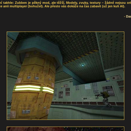
ní takhle: Zubben je pěkný mod, ale těžší. Modely, zvuky, textury – žádné nejsou ori
 anii multiplayer (bohužel). Ale přesto vás dokáže na čas zabavit (už jen kuli AI).
-
Da