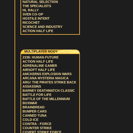
NATURAL SELECTION
THE SPECIALISTS
HL RALLY
SVEN CO-OP
HOSTILE INTENT
RICOCHET
SCIENCE AND INDUSTRY
ACTION HALF LIFE
MULTIPLAYER MODY
2338: HUMAN-FUTURE
ACTION HALF LIFE
ADRENALINE GAMER
AIRSOFT HALF LIFE
AMCKERNS EXPLOSION WARS
ARCANA MYSTERIA MAGICA
ARG! THE PIRATES STRIKE BACK
ASSASSINS
BARNEY DEATHMATCH CLASSIC
BATTLE FOR LIFE
BATTLE OF THE MILLENNIUM
BOXWAR
BRAINBREAD
BUMPER CARS
CANNED TUNA
COLD ICE
CONTRA - FORCE
COUNTER STRIKE
COVERT STRIKE FORCE