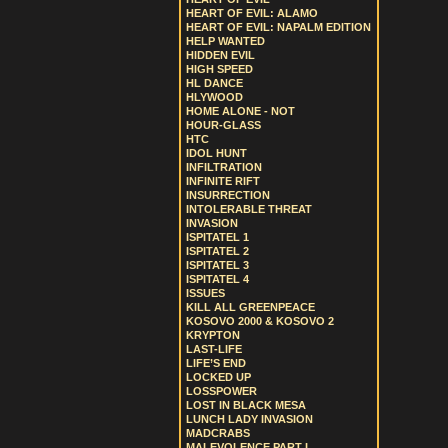
HEART OF EVIL: ALAMO
HEART OF EVIL: NAPALM EDITION
HELP WANTED
HIDDEN EVIL
HIGH SPEED
HL DANCE
HLYWOOD
HOME ALONE - NOT
HOUR-GLASS
HTC
IDOL HUNT
INFILTRATION
INFINITE RIFT
INSURRECTION
INTOLERABLE THREAT
INVASION
ISPITATEL 1
ISPITATEL 2
ISPITATEL 3
ISPITATEL 4
ISSUES
KILL ALL GREENPEACE
KOSOVO 2000 & KOSOVO 2
KRYPTON
LAST-LIFE
LIFE’S END
LOCKED UP
LOSSPOWER
LOST IN BLACK MESA
LUNCH LADY INVASION
MADCRABS
MALEVOLENCE PART I.