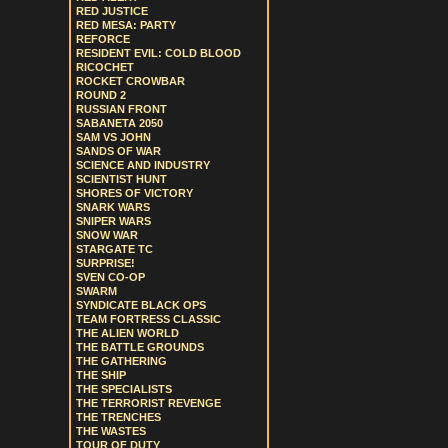
RED JUSTICE
RED MESA: PARTY
REFORCE
RESIDENT EVIL: COLD BLOOD
RICOCHET
ROCKET CROWBAR
ROUND 2
RUSSIAN FRONT
SABANETA 2050
SAM VS JOHN
SANDS OF WAR
SCIENCE AND INDUSTRY
SCIENTIST HUNT
SHORES OF VICTORY
SNARK WARS
SNIPER WARS
SNOW WAR
STARGATE TC
SURPRISE!
SVEN CO-OP
SWARM
SYNDICATE BLACK OPS
TEAM FORTRESS CLASSIC
THE ALIEN WORLD
THE BATTLE GROUNDS
THE GATHERING
THE SHIP
THE SPECIALISTS
THE TERRORIST REVENGE
THE TRENCHES
THE WASTES
TOUR OF DUTY