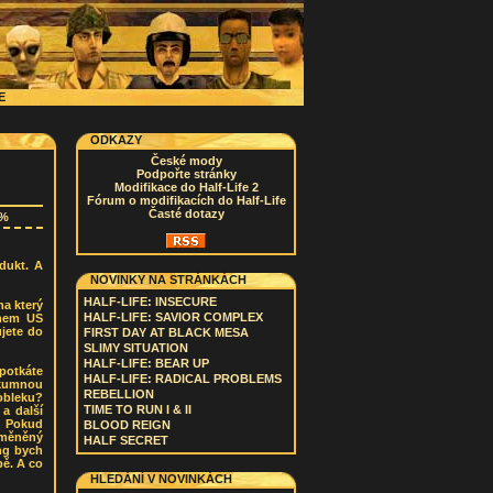
CE
ODKAZY
České mody
Podpořte stránky
Modifikace do Half-Life 2
Fórum o modifikacích do Half-Life
Časté dotazy
2%
dukt. A
NOVINKY NA STRÁNKÁCH
HALF-LIFE: INSECURE
na který
HALF-LIFE: SAVIOR COMPLEX
énem US
ujete do
FIRST DAY AT BLACK MESA
SLIMY SITUATION
HALF-LIFE: BEAR UP
potkáte
HALF-LIFE: RADICAL PROBLEMS
zkumnou
REBELLION
obleku?
TIME TO RUN I & II
a další
. Pokud
BLOOD REIGN
změněný
HALF SECRET
ing bych
pě. A co
HLEDÁNÍ V NOVINKÁCH