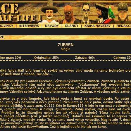
OVINKY
|
INTERVIEWS
|
NÁVODY
|
ČLÁNKY
|
KNIHA NÁVŠTĚV
|
REDAK
ZE
ZUBBEN
single
sign map:
30%
Originalita:
25%
Zábava:
40%
Celkem:
3
eliký fanda Half Lifu jsem byl zvyklý na velkou vlnu modů na tento jedinečný pro
 je další mod z mnoha. Tak dále…
 rok 2128. Vy jste Gordon Freeman, výzkumný asistent v Zubben. Zubben je planeta 
házíte. Výzkumný tým našel něco zajímavého - "výzkumnou" loď, uvedená jm
. Vaši kamarádi doktoři a vy jste byli donuceni přestat se všemi výzkumy a vstup
mory. Vzbudíte se když Arizona přistane na planetu Zubben. A všechno peklo začne.
bjevíte se v cryo komoře, kde klesá voda a hned se otevírají dveře. Po cestě 
ho, který vás pozdraví a něco prohodí. Přesunete se do 2 patra, odkud vidíte vý
eberete páčidlo. A zase zpět. Co??? Kde je Barney??? A kdo je ten muž v zeleném 
, (granát mě bouchnul u hlavy) -Quickload-. Zabiji vojáka, rozbiji sklo od dveří 
. Problém je, že lékárničky nejsou jen tak všude. A náboje? Těma musíte šetřit
te zabíjet páčidlem (což je takřka nemožné). Bohužel mě zklamalo to že nejsou 
idaný zbraně, modely, zvuky. To by tento mod velice vylepšilo. Map je zde 7, des
 za průměrný a pěkný, ať jste ve výtahu na vlakové dráze, tak v šachtě a nebo ve skle
 AI sou těší takže Easy=Medium. Což je jedině dobře. No jak pro koho.