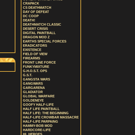
CRAPACK
CS DEATHMATCH
DAY OF DEFEAT
DC COOP
DEATH!
DEATHMATCH CLASSIC
DESERT CRISIS
DIGITAL PAINTBALL
DRAGON MOD Z
EARTHS SPECIAL FORCES
ERADICATORS
EXISTENCE
FIELD OF VIEW
FIREARMS
FRONT LINE FORCE
FUNKYMIXTURE
G.H.O.S.T. OPS
G.S.T.
GANGSTA WARS
GANGWARS
GARGARENA
GLADIATOR
GLOBAL WARFARE
GOLDENEYE
GOOFY HALF-LIFE
HALF LIFE PAINTBALL
HALF LIFE: THE BEGINNING
HALF-LIFE CROWBAR MASSACRE
HALF-LIFE PARPAING
HAMMY-BOB MOD
HARDCORE-LIFE
HL HEROES