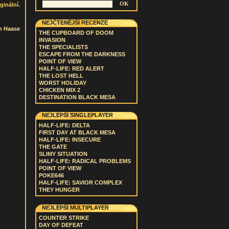
ginální.
NEJČTENĚJŠÍ RECENZE
n Haase
THE CUPBOARD OF DOOM
INVASION
THE SPECIALISTS
ESCAPE FROM THE DARKNESS
POINT OF VIEW
HALF-LIFE: RED ALERT
THE LOST HELL
WORST HOLIDAY
CHICKEN MIX 2
DESTINATION BLACK MESA
NEJLEPŠÍ SINGLEPLAYER
HALF-LIFE: DELTA
FIRST DAY AT BLACK MESA
HALF-LIFE: INSECURE
THE GATE
SLIMY SITUATION
HALF-LIFE: RADICAL PROBLEMS
POINT OF VIEW
POKE646
HALF-LIFE: SAVIOR COMPLEX
THEY HUNGER
NEJLEPŠÍ MULTIPLAYER
COUNTER STRIKE
DAY OF DEFEAT