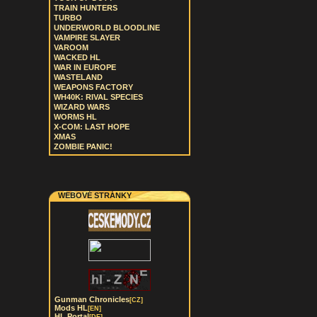
TRAIN HUNTERS
TURBO
UNDERWORLD BLOODLINE
VAMPIRE SLAYER
VAROOM
WACKED HL
WAR IN EUROPE
WASTELAND
WEAPONS FACTORY
WH40K: RIVAL SPECIES
WIZARD WARS
WORMS HL
X-COM: LAST HOPE
XMAS
ZOMBIE PANIC!
WEBOVÉ STRÁNKY
Gunman Chronicles
[CZ]
Mods HL
[EN]
HL Portal