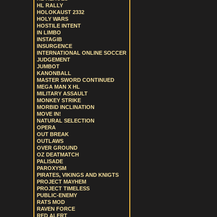
HL RALLY
HOLOKAUST 2332
HOLY WARS
HOSTILE INTENT
IN LIMBO
INSTAGIB
INSURGENCE
INTERNATIONAL ONLINE SOCCER
JUDGEMENT
JUMBOT
KANONBALL
MASTER SWORD CONTINUED
MEGA MAN X HL
MILITARY ASSAULT
MONKEY STRIKE
MORBID INCLINATION
MOVE IN!
NATURAL SELECTION
OPERA
OUT BREAK
OUTLAWS
OVER GROUND
OZ DEATMATCH
PALISADE
PAROXYSM
PIRATES, VIKINGS AND KNIGTS
PROJECT MAYHEM
PROJECT TIMELESS
PUBLIC-ENEMY
RATS MOD
RAVEN FORCE
RED ALERT