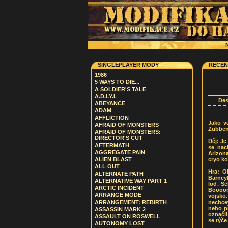
N
SINGLEPLAYER MODY
RECEN
1986
5 WAYS TO DIE...
A SOLDIER'S TALE
A.D.I.Y.L
De
ABEYANCE
ADAM
AFFLICTION
Jako v
AFRAID OF MONSTERS
Zubben
AFRAID OF MONSTERS:
DIRECTOR'S CUT
Děj: Je
AFTERMATH
se nac
AGGREGATE PAIN
Arizona
cryo ko
ALIEN BLAST
ALL OUT
Hra: O
ALTERNATE PATH
Barney
ALTERNATIVE WAY PART 1
loď. S
ARCTIC INCIDENT
Boooom
ARRANGE MODE
vojsko
nechce
ARRANGEMENT: REBIRTH
nebo př
ASSASSIN MARK 2
označil
ASSAULT ON ROSWELL
se týče
AUTONOMY LOST