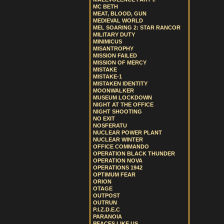
MC BETH
MEAT, BLOOD, GUN
MEDIEVAL WORLD
MEL SOARING 2: STAR RANCOR
MILITARY DUTY
MINIMICUS
MISANTROPHY
MISSION FAILED
MISSION OF MERCY
MISTAKE
MISTAKE-1
MISTAKEN IDENTITY
MOONWALKER
MUSEUM LOCKDOWN
NIGHT AT THE OFFICE
NIGHT SHOOTING
NO EXIT
NOSFERATU
NUCLEAR POWER PLANT
NUCLEAR WINTER
OFFICE COMMANDO
OPERATION BLACK THUNDER
OPERATION NOVA
OPERATIONS 1942
OPTIMUM FEAR
ORION
OTAGE
OUTPOST
OUTRUN
P.I.Z.D.E.C
PARANOIA
PEACES LIKE US