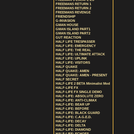
FREEMANS RETURN 1
FREEMANS RETURN 2
FREEMANS REVENGE
FRIENDSHIP
G-INVASION
GMAN HOUSE
GMAN ISLAND PART1
GMAN ISLAND PART2
GUT REACTION
HALF LIFE TRESPASSER
HALF LIFE: EMERGENCY
HALF LIFE: THE REAL
HALF LIFE: ULTIMATE ATTACK
HALF LIFE: UPLINK
HALF LIFE: VISITORS
HALF QUAKE
HALF QUAKE: AMEN
HALF QUAKE: AMEN - PRESENT
HALF SECRET
HALF-LIFE 2 BETA Minimalist Mod
HALF-LIFE FX
HALF-LIFE FX SINGLE DEMO
HALF-LIFE: ABSOLUTE ZERO
HALF-LIFE: ANTI-CLIMAX
HALF-LIFE: BEAR UP
HALF-LIFE: BEFORE
HALF-LIFE: BLACK GUARD
HALF-LIFE: C.A.G.E.D.
HALF-LIFE: DECAY
HALF-LIFE: DELTA
HALF-LIFE: DIAMOND
HALF-LIFE: ECHOES