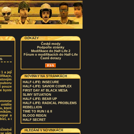
CE
ODKAZY
České mody
Podpořte stránky
Modifikace do Half-Life 2
Fórum o modifikacích do Half-Life
Časté dotazy
0%
1 a její
ifikace,
NOVINKY NA STRÁNKÁCH
extovým
HALF-LIFE: INSECURE
souboru
HALF-LIFE: SAVIOR COMPLEX
dí pouze
e byste
FIRST DAY AT BLACK MESA
SLIMY SITUATION
HALF-LIFE: BEAR UP
 pronese
HALF-LIFE: RADICAL PROBLEMS
 uvidíte
REBELLION
u, které
TIME TO RUN I & II
ivníkům.
mopal a
BLOOD REIGN
ízí, a i
HALF SECRET
ičitelné
HLEDÁNÍ V NOVINKÁCH
í se vám