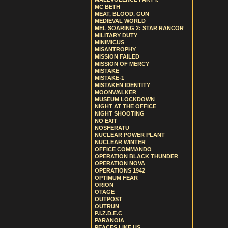
MC BETH
MEAT, BLOOD, GUN
MEDIEVAL WORLD
MEL SOARING 2: STAR RANCOR
MILITARY DUTY
MINIMICUS
MISANTROPHY
MISSION FAILED
MISSION OF MERCY
MISTAKE
MISTAKE-1
MISTAKEN IDENTITY
MOONWALKER
MUSEUM LOCKDOWN
NIGHT AT THE OFFICE
NIGHT SHOOTING
NO EXIT
NOSFERATU
NUCLEAR POWER PLANT
NUCLEAR WINTER
OFFICE COMMANDO
OPERATION BLACK THUNDER
OPERATION NOVA
OPERATIONS 1942
OPTIMUM FEAR
ORION
OTAGE
OUTPOST
OUTRUN
P.I.Z.D.E.C
PARANOIA
PEACES LIKE US