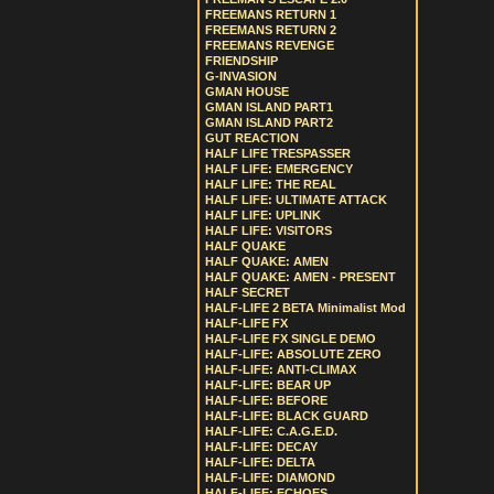
FREEMANS RETURN 1
FREEMANS RETURN 2
FREEMANS REVENGE
FRIENDSHIP
G-INVASION
GMAN HOUSE
GMAN ISLAND PART1
GMAN ISLAND PART2
GUT REACTION
HALF LIFE TRESPASSER
HALF LIFE: EMERGENCY
HALF LIFE: THE REAL
HALF LIFE: ULTIMATE ATTACK
HALF LIFE: UPLINK
HALF LIFE: VISITORS
HALF QUAKE
HALF QUAKE: AMEN
HALF QUAKE: AMEN - PRESENT
HALF SECRET
HALF-LIFE 2 BETA Minimalist Mod
HALF-LIFE FX
HALF-LIFE FX SINGLE DEMO
HALF-LIFE: ABSOLUTE ZERO
HALF-LIFE: ANTI-CLIMAX
HALF-LIFE: BEAR UP
HALF-LIFE: BEFORE
HALF-LIFE: BLACK GUARD
HALF-LIFE: C.A.G.E.D.
HALF-LIFE: DECAY
HALF-LIFE: DELTA
HALF-LIFE: DIAMOND
HALF-LIFE: ECHOES