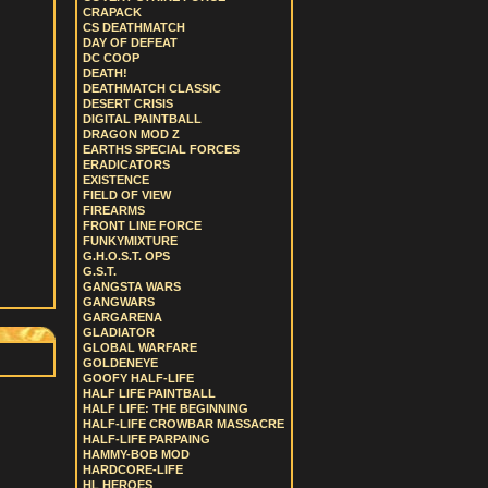
CRAPACK
CS DEATHMATCH
DAY OF DEFEAT
DC COOP
DEATH!
DEATHMATCH CLASSIC
DESERT CRISIS
DIGITAL PAINTBALL
DRAGON MOD Z
EARTHS SPECIAL FORCES
ERADICATORS
EXISTENCE
FIELD OF VIEW
FIREARMS
FRONT LINE FORCE
FUNKYMIXTURE
G.H.O.S.T. OPS
G.S.T.
GANGSTA WARS
GANGWARS
GARGARENA
GLADIATOR
GLOBAL WARFARE
GOLDENEYE
GOOFY HALF-LIFE
HALF LIFE PAINTBALL
HALF LIFE: THE BEGINNING
HALF-LIFE CROWBAR MASSACRE
HALF-LIFE PARPAING
HAMMY-BOB MOD
HARDCORE-LIFE
HL HEROES