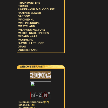
TRAIN HUNTERS
TURBO
UNDERWORLD BLOODLINE
VAMPIRE SLAYER
VAROOM
WACKED HL
WAR IN EUROPE
WASTELAND
WEAPONS FACTORY
WH40K: RIVAL SPECIES
WIZARD WARS
WORMS HL
X-COM: LAST HOPE
XMAS
ZOMBIE PANIC!
WEBOVÉ STRÁNKY
Gunman Chronicles
[CZ]
Mods HL
[EN]
HL Portal