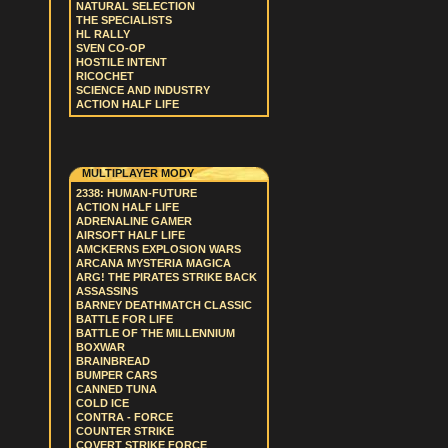
NATURAL SELECTION
THE SPECIALISTS
HL RALLY
SVEN CO-OP
HOSTILE INTENT
RICOCHET
SCIENCE AND INDUSTRY
ACTION HALF LIFE
MULTIPLAYER MODY
2338: HUMAN-FUTURE
ACTION HALF LIFE
ADRENALINE GAMER
AIRSOFT HALF LIFE
AMCKERNS EXPLOSION WARS
ARCANA MYSTERIA MAGICA
ARG! THE PIRATES STRIKE BACK
ASSASSINS
BARNEY DEATHMATCH CLASSIC
BATTLE FOR LIFE
BATTLE OF THE MILLENNIUM
BOXWAR
BRAINBREAD
BUMPER CARS
CANNED TUNA
COLD ICE
CONTRA - FORCE
COUNTER STRIKE
COVERT STRIKE FORCE