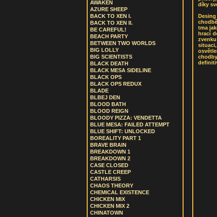
AWAKEN
díky sv
AZURE SHEEP
Desing
BACK TO XEN I.
chodbě,
BACK TO XEN II.
tma jak
BE CAREFUL!
hrací d
BEACH PARTY
zvenku 
BETWEEN TWO WORLDS
situac
BIG LOLLY
osvětl
chodby
BIG SCIENTISTS
definit
BLACK DEATH
BLACK MESA SIDELINE
BLACK OPS
BLACK OPS REDUX
BLADE
BLBEJ DEN
BLOOD BATH
BLOOD REIGN
BLOODY PIZZA: VENDETTA
BLUE MESA: FAILED ATTEMPT
BLUE SHIFT: UNLOCKED
BOREALITY PART 1
BRAVE BRAIN
BREAKDOWN 1
BREAKDOWN 2
CASE CLOSED
CASTLE CREEP
CATHARSIS
CHAOS THEORY
CHEMICAL EXISTENCE
CHICKEN MIX
CHICKEN MIX 2
CHINATOWN