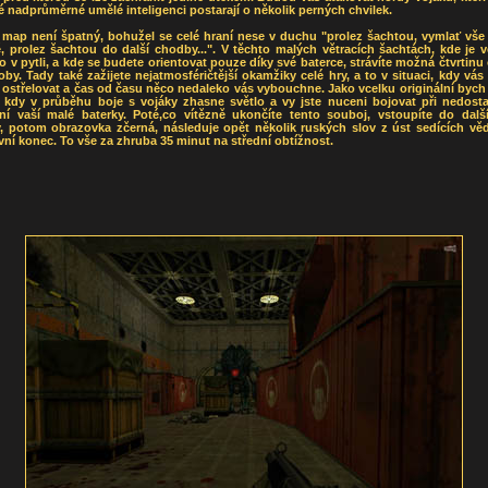
é nadprůměrné umělé inteligenci postarají o několik perných chvilek.
 map není špatný, bohužel se celé hraní nese v duchu "prolez šachtou, vymlať vše 
 prolez šachtou do další chodby...". V těchto malých větracích šachtách, kde je 
o v pytli, a kde se budete orientovat pouze díky své baterce, strávíte možná čtvrtinu
oby. Tady také zažijete nejatmosféričtější okamžiky celé hry, a to v situaci, kdy vá
ostřelovat a čas od času něco nedaleko vás vybouchne. Jako vcelku originální bych
i, kdy v průběhu boje s vojáky zhasne světlo a vy jste nuceni bojovat při nedosta
ení vaší malé baterky. Poté,co vítězně ukončíte tento souboj, vstoupíte do dalš
, potom obrazovka zčerná, následuje opět několik ruských slov z úst sedících věd
ivní konec. To vše za zhruba 35 minut na střední obtížnost.