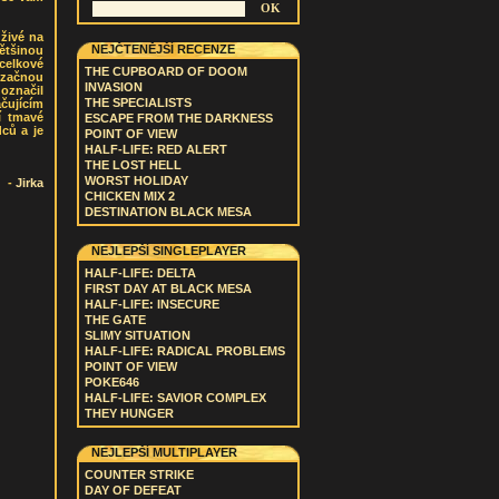
živé na
NEJČTENĚJŠÍ RECENZE
většinou
 celkové
THE CUPBOARD OF DOOM
s začnou
INVASION
 označil
THE SPECIALISTS
čujícím
í tmavé
ESCAPE FROM THE DARKNESS
ců a je
POINT OF VIEW
HALF-LIFE: RED ALERT
THE LOST HELL
WORST HOLIDAY
-
Jirka
CHICKEN MIX 2
DESTINATION BLACK MESA
NEJLEPŠÍ SINGLEPLAYER
HALF-LIFE: DELTA
FIRST DAY AT BLACK MESA
HALF-LIFE: INSECURE
THE GATE
SLIMY SITUATION
HALF-LIFE: RADICAL PROBLEMS
POINT OF VIEW
POKE646
HALF-LIFE: SAVIOR COMPLEX
THEY HUNGER
NEJLEPŠÍ MULTIPLAYER
COUNTER STRIKE
DAY OF DEFEAT