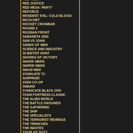
RED JUSTICE
RED MESA: PARTY
REFORCE
RESIDENT EVIL: COLD BLOOD
RICOCHET
ROCKET CROWBAR
ROUND 2
RUSSIAN FRONT
SABANETA 2050
SAM VS JOHN
SANDS OF WAR
SCIENCE AND INDUSTRY
SCIENTIST HUNT
SHORES OF VICTORY
SNARK WARS
SNIPER WARS
SNOW WAR
STARGATE TC
SURPRISE!
SVEN CO-OP
SWARM
SYNDICATE BLACK OPS
TEAM FORTRESS CLASSIC
THE ALIEN WORLD
THE BATTLE GROUNDS
THE GATHERING
THE SHIP
THE SPECIALISTS
THE TERRORIST REVENGE
THE TRENCHES
THE WASTES
TOUR OF DUTY