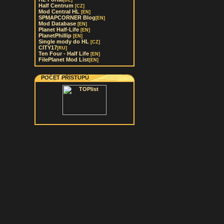
[DE]
Half Centrum
[CZ]
Mod Central HL
[EN]
SPMAPCORNER Blog
[EN]
Mod Database
[EN]
Planet Half-Life
[EN]
PlanetPhillip
[EN]
Single mody do HL
[CZ]
CITY17
[RU]
Ten Four - Half Life
[EN]
FilePlanet Mod List
[EN]
POČET PŘÍSTUPŮ