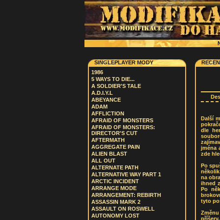
N
SINGLEPLAYER MODY
RECEN
1986
5 WAYS TO DIE...
A SOLDIER'S TALE
A.D.I.Y.L
De
ABEYANCE
ADAM
AFFLICTION
Další m
AFRAID OF MONSTERS
pokračo
AFRAID OF MONSTERS:
dle he
DIRECTOR'S CUT
soubor
AFTERMATH
zajímav
AGGREGATE PAIN
jména 
zde hle
ALIEN BLAST
ALL OUT
Po spuš
ALTERNATE PATH
několik
ALTERNATIVE WAY PART 1
na obra
ARCTIC INCIDENT
ihned z
ARRANGE MODE
Po něk
brokovn
ARRANGEMENT: REBIRTH
tyto po
ASSASSIN MARK 2
ASSAULT ON ROSWELL
Změnu p
AUTONOMY LOST
příšery