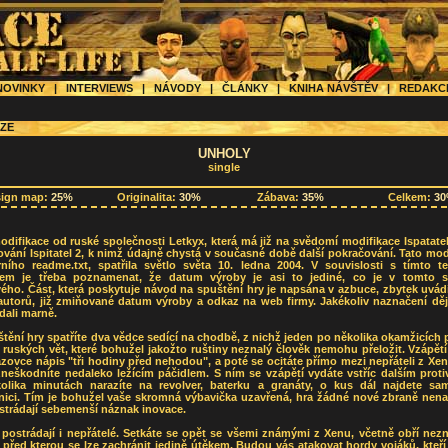
OVINKY
|
INTERVIEWS
|
NÁVODY
|
ČLÁNKY
|
KNIHA NÁVŠTĚV
|
REDAK
ZE
UNHOLY
single
sign map:
25%
Originalita:
30%
Zábava:
35%
Celkem:
3
odifikace od ruské společnosti Letkyx, která má již na svědomí modifikace Ispatatel 
vání Ispitatel 2, k nimž údajně chystá v současné době další pokračování. Tato mod
rního readme.txt, spatřila světlo světa 10. ledna 2004. V souvislosti s tímto t
em je třeba poznamenat, že datum výroby je asi to jediné, co je v tomto 
ého. Část, která poskytuje návod na spuštění hry je napsána v azbuce, zbytek uvá
autorů, již zmiňované datum výroby a odkaz na web firmy. Jakékoliv naznačení děj
dali marně.
tění hry spatříte dva vědce sedící na chodbě, z nichž jeden po několika okamžicích
 ruských vět, které bohužel jakožto ruštiny neznalý člověk nemohu přeložit. Vzápětí
zovce nápis "tři hodiny před nehodou", a poté se ocitáte přímo mezi nepřáteli z Xen
neškodníte nedaleko ležícím páčidlem. S ním se vzápětí vydáte vstříc dalším prot
olika minutách narazíte na revolver, baterku a granáty, o kus dál najdete sa
ici. Tím je bohužel vaše skromná výbavička uzavřená, hra žádné nové zbraně nenab
strádají sebemenší náznak inovace.
ostrádají i nepřátelé. Setkáte se opět se všemi známými z Xenu, včetně obří nezn
, před kterou se lze zachránit jedině útěkem. Budou vás atakovat hordy vojáků, kteř