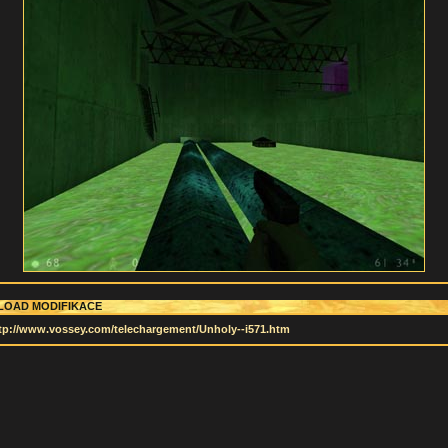
OAD MODIFIKACE
tp://www.vossey.com/telechargement/Unholy--i571.htm