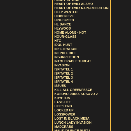
HEART OF EVIL: ALAMO
HEART OF EVIL: NAPALM EDITION
HELP WANTED
HIDDEN EVIL
HIGH SPEED
HL DANCE
HLYWOOD
HOME ALONE - NOT
HOUR-GLASS
HTC
IDOL HUNT
INFILTRATION
INFINITE RIFT
INSURRECTION
INTOLERABLE THREAT
INVASION
ISPITATEL 1
ISPITATEL 2
ISPITATEL 3
ISPITATEL 4
ISSUES
KILL ALL GREENPEACE
KOSOVO 2000 & KOSOVO 2
KRYPTON
LAST-LIFE
LIFE’S END
LOCKED UP
LOSSPOWER
LOST IN BLACK MESA
LUNCH LADY INVASION
MADCRABS
MALEVOLENCE PART I.