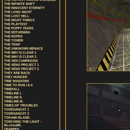
THE INFINITE SHIFT
THE INNOCENT ETERNITY
THE LONG NIGHT
THE LOST HELL
THE NIGHT THINGS
THE PLAYTEST
THE PUPPY YEARS
THE RETURNING
THE ROPES
THE TOWER
THE TRAP
THE UNKNOWN MENACE
THE WAY IS CLEAR 1
THE WAY IS CLEAR 2
THE XEN CAMPAIGNS
THE XENO PROJECT 1
THE XENO PROJECT 2
THEY ARE BACK
THEY HUNGER
TIME SHADOWS
TIME TO RUN I & II
TIMEFALL
TIMELINE I.
TIMELINE II.
TIMELINE III.
TIMES OF TROUBLES
TODESANGST 1
TODESANGST 2
TOKAMI ISLAND
TORCHING THE LIGHT -
6b.cz/uaML
TRAPPED