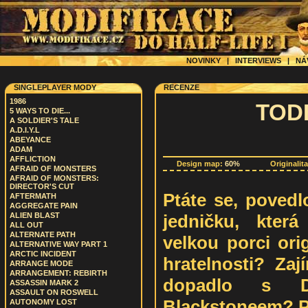
NOVINKY
|
INTERVIEWS
|
NÁ
SINGLEPLAYER MODY
RECENZE
1986
TOD
5 WAYS TO DIE...
A SOLDIER'S TALE
A.D.I.Y.L
ABEYANCE
ADAM
AFFLICTION
Design map:
60%
Originalit
AFRAID OF MONSTERS
AFRAID OF MONSTERS:
DIRECTOR'S CUT
Ptáte se, povedl
AFTERMATH
AGGREGATE PAIN
jedničku, kter
ALIEN BLAST
ALL OUT
ALTERNATE PATH
velkou porci ori
ALTERNATIVE WAY PART 1
ARCTIC INCIDENT
hratelnosti? Zaj
ARRANGE MODE
ARRANGEMENT: REBIRTH
dopadlo s D
ASSASSIN MARK 2
ASSAULT ON ROSWELL
Blackstoneem? Po
AUTONOMY LOST