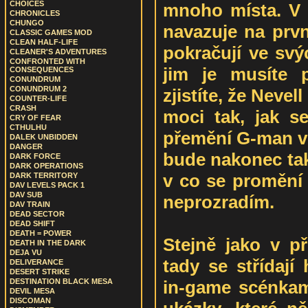
CHOICES
mnoho místa. V 
CHRONICLES
CHUNGO
navazuje na prvn
CLASSIC GAMES MOD
CLEAN HALF-LIFE
pokračují ve svý
CLEANER'S ADVENTURES
CONFRONTED WITH
jim je musíte 
CONSEQUENCES
CONUNDRUM
CONUNDRUM 2
zjistíte, že Neve
COUNTER-LIFE
CRASH
moci tak, jak s
CRY OF FEAR
CTHULHU
přemění G-man v
DALEK UNBIDDEN
DANGER
bude nakonec tak
DARK FORCE
DARK OPERATIONS
v co se promění 
DARK TERRITORY
DAV LEVELS PACK 1
DAV SUB
neprozradím.
DAV TRAIN
DEAD SECTOR
DEAD SHIFT
DEATH = POWER
Stejně jako v př
DEATH IN THE DARK
DEJA VU
tady se střídají
DELIVERANCE
DESERT STRIKE
in-game scénkam
DESTINATION BLACK MESA
DEVIL MESA
DISCOMAN