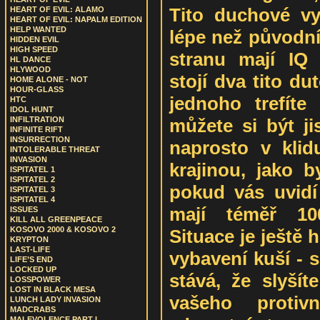
Tito duchové v
HEART OF EVIL: ALAMO
HEART OF EVIL: NAPALM EDITION
HELP WANTED
lépe než původní
HIDDEN EVIL
HIGH SPEED
stranu mají IQ
HL DANCE
HLYWOOD
stojí dva tito du
HOME ALONE - NOT
HOUR-GLASS
jednoho trefíte
HTC
IDOL HUNT
můžete si být ji
INFILTRATION
INFINITE RIFT
INSURRECTION
naprosto v kli
INTOLERABLE THREAT
INVASION
krajinou, jako 
ISPITATEL 1
ISPITATEL 2
pokud vás uvidí 
ISPITATEL 3
ISPITATEL 4
mají téměř 10
ISSUES
KILL ALL GREENPEACE
KOSOVO 2000 & KOSOVO 2
Situace je ještě 
KRYPTON
LAST-LIFE
vybavení kuší - 
LIFE’S END
LOCKED UP
stává, že slyšít
LOSSPOWER
LOST IN BLACK MESA
vašeho protiv
LUNCH LADY INVASION
MADCRABS
MALEVOLENCE PART I.