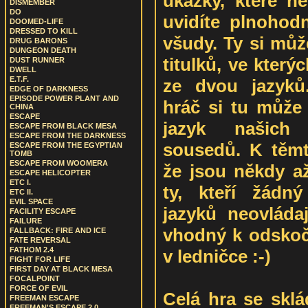
ukázky, které ně
DISMEMBER
DO
uvidíte plnohod
DOOMED-LIFE
DRESSED TO KILL
všudy. Ty si můž
DRUG BARONS
DUNGEON DEATH
titulků, ve kter
DUST RUNNER
DWELL
E.T.F.
ze dvou jazyků.
EDGE OF DARKNESS
EPISODE POWER PLANT AND
hráč si tu může
CHINA
ESCAPE
jazyk našich 
ESCAPE FROM BLACK MESA
ESCAPE FROM THE DARKNESS
sousedů. K těm
ESCAPE FROM THE EGYPTIAN
TOMB
ESCAPE FROM WOOMERA
že jsou někdy a
ESCAPE HELICOPTER
ETC I.
ty, kteří žádn
ETC II.
EVIL SPACE
jazyků neovláda
FACILITY ESCAPE
FAILURE
vhodný k odskoč
FALLBACK: FIRE AND ICE
FATE REVERSAL
FATHOM 2.4
v ledničce :-)
FIGHT FOR LIFE
FIRST DAY AT BLACK MESA
FOCALPOINT
FORCE OF EVIL
Celá hra se sklá
FREEMAN ESCAPE
FREEMAN'S ESCAPE 2.0