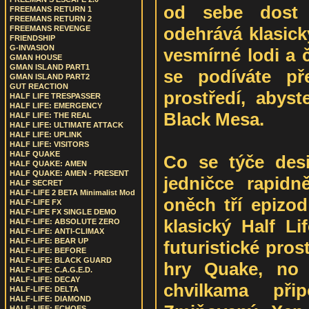
od sebe dost l
FREEMANS RETURN 1
FREEMANS RETURN 2
odehrává klasick
FREEMANS REVENGE
FRIENDSHIP
G-INVASION
vesmírné lodi a 
GMAN HOUSE
GMAN ISLAND PART1
se podíváte př
GMAN ISLAND PART2
GUT REACTION
prostředí, abyst
HALF LIFE TRESPASSER
HALF LIFE: EMERGENCY
Black Mesa.
HALF LIFE: THE REAL
HALF LIFE: ULTIMATE ATTACK
HALF LIFE: UPLINK
HALF LIFE: VISITORS
HALF QUAKE
Co se týče des
HALF QUAKE: AMEN
HALF QUAKE: AMEN - PRESENT
jedničce rapidn
HALF SECRET
HALF-LIFE 2 BETA Minimalist Mod
oněch tří epizod
HALF-LIFE FX
HALF-LIFE FX SINGLE DEMO
klasický Half Li
HALF-LIFE: ABSOLUTE ZERO
HALF-LIFE: ANTI-CLIMAX
HALF-LIFE: BEAR UP
futuristické prost
HALF-LIFE: BEFORE
HALF-LIFE: BLACK GUARD
hry Quake, no 
HALF-LIFE: C.A.G.E.D.
HALF-LIFE: DECAY
chvilkama při
HALF-LIFE: DELTA
HALF-LIFE: DIAMOND
HALF-LIFE: ECHOES