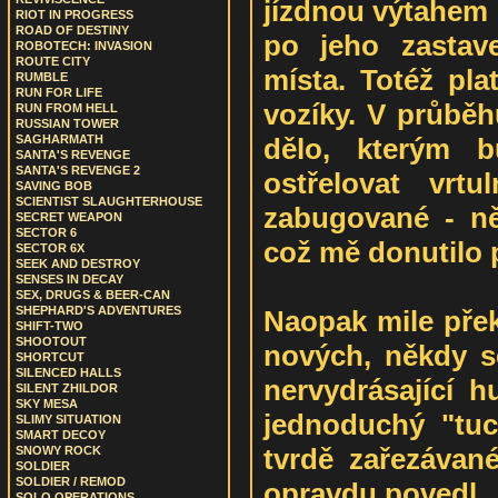
jízdnou výtahem 
RIOT IN PROGRESS
ROAD OF DESTINY
po jeho zastav
ROBOTECH: INVASION
ROUTE CITY
místa. Totéž plat
RUMBLE
RUN FOR LIFE
vozíky. V průběh
RUN FROM HELL
RUSSIAN TOWER
dělo, kterým b
SAGHARMATH
SANTA'S REVENGE
SANTA'S REVENGE 2
ostřelovat vrt
SAVING BOB
SCIENTIST SLAUGHTERHOUSE
zabugované - ně
SECRET WEAPON
SECTOR 6
což mě donutilo 
SECTOR 6X
SEEK AND DESTROY
SENSES IN DECAY
SEX, DRUGS & BEER-CAN
SHEPHARD'S ADVENTURES
Naopak mile přek
SHIFT-TWO
SHOOTOUT
nových, někdy s
SHORTCUT
SILENCED HALLS
nervydrásající h
SILENT ZHILDOR
SKY MESA
jednoduchý "tuc
SLIMY SITUATION
SMART DECOY
tvrdě zařezávan
SNOWY ROCK
SOLDIER
SOLDIER / REMOD
opravdu povedl.
SOLO OPERATIONS