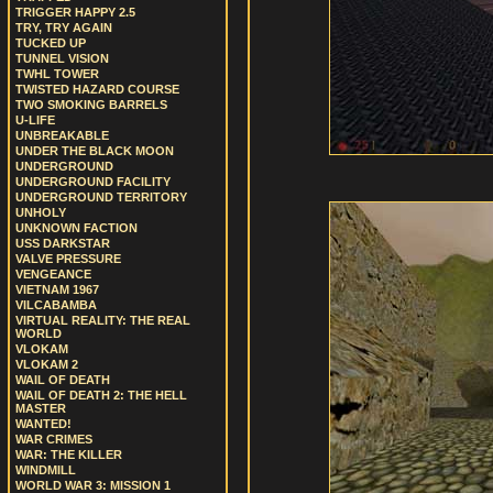
TRIGGER HAPPY 2.5
TRY, TRY AGAIN
TUCKED UP
TUNNEL VISION
TWHL TOWER
TWISTED HAZARD COURSE
TWO SMOKING BARRELS
U-LIFE
UNBREAKABLE
UNDER THE BLACK MOON
UNDERGROUND
UNDERGROUND FACILITY
UNDERGROUND TERRITORY
UNHOLY
UNKNOWN FACTION
USS DARKSTAR
VALVE PRESSURE
VENGEANCE
VIETNAM 1967
VILCABAMBA
VIRTUAL REALITY: THE REAL
WORLD
VLOKAM
VLOKAM 2
WAIL OF DEATH
WAIL OF DEATH 2: THE HELL
MASTER
WANTED!
WAR CRIMES
WAR: THE KILLER
WINDMILL
WORLD WAR 3: MISSION 1