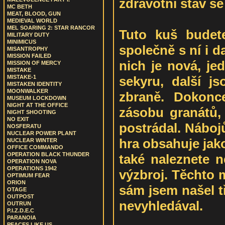
zdravotní stav se
MC BETH
MEAT, BLOOD, GUN
MEDIEVAL WORLD
MEL SOARING 2: STAR RANCOR
Tuto kuš budete
MILITARY DUTY
MINIMICUS
společně s ní i d
MISANTROPHY
MISSION FAILED
nich je nová, je
MISSION OF MERCY
MISTAKE
sekyru, další js
MISTAKE-1
MISTAKEN IDENTITY
MOONWALKER
zbraně. Dokonc
MUSEUM LOCKDOWN
NIGHT AT THE OFFICE
zásobu granátů, 
NIGHT SHOOTING
NO EXIT
postrádal. Nábojů
NOSFERATU
NUCLEAR POWER PLANT
hra obsahuje jak
NUCLEAR WINTER
OFFICE COMMANDO
OPERATION BLACK THUNDER
také naleznete n
OPERATION NOVA
OPERATIONS 1942
výzbroj. Těchto m
OPTIMUM FEAR
ORION
sám jsem našel tři
OTAGE
OUTPOST
nevyhledával.
OUTRUN
P.I.Z.D.E.C
PARANOIA
PEACES LIKE US