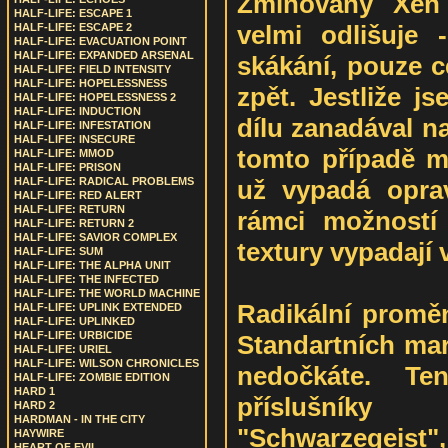
Zmiňovaný Xen
HALF-LIFE: ESCAPE 1
velmi odlišuje 
HALF-LIFE: ESCAPE 2
HALF-LIFE: EVACUATION POINT
HALF-LIFE: EXPANDED ARSENAL
skákání, pouze c
HALF-LIFE: FIELD INTENSITY
HALF-LIFE: HOPELESSNESS
zpět. Jestliže j
HALF-LIFE: HOPELESSNESS 2
HALF-LIFE: INDUCTION
dílu zanadával n
HALF-LIFE: INFESTATION
HALF-LIFE: INSECURE
tomto případě m
HALF-LIFE: MMOD
HALF-LIFE: PRISON
už vypadá opra
HALF-LIFE: RADICAL PROBLEMS
HALF-LIFE: RED ALERT
HALF-LIFE: RETURN
rámci možností
HALF-LIFE: RETURN 2
HALF-LIFE: SAVIOR COMPLEX
textury vypadají 
HALF-LIFE: SUM
HALF-LIFE: THE ALPHA UNIT
HALF-LIFE: THE INFECTED
HALF-LIFE: THE WORLD MACHINE
Radikální proměn
HALF-LIFE: UPLINK EXTENDED
HALF-LIFE: UPLINKED
HALF-LIFE: URBICIDE
Standartních mar
HALF-LIFE: URIEL
HALF-LIFE: WILSON CHRONICLES
nedočkáte. Te
HALF-LIFE: ZOMBIE EDITION
HARD 1
příslušník
HARD 2
HARDMAN - IN THE CITY
"Schwarzegeist"
HAYWIRE
HEART OF EVIL