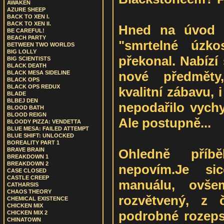
AWAKEN
AZURE SHEEP
BACK TO XEN I.
BACK TO XEN II.
Hned na úvod m
BE CAREFUL!
BEACH PARTY
"smrtelné úzko
BETWEEN TWO WORLDS
BIG LOLLY
překonal. Nabízí
BIG SCIENTISTS
BLACK DEATH
nové předměty,
BLACK MESA SIDELINE
BLACK OPS
BLACK OPS REDUX
kvalitní zábavu, 
BLADE
BLBEJ DEN
nepodařilo vychy
BLOOD BATH
BLOOD REIGN
Ale postupně...
BLOODY PIZZA: VENDETTA
BLUE MESA: FAILED ATTEMPT
BLUE SHIFT: UNLOCKED
BOREALITY PART 1
Ohledně pří
BRAVE BRAIN
BREAKDOWN 1
BREAKDOWN 2
nepovím.Je s
CASE CLOSED
CASTLE CREEP
manuálu, ovše
CATHARSIS
CHAOS THEORY
rozvětvený, z 
CHEMICAL EXISTENCE
CHICKEN MIX
podrobné rozeps
CHICKEN MIX 2
CHINATOWN