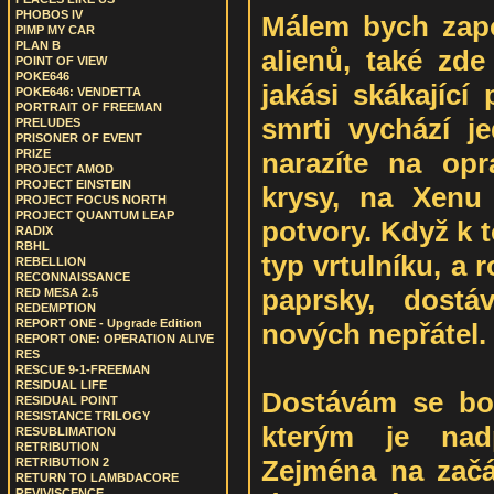
PHOBOS IV
Málem bych zapo
PIMP MY CAR
PLAN B
alienů, také zde
POINT OF VIEW
POKE646
jakási skákající 
POKE646: VENDETTA
PORTRAIT OF FREEMAN
smrti vychází j
PRELUDES
PRISONER OF EVENT
narazíte na opr
PRIZE
PROJECT AMOD
PROJECT EINSTEIN
krysy, na Xenu 
PROJECT FOCUS NORTH
PROJECT QUANTUM LEAP
potvory. Když k 
RADIX
RBHL
typ vrtulníku, a r
REBELLION
RECONNAISSANCE
paprsky, dost
RED MESA 2.5
REDEMPTION
REPORT ONE - Upgrade Edition
nových nepřátel.
REPORT ONE: OPERATION ALIVE
RES
RESCUE 9-1-FREEMAN
RESIDUAL LIFE
Dostávám se bo
RESIDUAL POINT
RESISTANCE TRILOGY
kterým je nad
RESUBLIMATION
RETRIBUTION
Zejména na začá
RETRIBUTION 2
RETURN TO LAMBDACORE
REVIVISCENCE