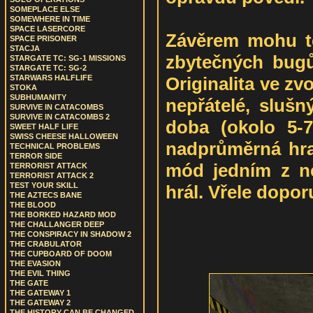
SOMEPLACE ELSE
SOMEWHERE IN TIME
SPACE LASERCORE
Závěrem mohu te
SPACE PRISONER
STACJA
zbytečných bugů
STARGATE TC: SG-1 MISSIONS
STARGATE TC: SG-2
Originalita ve zv
STARWARS HALFLIFE
STOKA
SUBHUMANITY
nepřátelé, slušn
SURVIVE IN CATACOMBS
SURVIVE IN CATACOMBS 2
doba (okolo 5-
SWEET HALF LIFE
SWISS CHEESE HALLOWEEN
nadprůměrná hrat
TECHNICAL PROBLEMS
TERROR SIDE
mód jedním z ne
TERRORIST ATTACK
TERRORIST ATTACK 2
TEST YOUR SKILL
hrál. Vřele dopor
THE AZTECS BANE
THE BLOOD
THE BORKED HAZARD MOD
THE CHALLANGER DEEP
THE CONSPIRACY IN SHADOW 2
THE CRABULATOR
THE CUPBOARD OF DOOM
THE EVASION
THE EVIL THING
THE GATE
THE GATEWAY 1
THE GATEWAY 2
THE HISTORY CAN BE CHANGED