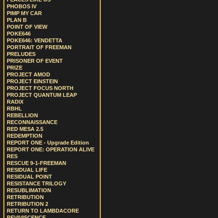
PHOBOS IV
PIMP MY CAR
PLAN B
POINT OF VIEW
POKE646
POKE646: VENDETTA
PORTRAIT OF FREEMAN
PRELUDES
PRISONER OF EVENT
PRIZE
PROJECT AMOD
PROJECT EINSTEIN
PROJECT FOCUS NORTH
PROJECT QUANTUM LEAP
RADIX
RBHL
REBELLION
RECONNAISSANCE
RED MESA 2.5
REDEMPTION
REPORT ONE - Upgrade Edition
REPORT ONE: OPERATION ALIVE
RES
RESCUE 9-1-FREEMAN
RESIDUAL LIFE
RESIDUAL POINT
RESISTANCE TRILOGY
RESUBLIMATION
RETRIBUTION
RETRIBUTION 2
RETURN TO LAMBDACORE
REVIVISCENCE