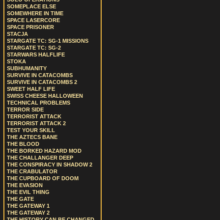
SOMEPLACE ELSE
SOMEWHERE IN TIME
SPACE LASERCORE
SPACE PRISONER
STACJA
STARGATE TC: SG-1 MISSIONS
STARGATE TC: SG-2
STARWARS HALFLIFE
STOKA
SUBHUMANITY
SURVIVE IN CATACOMBS
SURVIVE IN CATACOMBS 2
SWEET HALF LIFE
SWISS CHEESE HALLOWEEN
TECHNICAL PROBLEMS
TERROR SIDE
TERRORIST ATTACK
TERRORIST ATTACK 2
TEST YOUR SKILL
THE AZTECS BANE
THE BLOOD
THE BORKED HAZARD MOD
THE CHALLANGER DEEP
THE CONSPIRACY IN SHADOW 2
THE CRABULATOR
THE CUPBOARD OF DOOM
THE EVASION
THE EVIL THING
THE GATE
THE GATEWAY 1
THE GATEWAY 2
THE HISTORY CAN BE CHANGED