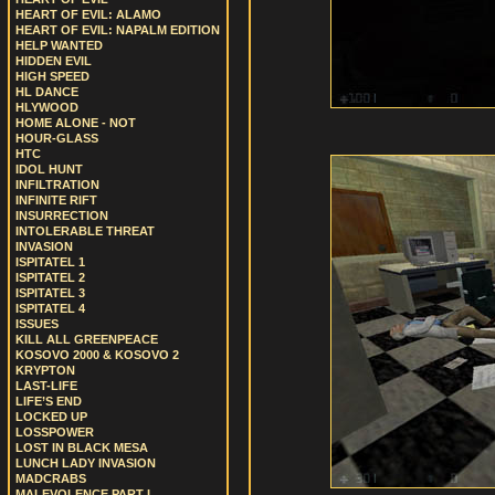
HEART OF EVIL: ALAMO
HEART OF EVIL: NAPALM EDITION
HELP WANTED
HIDDEN EVIL
HIGH SPEED
HL DANCE
HLYWOOD
HOME ALONE - NOT
HOUR-GLASS
HTC
IDOL HUNT
INFILTRATION
INFINITE RIFT
INSURRECTION
INTOLERABLE THREAT
INVASION
ISPITATEL 1
ISPITATEL 2
ISPITATEL 3
ISPITATEL 4
ISSUES
KILL ALL GREENPEACE
KOSOVO 2000 & KOSOVO 2
KRYPTON
LAST-LIFE
LIFE’S END
LOCKED UP
LOSSPOWER
LOST IN BLACK MESA
LUNCH LADY INVASION
MADCRABS
MALEVOLENCE PART I.