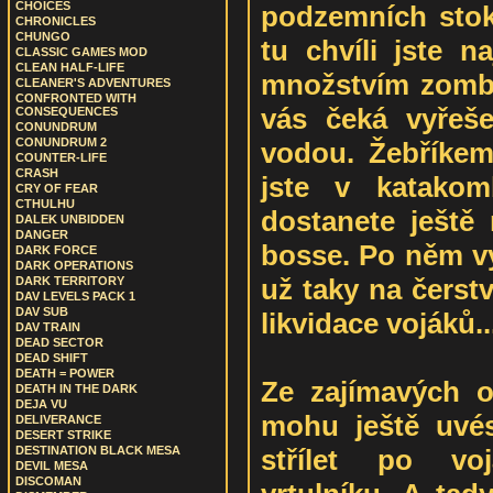
CHOICES
podzemních stok
CHRONICLES
CHUNGO
tu chvíli jste 
CLASSIC GAMES MOD
CLEAN HALF-LIFE
množstvím zombi
CLEANER'S ADVENTURES
CONFRONTED WITH
vás čeká vyřeš
CONSEQUENCES
CONUNDRUM
CONUNDRUM 2
vodou. Žebříkem
COUNTER-LIFE
CRASH
jste v katako
CRY OF FEAR
CTHULHU
dostanete ještě 
DALEK UNBIDDEN
DANGER
bosse. Po něm v
DARK FORCE
DARK OPERATIONS
už taky na čerst
DARK TERRITORY
DAV LEVELS PACK 1
DAV SUB
likvidace vojáků..
DAV TRAIN
DEAD SECTOR
DEAD SHIFT
DEATH = POWER
Ze zajímavých o
DEATH IN THE DARK
DEJA VU
mohu ještě uvés
DELIVERANCE
DESERT STRIKE
střílet po vo
DESTINATION BLACK MESA
DEVIL MESA
DISCOMAN