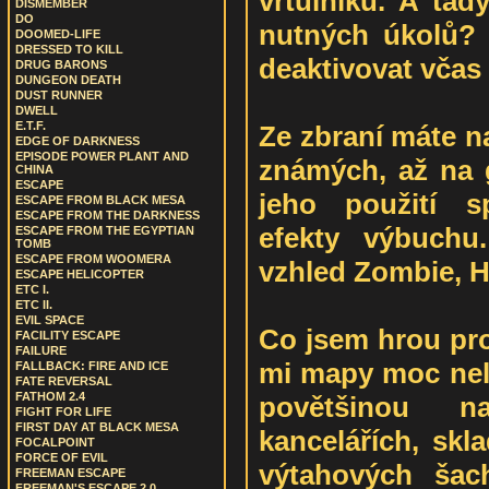
vrtulníku. A tad
DISMEMBER
DO
nutných úkolů? 
DOOMED-LIFE
DRESSED TO KILL
deaktivovat vča
DRUG BARONS
DUNGEON DEATH
DUST RUNNER
DWELL
E.T.F.
Ze zbraní máte n
EDGE OF DARKNESS
EPISODE POWER PLANT AND
známých, až na g
CHINA
ESCAPE
jeho použití s
ESCAPE FROM BLACK MESA
ESCAPE FROM THE DARKNESS
efekty výbuchu
ESCAPE FROM THE EGYPTIAN
TOMB
ESCAPE FROM WOOMERA
vzhled Zombie, H
ESCAPE HELICOPTER
ETC I.
ETC II.
EVIL SPACE
Co jsem hrou pro
FACILITY ESCAPE
FAILURE
mi mapy moc nelí
FALLBACK: FIRE AND ICE
FATE REVERSAL
FATHOM 2.4
povětšinou n
FIGHT FOR LIFE
FIRST DAY AT BLACK MESA
kancelářích, skl
FOCALPOINT
FORCE OF EVIL
výtahových šac
FREEMAN ESCAPE
FREEMAN'S ESCAPE 2.0