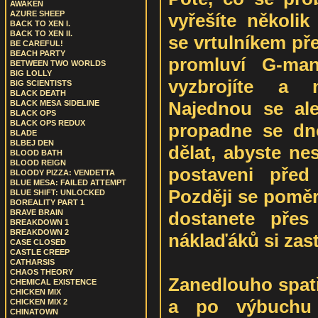
AWAKEN
AZURE SHEEP
vyřešíte několik
BACK TO XEN I.
BACK TO XEN II.
se vrtulníkem př
BE CAREFUL!
BEACH PARTY
promluví G-man
BETWEEN TWO WORLDS
BIG LOLLY
vyzbrojíte a 
BIG SCIENTISTS
BLACK DEATH
Najednou se ale
BLACK MESA SIDELINE
BLACK OPS
BLACK OPS REDUX
propadne se dn
BLADE
BLBEJ DEN
dělat, abyste ne
BLOOD BATH
BLOOD REIGN
postaveni před
BLOODY PIZZA: VENDETTA
BLUE MESA: FAILED ATTEMPT
Později se pomě
BLUE SHIFT: UNLOCKED
BOREALITY PART 1
dostanete přes
BRAVE BRAIN
BREAKDOWN 1
BREAKDOWN 2
náklaďáků si zastř
CASE CLOSED
CASTLE CREEP
CATHARSIS
CHAOS THEORY
Zanedlouho spatř
CHEMICAL EXISTENCE
CHICKEN MIX
a po výbuchu
CHICKEN MIX 2
CHINATOWN