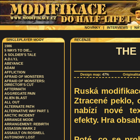
NOVINKY
|
INTERVIEWS
|
NÁ
SINGLEPLAYER MODY
RECENZE
1986
THE
5 WAYS TO DIE...
A SOLDIER'S TALE
A.D.I.Y.L
ABEYANCE
ADAM
AFFLICTION
Design map:
47%
Originalit
AFRAID OF MONSTERS
AFRAID OF MONSTERS:
DIRECTOR'S CUT
Ruská modifikace
AFTERMATH
AGGREGATE PAIN
Ztracené peklo, 
ALIEN BLAST
ALL OUT
ALTERNATE PATH
nabízí nové te
ALTERNATIVE WAY PART 1
ARCTIC INCIDENT
efekty. Hra obsa
ARRANGE MODE
ARRANGEMENT: REBIRTH
ASSASSIN MARK 2
ASSAULT ON ROSWELL
Poté, co se pro
AUTONOMY LOST