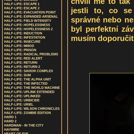
chvíli mě to tak 
HALF-LIFE: ESCAPE 1
jestli to, co se
HALF-LIFE: ESCAPE 2
HALF-LIFE: EVACUATION POINT
HALF-LIFE: EXPANDED ARSENAL
správné nebo ne.
HALF-LIFE: FIELD INTENSITY
HALF-LIFE: HOPELESSNESS
byl perfektní zá
HALF-LIFE: HOPELESSNESS 2
HALF-LIFE: INDUCTION
musím doporučit 
HALF-LIFE: INFESTATION
HALF-LIFE: INSECURE
HALF-LIFE: MMOD
HALF-LIFE: PRISON
HALF-LIFE: RADICAL PROBLEMS
HALF-LIFE: RED ALERT
HALF-LIFE: RETURN
HALF-LIFE: RETURN 2
HALF-LIFE: SAVIOR COMPLEX
HALF-LIFE: SUM
HALF-LIFE: THE ALPHA UNIT
HALF-LIFE: THE INFECTED
HALF-LIFE: THE WORLD MACHINE
HALF-LIFE: UPLINK EXTENDED
HALF-LIFE: UPLINKED
HALF-LIFE: URBICIDE
HALF-LIFE: URIEL
HALF-LIFE: WILSON CHRONICLES
HALF-LIFE: ZOMBIE EDITION
HARD 1
HARD 2
HARDMAN - IN THE CITY
HAYWIRE
HEART OF EVIL