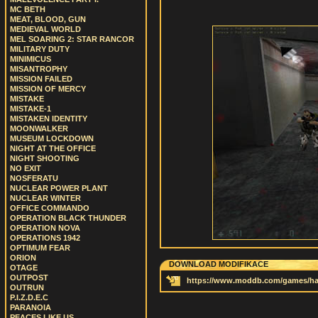
MC BETH
MEAT, BLOOD, GUN
MEDIEVAL WORLD
MEL SOARING 2: STAR RANCOR
MILITARY DUTY
MINIMICUS
MISANTROPHY
MISSION FAILED
MISSION OF MERCY
MISTAKE
MISTAKE-1
MISTAKEN IDENTITY
MOONWALKER
MUSEUM LOCKDOWN
NIGHT AT THE OFFICE
NIGHT SHOOTING
NO EXIT
NOSFERATU
NUCLEAR POWER PLANT
NUCLEAR WINTER
OFFICE COMMANDO
OPERATION BLACK THUNDER
OPERATION NOVA
OPERATIONS 1942
OPTIMUM FEAR
ORION
DOWNLOAD MODIFIKACE
OTAGE
OUTPOST
https://www.moddb.com/games/half-
OUTRUN
P.I.Z.D.E.C
PARANOIA
PEACES LIKE US