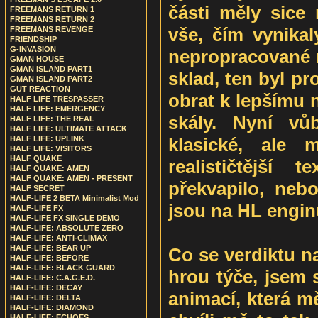
části měly sice 
FREEMANS RETURN 1
FREEMANS RETURN 2
vše, čím vynikal
FREEMANS REVENGE
FRIENDSHIP
G-INVASION
nepropracované m
GMAN HOUSE
GMAN ISLAND PART1
sklad, ten byl p
GMAN ISLAND PART2
GUT REACTION
obrat k lepšímu n
HALF LIFE TRESPASSER
HALF LIFE: EMERGENCY
skály. Nyní vů
HALF LIFE: THE REAL
HALF LIFE: ULTIMATE ATTACK
klasické, ale 
HALF LIFE: UPLINK
HALF LIFE: VISITORS
HALF QUAKE
realističtější
HALF QUAKE: AMEN
HALF QUAKE: AMEN - PRESENT
překvapilo, neb
HALF SECRET
HALF-LIFE 2 BETA Minimalist Mod
jsou na HL engin
HALF-LIFE FX
HALF-LIFE FX SINGLE DEMO
HALF-LIFE: ABSOLUTE ZERO
HALF-LIFE: ANTI-CLIMAX
HALF-LIFE: BEAR UP
Co se verdiktu n
HALF-LIFE: BEFORE
HALF-LIFE: BLACK GUARD
hrou týče, jsem 
HALF-LIFE: C.A.G.E.D.
HALF-LIFE: DECAY
animací, která m
HALF-LIFE: DELTA
HALF-LIFE: DIAMOND
HALF-LIFE: ECHOES