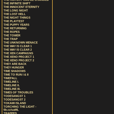
THE INFINITE SHIFT
THE INNOCENT ETERNITY
THE LONG NIGHT
THE LOST HELL
THE NIGHT THINGS
THE PLAYTEST
THE PUPPY YEARS
THE RETURNING
THE ROPES
THE TOWER
THE TRAP
THE UNKNOWN MENACE
THE WAY IS CLEAR 1
THE WAY IS CLEAR 2
THE XEN CAMPAIGNS
THE XENO PROJECT 1
THE XENO PROJECT 2
THEY ARE BACK
THEY HUNGER
TIME SHADOWS
TIME TO RUN I & II
TIMEFALL
TIMELINE I.
TIMELINE II.
TIMELINE III.
TIMES OF TROUBLES
TODESANGST 1
TODESANGST 2
TOKAMI ISLAND
TORCHING THE LIGHT -
6b.cz/uaML
TRAPPED