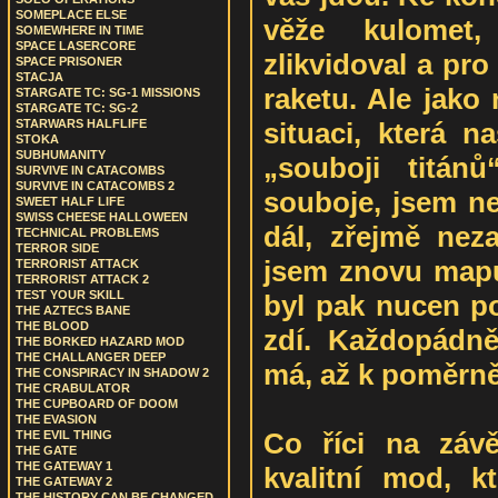
SOMEPLACE ELSE
věže kulomet
SOMEWHERE IN TIME
SPACE LASERCORE
zlikvidoval a pro 
SPACE PRISONER
STACJA
raketu. Ale jako
STARGATE TC: SG-1 MISSIONS
STARGATE TC: SG-2
situaci, která 
STARWARS HALFLIFE
STOKA
SUBHUMANITY
„souboji titán
SURVIVE IN CATACOMBS
SURVIVE IN CATACOMBS 2
souboje, jsem ne
SWEET HALF LIFE
SWISS CHEESE HALLOWEEN
dál, zřejmě neza
TECHNICAL PROBLEMS
TERROR SIDE
jsem znovu mapu
TERRORIST ATTACK
TERRORIST ATTACK 2
TEST YOUR SKILL
byl pak nucen po
THE AZTECS BANE
THE BLOOD
zdí. Každopádně
THE BORKED HAZARD MOD
THE CHALLANGER DEEP
má, až k poměrně
THE CONSPIRACY IN SHADOW 2
THE CRABULATOR
THE CUPBOARD OF DOOM
THE EVASION
Co říci na závě
THE EVIL THING
THE GATE
THE GATEWAY 1
kvalitní mod, kt
THE GATEWAY 2
THE HISTORY CAN BE CHANGED