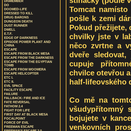
stíhačky (podle 
DISMEMBER
DO
Tomcat namísto o
DOOMED-LIFE
DRESSED TO KILL
pošle k zemi dár
DRUG BARONS
DUNGEON DEATH
Pokud přežijete, 
DUST RUNNER
DWELL
E.T.F.
chvilky jste v l
EDGE OF DARKNESS
EPISODE POWER PLANT AND
něco zvrtne a v
CHINA
ESCAPE
dveře sledovat, 
ESCAPE FROM BLACK MESA
ESCAPE FROM THE DARKNESS
cupuje přítom
ESCAPE FROM THE EGYPTIAN
TOMB
ESCAPE FROM WOOMERA
chvilce otevřou a
ESCAPE HELICOPTER
ETC I.
half-lifeovského
ETC II.
EVIL SPACE
FACILITY ESCAPE
FAILURE
Co mě na tomto
FALLBACK: FIRE AND ICE
FATE REVERSAL
FATHOM 2.4
všudypřítomný s
FIGHT FOR LIFE
FIRST DAY AT BLACK MESA
bojujete v kance
FOCALPOINT
FORCE OF EVIL
venkovních pros
FREEMAN ESCAPE
FREEMAN'S ESCAPE 2.0