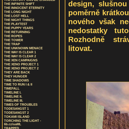
design, slušnou
THE INFINITE SHIFT
THE INNOCENT ETERNITY
poměrně krátkou 
THE LONG NIGHT
THE LOST HELL
nového však neč
THE NIGHT THINGS
THE PLAYTEST
nedostatky tuto
THE PUPPY YEARS
THE RETURNING
THE ROPES
Rozhodně strá
THE TOWER
THE TRAP
litovat.
THE UNKNOWN MENACE
THE WAY IS CLEAR 1
THE WAY IS CLEAR 2
THE XEN CAMPAIGNS
THE XENO PROJECT 1
THE XENO PROJECT 2
THEY ARE BACK
THEY HUNGER
TIME SHADOWS
TIME TO RUN I & II
TIMEFALL
TIMELINE I.
TIMELINE II.
TIMELINE III.
TIMES OF TROUBLES
TODESANGST 1
TODESANGST 2
TOKAMI ISLAND
TORCHING THE LIGHT -
6b.cz/uaML
TRAPPED