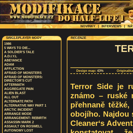
NOVINKY
|
INTERVIEWS
|
NÁ
SINGLEPLAYER MODY
RECENZE
1986
TE
5 WAYS TO DIE...
A SOLDIER'S TALE
A.D.I.Y.L
ABEYANCE
ADAM
AFFLICTION
Design map:
43%
Originalit
AFRAID OF MONSTERS
AFRAID OF MONSTERS:
DIRECTOR'S CUT
Terror Side je r
AFTERMATH
AGGREGATE PAIN
známo – ruské m
ALIEN BLAST
ALL OUT
ALTERNATE PATH
přehnaně těžké,
ALTERNATIVE WAY PART 1
ARCTIC INCIDENT
obojího. Najdou s
ARRANGE MODE
ARRANGEMENT: REBIRTH
Cleaner‘s Adven
ASSASSIN MARK 2
ASSAULT ON ROSWELL
konstatovat, 
AUTONOMY LOST