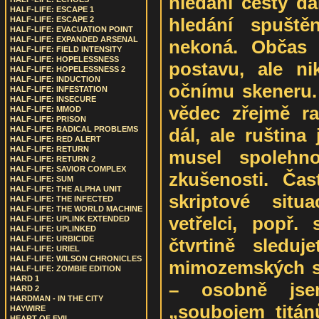
hledání cesty dá
HALF-LIFE: ESCAPE 1
hledání spuště
HALF-LIFE: ESCAPE 2
HALF-LIFE: EVACUATION POINT
HALF-LIFE: EXPANDED ARSENAL
nekoná. Občas 
HALF-LIFE: FIELD INTENSITY
HALF-LIFE: HOPELESSNESS
postavu, ale ni
HALF-LIFE: HOPELESSNESS 2
HALF-LIFE: INDUCTION
očnímu skeneru.
HALF-LIFE: INFESTATION
HALF-LIFE: INSECURE
vědec zřejmě r
HALF-LIFE: MMOD
HALF-LIFE: PRISON
dál, ale ruština
HALF-LIFE: RADICAL PROBLEMS
HALF-LIFE: RED ALERT
HALF-LIFE: RETURN
musel spolehn
HALF-LIFE: RETURN 2
HALF-LIFE: SAVIOR COMPLEX
zkušenosti. Ča
HALF-LIFE: SUM
HALF-LIFE: THE ALPHA UNIT
skriptové situ
HALF-LIFE: THE INFECTED
HALF-LIFE: THE WORLD MACHINE
vetřelci, popř.
HALF-LIFE: UPLINK EXTENDED
HALF-LIFE: UPLINKED
HALF-LIFE: URBICIDE
čtvrtině sledu
HALF-LIFE: URIEL
HALF-LIFE: WILSON CHRONICLES
mimozemských sil
HALF-LIFE: ZOMBIE EDITION
HARD 1
– osobně jse
HARD 2
HARDMAN - IN THE CITY
„soubojem titán
HAYWIRE
HEART OF EVIL