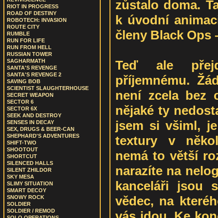
zůstalo doma. Ta
RIOT IN PROGRESS
ROAD OF DESTINY
k úvodní animaci
ROBOTECH: INVASION
ROUTE CITY
členy Black Ops 
RUMBLE
RUN FOR LIFE
RUN FROM HELL
RUSSIAN TOWER
Teď ale pře
SAGHARMATH
SANTA'S REVENGE
SANTA'S REVENGE 2
příjemnému. Žá
SAVING BOB
SCIENTIST SLAUGHTERHOUSE
není zcela bez c
SECRET WEAPON
SECTOR 6
nějaké ty nedost
SECTOR 6X
SEEK AND DESTROY
jsem si všiml, j
SENSES IN DECAY
SEX, DRUGS & BEER-CAN
SHEPHARD'S ADVENTURES
textury v něko
SHIFT-TWO
SHOOTOUT
nemá to větší ro
SHORTCUT
SILENCED HALLS
narazíte na nelog
SILENT ZHILDOR
SKY MESA
kanceláři jsou 
SLIMY SITUATION
SMART DECOY
vědec, na kteréh
SNOWY ROCK
SOLDIER
SOLDIER / REMOD
vás jdou. Ke konc
SOLO OPERATIONS