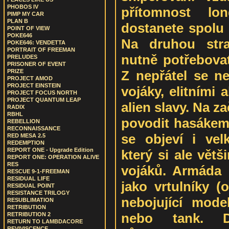
PHOBOS IV
přítomnost lo
PIMP MY CAR
PLAN B
dostanete spolu
POINT OF VIEW
POKE646
Na druhou str
POKE646: VENDETTA
PORTRAIT OF FREEMAN
nutně potřebovat
PRELUDES
PRISONER OF EVENT
Z nepřátel se ne
PRIZE
PROJECT AMOD
PROJECT EINSTEIN
vojáky, elitními 
PROJECT FOCUS NORTH
PROJECT QUANTUM LEAP
alien slavy. Na 
RADIX
RBHL
povodit hasákem 
REBELLION
RECONNAISSANCE
se objeví i vel
RED MESA 2.5
REDEMPTION
REPORT ONE - Upgrade Edition
který si ale vět
REPORT ONE: OPERATION ALIVE
RES
vojáků. Armáda 
RESCUE 9-1-FREEMAN
RESIDUAL LIFE
jako vrtulníky (
RESIDUAL POINT
RESISTANCE TRILOGY
nebojující model
RESUBLIMATION
RETRIBUTION
nebo tank. Děl
RETRIBUTION 2
RETURN TO LAMBDACORE
REVIVISCENCE