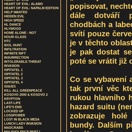
popisovat, necht
HEART OF EVIL: ALAMO
HEART OF EVIL: NAPALM EDITION
HELP WANTED
dále dotváří 
HIDDEN EVIL
HIGH SPEED
chodbách a labec
HL DANCE
HLYWOOD
svítí pouze červ
HOME ALONE - NOT
HOUR-GLASS
je v těchto obla
HTC
IDOL HUNT
je pak dostat se
INFILTRATION
INFINITE RIFT
INSURRECTION
poté se vrátit ji
INTOLERABLE THREAT
INVASION
ISPITATEL 1
ISPITATEL 2
Co se vybavení a
ISPITATEL 3
ISPITATEL 4
tak první věc kt
ISSUES
KILL ALL GREENPEACE
KOSOVO 2000 & KOSOVO 2
rukou hlavního h
KRYPTON
LAST-LIFE
hazard suitu (ne
LIFE’S END
LOCKED UP
zobrazuje holé
LOSSPOWER
LOST IN BLACK MESA
bundy. Dalším p
LUNCH LADY INVASION
MADCRABS
MALEVOLENCE PART I.