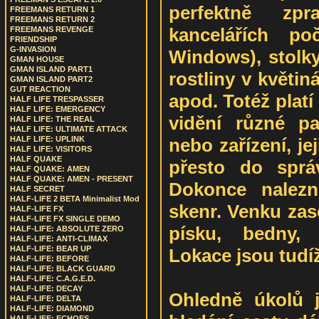
perfektně zpr
FREEMANS RETURN 1
FREEMANS RETURN 2
kancelářích po
FREEMANS REVENGE
FRIENDSHIP
G-INVASION
Windows), stolky
GMAN HOUSE
GMAN ISLAND PART1
rostliny v květiná
GMAN ISLAND PART2
GUT REACTION
apod. Totéž platí
HALF LIFE TRESPASSER
HALF LIFE: EMERGENCY
vidění různé pa
HALF LIFE: THE REAL
HALF LIFE: ULTIMATE ATTACK
nebo zařízení, je
HALF LIFE: UPLINK
HALF LIFE: VISITORS
HALF QUAKE
přesto do správ
HALF QUAKE: AMEN
HALF QUAKE: AMEN - PRESENT
Dokonce nalezn
HALF SECRET
HALF-LIFE 2 BETA Minimalist Mod
skenr. Venku zas
HALF-LIFE FX
HALF-LIFE FX SINGLE DEMO
písku, bedny, 
HALF-LIFE: ABSOLUTE ZERO
HALF-LIFE: ANTI-CLIMAX
HALF-LIFE: BEAR UP
Lokace jsou tudíž
HALF-LIFE: BEFORE
HALF-LIFE: BLACK GUARD
HALF-LIFE: C.A.G.E.D.
HALF-LIFE: DECAY
Ohledně úkolů j
HALF-LIFE: DELTA
HALF-LIFE: DIAMOND
HALF-LIFE: ECHOES