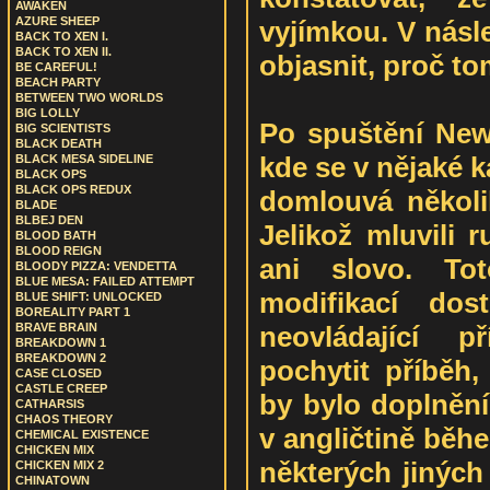
AWAKEN
AZURE SHEEP
vyjímkou. V násl
BACK TO XEN I.
BACK TO XEN II.
objasnit, proč to
BE CAREFUL!
BEACH PARTY
BETWEEN TWO WORLDS
BIG LOLLY
Po spuštění New
BIG SCIENTISTS
BLACK DEATH
kde se v nějaké 
BLACK MESA SIDELINE
BLACK OPS
BLACK OPS REDUX
domlouvá několi
BLADE
BLBEJ DEN
Jelikož mluvili 
BLOOD BATH
BLOOD REIGN
ani slovo. To
BLOODY PIZZA: VENDETTA
BLUE MESA: FAILED ATTEMPT
modifikací dos
BLUE SHIFT: UNLOCKED
BOREALITY PART 1
neovládající p
BRAVE BRAIN
BREAKDOWN 1
BREAKDOWN 2
pochytit příběh,
CASE CLOSED
CASTLE CREEP
by bylo doplněn
CATHARSIS
CHAOS THEORY
v angličtině běh
CHEMICAL EXISTENCE
CHICKEN MIX
některých jinýc
CHICKEN MIX 2
CHINATOWN