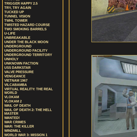
TRIGGER HAPPY 2.5
TRY, TRY AGAIN
TUCKED UP
TUNNEL VISION
TWHL TOWER
TWISTED HAZARD COURSE
TWO SMOKING BARRELS
U-LIFE
UNBREAKABLE
UNDER THE BLACK MOON
UNDERGROUND
UNDERGROUND FACILITY
UNDERGROUND TERRITORY
UNHOLY
UNKNOWN FACTION
USS DARKSTAR
VALVE PRESSURE
VENGEANCE
VIETNAM 1967
VILCABAMBA
VIRTUAL REALITY: THE REAL
WORLD
VLOKAM
VLOKAM 2
WAIL OF DEATH
WAIL OF DEATH 2: THE HELL
MASTER
WANTED!
WAR CRIMES
WAR: THE KILLER
WINDMILL
WORLD WAR 3: MISSION 1