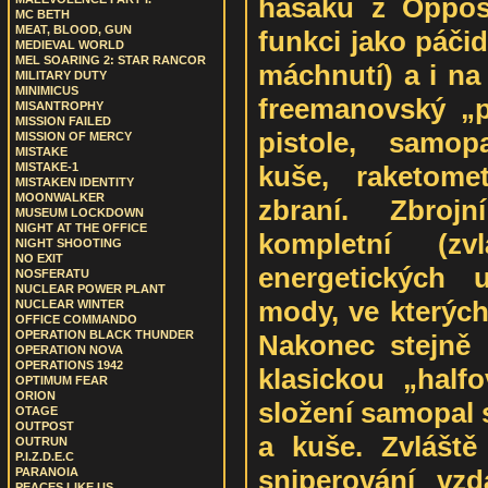
hasáku z Oppos
MC BETH
MEAT, BLOOD, GUN
funkci jako páči
MEDIEVAL WORLD
MEL SOARING 2: STAR RANCOR
máchnutí) a i na
MILITARY DUTY
MINIMICUS
freemanovský „pa
MISANTROPHY
MISSION FAILED
pistole, samop
MISSION OF MERCY
MISTAKE
kuše, raketome
MISTAKE-1
MISTAKEN IDENTITY
MOONWALKER
zbraní. Zbroj
MUSEUM LOCKDOWN
NIGHT AT THE OFFICE
kompletní (zv
NIGHT SHOOTING
NO EXIT
energetických 
NOSFERATU
NUCLEAR POWER PLANT
mody, ve kterých
NUCLEAR WINTER
OFFICE COMMANDO
OPERATION BLACK THUNDER
Nakonec stejně z
OPERATION NOVA
OPERATIONS 1942
klasickou „half
OPTIMUM FEAR
ORION
složení samopal
OTAGE
OUTPOST
a kuše. Zvláště
OUTRUN
P.I.Z.D.E.C
sniperování vzd
PARANOIA
PEACES LIKE US