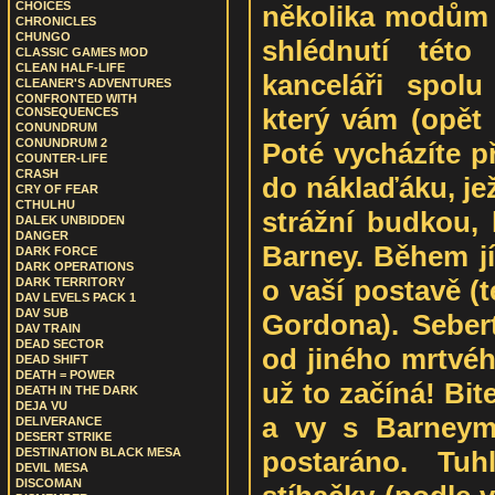
CHOICES
několika modům 
CHRONICLES
CHUNGO
shlédnutí této
CLASSIC GAMES MOD
CLEAN HALF-LIFE
kanceláři spol
CLEANER'S ADVENTURES
CONFRONTED WITH
který vám (opět 
CONSEQUENCES
CONUNDRUM
CONUNDRUM 2
Poté vycházíte p
COUNTER-LIFE
CRASH
do náklaďáku, je
CRY OF FEAR
CTHULHU
strážní budkou, 
DALEK UNBIDDEN
DANGER
Barney. Během jí
DARK FORCE
DARK OPERATIONS
o vaší postavě (
DARK TERRITORY
DAV LEVELS PACK 1
DAV SUB
Gordona). Sebert
DAV TRAIN
DEAD SECTOR
od jiného mrtvéh
DEAD SHIFT
DEATH = POWER
už to začíná! Bit
DEATH IN THE DARK
DEJA VU
a vy s Barneym
DELIVERANCE
DESERT STRIKE
postaráno. Tuh
DESTINATION BLACK MESA
DEVIL MESA
DISCOMAN