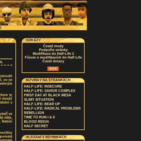
CE
ODKAZY
České mody
Podpořte stránky
Modifikace do Half-Life 2
Fórum o modifikacích do Half-Life
Časté dotazy
7%
odvodit
é, co se
NOVINKY NA STRÁNKÁCH
jediným
HALF-LIFE: INSECURE
HALF-LIFE: SAVIOR COMPLEX
where in
FIRST DAY AT BLACK MESA
ý tímtéž
SLIMY SITUATION
ibilní s
HALF-LIFE: BEAR UP
HALF-LIFE: RADICAL PROBLEMS
REBELLION
odaří se
TIME TO RUN I & II
ji dále.
. Nabízí
BLOOD REIGN
HALF SECRET
mosféru
 pomalé
HLEDÁNÍ V NOVINKÁCH
etrické