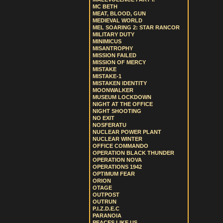
MC BETH
MEAT, BLOOD, GUN
MEDIEVAL WORLD
MEL SOARING 2: STAR RANCOR
MILITARY DUTY
MINIMICUS
MISANTROPHY
MISSION FAILED
MISSION OF MERCY
MISTAKE
MISTAKE-1
MISTAKEN IDENTITY
MOONWALKER
MUSEUM LOCKDOWN
NIGHT AT THE OFFICE
NIGHT SHOOTING
NO EXIT
NOSFERATU
NUCLEAR POWER PLANT
NUCLEAR WINTER
OFFICE COMMANDO
OPERATION BLACK THUNDER
OPERATION NOVA
OPERATIONS 1942
OPTIMUM FEAR
ORION
OTAGE
OUTPOST
OUTRUN
P.I.Z.D.E.C
PARANOIA
PEACES LIKE US