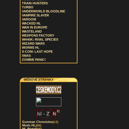
TRAIN HUNTERS
TURBO
UNDERWORLD BLOODLINE
VAMPIRE SLAYER
VAROOM
WACKED HL
WAR IN EUROPE
WASTELAND
WEAPONS FACTORY
WH40K: RIVAL SPECIES
WIZARD WARS
WORMS HL
X-COM: LAST HOPE
XMAS
ZOMBIE PANIC!
WEBOVÉ STRÁNKY
Gunman Chronicles
[CZ]
Mods HL
[EN]
HL Portal