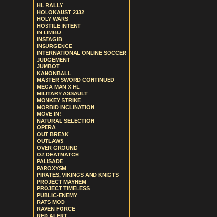
HL RALLY
HOLOKAUST 2332
HOLY WARS
HOSTILE INTENT
IN LIMBO
INSTAGIB
INSURGENCE
INTERNATIONAL ONLINE SOCCER
JUDGEMENT
JUMBOT
KANONBALL
MASTER SWORD CONTINUED
MEGA MAN X HL
MILITARY ASSAULT
MONKEY STRIKE
MORBID INCLINATION
MOVE IN!
NATURAL SELECTION
OPERA
OUT BREAK
OUTLAWS
OVER GROUND
OZ DEATMATCH
PALISADE
PAROXYSM
PIRATES, VIKINGS AND KNIGTS
PROJECT MAYHEM
PROJECT TIMELESS
PUBLIC-ENEMY
RATS MOD
RAVEN FORCE
RED ALERT