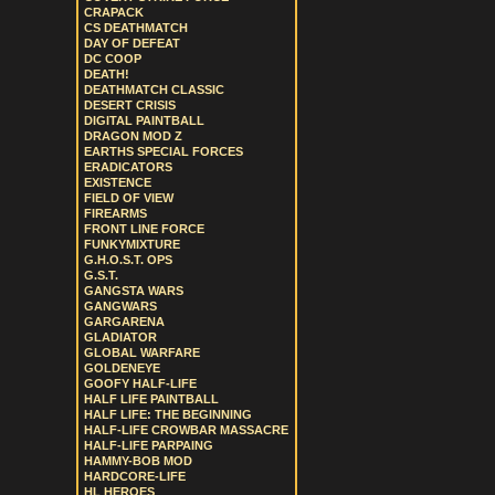
CRAPACK
CS DEATHMATCH
DAY OF DEFEAT
DC COOP
DEATH!
DEATHMATCH CLASSIC
DESERT CRISIS
DIGITAL PAINTBALL
DRAGON MOD Z
EARTHS SPECIAL FORCES
ERADICATORS
EXISTENCE
FIELD OF VIEW
FIREARMS
FRONT LINE FORCE
FUNKYMIXTURE
G.H.O.S.T. OPS
G.S.T.
GANGSTA WARS
GANGWARS
GARGARENA
GLADIATOR
GLOBAL WARFARE
GOLDENEYE
GOOFY HALF-LIFE
HALF LIFE PAINTBALL
HALF LIFE: THE BEGINNING
HALF-LIFE CROWBAR MASSACRE
HALF-LIFE PARPAING
HAMMY-BOB MOD
HARDCORE-LIFE
HL HEROES