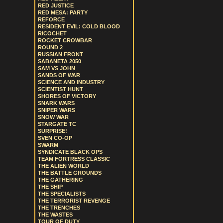
RED JUSTICE
RED MESA: PARTY
REFORCE
RESIDENT EVIL: COLD BLOOD
RICOCHET
ROCKET CROWBAR
ROUND 2
RUSSIAN FRONT
SABANETA 2050
SAM VS JOHN
SANDS OF WAR
SCIENCE AND INDUSTRY
SCIENTIST HUNT
SHORES OF VICTORY
SNARK WARS
SNIPER WARS
SNOW WAR
STARGATE TC
SURPRISE!
SVEN CO-OP
SWARM
SYNDICATE BLACK OPS
TEAM FORTRESS CLASSIC
THE ALIEN WORLD
THE BATTLE GROUNDS
THE GATHERING
THE SHIP
THE SPECIALISTS
THE TERRORIST REVENGE
THE TRENCHES
THE WASTES
TOUR OF DUTY