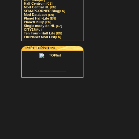
[DE]
Half Centrum
[CZ]
Mod Central HL
[EN]
SPMAPCORNER Blog
[EN]
Mod Database
[EN]
Planet Half-Life
[EN]
PlanetPhillip
[EN]
Single mody do HL
[CZ]
CITY17
[RU]
Ten Four - Half Life
[EN]
FilePlanet Mod List
[EN]
POČET PŘÍSTUPŮ