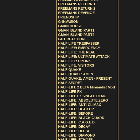
FREEMANS RETURN 1
FREEMANS RETURN 2
FREEMANS REVENGE
FRIENDSHIP
G-INVASION
GMAN HOUSE
GMAN ISLAND PART1
GMAN ISLAND PART2
GUT REACTION
HALF LIFE TRESPASSER
HALF LIFE: EMERGENCY
HALF LIFE: THE REAL
HALF LIFE: ULTIMATE ATTACK
HALF LIFE: UPLINK
HALF LIFE: VISITORS
HALF QUAKE
HALF QUAKE: AMEN
HALF QUAKE: AMEN - PRESENT
HALF SECRET
HALF-LIFE 2 BETA Minimalist Mod
HALF-LIFE FX
HALF-LIFE FX SINGLE DEMO
HALF-LIFE: ABSOLUTE ZERO
HALF-LIFE: ANTI-CLIMAX
HALF-LIFE: BEAR UP
HALF-LIFE: BEFORE
HALF-LIFE: BLACK GUARD
HALF-LIFE: C.A.G.E.D.
HALF-LIFE: DECAY
HALF-LIFE: DELTA
HALF-LIFE: DIAMOND
HALF-LIFE: ECHOES