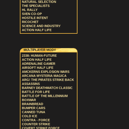
NATURAL SELECTION
THE SPECIALISTS
HL RALLY
SVEN CO-OP
HOSTILE INTENT
RICOCHET
SCIENCE AND INDUSTRY
ACTION HALF LIFE
MULTIPLAYER MODY
2338: HUMAN-FUTURE
ACTION HALF LIFE
ADRENALINE GAMER
AIRSOFT HALF LIFE
AMCKERNS EXPLOSION WARS
ARCANA MYSTERIA MAGICA
ARG! THE PIRATES STRIKE BACK
ASSASSINS
BARNEY DEATHMATCH CLASSIC
BATTLE FOR LIFE
BATTLE OF THE MILLENNIUM
BOXWAR
BRAINBREAD
BUMPER CARS
CANNED TUNA
COLD ICE
CONTRA - FORCE
COUNTER STRIKE
COVERT STRIKE FORCE