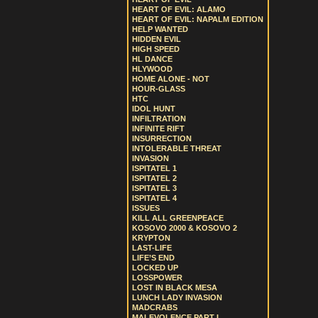
HEART OF EVIL: ALAMO
HEART OF EVIL: NAPALM EDITION
HELP WANTED
HIDDEN EVIL
HIGH SPEED
HL DANCE
HLYWOOD
HOME ALONE - NOT
HOUR-GLASS
HTC
IDOL HUNT
INFILTRATION
INFINITE RIFT
INSURRECTION
INTOLERABLE THREAT
INVASION
ISPITATEL 1
ISPITATEL 2
ISPITATEL 3
ISPITATEL 4
ISSUES
KILL ALL GREENPEACE
KOSOVO 2000 & KOSOVO 2
KRYPTON
LAST-LIFE
LIFE’S END
LOCKED UP
LOSSPOWER
LOST IN BLACK MESA
LUNCH LADY INVASION
MADCRABS
MALEVOLENCE PART I.