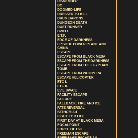
DISMEMBER
DO
DOOMED-LIFE
DRESSED TO KILL
DRUG BARONS
DUNGEON DEATH
DUST RUNNER
DWELL
E.T.F.
EDGE OF DARKNESS
EPISODE POWER PLANT AND
CHINA
ESCAPE
ESCAPE FROM BLACK MESA
ESCAPE FROM THE DARKNESS
ESCAPE FROM THE EGYPTIAN
TOMB
ESCAPE FROM WOOMERA
ESCAPE HELICOPTER
ETC I.
ETC II.
EVIL SPACE
FACILITY ESCAPE
FAILURE
FALLBACK: FIRE AND ICE
FATE REVERSAL
FATHOM 2.4
FIGHT FOR LIFE
FIRST DAY AT BLACK MESA
FOCALPOINT
FORCE OF EVIL
FREEMAN ESCAPE
FREEMAN'S ESCAPE 2.0