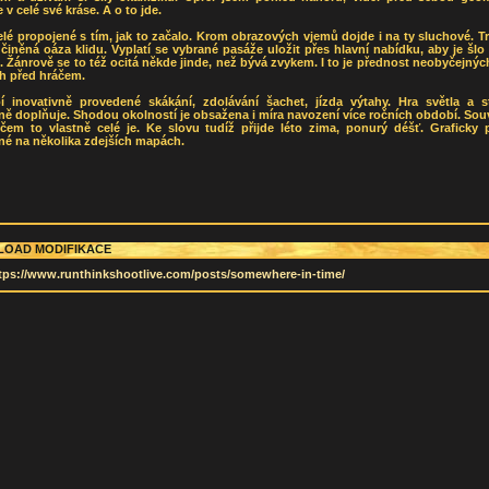
 v celé své kráse. A o to jde.
elé propojené s tím, jak to začalo. Krom obrazových vjemů dojde i na ty sluchové. Tr
činěná oáza klidu. Vyplatí se vybrané pasáže uložit přes hlavní nabídku, aby je šlo 
. Žánrově se to též ocitá někde jinde, než bývá zvykem. I to je přednost neobyčejnýc
ch před hráčem.
í inovativně provedené skákání, zdolávání šachet, jízda výtahy. Hra světla a s
ě doplňuje. Shodou okolností je obsažena i míra navození více ročních období. Souv
 čem to vlastně celé je. Ke slovu tudíž přijde léto zima, ponurý déšť. Graficky p
né na několika zdejších mapách.
OAD MODIFIKACE
tps://www.runthinkshootlive.com/posts/somewhere-in-time/