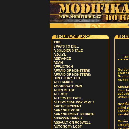
N
SINGLEPLAYER MODY
RECEN
1986
5 WAYS TO DIE...
A SOLDIER'S TALE
A.D.I.Y.L
De
ABEYANCE
ADAM
AFFLICTION
Gordon
AFRAID OF MONSTERS
pouze z
AFRAID OF MONSTERS:
Gordon
DIRECTOR'S CUT
rozhodn
AFTERMATH
AGGREGATE PAIN
Abstrak
Time hr
ALIEN BLAST
způsobe
ALL OUT
WON HL
ALTERNATE PATH
ALTERNATIVE WAY PART 1
Nejdřív
ARCTIC INCIDENT
mi jej 
ARRANGE MODE
Loading
variabi
ARRANGEMENT: REBIRTH
ASSASSIN MARK 2
Musím 
ASSAULT ON ROSWELL
umocňu
AUTONOMY LOST
rozjím