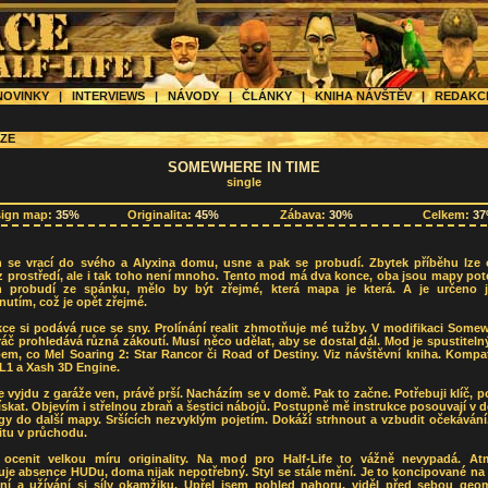
OVINKY
|
INTERVIEWS
|
NÁVODY
|
ČLÁNKY
|
KNIHA NÁVŠTĚV
|
REDAK
ZE
SOMEWHERE IN TIME
single
sign map:
35%
Originalita:
45%
Zábava:
30%
Celkem:
3
 se vrací do svého a Alyxina domu, usne a pak se probudí. Zbytek příběhu lze 
 prostředí, ale i tak toho není mnoho. Tento mod má dva konce, oba jsou mapy pot
 probudí ze spánku, mělo by být zřejmé, která mapa je která. A je určeno 
utím, což je opět zřejmé.
ce si podává ruce se sny. Prolínání realit zhmotňuje mé tužby. V modifikaci Some
áč prohledává různá zákoutí. Musí něco udělat, aby se dostal dál. Mod je spustiteln
m, co Mel Soaring 2: Star Rancor či Road of Destiny. Viz návštěvní kniha. Kompat
1 a Xash 3D Engine.
e vyjdu z garáže ven, právě prší. Nacházím se v domě. Pak to začne. Potřebuji klíč, p
získat. Objevím i střelnou zbraň a šestici nábojů. Postupně mě instrukce posouvají v dě
y do další mapy. Sršících nezvyklým pojetím. Dokáží strhnout a vzbudit očekávání
litu v průchodu.
ocenit velkou míru originality. Na mod pro Half-Life to vážně nevypadá. At
je absence HUDu, doma nijak nepotřebný. Styl se stále mění. Je to koncipované na
ání a užívání si síly okamžiku. Upřel jsem pohled nahoru, viděl před sebou geom