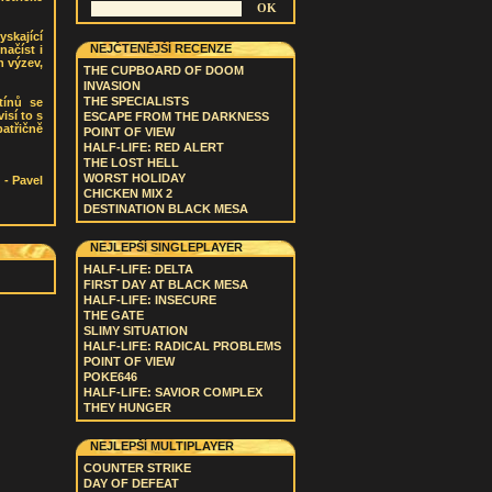
yskající
NEJČTENĚJŠÍ RECENZE
načíst i
h výzev,
THE CUPBOARD OF DOOM
INVASION
THE SPECIALISTS
tínů se
isí to s
ESCAPE FROM THE DARKNESS
atřičně
POINT OF VIEW
HALF-LIFE: RED ALERT
THE LOST HELL
WORST HOLIDAY
- Pavel
CHICKEN MIX 2
DESTINATION BLACK MESA
NEJLEPŠÍ SINGLEPLAYER
HALF-LIFE: DELTA
FIRST DAY AT BLACK MESA
HALF-LIFE: INSECURE
THE GATE
SLIMY SITUATION
HALF-LIFE: RADICAL PROBLEMS
POINT OF VIEW
POKE646
HALF-LIFE: SAVIOR COMPLEX
THEY HUNGER
NEJLEPŠÍ MULTIPLAYER
COUNTER STRIKE
DAY OF DEFEAT