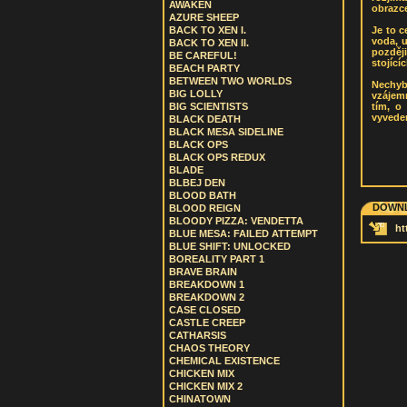
AWAKEN
obrazce
AZURE SHEEP
Je to c
BACK TO XEN I.
voda, u
BACK TO XEN II.
později
BE CAREFUL!
stojící
BEACH PARTY
BETWEEN TWO WORLDS
Nechyb
BIG LOLLY
vzájemn
tím, o
BIG SCIENTISTS
vyvede
BLACK DEATH
BLACK MESA SIDELINE
BLACK OPS
BLACK OPS REDUX
BLADE
BLBEJ DEN
BLOOD BATH
DOWNL
BLOOD REIGN
BLOODY PIZZA: VENDETTA
ht
BLUE MESA: FAILED ATTEMPT
BLUE SHIFT: UNLOCKED
BOREALITY PART 1
BRAVE BRAIN
BREAKDOWN 1
BREAKDOWN 2
CASE CLOSED
CASTLE CREEP
CATHARSIS
CHAOS THEORY
CHEMICAL EXISTENCE
CHICKEN MIX
CHICKEN MIX 2
CHINATOWN