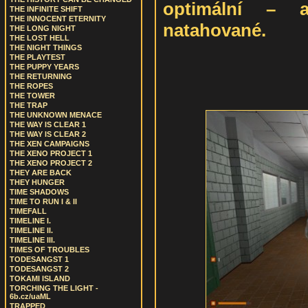
optimální – 
THE INFINITE SHIFT
THE INNOCENT ETERNITY
natahované.
THE LONG NIGHT
THE LOST HELL
THE NIGHT THINGS
THE PLAYTEST
THE PUPPY YEARS
THE RETURNING
THE ROPES
THE TOWER
THE TRAP
THE UNKNOWN MENACE
THE WAY IS CLEAR 1
THE WAY IS CLEAR 2
THE XEN CAMPAIGNS
THE XENO PROJECT 1
THE XENO PROJECT 2
THEY ARE BACK
THEY HUNGER
TIME SHADOWS
TIME TO RUN I & II
TIMEFALL
TIMELINE I.
TIMELINE II.
TIMELINE III.
TIMES OF TROUBLES
TODESANGST 1
TODESANGST 2
TOKAMI ISLAND
TORCHING THE LIGHT -
6b.cz/uaML
TRAPPED