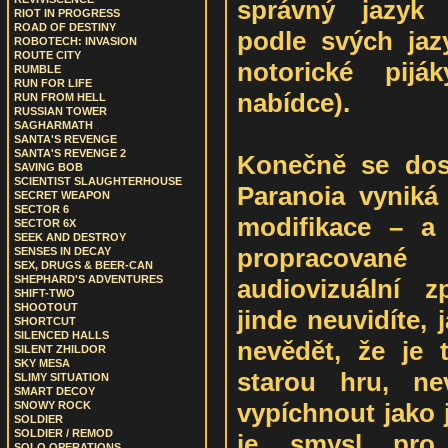
správný jazyk t
RIOT IN PROGRESS
ROAD OF DESTINY
podle svých jaz
ROBOTECH: INVASION
ROUTE CITY
notorické pijá
RUMBLE
RUN FOR LIFE
nabídce).
RUN FROM HELL
RUSSIAN TOWER
SAGHARMATH
SANTA'S REVENGE
SANTA'S REVENGE 2
Konečně se dos
SAVING BOB
SCIENTIST SLAUGHTERHOUSE
Paranoia vyniká 
SECRET WEAPON
SECTOR 6
modifikace – a
SECTOR 6X
SEEK AND DESTROY
propracova
SENSES IN DECAY
SEX, DRUGS & BEER-CAN
SHEPHARD'S ADVENTURES
audiovizuální 
SHIFT-TWO
SHOOTOUT
jinde neuvidíte,
SHORTCUT
SILENCED HALLS
nevědět, že je
SILENT ZHILDOR
SKY MESA
starou hru, n
SLIMY SITUATION
SMART DECOY
vypíchnout jako 
SNOWY ROCK
SOLDIER
SOLDIER / REMOD
je smysl pro
SOLO OPERATIONS