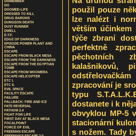
Na druhou stran
DISMEMBER
DO
použil pouze něko
DOOMED-LIFE
DRESSED TO KILL
lze nalézt i no
DRUG BARONS
DUNGEON DEATH
větším účinkem 
DUST RUNNER
DWELL
E.T.F.
týče zbraní do
EDGE OF DARKNESS
EPISODE POWER PLANT AND
perfektně zpra
CHINA
ESCAPE
pěchotních z
ESCAPE FROM BLACK MESA
ESCAPE FROM THE DARKNESS
kalašnikovů, p
ESCAPE FROM THE EGYPTIAN
TOMB
ESCAPE FROM WOOMERA
odstřelovačk
ESCAPE HELICOPTER
ETC I.
zpracování je sr
ETC II.
EVIL SPACE
typu S.T.A.L.K
FACILITY ESCAPE
FAILURE
dostanete i k ně
FALLBACK: FIRE AND ICE
FATE REVERSAL
FATHOM 2.4
obvyklou MP-5 v 
FIGHT FOR LIFE
FIRST DAY AT BLACK MESA
stacionární kulo
FOCALPOINT
FORCE OF EVIL
s nožem. Tady by
FREEMAN ESCAPE
FREEMAN'S ESCAPE 2.0