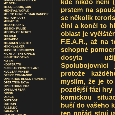
kde nikdo není (
MC BETH
MEAT, BLOOD, GUN
prstem na spoušt
MEDIEVAL WORLD
MEL SOARING 2: STAR RANCOR
se několik teroris
MILITARY DUTY
MINIMICUS
činí a končí to 
MISANTROPHY
MISSION FAILED
oblast je vyčišt
MISSION OF MERCY
MISTAKE
F.E.A.R., až na 
MISTAKE-1
MISTAKEN IDENTITY
MOONWALKER
schopné pomocník
MUSEUM LOCKDOWN
NIGHT AT THE OFFICE
dosyta užij
NIGHT SHOOTING
NO EXIT
Spolubojovníci 
NOSFERATU
NUCLEAR POWER PLANT
protože každé
NUCLEAR WINTER
OFFICE COMMANDO
OPERATION BLACK THUNDER
myslím, že je to
OPERATION NOVA
OPERATIONS 1942
pozdější fázi hry
OPTIMUM FEAR
ORION
komickou situa
OTAGE
OUTPOST
buší do vašeho k
OUTRUN
P.I.Z.D.E.C
ten pořád stojí ja
PARANOIA
PEACES LIKE US