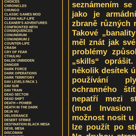
CHOICES
seznámením se 
CHRONICLES
CHUNGO
jako je armádn
CLASSIC GAMES MOD
CLEAN HALF-LIFE
zbraně různých r
CLEANER'S ADVENTURES
CONFRONTED WITH
Takové „banalit
CONSEQUENCES
CONUNDRUM
CONUNDRUM 2
měl znát jak své
COUNTER-LIFE
CRASH
problémy způsob
CRY OF FEAR
CTHULHU
„skills“ opráš
DALEK UNBIDDEN
DANGER
několik desítek
DARK FORCE
DARK OPERATIONS
používání p
DARK TERRITORY
DAV LEVELS PACK 1
DAV SUB
ochranného ští
DAV TRAIN
DEAD SECTOR
nepatří mezi s
DEAD SHIFT
DEATH = POWER
(mod Invasion 
DEATH IN THE DARK
DEJA VU
možnost nosit u 
DELIVERANCE
DESERT STRIKE
lze použít po st
DESTINATION BLACK MESA
DEVIL MESA
DISCOMAN