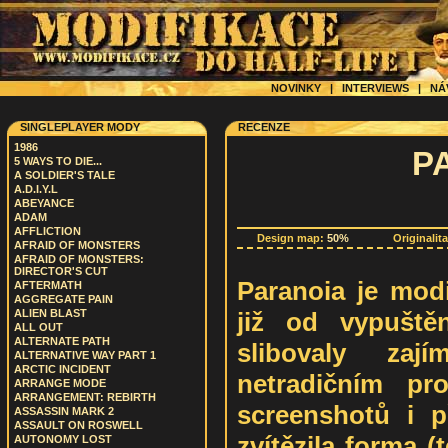
NOVINKY
|
INTERVIEWS
|
NÁ
SINGLEPLAYER MODY
RECENZE
1986
P
5 WAYS TO DIE...
A SOLDIER'S TALE
A.D.I.Y.L
ABEYANCE
ADAM
AFFLICTION
Design map:
50%
Originalit
AFRAID OF MONSTERS
AFRAID OF MONSTERS:
DIRECTOR'S CUT
Paranoia je modi
AFTERMATH
AGGREGATE PAIN
již od vypuště
ALIEN BLAST
ALL OUT
ALTERNATE PATH
slibovaly zaj
ALTERNATIVE WAY PART 1
ARCTIC INCIDENT
netradičním pr
ARRANGE MODE
ARRANGEMENT: REBIRTH
screenshotů i př
ASSASSIN MARK 2
ASSAULT ON ROSWELL
zvítězila forma 
AUTONOMY LOST