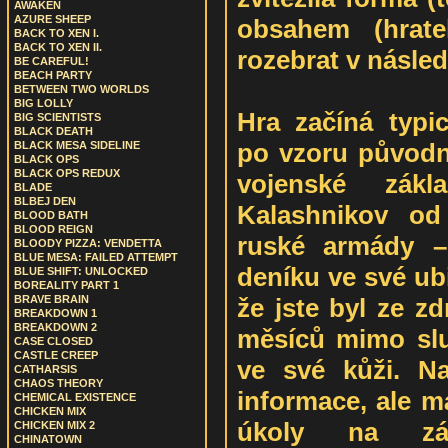
AWAKEN
AZURE SHEEP
obsahem (hrate
BACK TO XEN I.
BACK TO XEN II.
rozebrat v násled
BE CAREFUL!
BEACH PARTY
BETWEEN TWO WORLDS
BIG LOLLY
Hra začíná typ
BIG SCIENTISTS
BLACK DEATH
po vzoru původní
BLACK MESA SIDELINE
BLACK OPS
BLACK OPS REDUX
vojenské zák
BLADE
BLBEJ DEN
Kalashnikov od 
BLOOD BATH
BLOOD REIGN
ruské armády –
BLOODY PIZZA: VENDETTA
BLUE MESA: FAILED ATTEMPT
deníku ve své ub
BLUE SHIFT: UNLOCKED
BOREALITY PART 1
že jste byl ze z
BRAVE BRAIN
BREAKDOWN 1
BREAKDOWN 2
měsíců mimo slu
CASE CLOSED
CASTLE CREEP
ve své kůži. N
CATHARSIS
CHAOS THEORY
informace, ale m
CHEMICAL EXISTENCE
CHICKEN MIX
úkoly na zák
CHICKEN MIX 2
CHINATOWN