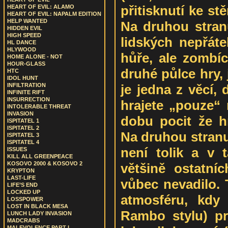
přitisknutí ke stě
HEART OF EVIL: ALAMO
HEART OF EVIL: NAPALM EDITION
HELP WANTED
Na druhou stran
HIDDEN EVIL
HIGH SPEED
lidských nepřátel
HL DANCE
HLYWOOD
hůře, ale zombíc
HOME ALONE - NOT
HOUR-GLASS
druhé půlce hry, 
HTC
IDOL HUNT
je jedna z věcí,
INFILTRATION
INFINITE RIFT
INSURRECTION
hrajete „pouze“
INTOLERABLE THREAT
INVASION
dobu pocit že h
ISPITATEL 1
ISPITATEL 2
Na druhou stranu
ISPITATEL 3
ISPITATEL 4
není tolik a v 
ISSUES
KILL ALL GREENPEACE
KOSOVO 2000 & KOSOVO 2
většině ostatn
KRYPTON
LAST-LIFE
vůbec nevadilo. 
LIFE’S END
LOCKED UP
atmosféru, kdy 
LOSSPOWER
LOST IN BLACK MESA
Rambo stylu) pro
LUNCH LADY INVASION
MADCRABS
MALEVOLENCE PART I.