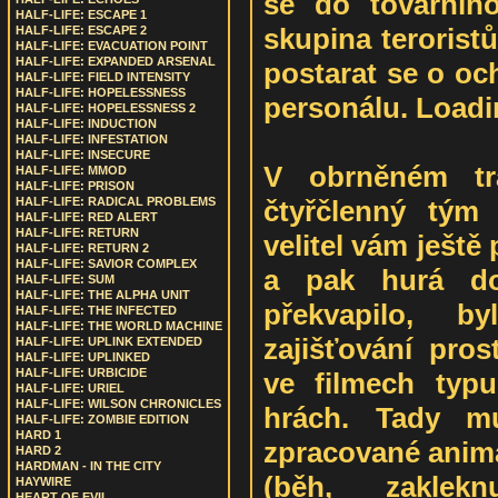
se do továrního
HALF-LIFE: ESCAPE 1
skupina teroristů
HALF-LIFE: ESCAPE 2
HALF-LIFE: EVACUATION POINT
HALF-LIFE: EXPANDED ARSENAL
postarat se o oc
HALF-LIFE: FIELD INTENSITY
HALF-LIFE: HOPELESSNESS
personálu. Load
HALF-LIFE: HOPELESSNESS 2
HALF-LIFE: INDUCTION
HALF-LIFE: INFESTATION
HALF-LIFE: INSECURE
V obrněném tra
HALF-LIFE: MMOD
HALF-LIFE: PRISON
čtyřčlenný tým
HALF-LIFE: RADICAL PROBLEMS
HALF-LIFE: RED ALERT
HALF-LIFE: RETURN
velitel vám ještě
HALF-LIFE: RETURN 2
HALF-LIFE: SAVIOR COMPLEX
a pak hurá d
HALF-LIFE: SUM
HALF-LIFE: THE ALPHA UNIT
překvapilo, b
HALF-LIFE: THE INFECTED
HALF-LIFE: THE WORLD MACHINE
zajišťování pros
HALF-LIFE: UPLINK EXTENDED
HALF-LIFE: UPLINKED
HALF-LIFE: URBICIDE
ve filmech typ
HALF-LIFE: URIEL
HALF-LIFE: WILSON CHRONICLES
hrách. Tady mu
HALF-LIFE: ZOMBIE EDITION
HARD 1
zpracované anim
HARD 2
HARDMAN - IN THE CITY
(běh, zaklekn
HAYWIRE
HEART OF EVIL