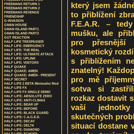
který jsem žádn
FREEMANS RETURN 1
FREEMANS RETURN 2
to přiblížení zb
FREEMANS REVENGE
FRIENDSHIP
G-INVASION
F.E.A.R. – ted
GMAN HOUSE
GMAN ISLAND PART1
mušku, ale přib
GMAN ISLAND PART2
GUT REACTION
pro přesnější
HALF LIFE TRESPASSER
HALF LIFE: EMERGENCY
kosmetický rozdíl
HALF LIFE: THE REAL
HALF LIFE: ULTIMATE ATTACK
s přiblížením n
HALF LIFE: UPLINK
HALF LIFE: VISITORS
HALF QUAKE
znatelný! Každop
HALF QUAKE: AMEN
HALF QUAKE: AMEN - PRESENT
pro mě příjemn
HALF SECRET
HALF-LIFE 2 BETA Minimalist Mod
sotva si zastříl
HALF-LIFE FX
HALF-LIFE FX SINGLE DEMO
rozkaz dostavit se
HALF-LIFE: ABSOLUTE ZERO
HALF-LIFE: ANTI-CLIMAX
HALF-LIFE: BEAR UP
vaší jednotk
HALF-LIFE: BEFORE
HALF-LIFE: BLACK GUARD
skutečných prob
HALF-LIFE: C.A.G.E.D.
HALF-LIFE: DECAY
situací dostane 
HALF-LIFE: DELTA
HALF-LIFE: DIAMOND
HALF-LIFE: ECHOES