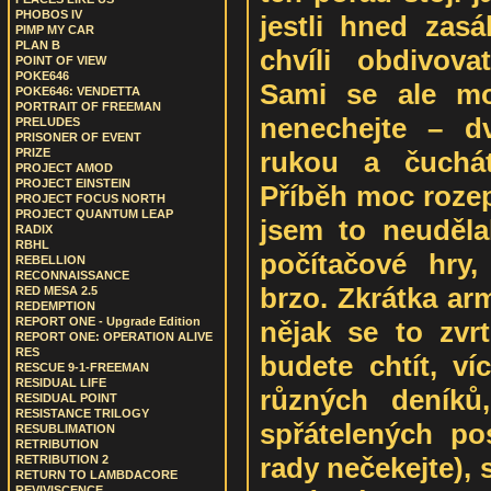
PHOBOS IV
jestli hned zas
PIMP MY CAR
PLAN B
chvíli obdivova
POINT OF VIEW
POKE646
Sami se ale mo
POKE646: VENDETTA
PORTRAIT OF FREEMAN
nenechejte – d
PRELUDES
PRISONER OF EVENT
rukou a čuchá
PRIZE
PROJECT AMOD
PROJECT EINSTEIN
Příběh moc roze
PROJECT FOCUS NORTH
PROJECT QUANTUM LEAP
jsem to neudělal
RADIX
RBHL
počítačové hry
REBELLION
RECONNAISSANCE
brzo. Zkrátka ar
RED MESA 2.5
REDEMPTION
REPORT ONE - Upgrade Edition
nějak se to zvrt
REPORT ONE: OPERATION ALIVE
RES
budete chtít, v
RESCUE 9-1-FREEMAN
RESIDUAL LIFE
různých deníků
RESIDUAL POINT
RESISTANCE TRILOGY
spřátelených p
RESUBLIMATION
RETRIBUTION
rady nečekejte), s
RETRIBUTION 2
RETURN TO LAMBDACORE
REVIVISCENCE