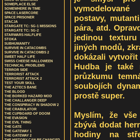
SOMEPLACE ELSE
vymodelované k
SOMEWHERE IN TIME
SPACE LASERCORE
postavy, mutanti
SPACE PRISONER
STACJA
pára, atd. Oprav
STARGATE TC: SG-1 MISSIONS
STARGATE TC: SG-2
jedinou textur
STARWARS HALFLIFE
STOKA
SUBHUMANITY
jiných modů, zk
SURVIVE IN CATACOMBS
SURVIVE IN CATACOMBS 2
dokázali vytvořit
SWEET HALF LIFE
SWISS CHEESE HALLOWEEN
Hudba je také 
TECHNICAL PROBLEMS
TERROR SIDE
průzkumu temná,
TERRORIST ATTACK
TERRORIST ATTACK 2
TEST YOUR SKILL
soubojích dynami
THE AZTECS BANE
THE BLOOD
prostě super.
THE BORKED HAZARD MOD
THE CHALLANGER DEEP
THE CONSPIRACY IN SHADOW 2
THE CRABULATOR
Myslím, že vše
THE CUPBOARD OF DOOM
THE EVASION
zbývá dodat hern
THE EVIL THING
THE GATE
THE GATEWAY 1
hodiny na stře
THE GATEWAY 2
THE HISTORY CAN BE CHANGED