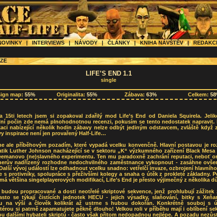
OVINKY
|
INTERVIEWS
|
NÁVODY
|
ČLÁNKY
|
KNIHA NÁVŠTĚV
|
REDAK
ZE
LIFE’S END 1.1
single
sign map:
55%
Originalita:
55%
Zábava:
63%
Celkem:
5
a 15ti letech jsem si zopakoval zdařilý mod Life’s End od Daniela Squirela. Jeli
lní počin zde nemá plnohodnotnou recenzi, pokusím se tento nedostatek napravit. 
kaci nabízející několik hodin zábavy nelze odbýt jediným odstavcem, zvláště když 
y inspirace není jen provařený Half-Life…
e ale příběhovým pozadím, které vypadá vcelku konvenčně. Hlavní postavou je ro
tik Luther Johnson nacházející se v sektoru „K“ výzkumného zařízení Black Mesa 
eemanovo (ne)slavného experimentu. Ten mu paradoxně zachrání reputaci, neboť o
herův nadřízený rozhodne nedochvilného zaměstnance vykopnout - zasáhne ovše
lší vývoj událostí lze odhadnout vcelku snadno: vetřelčí invaze, ozbrojení hlavního
 s protivníky, spolupráce s přeživšími kolegy a snaha o útěk z prokleté základny.
má většina singelplayerových modifikací, Life’s End je přesto výjimečný z několika d
budou propracované a dosti neotřelé skriptové sekvence, jenž prohlubují zážitek 
asto se týkají čistících jednotek HECU - jejich výsadky, slaňování, bitky s Xeňa
u na výši a člověk kolikrát až ustrne s hubou dokořán. Konkrétně souboj s 
térou si patrně zapamatujete pěkně dlouho! Velkou roli v příběhu mají i oblíbení sek
sou dalšími hybateli skriptů - často však přitom nedopadnou nejlépe. A pozadu nezůs