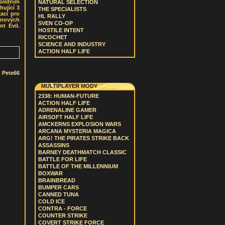
olidním
NATURAL SELECTION
hující 3
THE SPECIALISTS
ací pro
HL RALLY
 nových
SVEN CO-OP
t Evil.
HOSTILE INTENT
RICOCHET
SCIENCE AND INDUSTRY
ACTION HALF LIFE
-
Pete66
MULTIPLAYER MODY
2338: HUMAN-FUTURE
ACTION HALF LIFE
ADRENALINE GAMER
AIRSOFT HALF LIFE
AMCKERNS EXPLOSION WARS
ARCANA MYSTERIA MAGICA
ARG! THE PIRATES STRIKE BACK
ASSASSINS
BARNEY DEATHMATCH CLASSIC
BATTLE FOR LIFE
BATTLE OF THE MILLENNIUM
BOXWAR
BRAINBREAD
BUMPER CARS
CANNED TUNA
COLD ICE
CONTRA - FORCE
COUNTER STRIKE
COVERT STRIKE FORCE