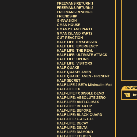
FREEMANS RETURN 1
FREEMANS RETURN 2
FREEMANS REVENGE
FRIENDSHIP
G-INVASION
GMAN HOUSE
GMAN ISLAND PART1
GMAN ISLAND PART2
GUT REACTION
HALF LIFE TRESPASSER
HALF LIFE: EMERGENCY
HALF LIFE: THE REAL
HALF LIFE: ULTIMATE ATTACK
HALF LIFE: UPLINK
HALF LIFE: VISITORS
HALF QUAKE
HALF QUAKE: AMEN
HALF QUAKE: AMEN - PRESENT
HALF SECRET
HALF-LIFE 2 BETA Minimalist Mod
DOWNL
HALF-LIFE FX
HALF-LIFE FX SINGLE DEMO
ht
HALF-LIFE: ABSOLUTE ZERO
HALF-LIFE: ANTI-CLIMAX
HALF-LIFE: BEAR UP
HALF-LIFE: BEFORE
HALF-LIFE: BLACK GUARD
HALF-LIFE: C.A.G.E.D.
HALF-LIFE: DECAY
HALF-LIFE: DELTA
HALF-LIFE: DIAMOND
HALF-LIFE: ECHOES