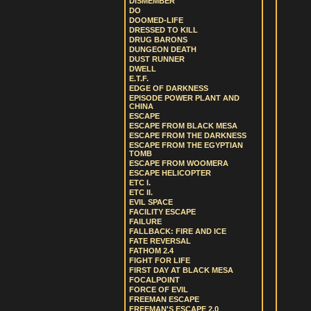
DISMEMBER
DO
DOOMED-LIFE
DRESSED TO KILL
DRUG BARONS
DUNGEON DEATH
DUST RUNNER
DWELL
E.T.F.
EDGE OF DARKNESS
EPISODE POWER PLANT AND
CHINA
ESCAPE
ESCAPE FROM BLACK MESA
ESCAPE FROM THE DARKNESS
ESCAPE FROM THE EGYPTIAN
TOMB
ESCAPE FROM WOOMERA
ESCAPE HELICOPTER
ETC I.
ETC II.
EVIL SPACE
FACILITY ESCAPE
FAILURE
FALLBACK: FIRE AND ICE
FATE REVERSAL
FATHOM 2.4
FIGHT FOR LIFE
FIRST DAY AT BLACK MESA
FOCALPOINT
FORCE OF EVIL
FREEMAN ESCAPE
FREEMAN'S ESCAPE 2.0