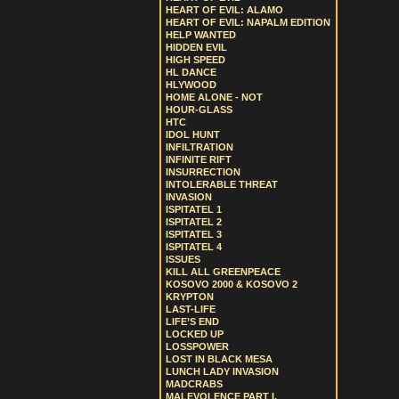
HEART OF EVIL: ALAMO
HEART OF EVIL: NAPALM EDITION
HELP WANTED
HIDDEN EVIL
HIGH SPEED
HL DANCE
HLYWOOD
HOME ALONE - NOT
HOUR-GLASS
HTC
IDOL HUNT
INFILTRATION
INFINITE RIFT
INSURRECTION
INTOLERABLE THREAT
INVASION
ISPITATEL 1
ISPITATEL 2
ISPITATEL 3
ISPITATEL 4
ISSUES
KILL ALL GREENPEACE
KOSOVO 2000 & KOSOVO 2
KRYPTON
LAST-LIFE
LIFE’S END
LOCKED UP
LOSSPOWER
LOST IN BLACK MESA
LUNCH LADY INVASION
MADCRABS
MALEVOLENCE PART I.