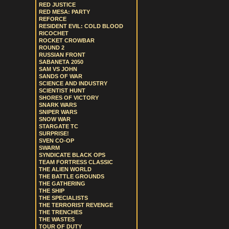
RED JUSTICE
RED MESA: PARTY
REFORCE
RESIDENT EVIL: COLD BLOOD
RICOCHET
ROCKET CROWBAR
ROUND 2
RUSSIAN FRONT
SABANETA 2050
SAM VS JOHN
SANDS OF WAR
SCIENCE AND INDUSTRY
SCIENTIST HUNT
SHORES OF VICTORY
SNARK WARS
SNIPER WARS
SNOW WAR
STARGATE TC
SURPRISE!
SVEN CO-OP
SWARM
SYNDICATE BLACK OPS
TEAM FORTRESS CLASSIC
THE ALIEN WORLD
THE BATTLE GROUNDS
THE GATHERING
THE SHIP
THE SPECIALISTS
THE TERRORIST REVENGE
THE TRENCHES
THE WASTES
TOUR OF DUTY