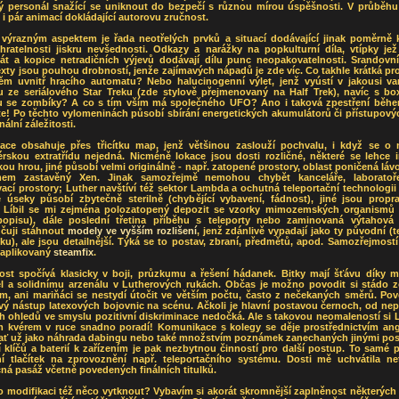
ý personál snažící se uniknout do bezpečí s různou mírou úspěšnosti. V průběhu 
 i pár animací dokládající autorovu zručnost.
 výrazným aspektem je řada neotřelých prvků a situací dodávající jinak poměrně k
 hratelnosti jiskru nevšednosti. Odkazy a narážky na popkulturní díla, vtípky jež
át a kopice netradičních výjevů dodávají dílu punc neopakovatelnosti. Srandovní
xty jsou pouhou drobností, jenže zajímavých nápadů je zde víc. Co takhle krátká p
těm uvnitř hracího automatu? Nebo halucinogenní výlet, jenž vyústí v jakousi var
u ze seriálového Star Treku (zde stylově přejmenovaný na Half Trek), navíc s bo
u se zombíky? A co s tím vším má společného UFO? Ano i taková zpestření běhe
te! Po těchto vylomeninách působí sbírání energetických akumulátorů či přístupový
nální záležitosti.
kace obsahuje přes třicítku map, jenž většinou zaslouží pochvalu, i když se o 
rskou extratřídu nejedná. Nicméně lokace jsou dosti rozličné, některé se lehce i
ou hrou, jiné působí velmi originálně - např. zatopené prostory, oblast poničená lá
em zastavěný Xen. Jinak samozřejmě nemohou chybět kanceláře, laborato
ací prostory; Luther navštíví též sektor Lambda a ochutná teleportační technologii 
é úseky působí zbytečně sterilně (chybějící vybavení, fádnost), jiné jsou propr
. Líbil se mi zejména polozatopený depozit se vzorky mimozemských organismů 
 popisu), dále poslední třetina příběhu s teleporty nebo zaminovaná výtahová 
čuji stáhnout
modely ve vyšším rozlišení
, jenž zdánlivě vypadají jako ty původní (
u), ale jsou detailnější. Týká se to postav, zbraní, předmětů, apod. Samozřejmost
 aplikovaný
steamfix
.
nost spočívá klasicky v boji, průzkumu a řešení hádanek. Bitky mají šťávu díky m
el a solidnímu arzenálu v Lutherových rukách. Občas je možno povodit si stádo 
m, ani mariňáci se nestydí útočit ve větším počtu, často z nečekaných směrů. Pov
ý nástup latexových bojovnic na scénu. Ačkoli je hlavní postavou černoch, od nep
 ohledů ve smyslu pozitivní diskriminace nedočká. Ale s takovou neomaleností si 
m kvérem v ruce snadno poradí! Komunikace s kolegy se děje prostřednictvím ang
- ať už jako náhrada dabingu nebo také množstvím poznámek zanechaných jinými pos
 klíčů a baterií k zařízením je pak nezbytnou činností pro další postup. To samé p
í tlačítek na zprovoznění např. teleportačního systému. Dosti mě uchvátila net
ná pasáž včetně povedených finálních titulků.
o modifikaci též něco vytknout? Vybavím si akorát skromnější zaplněnost některých