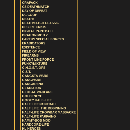
CRAPACK
CS DEATHMATCH
DAY OF DEFEAT
DC COOP
DEATH!
DEATHMATCH CLASSIC
DESERT CRISIS
DIGITAL PAINTBALL
DRAGON MOD Z
EARTHS SPECIAL FORCES
ERADICATORS
EXISTENCE
FIELD OF VIEW
FIREARMS
FRONT LINE FORCE
FUNKYMIXTURE
G.H.O.S.T. OPS
G.S.T.
GANGSTA WARS
GANGWARS
GARGARENA
GLADIATOR
GLOBAL WARFARE
GOLDENEYE
GOOFY HALF-LIFE
HALF LIFE PAINTBALL
HALF LIFE: THE BEGINNING
HALF-LIFE CROWBAR MASSACRE
HALF-LIFE PARPAING
HAMMY-BOB MOD
HARDCORE-LIFE
HL HEROES