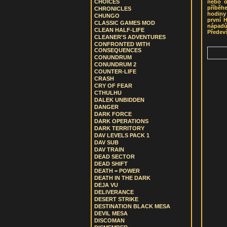
nebo o
CHOICES
příběhe
CHRONICLES
hodiny
CHUNGO
první 
CLASSIC GAMES MOD
nápadů
CLEAN HALF-LIFE
Předevš
CLEANER'S ADVENTURES
CONFRONTED WITH
CONSEQUENCES
CONUNDRUM
CONUNDRUM 2
COUNTER-LIFE
CRASH
CRY OF FEAR
CTHULHU
DALEK UNBIDDEN
DANGER
DARK FORCE
DARK OPERATIONS
DARK TERRITORY
DAV LEVELS PACK 1
DAV SUB
DAV TRAIN
DEAD SECTOR
DEAD SHIFT
DEATH = POWER
DEATH IN THE DARK
DEJA VU
DELIVERANCE
DESERT STRIKE
DESTINATION BLACK MESA
DEVIL MESA
DISCOMAN