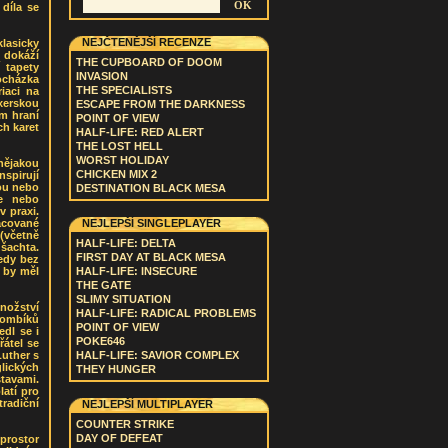
díla se
NEJČTENĚJŠÍ RECENZE
lasicky
 dokáží
THE CUPBOARD OF DOOM
 tapety
INVASION
rocházka
THE SPECIALISTS
iaci na
xerskou
ESCAPE FROM THE DARKNESS
m hraní
POINT OF VIEW
ch karet
HALF-LIFE: RED ALERT
THE LOST HELL
WORST HOLIDAY
nějakou
CHICKEN MIX 2
nspirují
vou nebo
DESTINATION BLACK MESA
ře nebo
v praxi.
acované
NEJLEPŠÍ SINGLEPLAYER
(včetně
HALF-LIFE: DELTA
šachta.
FIRST DAY AT BLACK MESA
tedy bez
í by měl
HALF-LIFE: INSECURE
THE GATE
SLIMY SITUATION
nožství
HALF-LIFE: RADICAL PROBLEMS
zombíků
POINT OF VIEW
edl se i
POKE646
řátel se
Luther s
HALF-LIFE: SAVIOR COMPLEX
lických
THEY HUNGER
tavami.
latí pro
radiční
NEJLEPŠÍ MULTIPLAYER
COUNTER STRIKE
DAY OF DEFEAT
 prostor