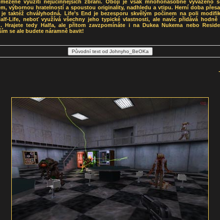
mezené využití nejúčinnějších zbraní. Obojí je však mnohonásobně vyváženo s
m, výbornou hratelností a spoustou originality, nadhledu a vtipu. Herní doba přesa
 je taktéž chvályhodná. Life’s End je bezesporu skvělým počinem na poli modifik
Half-Life, neboť využívá všechny jeho typické vlastnosti, ale navíc přidává hodně
. Hrajete tedy Halfa, ale přitom zavzpomínáte i na Dukea Nukema nebo Residen
ím se ale budete náramně bavit!