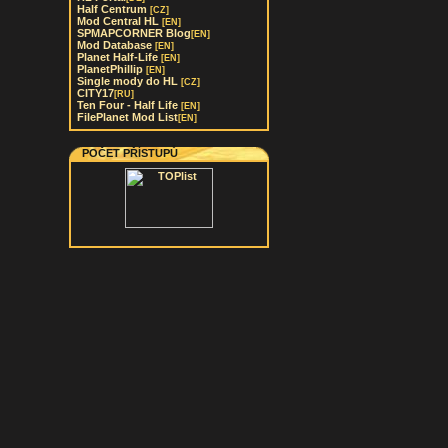
Half Centrum
[CZ]
Mod Central HL
[EN]
SPMAPCORNER Blog
[EN]
Mod Database
[EN]
Planet Half-Life
[EN]
PlanetPhillip
[EN]
Single mody do HL
[CZ]
CITY17
[RU]
Ten Four - Half Life
[EN]
FilePlanet Mod List
[EN]
POČET PŘÍSTUPŮ