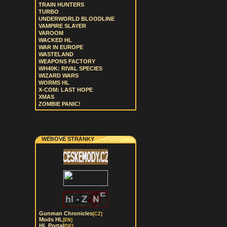
TRAIN HUNTERS
TURBO
UNDERWORLD BLOODLINE
VAMPIRE SLAYER
VAROOM
WACKED HL
WAR IN EUROPE
WASTELAND
WEAPONS FACTORY
WH40K: RIVAL SPECIES
WIZARD WARS
WORMS HL
X-COM: LAST HOPE
XMAS
ZOMBIE PANIC!
WEBOVÉ STRÁNKY
Gunman Chronicles
[CZ]
Mods HL
[EN]
HL Portal
[DE]