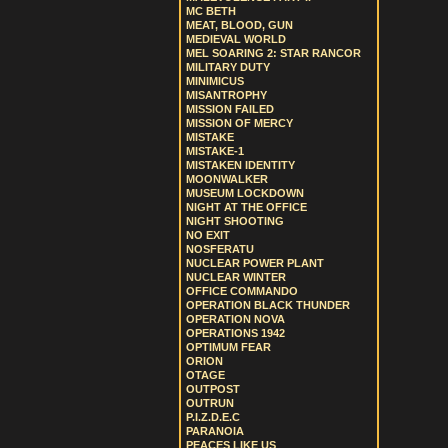
MC BETH
MEAT, BLOOD, GUN
MEDIEVAL WORLD
MEL SOARING 2: STAR RANCOR
MILITARY DUTY
MINIMICUS
MISANTROPHY
MISSION FAILED
MISSION OF MERCY
MISTAKE
MISTAKE-1
MISTAKEN IDENTITY
MOONWALKER
MUSEUM LOCKDOWN
NIGHT AT THE OFFICE
NIGHT SHOOTING
NO EXIT
NOSFERATU
NUCLEAR POWER PLANT
NUCLEAR WINTER
OFFICE COMMANDO
OPERATION BLACK THUNDER
OPERATION NOVA
OPERATIONS 1942
OPTIMUM FEAR
ORION
OTAGE
OUTPOST
OUTRUN
P.I.Z.D.E.C
PARANOIA
PEACES LIKE US