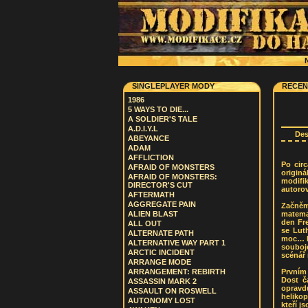
N
SINGLEPLAYER MODY
RECEN
1986
5 WAYS TO DIE...
A SOLDIER'S TALE
A.D.I.Y.L
De
ABEYANCE
ADAM
AFFLICTION
Po circ
AFRAID OF MONSTERS
originá
AFRAID OF MONSTERS:
modifi
DIRECTOR'S CUT
autorov
AFTERMATH
AGGREGATE PAIN
Začněm
matema
ALIEN BLAST
den Fr
ALL OUT
se Lut
ALTERNATE PATH
moc… Da
ALTERNATIVE WAY PART 1
souboje
ARCTIC INCIDENT
scénář 
ARRANGE MODE
Prvním 
ARRANGEMENT: REBIRTH
Dost č
ASSASSIN MARK 2
opravd
ASSAULT ON ROSWELL
helikop
AUTONOMY LOST
kteří j