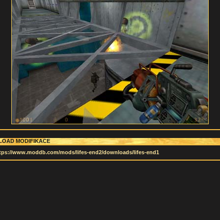
OAD MODIFIKACE
tps://www.moddb.com/mods/lifes-end2/downloads/lifes-end1