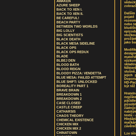
AWAKEN
vědeck
AZURE SHEEP
zobrazí
BACK TO XEN I.
Dalším
BACK TO XEN II.
pojaté
BE CAREFUL!
rozesm
BEACH PARTY
nebo te
BETWEEN TWO WORLDS
bludiš
BIG LOLLY
epizod
vložko
BIG SCIENTISTS
prožije
BLACK DEATH
jako ba
BLACK MESA SIDELINE
BLACK OPS
Modifi
BLACK OPS REDUX
designé
BLADE
mateřsk
výzkum
BLBEJ DEN
skladov
BLOOD BATH
Někter
BLOOD REIGN
slušně
BLOODY PIZZA: VENDETTA
jejich
BLUE MESA: FAILED ATTEMPT
Doporu
BLUE SHIFT: UNLOCKED
HD-Pack
být též
BOREALITY PART 1
BRAVE BRAIN
Hratel
BREAKDOWN 1
nepřát
BREAKDOWN 2
páčidle
CASE CLOSED
působiv
CASTLE CREEP
žádných
nabitý
CATHARSIS
textů 
CHAOS THEORY
Hledání
CHEMICAL EXISTENCE
mačkán
CHICKEN MIX
závěreč
CHICKEN MIX 2
CHINATOWN
Lze tét