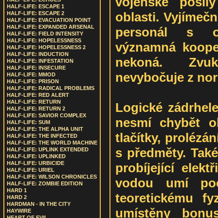
vojenské posil
HALF-LIFE: ESCAPE 1
oblasti. Vyjímečn
HALF-LIFE: ESCAPE 2
HALF-LIFE: EVACUATION POINT
HALF-LIFE: EXPANDED ARSENAL
personál s o
HALF-LIFE: FIELD INTENSITY
HALF-LIFE: HOPELESSNESS
významná kooper
HALF-LIFE: HOPELESSNESS 2
HALF-LIFE: INDUCTION
nekoná. Zvu
HALF-LIFE: INFESTATION
HALF-LIFE: INSECURE
nevybočuje z no
HALF-LIFE: MMOD
HALF-LIFE: PRISON
HALF-LIFE: RADICAL PROBLEMS
HALF-LIFE: RED ALERT
HALF-LIFE: RETURN
Logické zádrhele
HALF-LIFE: RETURN 2
HALF-LIFE: SAVIOR COMPLEX
nesmí chybět ob
HALF-LIFE: SUM
HALF-LIFE: THE ALPHA UNIT
tlačítky, proléz
HALF-LIFE: THE INFECTED
HALF-LIFE: THE WORLD MACHINE
s předměty. Také
HALF-LIFE: UPLINK EXTENDED
HALF-LIFE: UPLINKED
HALF-LIFE: URBICIDE
probíjející elek
HALF-LIFE: URIEL
HALF-LIFE: WILSON CHRONICLES
vodou umí po
HALF-LIFE: ZOMBIE EDITION
HARD 1
teoretickému fy
HARD 2
HARDMAN - IN THE CITY
umístěny bonus
HAYWIRE
HEART OF EVIL