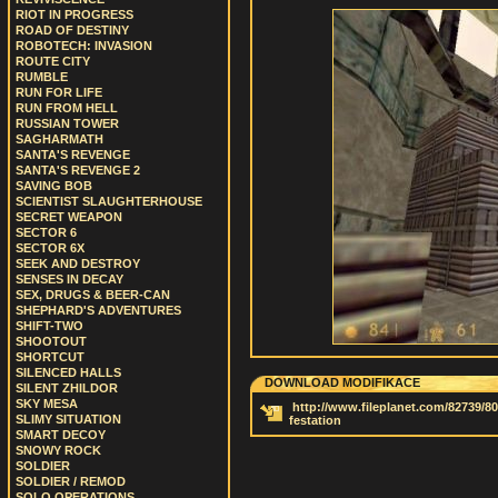
RIOT IN PROGRESS
ROAD OF DESTINY
ROBOTECH: INVASION
ROUTE CITY
RUMBLE
RUN FOR LIFE
RUN FROM HELL
RUSSIAN TOWER
SAGHARMATH
SANTA'S REVENGE
SANTA'S REVENGE 2
SAVING BOB
SCIENTIST SLAUGHTERHOUSE
SECRET WEAPON
SECTOR 6
SECTOR 6X
SEEK AND DESTROY
SENSES IN DECAY
SEX, DRUGS & BEER-CAN
SHEPHARD'S ADVENTURES
SHIFT-TWO
SHOOTOUT
SHORTCUT
SILENCED HALLS
DOWNLOAD MODIFIKACE
SILENT ZHILDOR
SKY MESA
http://www.fileplanet.com/82739/8000
SLIMY SITUATION
festation
SMART DECOY
SNOWY ROCK
SOLDIER
SOLDIER / REMOD
SOLO OPERATIONS