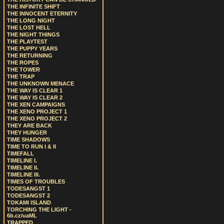
THE INFINITE SHIFT
THE INNOCENT ETERNITY
THE LONG NIGHT
THE LOST HELL
THE NIGHT THINGS
THE PLAYTEST
THE PUPPY YEARS
THE RETURNING
THE ROPES
THE TOWER
THE TRAP
THE UNKNOWN MENACE
THE WAY IS CLEAR 1
THE WAY IS CLEAR 2
THE XEN CAMPAIGNS
THE XENO PROJECT 1
THE XENO PROJECT 2
THEY ARE BACK
THEY HUNGER
TIME SHADOWS
TIME TO RUN I & II
TIMEFALL
TIMELINE I.
TIMELINE II.
TIMELINE III.
TIMES OF TROUBLES
TODESANGST 1
TODESANGST 2
TOKAMI ISLAND
TORCHING THE LIGHT -
6b.cz/uaML
TRAPPED