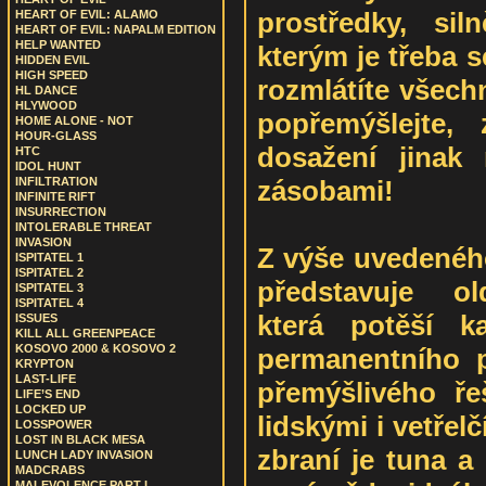
prostředky, sil
HEART OF EVIL: ALAMO
HEART OF EVIL: NAPALM EDITION
HELP WANTED
kterým je třeba s
HIDDEN EVIL
HIGH SPEED
rozmlátíte všech
HL DANCE
HLYWOOD
popřemýšlejte,
HOME ALONE - NOT
HOUR-GLASS
dosažení jinak
HTC
IDOL HUNT
zásobami!
INFILTRATION
INFINITE RIFT
INSURRECTION
INTOLERABLE THREAT
INVASION
Z výše uvedeného
ISPITATEL 1
ISPITATEL 2
představuje ol
ISPITATEL 3
ISPITATEL 4
která potěší k
ISSUES
KILL ALL GREENPEACE
KOSOVO 2000 & KOSOVO 2
permanentního p
KRYPTON
LAST-LIFE
přemýšlivého ře
LIFE’S END
LOCKED UP
lidskými i vetřel
LOSSPOWER
LOST IN BLACK MESA
zbraní je tuna a
LUNCH LADY INVASION
MADCRABS
MALEVOLENCE PART I.