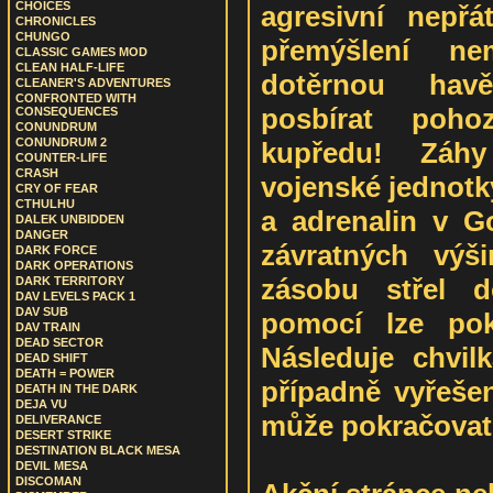
CHOICES
agresivní nepř
CHRONICLES
CHUNGO
přemýšlení ne
CLASSIC GAMES MOD
CLEAN HALF-LIFE
dotěrnou hav
CLEANER'S ADVENTURES
CONFRONTED WITH
posbírat poho
CONSEQUENCES
CONUNDRUM
CONUNDRUM 2
kupředu! Záh
COUNTER-LIFE
CRASH
vojenské jednotky
CRY OF FEAR
CTHULHU
a adrenalin v G
DALEK UNBIDDEN
DANGER
závratných výš
DARK FORCE
DARK OPERATIONS
zásobu střel d
DARK TERRITORY
DAV LEVELS PACK 1
DAV SUB
pomocí lze pokoř
DAV TRAIN
DEAD SECTOR
Následuje chvil
DEAD SHIFT
DEATH = POWER
případně vyřeše
DEATH IN THE DARK
DEJA VU
může pokračovat 
DELIVERANCE
DESERT STRIKE
DESTINATION BLACK MESA
DEVIL MESA
DISCOMAN