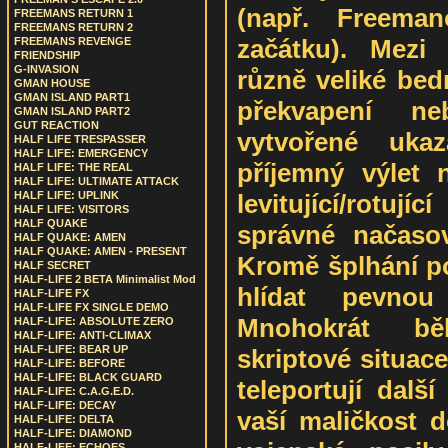
(např. Freema
FREEMANS RETURN 1
FREEMANS RETURN 2
začátku). Mezi
FREEMANS REVENGE
FRIENDSHIP
G-INVASION
různě veliké bed
GMAN HOUSE
GMAN ISLAND PART1
překvapení n
GMAN ISLAND PART2
GUT REACTION
vytvořené ukaz
HALF LIFE TRESPASSER
HALF LIFE: EMERGENCY
příjemný výlet 
HALF LIFE: THE REAL
HALF LIFE: ULTIMATE ATTACK
levitující/rotuj
HALF LIFE: UPLINK
HALF LIFE: VISITORS
HALF QUAKE
správné načaso
HALF QUAKE: AMEN
HALF QUAKE: AMEN - PRESENT
Kromě šplhání po
HALF SECRET
HALF-LIFE 2 BETA Minimalist Mod
hlídat pevno
HALF-LIFE FX
HALF-LIFE FX SINGLE DEMO
Mnohokrát bě
HALF-LIFE: ABSOLUTE ZERO
HALF-LIFE: ANTI-CLIMAX
HALF-LIFE: BEAR UP
skriptové situac
HALF-LIFE: BEFORE
HALF-LIFE: BLACK GUARD
teleportují dalš
HALF-LIFE: C.A.G.E.D.
HALF-LIFE: DECAY
vaší maličkost d
HALF-LIFE: DELTA
HALF-LIFE: DIAMOND
HALF-LIFE: ECHOES