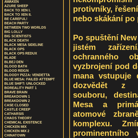
AWAKEN
AZURE SHEEP
protivníky, řeše
BACK TO XEN I.
BACK TO XEN II.
nebo skákání po p
BE CAREFUL!
BEACH PARTY
BETWEEN TWO WORLDS
BIG LOLLY
Po spuštění New
BIG SCIENTISTS
BLACK DEATH
jistém zaříze
BLACK MESA SIDELINE
BLACK OPS
BLACK OPS REDUX
ochranného ob
BLADE
BLBEJ DEN
vyzbrojení pod 
BLOOD BATH
BLOOD REIGN
mana vstupuje d
BLOODY PIZZA: VENDETTA
BLUE MESA: FAILED ATTEMPT
dozvědět z p
BLUE SHIFT: UNLOCKED
BOREALITY PART 1
souboru, desti
BRAVE BRAIN
BREAKDOWN 1
BREAKDOWN 2
Mesa a primá
CASE CLOSED
CASTLE CREEP
atomové zbraně
CATHARSIS
CHAOS THEORY
komplexu. Zmín
CHEMICAL EXISTENCE
CHICKEN MIX
prominentního 
CHICKEN MIX 2
CHINATOWN