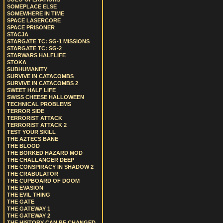
SOMEPLACE ELSE
SOMEWHERE IN TIME
SPACE LASERCORE
SPACE PRISONER
STACJA
STARGATE TC: SG-1 MISSIONS
STARGATE TC: SG-2
STARWARS HALFLIFE
STOKA
SUBHUMANITY
SURVIVE IN CATACOMBS
SURVIVE IN CATACOMBS 2
SWEET HALF LIFE
SWISS CHEESE HALLOWEEN
TECHNICAL PROBLEMS
TERROR SIDE
TERRORIST ATTACK
TERRORIST ATTACK 2
TEST YOUR SKILL
THE AZTECS BANE
THE BLOOD
THE BORKED HAZARD MOD
THE CHALLANGER DEEP
THE CONSPIRACY IN SHADOW 2
THE CRABULATOR
THE CUPBOARD OF DOOM
THE EVASION
THE EVIL THING
THE GATE
THE GATEWAY 1
THE GATEWAY 2
THE HISTORY CAN BE CHANGED