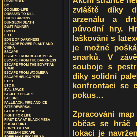
Akční stránce nel
DISMEMBER
DO
zvláště díky d
DOOMED-LIFE
DRESSED TO KILL
arzenálu a drt
DRUG BARONS
DUNGEON DEATH
původní hry. H
DUST RUNNER
DWELL
E.T.F.
laškování s late
EDGE OF DARKNESS
EPISODE POWER PLANT AND
je možné pošká
CHINA
ESCAPE
snarků. V závě
ESCAPE FROM BLACK MESA
ESCAPE FROM THE DARKNESS
souboje s pestr
ESCAPE FROM THE EGYPTIAN
TOMB
ESCAPE FROM WOOMERA
díky solidní pal
ESCAPE HELICOPTER
ETC I.
konfrontaci se c
ETC II.
EVIL SPACE
pokus…
FACILITY ESCAPE
FAILURE
FALLBACK: FIRE AND ICE
FATE REVERSAL
FATHOM 2.4
Zpracování map 
FIGHT FOR LIFE
FIRST DAY AT BLACK MESA
občas se hráč n
FOCALPOINT
FORCE OF EVIL
lokací je navrž
FREEMAN ESCAPE
FREEMAN'S ESCAPE 2.0