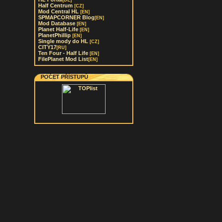
[DE]
Half Centrum
[CZ]
Mod Central HL
[EN]
SPMAPCORNER Blog
[EN]
Mod Database
[EN]
Planet Half-Life
[EN]
PlanetPhillip
[EN]
Single mody do HL
[CZ]
CITY17
[RU]
Ten Four - Half Life
[EN]
FilePlanet Mod List
[EN]
POČET PŘÍSTUPŮ