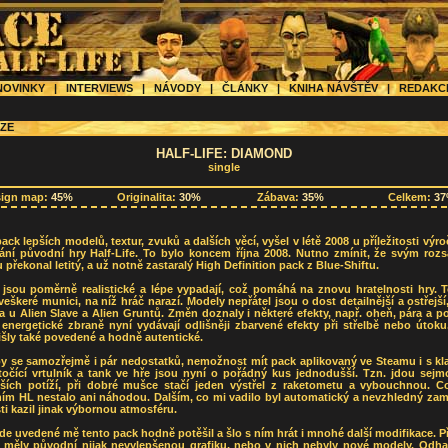
OVINKY
|
INTERVIEWS
|
NÁVODY
|
ČLÁNKY
|
KNIHA NÁVŠTĚV
|
REDAK
ZE
HALF-LIFE: DIAMOND
single
sign map:
45%
Originalita:
30%
Zábava:
35%
Celkem:
3
ack lepších modelů, textur, zvuků a dalších věcí, vyšel v létě 2008 u příležitosti výroč
ání původní hry Half-Life. To bylo koncem října 2008. Nutno zmínit, že svým roz
u překonal letitý, a už notně zastaralý High Definition pack z Blue-Shiftu.
 jsou poměrně realistické a lépe vypadají, což pomáhá na znovu hratelnosti hry. 
 veškeré munici, na níž hráč narazí. Modely nepřátel jsou o dost detailnější a ostřejší
 u Alien Slave a Alien Gruntů. Změn doznaly i některé efekty, např. oheň, pára a 
energetické zbraně nyní vydávají odlišněji zbarvené efekty při střelbě nebo útoku
šly také povedené a hodně autentické.
by se samozřejmě i pár nedostatků, nemožnost mít pack aplikovaný ve Steamu i s kl
točící vrtulník a tank ve hře jsou nyní o pořádný kus jednodušší. Tzn. jdou sejm
ších potíží, při dobré mušce stačí jeden výstřel z raketometu a vybouchnou. C
ím HL nestalo ani náhodou. Dalším, co mi vadilo byl automatický a nevzhledný zam
ti kazil jinak výbornou atmosféru.
zde uvedené mě tento pack hodně potěšil a šlo s ním hrát i mnohé další modifikace. 
nž měly původní nijak nevylepšenou grafiku, nebo v nich nebyly nové modely. Odhad