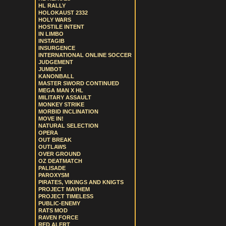
HL RALLY
HOLOKAUST 2332
HOLY WARS
HOSTILE INTENT
IN LIMBO
INSTAGIB
INSURGENCE
INTERNATIONAL ONLINE SOCCER
JUDGEMENT
JUMBOT
KANONBALL
MASTER SWORD CONTINUED
MEGA MAN X HL
MILITARY ASSAULT
MONKEY STRIKE
MORBID INCLINATION
MOVE IN!
NATURAL SELECTION
OPERA
OUT BREAK
OUTLAWS
OVER GROUND
OZ DEATMATCH
PALISADE
PAROXYSM
PIRATES, VIKINGS AND KNIGTS
PROJECT MAYHEM
PROJECT TIMELESS
PUBLIC-ENEMY
RATS MOD
RAVEN FORCE
RED ALERT