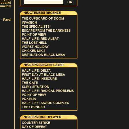
dodatků
tunelem
NEJČTENĚJŠÍ RECENZE
THE CUPBOARD OF DOOM
- Pavel
INVASION
THE SPECIALISTS
ESCAPE FROM THE DARKNESS
POINT OF VIEW
HALF-LIFE: RED ALERT
THE LOST HELL
WORST HOLIDAY
CHICKEN MIX 2
DESTINATION BLACK MESA
NEJLEPŠÍ SINGLEPLAYER
HALF-LIFE: DELTA
FIRST DAY AT BLACK MESA
HALF-LIFE: INSECURE
THE GATE
SLIMY SITUATION
HALF-LIFE: RADICAL PROBLEMS
POINT OF VIEW
POKE646
HALF-LIFE: SAVIOR COMPLEX
THEY HUNGER
NEJLEPŠÍ MULTIPLAYER
COUNTER STRIKE
DAY OF DEFEAT