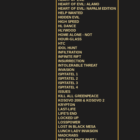
HEART OF EVIL: ALAMO
HEART OF EVIL: NAPALM EDITION
HELP WANTED
HIDDEN EVIL
HIGH SPEED
HL DANCE
HLYWOOD
HOME ALONE - NOT
HOUR-GLASS
HTC
IDOL HUNT
INFILTRATION
INFINITE RIFT
INSURRECTION
INTOLERABLE THREAT
INVASION
ISPITATEL 1
ISPITATEL 2
ISPITATEL 3
ISPITATEL 4
ISSUES
KILL ALL GREENPEACE
KOSOVO 2000 & KOSOVO 2
KRYPTON
LAST-LIFE
LIFE’S END
LOCKED UP
LOSSPOWER
LOST IN BLACK MESA
LUNCH LADY INVASION
MADCRABS
MALEVOLENCE PART I.