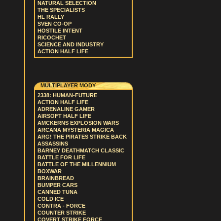
NATURAL SELECTION
THE SPECIALISTS
HL RALLY
SVEN CO-OP
HOSTILE INTENT
RICOCHET
SCIENCE AND INDUSTRY
ACTION HALF LIFE
MULTIPLAYER MODY
2338: HUMAN-FUTURE
ACTION HALF LIFE
ADRENALINE GAMER
AIRSOFT HALF LIFE
AMCKERNS EXPLOSION WARS
ARCANA MYSTERIA MAGICA
ARG! THE PIRATES STRIKE BACK
ASSASSINS
BARNEY DEATHMATCH CLASSIC
BATTLE FOR LIFE
BATTLE OF THE MILLENNIUM
BOXWAR
BRAINBREAD
BUMPER CARS
CANNED TUNA
COLD ICE
CONTRA - FORCE
COUNTER STRIKE
COVERT STRIKE FORCE