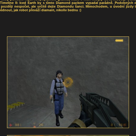
 Timeline II: Iced Earth by s tímto Diamond packem vypadal parádně. Podobných 
o později nespočet, ale určitě dejte Diamondu šanci. Mimochodem, u úvodní jízdy 
lédnout, jak robot převáží diamant, nikoliv bednu :)