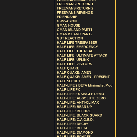
FREEMANS RETURN 1
FREEMANS RETURN 2
FREEMANS REVENGE
FRIENDSHIP
G-INVASION
GMAN HOUSE
GMAN ISLAND PART1
GMAN ISLAND PART2
GUT REACTION
HALF LIFE TRESPASSER
HALF LIFE: EMERGENCY
HALF LIFE: THE REAL
HALF LIFE: ULTIMATE ATTACK
HALF LIFE: UPLINK
HALF LIFE: VISITORS
HALF QUAKE
HALF QUAKE: AMEN
HALF QUAKE: AMEN - PRESENT
HALF SECRET
HALF-LIFE 2 BETA Minimalist Mod
HALF-LIFE FX
HALF-LIFE FX SINGLE DEMO
HALF-LIFE: ABSOLUTE ZERO
HALF-LIFE: ANTI-CLIMAX
HALF-LIFE: BEAR UP
HALF-LIFE: BEFORE
HALF-LIFE: BLACK GUARD
HALF-LIFE: C.A.G.E.D.
HALF-LIFE: DECAY
HALF-LIFE: DELTA
HALF-LIFE: DIAMOND
HALF-LIFE: ECHOES