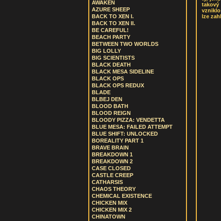
AWAKEN
takový
AZURE SHEEP
vznikl
lze zah
BACK TO XEN I.
BACK TO XEN II.
BE CAREFUL!
BEACH PARTY
BETWEEN TWO WORLDS
BIG LOLLY
BIG SCIENTISTS
BLACK DEATH
BLACK MESA SIDELINE
BLACK OPS
BLACK OPS REDUX
BLADE
BLBEJ DEN
BLOOD BATH
BLOOD REIGN
BLOODY PIZZA: VENDETTA
BLUE MESA: FAILED ATTEMPT
BLUE SHIFT: UNLOCKED
BOREALITY PART 1
BRAVE BRAIN
BREAKDOWN 1
BREAKDOWN 2
CASE CLOSED
CASTLE CREEP
CATHARSIS
CHAOS THEORY
CHEMICAL EXISTENCE
CHICKEN MIX
CHICKEN MIX 2
CHINATOWN