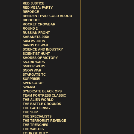
RED JUSTICE
RED MESA: PARTY
REFORCE
RESIDENT EVIL: COLD BLOOD
RICOCHET
ROCKET CROWBAR
ROUND 2
RUSSIAN FRONT
SABANETA 2050
SAM VS JOHN
SANDS OF WAR
SCIENCE AND INDUSTRY
SCIENTIST HUNT
SHORES OF VICTORY
SNARK WARS
SNIPER WARS
SNOW WAR
STARGATE TC
SURPRISE!
SVEN CO-OP
SWARM
SYNDICATE BLACK OPS
TEAM FORTRESS CLASSIC
THE ALIEN WORLD
THE BATTLE GROUNDS
THE GATHERING
THE SHIP
THE SPECIALISTS
THE TERRORIST REVENGE
THE TRENCHES
THE WASTES
TOUR OF DUTY