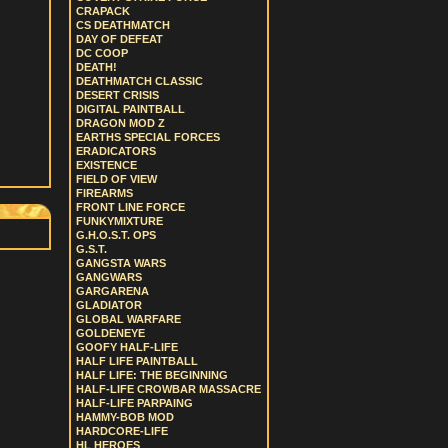
CRAPACK
CS DEATHMATCH
DAY OF DEFEAT
DC COOP
DEATH!
DEATHMATCH CLASSIC
DESERT CRISIS
DIGITAL PAINTBALL
DRAGON MOD Z
EARTHS SPECIAL FORCES
ERADICATORS
EXISTENCE
FIELD OF VIEW
FIREARMS
FRONT LINE FORCE
FUNKYMIXTURE
G.H.O.S.T. OPS
G.S.T.
GANGSTA WARS
GANGWARS
GARGARENA
GLADIATOR
GLOBAL WARFARE
GOLDENEYE
GOOFY HALF-LIFE
HALF LIFE PAINTBALL
HALF LIFE: THE BEGINNING
HALF-LIFE CROWBAR MASSACRE
HALF-LIFE PARPAING
HAMMY-BOB MOD
HARDCORE-LIFE
HL HEROES