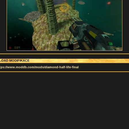
OAD MODIFIKACE
tps://www.moddb.com/mods/diamond-half-life-final