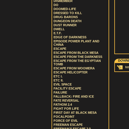
DISMEMBER
DO
DOOMED-LIFE
DRESSED TO KILL
DRUG BARONS
DUNGEON DEATH
DUST RUNNER
DWELL
E.T.F.
EDGE OF DARKNESS
EPISODE POWER PLANT AND
CHINA
ESCAPE
ESCAPE FROM BLACK MESA
ESCAPE FROM THE DARKNESS
DOWNL
ESCAPE FROM THE EGYPTIAN
TOMB
ht
ESCAPE FROM WOOMERA
ESCAPE HELICOPTER
ETC I.
ETC II.
EVIL SPACE
FACILITY ESCAPE
FAILURE
FALLBACK: FIRE AND ICE
FATE REVERSAL
FATHOM 2.4
FIGHT FOR LIFE
FIRST DAY AT BLACK MESA
FOCALPOINT
FORCE OF EVIL
FREEMAN ESCAPE
FREEMAN'S ESCAPE 2.0