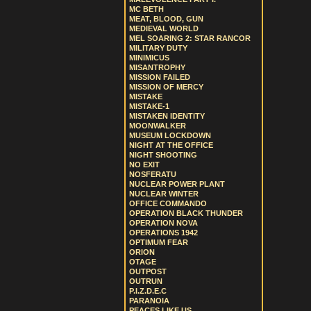
MC BETH
MEAT, BLOOD, GUN
MEDIEVAL WORLD
MEL SOARING 2: STAR RANCOR
MILITARY DUTY
MINIMICUS
MISANTROPHY
MISSION FAILED
MISSION OF MERCY
MISTAKE
MISTAKE-1
MISTAKEN IDENTITY
MOONWALKER
MUSEUM LOCKDOWN
NIGHT AT THE OFFICE
NIGHT SHOOTING
NO EXIT
NOSFERATU
NUCLEAR POWER PLANT
NUCLEAR WINTER
OFFICE COMMANDO
OPERATION BLACK THUNDER
OPERATION NOVA
OPERATIONS 1942
OPTIMUM FEAR
ORION
OTAGE
OUTPOST
OUTRUN
P.I.Z.D.E.C
PARANOIA
PEACES LIKE US