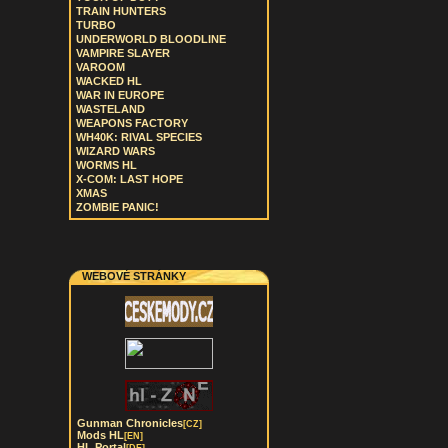
TRAIN HUNTERS
TURBO
UNDERWORLD BLOODLINE
VAMPIRE SLAYER
VAROOM
WACKED HL
WAR IN EUROPE
WASTELAND
WEAPONS FACTORY
WH40K: RIVAL SPECIES
WIZARD WARS
WORMS HL
X-COM: LAST HOPE
XMAS
ZOMBIE PANIC!
WEBOVÉ STRÁNKY
Gunman Chronicles
[CZ]
Mods HL
[EN]
HL Portal