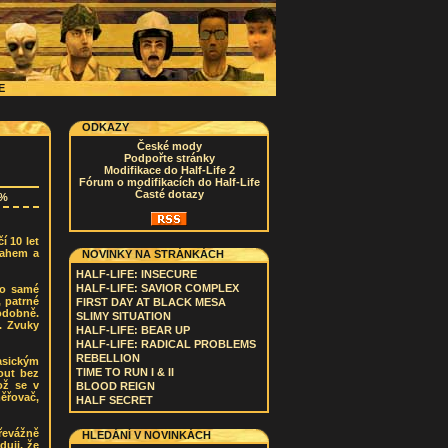
CE
ODKAZY
České mody
Podpořte stránky
Modifikace do Half-Life 2
Fórum o modifikacích do Half-Life
Časté dotazy
7%
í 10 let
sahem a
NOVINKY NA STRÁNKÁCH
HALF-LIFE: INSECURE
HALF-LIFE: SAVIOR COMPLEX
To samé
, patrné
FIRST DAY AT BLACK MESA
podobně.
SLIMY SITUATION
. Zvuky
HALF-LIFE: BEAR UP
HALF-LIFE: RADICAL PROBLEMS
REBELLION
asickým
TIME TO RUN I & II
out bez
ož se v
BLOOD REIGN
ěřovač,
HALF SECRET
Převážně
HLEDÁNÍ V NOVINKÁCH
uji, že