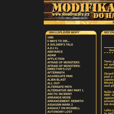
N
SINGLEPLAYER MODY
RECEN
1986
5 WAYS TO DIE...
A SOLDIER'S TALE
A.D.I.Y.L
De
ABEYANCE
ADAM
AFFLICTION
Tento p
AFRAID OF MONSTERS
od vyd
AFRAID OF MONSTERS:
kvalito
DIRECTOR'S CUT
AFTERMATH
Zbraně
AGGREGATE PAIN
platí o
zejména
ALIEN BLAST
Mnohé 
ALL OUT
mně při
ALTERNATE PATH
ALTERNATIVE WAY PART 1
Našlo 
ARCTIC INCIDENT
HDP, ú
ARRANGE MODE
nejmen
původn
ARRANGEMENT: REBIRTH
ten dos
ASSASSIN MARK 2
ASSAULT ON ROSWELL
I přes 
AUTONOMY LOST
ty, je