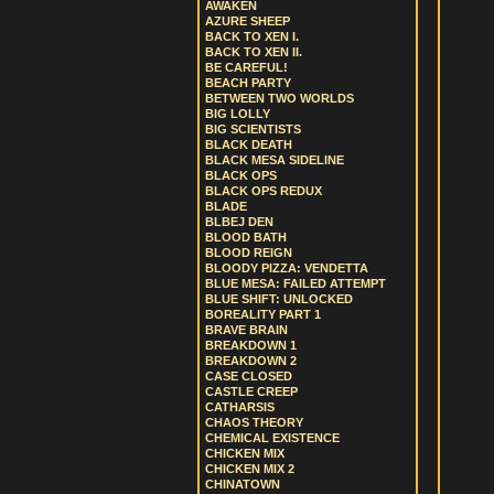
AWAKEN
AZURE SHEEP
BACK TO XEN I.
BACK TO XEN II.
BE CAREFUL!
BEACH PARTY
BETWEEN TWO WORLDS
BIG LOLLY
BIG SCIENTISTS
BLACK DEATH
BLACK MESA SIDELINE
BLACK OPS
BLACK OPS REDUX
BLADE
BLBEJ DEN
BLOOD BATH
BLOOD REIGN
BLOODY PIZZA: VENDETTA
BLUE MESA: FAILED ATTEMPT
BLUE SHIFT: UNLOCKED
BOREALITY PART 1
BRAVE BRAIN
BREAKDOWN 1
BREAKDOWN 2
CASE CLOSED
CASTLE CREEP
CATHARSIS
CHAOS THEORY
CHEMICAL EXISTENCE
CHICKEN MIX
CHICKEN MIX 2
CHINATOWN