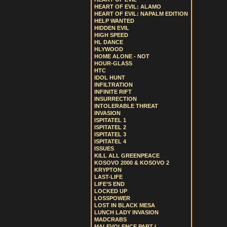
HEART OF EVIL: ALAMO
HEART OF EVIL: NAPALM EDITION
HELP WANTED
HIDDEN EVIL
HIGH SPEED
HL DANCE
HLYWOOD
HOME ALONE - NOT
HOUR-GLASS
HTC
IDOL HUNT
INFILTRATION
INFINITE RIFT
INSURRECTION
INTOLERABLE THREAT
INVASION
ISPITATEL 1
ISPITATEL 2
ISPITATEL 3
ISPITATEL 4
ISSUES
KILL ALL GREENPEACE
KOSOVO 2000 & KOSOVO 2
KRYPTON
LAST-LIFE
LIFE’S END
LOCKED UP
LOSSPOWER
LOST IN BLACK MESA
LUNCH LADY INVASION
MADCRABS
MALEVOLENCE PART I.