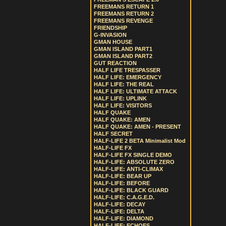
FREEMANS RETURN 1
FREEMANS RETURN 2
FREEMANS REVENGE
FRIENDSHIP
G-INVASION
GMAN HOUSE
GMAN ISLAND PART1
GMAN ISLAND PART2
GUT REACTION
HALF LIFE TRESPASSER
HALF LIFE: EMERGENCY
HALF LIFE: THE REAL
HALF LIFE: ULTIMATE ATTACK
HALF LIFE: UPLINK
HALF LIFE: VISITORS
HALF QUAKE
HALF QUAKE: AMEN
HALF QUAKE: AMEN - PRESENT
HALF SECRET
HALF-LIFE 2 BETA Minimalist Mod
HALF-LIFE FX
HALF-LIFE FX SINGLE DEMO
HALF-LIFE: ABSOLUTE ZERO
HALF-LIFE: ANTI-CLIMAX
HALF-LIFE: BEAR UP
HALF-LIFE: BEFORE
HALF-LIFE: BLACK GUARD
HALF-LIFE: C.A.G.E.D.
HALF-LIFE: DECAY
HALF-LIFE: DELTA
HALF-LIFE: DIAMOND
HALF-LIFE: ECHOES