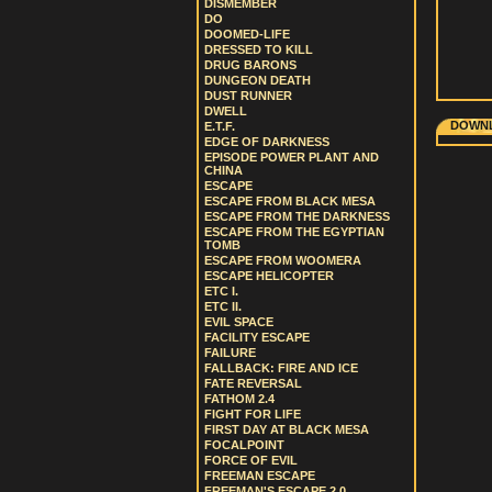
DISMEMBER
DO
DOOMED-LIFE
DRESSED TO KILL
DRUG BARONS
DUNGEON DEATH
DUST RUNNER
DWELL
DOWNL
E.T.F.
EDGE OF DARKNESS
EPISODE POWER PLANT AND
CHINA
ESCAPE
ESCAPE FROM BLACK MESA
ESCAPE FROM THE DARKNESS
ESCAPE FROM THE EGYPTIAN
TOMB
ESCAPE FROM WOOMERA
ESCAPE HELICOPTER
ETC I.
ETC II.
EVIL SPACE
FACILITY ESCAPE
FAILURE
FALLBACK: FIRE AND ICE
FATE REVERSAL
FATHOM 2.4
FIGHT FOR LIFE
FIRST DAY AT BLACK MESA
FOCALPOINT
FORCE OF EVIL
FREEMAN ESCAPE
FREEMAN'S ESCAPE 2.0