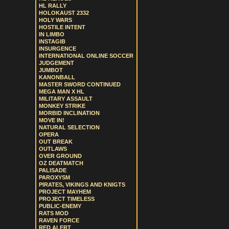
HL RALLY
HOLOKAUST 2332
HOLY WARS
HOSTILE INTENT
IN LIMBO
INSTAGIB
INSURGENCE
INTERNATIONAL ONLINE SOCCER
JUDGEMENT
JUMBOT
KANONBALL
MASTER SWORD CONTINUED
MEGA MAN X HL
MILITARY ASSAULT
MONKEY STRIKE
MORBID INCLINATION
MOVE IN!
NATURAL SELECTION
OPERA
OUT BREAK
OUTLAWS
OVER GROUND
OZ DEATMATCH
PALISADE
PAROXYSM
PIRATES, VIKINGS AND KNIGTS
PROJECT MAYHEM
PROJECT TIMELESS
PUBLIC-ENEMY
RATS MOD
RAVEN FORCE
RED ALERT