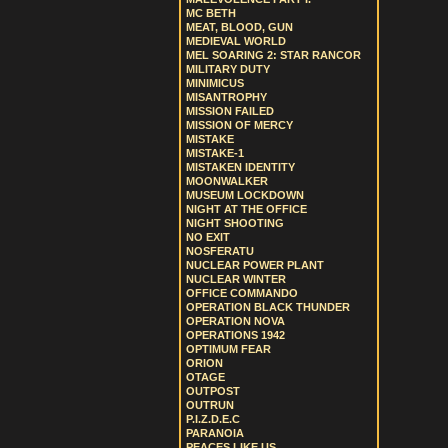
MC BETH
MEAT, BLOOD, GUN
MEDIEVAL WORLD
MEL SOARING 2: STAR RANCOR
MILITARY DUTY
MINIMICUS
MISANTROPHY
MISSION FAILED
MISSION OF MERCY
MISTAKE
MISTAKE-1
MISTAKEN IDENTITY
MOONWALKER
MUSEUM LOCKDOWN
NIGHT AT THE OFFICE
NIGHT SHOOTING
NO EXIT
NOSFERATU
NUCLEAR POWER PLANT
NUCLEAR WINTER
OFFICE COMMANDO
OPERATION BLACK THUNDER
OPERATION NOVA
OPERATIONS 1942
OPTIMUM FEAR
ORION
OTAGE
OUTPOST
OUTRUN
P.I.Z.D.E.C
PARANOIA
PEACES LIKE US