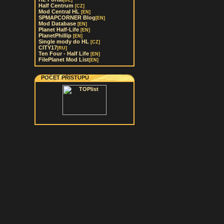
[DE]
Half Centrum
[CZ]
Mod Central HL
[EN]
SPMAPCORNER Blog
[EN]
Mod Database
[EN]
Planet Half-Life
[EN]
PlanetPhillip
[EN]
Single mody do HL
[CZ]
CITY17
[RU]
Ten Four - Half Life
[EN]
FilePlanet Mod List
[EN]
POČET PŘÍSTUPŮ