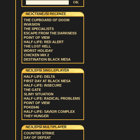
NEJČTENĚJŠÍ RECENZE
THE CUPBOARD OF DOOM
INVASION
THE SPECIALISTS
ESCAPE FROM THE DARKNESS
POINT OF VIEW
HALF-LIFE: RED ALERT
THE LOST HELL
WORST HOLIDAY
CHICKEN MIX 2
DESTINATION BLACK MESA
NEJLEPŠÍ SINGLEPLAYER
HALF-LIFE: DELTA
FIRST DAY AT BLACK MESA
HALF-LIFE: INSECURE
THE GATE
SLIMY SITUATION
HALF-LIFE: RADICAL PROBLEMS
POINT OF VIEW
POKE646
HALF-LIFE: SAVIOR COMPLEX
THEY HUNGER
NEJLEPŠÍ MULTIPLAYER
COUNTER STRIKE
DAY OF DEFEAT