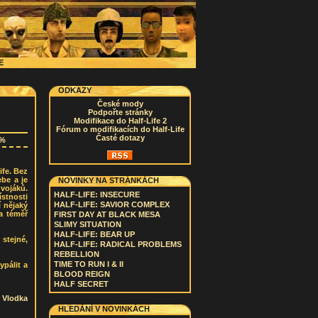
CE
ODKAZY
České mody
Podpořte stránky
Modifikace do Half-Life 2
Fórum o modifikacích do Half-Life
Časté dotazy
2%
ife. Bez
ebe a je
NOVINKY NA STRÁNKÁCH
 vojáků.
HALF-LIFE: INSECURE
ístnosti
HALF-LIFE: SAVIOR COMPLEX
í nějaký
a téměř
FIRST DAY AT BLACK MESA
SLIMY SITUATION
HALF-LIFE: BEAR UP
stejné,
HALF-LIFE: RADICAL PROBLEMS
REBELLION
TIME TO RUN I & II
ypálit a
BLOOD REIGN
HALF SECRET
-
Vlodka
HLEDÁNÍ V NOVINKÁCH