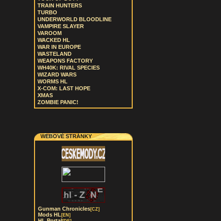
TRAIN HUNTERS
TURBO
UNDERWORLD BLOODLINE
VAMPIRE SLAYER
VAROOM
WACKED HL
WAR IN EUROPE
WASTELAND
WEAPONS FACTORY
WH40K: RIVAL SPECIES
WIZARD WARS
WORMS HL
X-COM: LAST HOPE
XMAS
ZOMBIE PANIC!
WEBOVÉ STRÁNKY
Gunman Chronicles
[CZ]
Mods HL
[EN]
HL Portal