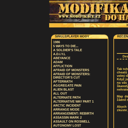
N
SINGLEPLAYER MODY
RECEN
1986
5 WAYS TO DIE...
A SOLDIER'S TALE
A.D.I.Y.L
De
ABEYANCE
ADAM
AFFLICTION
Tak toh
AFRAID OF MONSTERS
cheatů 
AFRAID OF MONSTERS:
velmi t
DIRECTOR'S CUT
Když js
AFTERMATH
na vás 
AGGREGATE PAIN
škared
nehrate
ALIEN BLAST
ALL OUT
Map de
ALTERNATE PATH
žádné n
ALTERNATIVE WAY PART 1
ARCTIC INCIDENT
Abych t
ARRANGE MODE
zkuste 
ARRANGEMENT: REBIRTH
ASSASSIN MARK 2
ASSAULT ON ROSWELL
AUTONOMY LOST