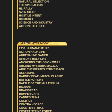
NATURAL SELECTION
THE SPECIALISTS
HL RALLY
SVEN CO-OP
HOSTILE INTENT
RICOCHET
SCIENCE AND INDUSTRY
ACTION HALF LIFE
MULTIPLAYER MODY
2338: HUMAN-FUTURE
ACTION HALF LIFE
ADRENALINE GAMER
AIRSOFT HALF LIFE
AMCKERNS EXPLOSION WARS
ARCANA MYSTERIA MAGICA
ARG! THE PIRATES STRIKE BACK
ASSASSINS
BARNEY DEATHMATCH CLASSIC
BATTLE FOR LIFE
BATTLE OF THE MILLENNIUM
BOXWAR
BRAINBREAD
BUMPER CARS
CANNED TUNA
COLD ICE
CONTRA - FORCE
COUNTER STRIKE
COVERT STRIKE FORCE