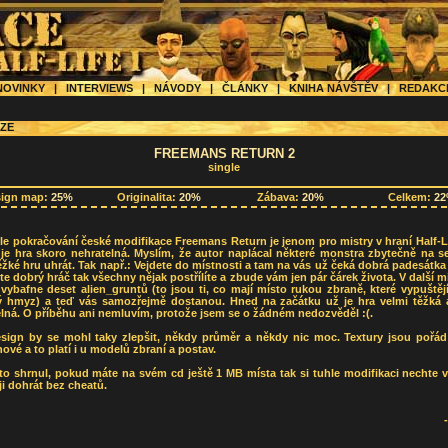
OVINKY
|
INTERVIEWS
|
NÁVODY
|
ČLÁNKY
|
KNIHA NÁVŠTĚV
|
REDAK
ZE
FREEMANS RETURN 2
single
sign map:
25%
Originalita:
20%
Zábava:
20%
Celkem:
2
le pokračování české modifikace Freemans Return je jenom pro mistry v hraní Half-L
je hra skoro nehratelná. Myslím, že autor naplácal některé monstra zbytečně na s
ěžké hru uhrát. Tak např.: Vejdete do místnosti a tam na vás už čeká dobrá padesátka
te dobrý hráč tak všechny nějak postřílíte a zbude vám jen pár čárek života. V další m
vybafne deset alien_gruntů (to jsou ti, co mají místo rukou zbraně, které vypuštěj
ý hmyz) a teď vás samozřejmě dostanou. Hned na začátku už je hra velmi těžká 
lná. O příběhu ani nemluvím, protože jsem se o žádném nedozvěděl :(.
sign by se mohl taky zlepšit, někdy průměr a někdy nic moc. Textury jsou pořád 
ové a to platí i u modelů zbraní a postav.
o shrnul, pokud máte na svém cd ještě 1 MB místa tak si tuhle modifikaci nechte v
ji dohrát bez cheatů.