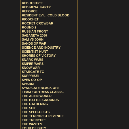
RED JUSTICE
RED MESA: PARTY
REFORCE
RESIDENT EVIL: COLD BLOOD
RICOCHET
ROCKET CROWBAR
ROUND 2
RUSSIAN FRONT
SABANETA 2050
SAM VS JOHN
SANDS OF WAR
SCIENCE AND INDUSTRY
SCIENTIST HUNT
SHORES OF VICTORY
SNARK WARS
SNIPER WARS
SNOW WAR
STARGATE TC
SURPRISE!
SVEN CO-OP
SWARM
SYNDICATE BLACK OPS
TEAM FORTRESS CLASSIC
THE ALIEN WORLD
THE BATTLE GROUNDS
THE GATHERING
THE SHIP
THE SPECIALISTS
THE TERRORIST REVENGE
THE TRENCHES
THE WASTES
TOUR OF DUTY