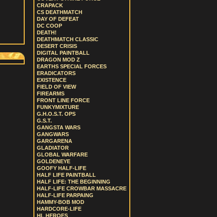
CRAPACK
CS DEATHMATCH
DAY OF DEFEAT
DC COOP
DEATH!
DEATHMATCH CLASSIC
DESERT CRISIS
DIGITAL PAINTBALL
DRAGON MOD Z
EARTHS SPECIAL FORCES
ERADICATORS
EXISTENCE
FIELD OF VIEW
FIREARMS
FRONT LINE FORCE
FUNKYMIXTURE
G.H.O.S.T. OPS
G.S.T.
GANGSTA WARS
GANGWARS
GARGARENA
GLADIATOR
GLOBAL WARFARE
GOLDENEYE
GOOFY HALF-LIFE
HALF LIFE PAINTBALL
HALF LIFE: THE BEGINNING
HALF-LIFE CROWBAR MASSACRE
HALF-LIFE PARPAING
HAMMY-BOB MOD
HARDCORE-LIFE
HL HEROES