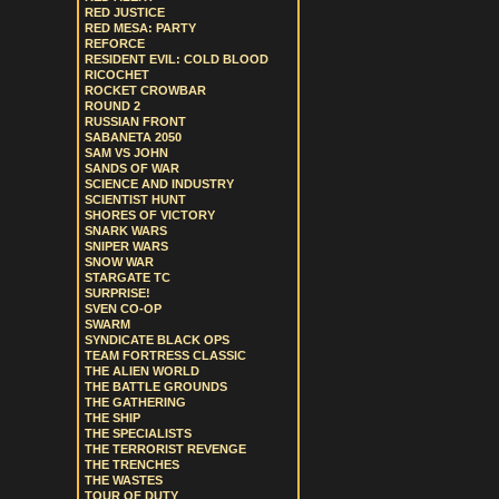
RED JUSTICE
RED MESA: PARTY
REFORCE
RESIDENT EVIL: COLD BLOOD
RICOCHET
ROCKET CROWBAR
ROUND 2
RUSSIAN FRONT
SABANETA 2050
SAM VS JOHN
SANDS OF WAR
SCIENCE AND INDUSTRY
SCIENTIST HUNT
SHORES OF VICTORY
SNARK WARS
SNIPER WARS
SNOW WAR
STARGATE TC
SURPRISE!
SVEN CO-OP
SWARM
SYNDICATE BLACK OPS
TEAM FORTRESS CLASSIC
THE ALIEN WORLD
THE BATTLE GROUNDS
THE GATHERING
THE SHIP
THE SPECIALISTS
THE TERRORIST REVENGE
THE TRENCHES
THE WASTES
TOUR OF DUTY