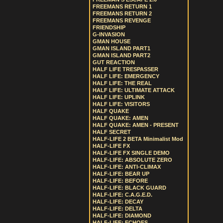
FREEMANS RETURN 1
FREEMANS RETURN 2
FREEMANS REVENGE
FRIENDSHIP
G-INVASION
GMAN HOUSE
GMAN ISLAND PART1
GMAN ISLAND PART2
GUT REACTION
HALF LIFE TRESPASSER
HALF LIFE: EMERGENCY
HALF LIFE: THE REAL
HALF LIFE: ULTIMATE ATTACK
HALF LIFE: UPLINK
HALF LIFE: VISITORS
HALF QUAKE
HALF QUAKE: AMEN
HALF QUAKE: AMEN - PRESENT
HALF SECRET
HALF-LIFE 2 BETA Minimalist Mod
HALF-LIFE FX
HALF-LIFE FX SINGLE DEMO
HALF-LIFE: ABSOLUTE ZERO
HALF-LIFE: ANTI-CLIMAX
HALF-LIFE: BEAR UP
HALF-LIFE: BEFORE
HALF-LIFE: BLACK GUARD
HALF-LIFE: C.A.G.E.D.
HALF-LIFE: DECAY
HALF-LIFE: DELTA
HALF-LIFE: DIAMOND
HALF-LIFE: ECHOES