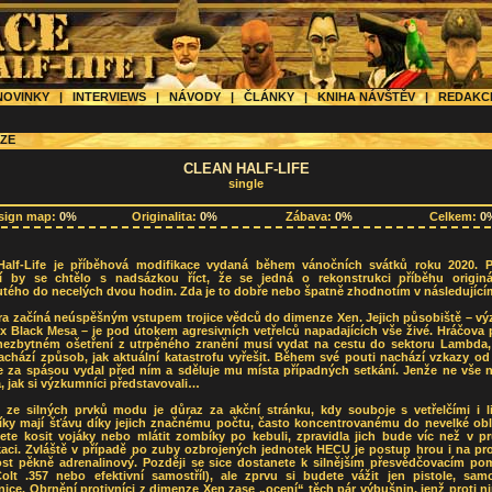
OVINKY
|
INTERVIEWS
|
NÁVODY
|
ČLÁNKY
|
KNIHA NÁVŠTĚV
|
REDAK
ZE
CLEAN HALF-LIFE
single
sign map:
0%
Originalita:
0%
Zábava:
0%
Celkem:
0
Half-Life je příběhová modifikace vydaná během vánočních svátků roku 2020. P
í by se chtělo s nadsázkou říct, že se jedná o rekonstrukci příběhu originá
tého do necelých dvou hodin. Zda je to dobře nebo špatně zhodnotím v následujícím
ra začíná neúspěšným vstupem trojice vědců do dimenze Xen. Jejich působiště – v
x Black Mesa – je pod útokem agresivních vetřelců napadajících vše živé. Hráčova 
nezbytném ošetření z utrpěného zranění musí vydat na cestu do sektoru Lambda,
chází způsob, jak aktuální katastrofu vyřešit. Během své pouti nachází vzkazy od
se za spásou vydal před ním a sděluje mu místa případných setkání. Jenže ne vše 
 jak si výzkumníci představovali…
 ze silných prvků modu je důraz za akční stránku, kdy souboje s vetřelčími i l
níky mají šťávu díky jejich značnému počtu, často koncentrovanému do nevelké obla
ete kosit vojáky nebo mlátit zombíky po kebuli, zpravidla jich bude víc než v p
kaci. Zvláště v případě po zuby ozbrojených jednotek HECU je postup hrou i na pro
ost pěkně adrenalinový. Později se sice dostanete k silnějším přesvědčovacím p
Colt .357 nebo efektivní samostříl), ale zprvu si budete vážit jen pistole, sam
ice. Obrnění protivníci z dimenze Xen zase „ocení“ těch pár výbušnin, jenž proti 