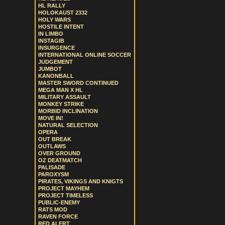
HL RALLY
HOLOKAUST 2332
HOLY WARS
HOSTILE INTENT
IN LIMBO
INSTAGIB
INSURGENCE
INTERNATIONAL ONLINE SOCCER
JUDGEMENT
JUMBOT
KANONBALL
MASTER SWORD CONTINUED
MEGA MAN X HL
MILITARY ASSAULT
MONKEY STRIKE
MORBID INCLINATION
MOVE IN!
NATURAL SELECTION
OPERA
OUT BREAK
OUTLAWS
OVER GROUND
OZ DEATMATCH
PALISADE
PAROXYSM
PIRATES, VIKINGS AND KNIGTS
PROJECT MAYHEM
PROJECT TIMELESS
PUBLIC-ENEMY
RATS MOD
RAVEN FORCE
RED ALERT