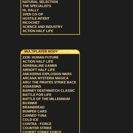
NATURAL SELECTION
THE SPECIALISTS
HL RALLY
SVEN CO-OP
HOSTILE INTENT
RICOCHET
SCIENCE AND INDUSTRY
ACTION HALF LIFE
MULTIPLAYER MODY
2338: HUMAN-FUTURE
ACTION HALF LIFE
ADRENALINE GAMER
AIRSOFT HALF LIFE
AMCKERNS EXPLOSION WARS
ARCANA MYSTERIA MAGICA
ARG! THE PIRATES STRIKE BACK
ASSASSINS
BARNEY DEATHMATCH CLASSIC
BATTLE FOR LIFE
BATTLE OF THE MILLENNIUM
BOXWAR
BRAINBREAD
BUMPER CARS
CANNED TUNA
COLD ICE
CONTRA - FORCE
COUNTER STRIKE
COVERT STRIKE FORCE