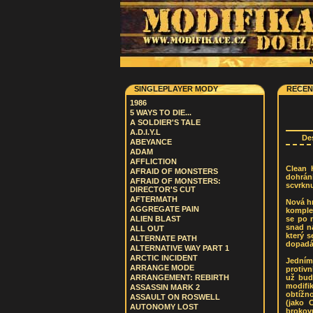
N
SINGLEPLAYER MODY
RECEN
1986
5 WAYS TO DIE...
A SOLDIER'S TALE
A.D.I.Y.L
De
ABEYANCE
ADAM
AFFLICTION
Clean 
AFRAID OF MONSTERS
dohrán
AFRAID OF MONSTERS:
scvrknu
DIRECTOR'S CUT
AFTERMATH
Nová h
AGGREGATE PAIN
komple
se po 
ALIEN BLAST
snad na
ALL OUT
který 
ALTERNATE PATH
dopadá,
ALTERNATIVE WAY PART 1
ARCTIC INCIDENT
Jedním
ARRANGE MODE
protiv
už bud
ARRANGEMENT: REBIRTH
modifi
ASSASSIN MARK 2
obtížn
ASSAULT ON ROSWELL
(jako 
AUTONOMY LOST
brokovn