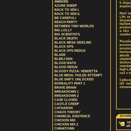
AWAKEN
k dispo
AZURE SHEEP
doplnit
BACK TO XEN I.
Není s
BACK TO XEN II.
Life s
BE CAREFUL!
dostate
BEACH PARTY
tlačíte
BETWEEN TWO WORLDS
protivn
BIG LOLLY
u téct
zasahov
BIG SCIENTISTS
BLACK DEATH
Prostř
BLACK MESA SIDELINE
prosto
BLACK OPS
prostor
BLACK OPS REDUX
techno
BLADE
akorát
objekt
BLBEJ DEN
druhov
BLOOD BATH
standar
BLOOD REIGN
Half-L
BLOODY PIZZA: VENDETTA
což v 
BLUE MESA: FAILED ATTEMPT
BLUE SHIFT: UNLOCKED
Celkový
též ne
BOREALITY PART 1
nenaraz
BRAVE BRAIN
BREAKDOWN 1
BREAKDOWN 2
CASE CLOSED
CASTLE CREEP
CATHARSIS
CHAOS THEORY
DOWNL
CHEMICAL EXISTENCE
CHICKEN MIX
ht
CHICKEN MIX 2
alf
CHINATOWN