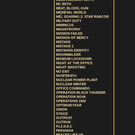
MC BETH
MEAT, BLOOD, GUN
MEDIEVAL WORLD
MEL SOARING 2: STAR RANCOR
MILITARY DUTY
MINIMICUS
MISANTROPHY
MISSION FAILED
MISSION OF MERCY
MISTAKE
MISTAKE-1
MISTAKEN IDENTITY
MOONWALKER
MUSEUM LOCKDOWN
NIGHT AT THE OFFICE
NIGHT SHOOTING
NO EXIT
NOSFERATU
NUCLEAR POWER PLANT
NUCLEAR WINTER
OFFICE COMMANDO
OPERATION BLACK THUNDER
OPERATION NOVA
OPERATIONS 1942
OPTIMUM FEAR
ORION
OTAGE
OUTPOST
OUTRUN
P.I.Z.D.E.C
PARANOIA
PEACES LIKE US