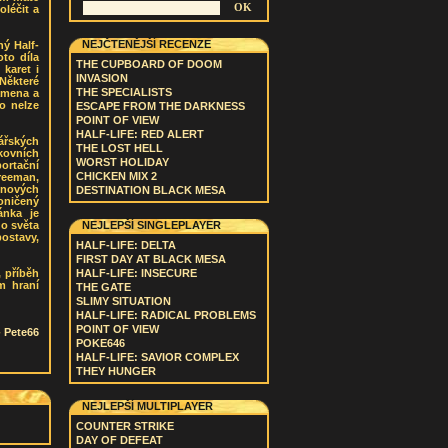
oléčit a
NEJČTENĚJŠÍ RECENZE
ý Half-
to díla
THE CUPBOARD OF DOOM
 karet i
INVASION
 Některé
THE SPECIALISTS
ramena a
o nelze
ESCAPE FROM THE DARKNESS
POINT OF VIEW
HALF-LIFE: RED ALERT
ářských
THE LOST HELL
kovních
WORST HOLIDAY
portační
CHICKEN MIX 2
reeman,
 nových
DESTINATION BLACK MESA
oničený
ánka je
do světa
NEJLEPŠÍ SINGLEPLAYER
ostavy,
HALF-LIFE: DELTA
FIRST DAY AT BLACK MESA
, příběh
HALF-LIFE: INSECURE
m hraní
THE GATE
SLIMY SITUATION
HALF-LIFE: RADICAL PROBLEMS
POINT OF VIEW
-
Pete66
POKE646
HALF-LIFE: SAVIOR COMPLEX
THEY HUNGER
NEJLEPŠÍ MULTIPLAYER
COUNTER STRIKE
DAY OF DEFEAT