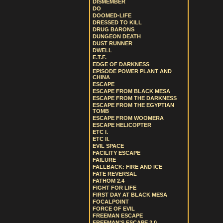
DISMEMBER
DO
DOOMED-LIFE
DRESSED TO KILL
DRUG BARONS
DUNGEON DEATH
DUST RUNNER
DWELL
E.T.F.
EDGE OF DARKNESS
EPISODE POWER PLANT AND
CHINA
ESCAPE
ESCAPE FROM BLACK MESA
ESCAPE FROM THE DARKNESS
ESCAPE FROM THE EGYPTIAN
TOMB
ESCAPE FROM WOOMERA
ESCAPE HELICOPTER
ETC I.
ETC II.
EVIL SPACE
FACILITY ESCAPE
FAILURE
FALLBACK: FIRE AND ICE
FATE REVERSAL
FATHOM 2.4
FIGHT FOR LIFE
FIRST DAY AT BLACK MESA
FOCALPOINT
FORCE OF EVIL
FREEMAN ESCAPE
FREEMAN'S ESCAPE 2.0