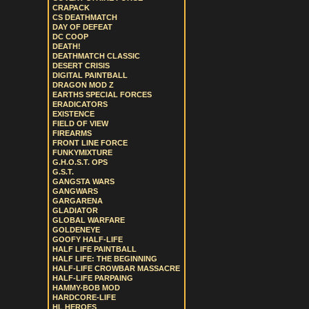
CRAPACK
CS DEATHMATCH
DAY OF DEFEAT
DC COOP
DEATH!
DEATHMATCH CLASSIC
DESERT CRISIS
DIGITAL PAINTBALL
DRAGON MOD Z
EARTHS SPECIAL FORCES
ERADICATORS
EXISTENCE
FIELD OF VIEW
FIREARMS
FRONT LINE FORCE
FUNKYMIXTURE
G.H.O.S.T. OPS
G.S.T.
GANGSTA WARS
GANGWARS
GARGARENA
GLADIATOR
GLOBAL WARFARE
GOLDENEYE
GOOFY HALF-LIFE
HALF LIFE PAINTBALL
HALF LIFE: THE BEGINNING
HALF-LIFE CROWBAR MASSACRE
HALF-LIFE PARPAING
HAMMY-BOB MOD
HARDCORE-LIFE
HL HEROES