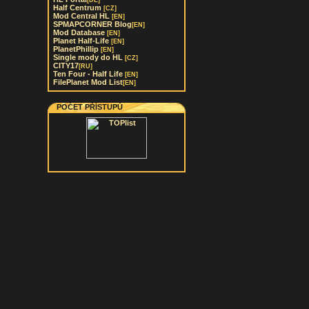
[DE]
Half Centrum
[CZ]
Mod Central HL
[EN]
SPMAPCORNER Blog
[EN]
Mod Database
[EN]
Planet Half-Life
[EN]
PlanetPhillip
[EN]
Single mody do HL
[CZ]
CITY17
[RU]
Ten Four - Half Life
[EN]
FilePlanet Mod List
[EN]
POČET PŘÍSTUPŮ