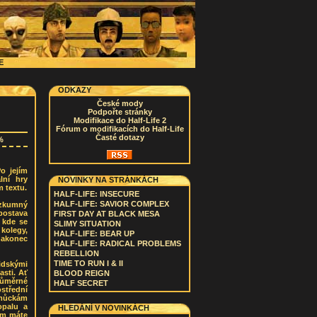
CE
ODKAZY
České mody
Podpořte stránky
Modifikace do Half-Life 2
Fórum o modifikacích do Half-Life
Časté dotazy
%
o jejím
lní hry
NOVINKY NA STRÁNKÁCH
 textu.
HALF-LIFE: INSECURE
HALF-LIFE: SAVIOR COMPLEX
ýzkumný
postava
FIRST DAY AT BLACK MESA
 kde se
SLIMY SITUATION
 kolegy,
HALF-LIFE: BEAR UP
nakonec
HALF-LIFE: RADICAL PROBLEMS
REBELLION
TIME TO RUN I & II
idskými
sti. Ať
BLOOD REIGN
růměrné
HALF SECRET
střední
omůckám
opalu a
HLEDÁNÍ V NOVINKÁCH
nim máte