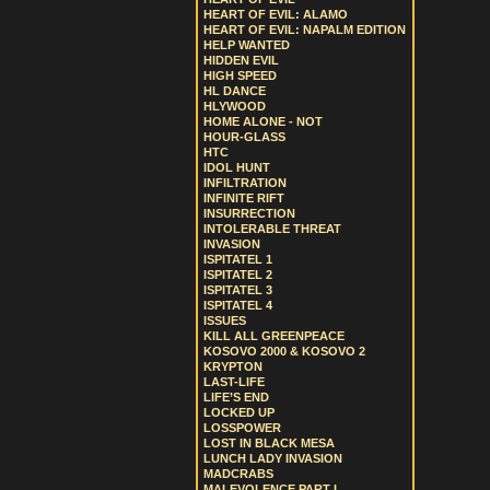
HEART OF EVIL: ALAMO
HEART OF EVIL: NAPALM EDITION
HELP WANTED
HIDDEN EVIL
HIGH SPEED
HL DANCE
HLYWOOD
HOME ALONE - NOT
HOUR-GLASS
HTC
IDOL HUNT
INFILTRATION
INFINITE RIFT
INSURRECTION
INTOLERABLE THREAT
INVASION
ISPITATEL 1
ISPITATEL 2
ISPITATEL 3
ISPITATEL 4
ISSUES
KILL ALL GREENPEACE
KOSOVO 2000 & KOSOVO 2
KRYPTON
LAST-LIFE
LIFE’S END
LOCKED UP
LOSSPOWER
LOST IN BLACK MESA
LUNCH LADY INVASION
MADCRABS
MALEVOLENCE PART I.