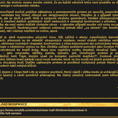
zici. Na druhou stranu musím zmínit, že po každé náročné bitce není problém se d
 energii v ochranném obleku.
amozřejmě možné pobíhat základnou s permanentním prstem na spoušti, pravověrn
e neobejde bez řešení rébusů ani skriptovaných situací. Obojího je v případě toho
k, jak se sluší a patří. Hráč si vyzkouší obsluhu generátorů, hledání přístupových
k k otevření dalších proklatých dveří vedoucích k následují konfrontaci s přesilou.
íky ale není radno dráždit chrlením olova - v takovém případě musíte vzít nohy na 
 do bezpečí. Naskriptované události zobrazují jednak dění „za oknem“ (do kteréh
at), tak i nástup nepřátel na scénu, apod.
edí je silně inspirováno původní hrou. Děj začíná v alieny zamořených kancel
rech, přesouvá se do skladišť obsazených vojskem, nesmí chybět návštěva ven
, eliminace toxických chapadel, konfrontace s ninja bojovnicemi ani ochutnávka tele
logie s následnou cestou na Xen. Zkrátka zažijete podobné putování jako Gordon F
 smrsknuté do kratší doby. Mapy jsou vyplněny vcelku detailně, obsahují řadu
ů – jako umyvadla, skříňky, panely, spínače, atd. Úsměvným prvkem je p
álečný tank Tiger, kterým snad na komplex zaútočili mariňáci?! Zvuková str
dní, během hraní párkrát zazní nové melodie, které se (na rozdíl od jiných projektů) 
ifu dozajista hodí. Dalším zajímavým prvkem je poněkud rozkývaný pohyb hlavní p
modech také nebývá běžné.
 dojem z Clean Half-Life je veskrze pozitivní. Herní náplň i délka modu je ucházející
ní špatný a závěr poměrně překvapivý. Na žádný závažný nedostatek jsem běhe
il.
OAD MODIFIKACE
tps://www.moddb.com/mods/clean-half-life/downloads/clean-h
-life-full-version