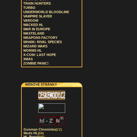
TRAIN HUNTERS
TURBO
UNDERWORLD BLOODLINE
VAMPIRE SLAYER
VAROOM
WACKED HL
WAR IN EUROPE
WASTELAND
WEAPONS FACTORY
WH40K: RIVAL SPECIES
WIZARD WARS
WORMS HL
X-COM: LAST HOPE
XMAS
ZOMBIE PANIC!
WEBOVÉ STRÁNKY
Gunman Chronicles
[CZ]
Mods HL
[EN]
HL Portal