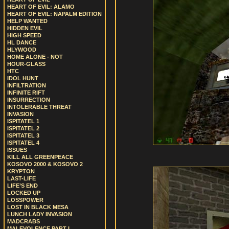
HEART OF EVIL: ALAMO
HEART OF EVIL: NAPALM EDITION
HELP WANTED
HIDDEN EVIL
HIGH SPEED
HL DANCE
HLYWOOD
HOME ALONE - NOT
HOUR-GLASS
HTC
IDOL HUNT
INFILTRATION
INFINITE RIFT
INSURRECTION
INTOLERABLE THREAT
INVASION
ISPITATEL 1
ISPITATEL 2
ISPITATEL 3
ISPITATEL 4
ISSUES
KILL ALL GREENPEACE
KOSOVO 2000 & KOSOVO 2
KRYPTON
LAST-LIFE
LIFE’S END
LOCKED UP
LOSSPOWER
LOST IN BLACK MESA
LUNCH LADY INVASION
MADCRABS
MALEVOLENCE PART I.