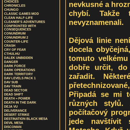
CHOICES
nevkusné a hrozn
CHRONICLES
CHUNGO
chybí. Takže t
CLASSIC GAMES MOD
CLEAN HALF-LIFE
nevyznamenali.
CLEANER'S ADVENTURES
CONFRONTED WITH
CONSEQUENCES
CONUNDRUM
CONUNDRUM 2
Dějová linie nen
COUNTER-LIFE
CRASH
docela obyčejná
CRY OF FEAR
CTHULHU
tomuto velkému
DALEK UNBIDDEN
DANGER
dobře určit, do
DARK FORCE
DARK OPERATIONS
zařadit. Někte
DARK TERRITORY
DAV LEVELS PACK 1
DAV SUB
přetechnizované,
DAV TRAIN
DEAD SECTOR
Připadá se mi t
DEAD SHIFT
DEATH = POWER
různých stylů.
DEATH IN THE DARK
DEJA VU
počítačový prog
DELIVERANCE
DESERT STRIKE
jede navštívit
DESTINATION BLACK MESA
DEVIL MESA
DISCOMAN