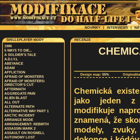
NOVINKY
|
INTERVIEWS
|
NÁ
SINGLEPLAYER MODY
RECENZE
1986
CHEMIC
5 WAYS TO DIE...
A SOLDIER'S TALE
A.D.I.Y.L
ABEYANCE
ADAM
AFFLICTION
Design map:
55%
Originalit
AFRAID OF MONSTERS
AFRAID OF MONSTERS:
DIRECTOR'S CUT
Chemická existe
AFTERMATH
AGGREGATE PAIN
jako jeden z 
ALIEN BLAST
ALL OUT
ALTERNATE PATH
modifikuje napro
ALTERNATIVE WAY PART 1
ARCTIC INCIDENT
znamená, že skor
ARRANGE MODE
ARRANGEMENT: REBIRTH
modely, zvuky
ASSASSIN MARK 2
ASSAULT ON ROSWELL
dokonce i kódóvá
AUTONOMY LOST