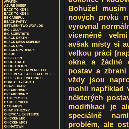
AWAKEN
AZURE SHEEP
Bohužel musím 
BACK TO XEN I.
BACK TO XEN II.
nových prvků n
BE CAREFUL!
BEACH PARTY
vyrovnal normáln
BETWEEN TWO WORLDS
BIG LOLLY
víceméně velmi
BIG SCIENTISTS
BLACK DEATH
avšak místy si a
BLACK MESA SIDELINE
BLACK OPS
BLACK OPS REDUX
velkou práci (nap
BLADE
BLBEJ DEN
okna a žádné d
BLOOD BATH
BLOOD REIGN
postav a zbraní
BLOODY PIZZA: VENDETTA
BLUE MESA: FAILED ATTEMPT
vždy jsou napro
BLUE SHIFT: UNLOCKED
BOREALITY PART 1
mohli například 
BRAVE BRAIN
BREAKDOWN 1
BREAKDOWN 2
některých postav
CASE CLOSED
CASTLE CREEP
modifikaci je a
CATHARSIS
CHAOS THEORY
speciálně na
CHEMICAL EXISTENCE
CHICKEN MIX
problém, ale ost
CHICKEN MIX 2
CHINATOWN