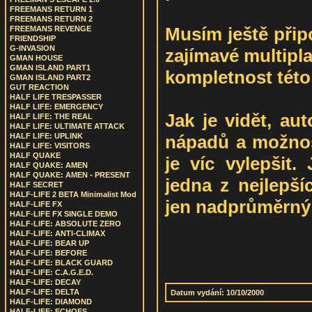
FREEMANS RETURN 1
FREEMANS RETURN 2
Musím ještě přip
FREEMANS REVENGE
FRIENDSHIP
G-INVASION
zajímavé multipl
GMAN HOUSE
GMAN ISLAND PART1
kompletnost této
GMAN ISLAND PART2
GUT REACTION
HALF LIFE TRESPASSER
HALF LIFE: EMERGENCY
Jak je vidět, au
HALF LIFE: THE REAL
HALF LIFE: ULTIMATE ATTACK
nápadů a možnost
HALF LIFE: UPLINK
HALF LIFE: VISITORS
HALF QUAKE
je víc vylepšit.
HALF QUAKE: AMEN
HALF QUAKE: AMEN - PRESENT
jedna z nejlepší
HALF SECRET
HALF-LIFE 2 BETA Minimalist Mod
jen nadprůměrný
HALF-LIFE FX
HALF-LIFE FX SINGLE DEMO
HALF-LIFE: ABSOLUTE ZERO
HALF-LIFE: ANTI-CLIMAX
HALF-LIFE: BEAR UP
HALF-LIFE: BEFORE
HALF-LIFE: BLACK GUARD
HALF-LIFE: C.A.G.E.D.
HALF-LIFE: DECAY
HALF-LIFE: DELTA
Datum vydání: 10/10/2000
HALF-LIFE: DIAMOND
HALF-LIFE: ECHOES