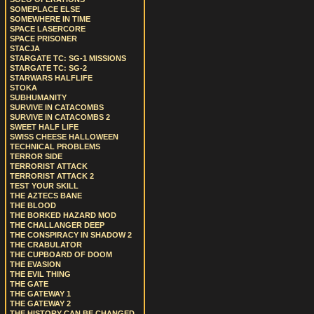
SOMEPLACE ELSE
SOMEWHERE IN TIME
SPACE LASERCORE
SPACE PRISONER
STACJA
STARGATE TC: SG-1 MISSIONS
STARGATE TC: SG-2
STARWARS HALFLIFE
STOKA
SUBHUMANITY
SURVIVE IN CATACOMBS
SURVIVE IN CATACOMBS 2
SWEET HALF LIFE
SWISS CHEESE HALLOWEEN
TECHNICAL PROBLEMS
TERROR SIDE
TERRORIST ATTACK
TERRORIST ATTACK 2
TEST YOUR SKILL
THE AZTECS BANE
THE BLOOD
THE BORKED HAZARD MOD
THE CHALLANGER DEEP
THE CONSPIRACY IN SHADOW 2
THE CRABULATOR
THE CUPBOARD OF DOOM
THE EVASION
THE EVIL THING
THE GATE
THE GATEWAY 1
THE GATEWAY 2
THE HISTORY CAN BE CHANGED