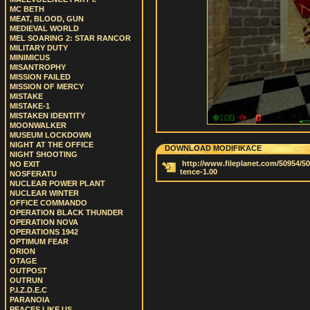
MC BETH
MEAT, BLOOD, GUN
MEDIEVAL WORLD
MEL SOARING 2: STAR RANCOR
MILITARY DUTY
MINIMICUS
MISANTROPHY
MISSION FAILED
MISSION OF MERCY
MISTAKE
MISTAKE-1
MISTAKEN IDENTITY
MOONWALKER
MUSEUM LOCKDOWN
NIGHT AT THE OFFICE
DOWNLOAD MODIFIKACE
NIGHT SHOOTING
http://www.fileplanet.com/50954/50
NO EXIT
tence-1.00
NOSFERATU
NUCLEAR POWER PLANT
NUCLEAR WINTER
OFFICE COMMANDO
OPERATION BLACK THUNDER
OPERATION NOVA
OPERATIONS 1942
OPTIMUM FEAR
ORION
OTAGE
OUTPOST
OUTRUN
P.I.Z.D.E.C
PARANOIA
PEACES LIKE US