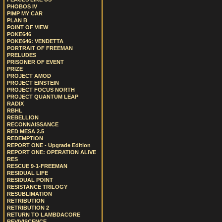
PHOBOS IV
PIMP MY CAR
PLAN B
POINT OF VIEW
POKE646
POKE646: VENDETTA
PORTRAIT OF FREEMAN
PRELUDES
PRISONER OF EVENT
PRIZE
PROJECT AMOD
PROJECT EINSTEIN
PROJECT FOCUS NORTH
PROJECT QUANTUM LEAP
RADIX
RBHL
REBELLION
RECONNAISSANCE
RED MESA 2.5
REDEMPTION
REPORT ONE - Upgrade Edition
REPORT ONE: OPERATION ALIVE
RES
RESCUE 9-1-FREEMAN
RESIDUAL LIFE
RESIDUAL POINT
RESISTANCE TRILOGY
RESUBLIMATION
RETRIBUTION
RETRIBUTION 2
RETURN TO LAMBDACORE
REVIVISCENCE