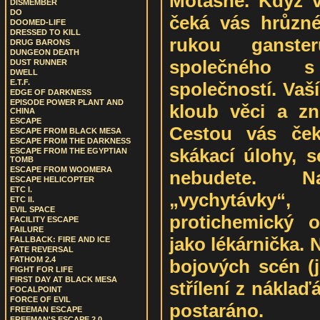
Motashe. Když v
DISMEMBER
DO
čeká vás hrůzné
DOOMED-LIFE
DRESSED TO KILL
rukou ganste
DRUG BARONS
DUNGEON DEATH
společného s
DUST RUNNER
DWELL
E.T.F.
společností. Vaš
EDGE OF DARKNESS
EPISODE POWER PLANT AND
kloub věci a zn
CHINA
ESCAPE
Cestou vás ček
ESCAPE FROM BLACK MESA
ESCAPE FROM THE DARKNESS
skákací úlohy, s
ESCAPE FROM THE EGYPTIAN
TOMB
ESCAPE FROM WOOMERA
nebudete. N
ESCAPE HELICOPTER
ETC I.
„vychytávky
ETC II.
EVIL SPACE
protichemický o
FACILITY ESCAPE
FAILURE
jako lékárnička. 
FALLBACK: FIRE AND ICE
FATE REVERSAL
FATHOM 2.4
bojových scén (
FIGHT FOR LIFE
FIRST DAY AT BLACK MESA
střílení z náklaď
FOCALPOINT
FORCE OF EVIL
postaráno.
FREEMAN ESCAPE
FREEMAN'S ESCAPE 2.0