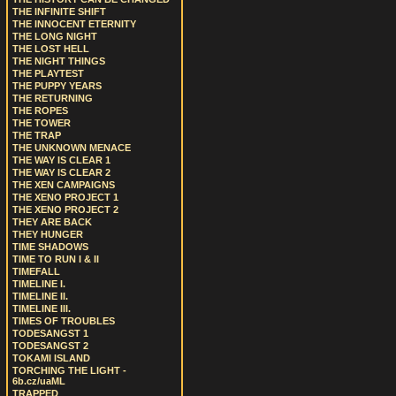
THE INFINITE SHIFT
THE INNOCENT ETERNITY
THE LONG NIGHT
THE LOST HELL
THE NIGHT THINGS
THE PLAYTEST
THE PUPPY YEARS
THE RETURNING
THE ROPES
THE TOWER
THE TRAP
THE UNKNOWN MENACE
THE WAY IS CLEAR 1
THE WAY IS CLEAR 2
THE XEN CAMPAIGNS
THE XENO PROJECT 1
THE XENO PROJECT 2
THEY ARE BACK
THEY HUNGER
TIME SHADOWS
TIME TO RUN I & II
TIMEFALL
TIMELINE I.
TIMELINE II.
TIMELINE III.
TIMES OF TROUBLES
TODESANGST 1
TODESANGST 2
TOKAMI ISLAND
TORCHING THE LIGHT -
6b.cz/uaML
TRAPPED