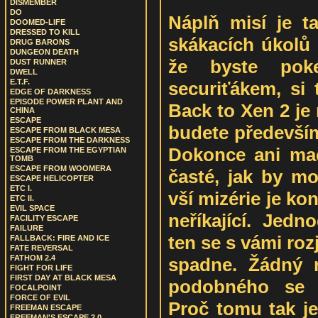
DISMEMBER
DO
Náplň misí je t
DOOMED-LIFE
DRESSED TO KILL
skákacích úkolů 
DRUG BARONS
DUNGEON DEATH
že byste pok
DUST RUNNER
DWELL
E.T.F.
securiťákem, si 
EDGE OF DARKNESS
EPISODE POWER PLANT AND
Back to Xen 2 je 
CHINA
ESCAPE
budete především
ESCAPE FROM BLACK MESA
ESCAPE FROM THE DARKNESS
Dokonce ani mačk
ESCAPE FROM THE EGYPTIAN
TOMB
ESCAPE FROM WOOMERA
časté, jak by mo
ESCAPE HELICOPTER
ETC I.
vší mizérie je kon
ETC II.
EVIL SPACE
neříkající. Jedn
FACILITY ESCAPE
FAILURE
ten se s vámi ro
FALLBACK: FIRE AND ICE
FATE REVERSAL
FATHOM 2.4
spadne. Žádný n
FIGHT FOR LIFE
FIRST DAY AT BLACK MESA
podobného se n
FOCALPOINT
FORCE OF EVIL
Proč tomu tak je,
FREEMAN ESCAPE
FREEMAN'S ESCAPE 2.0