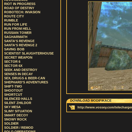
RIOT IN PROGRESS
ROAD OF DESTINY
ROBOTECH: INVASION
ROUTE CITY
RUMBLE
RUN FOR LIFE
RUN FROM HELL
RUSSIAN TOWER
SAGHARMATH
SANTA'S REVENGE
SANTA'S REVENGE 2
SAVING BOB
SCIENTIST SLAUGHTERHOUSE
SECRET WEAPON
SECTOR 6
SECTOR 6X
SEEK AND DESTROY
SENSES IN DECAY
SEX, DRUGS & BEER-CAN
SHEPHARD'S ADVENTURES
SHIFT-TWO
SHOOTOUT
SHORTCUT
SILENCED HALLS
DOWNLOAD MODIFIKACE
SILENT ZHILDOR
SKY MESA
http://www.vossey.com/telecharge
SLIMY SITUATION
SMART DECOY
SNOWY ROCK
SOLDIER
SOLDIER / REMOD
SOLO OPERATIONS