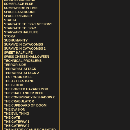
SOMEPLACE ELSE
SOMEWHERE IN TIME
SPACE LASERCORE
SPACE PRISONER
STACJA
STARGATE TC: SG-1 MISSIONS
STARGATE TC: SG-2
STARWARS HALFLIFE
STOKA
SUBHUMANITY
SURVIVE IN CATACOMBS
SURVIVE IN CATACOMBS 2
SWEET HALF LIFE
SWISS CHEESE HALLOWEEN
TECHNICAL PROBLEMS
TERROR SIDE
TERRORIST ATTACK
TERRORIST ATTACK 2
TEST YOUR SKILL
THE AZTECS BANE
THE BLOOD
THE BORKED HAZARD MOD
THE CHALLANGER DEEP
THE CONSPIRACY IN SHADOW 2
THE CRABULATOR
THE CUPBOARD OF DOOM
THE EVASION
THE EVIL THING
THE GATE
THE GATEWAY 1
THE GATEWAY 2
THE HISTORY CAN BE CHANGED