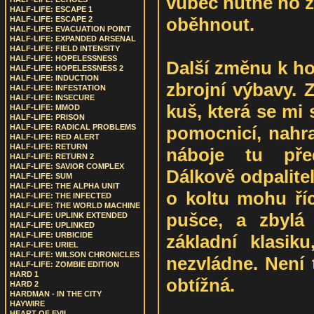
vůbec nutné ho z
HALF-LIFE: ESCAPE 1
oběhnout.
HALF-LIFE: ESCAPE 2
HALF-LIFE: EVACUATION POINT
HALF-LIFE: EXPANDED ARSENAL
HALF-LIFE: FIELD INTENSITY
HALF-LIFE: HOPELESSNESS
Další změnu k h
HALF-LIFE: HOPELESSNESS 2
HALF-LIFE: INDUCTION
zbrojní výbavy. 
HALF-LIFE: INFESTATION
HALF-LIFE: INSECURE
kuš, která se mi 
HALF-LIFE: MMOD
HALF-LIFE: PRISON
pomocnicí, nahrad
HALF-LIFE: RADICAL PROBLEMS
HALF-LIFE: RED ALERT
HALF-LIFE: RETURN
náboje tu před
HALF-LIFE: RETURN 2
HALF-LIFE: SAVIOR COMPLEX
Dálkově odpalite
HALF-LIFE: SUM
HALF-LIFE: THE ALPHA UNIT
o koltu mohu říc
HALF-LIFE: THE INFECTED
HALF-LIFE: THE WORLD MACHINE
pušce, a zbylá 
HALF-LIFE: UPLINK EXTENDED
HALF-LIFE: UPLINKED
HALF-LIFE: URBICIDE
základní klasi
HALF-LIFE: URIEL
HALF-LIFE: WILSON CHRONICLES
nezvládne. Není 
HALF-LIFE: ZOMBIE EDITION
HARD 1
obtížná.
HARD 2
HARDMAN - IN THE CITY
HAYWIRE
HEART OF EVIL