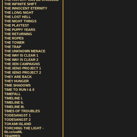
THE INFINITE SHIFT
THE INNOCENT ETERNITY
THE LONG NIGHT
THE LOST HELL
THE NIGHT THINGS
THE PLAYTEST
THE PUPPY YEARS
THE RETURNING
THE ROPES
THE TOWER
THE TRAP
THE UNKNOWN MENACE
THE WAY IS CLEAR 1
THE WAY IS CLEAR 2
THE XEN CAMPAIGNS
THE XENO PROJECT 1
THE XENO PROJECT 2
THEY ARE BACK
THEY HUNGER
TIME SHADOWS
TIME TO RUN I & II
TIMEFALL
TIMELINE I.
TIMELINE II.
TIMELINE III.
TIMES OF TROUBLES
TODESANGST 1
TODESANGST 2
TOKAMI ISLAND
TORCHING THE LIGHT -
6b.cz/uaML
TRAPPED