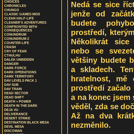
CHOICES
Nedá se sice říc
CHRONICLES
CHUNGO
jenže od začát
CLASSIC GAMES MOD
CLEAN HALF-LIFE
budete pohyb
CLEANER'S ADVENTURES
CONFRONTED WITH
prostředí, který
CONSEQUENCES
CONUNDRUM
CONUNDRUM 2
Několikrát sice
COUNTER-LIFE
CRASH
nebo se svezet
CRY OF FEAR
CTHULHU
většiny budete 
DALEK UNBIDDEN
DANGER
a skladech. Ten
DARK FORCE
DARK OPERATIONS
hratelnost, mě 
DARK TERRITORY
DAV LEVELS PACK 1
DAV SUB
prostředí začalo
DAV TRAIN
DEAD SECTOR
a na konec jsem 
DEAD SHIFT
DEATH = POWER
věděl, zda se do
DEATH IN THE DARK
DEJA VU
Až na dva krát
DELIVERANCE
DESERT STRIKE
nezměnilo.
DESTINATION BLACK MESA
DEVIL MESA
DISCOMAN