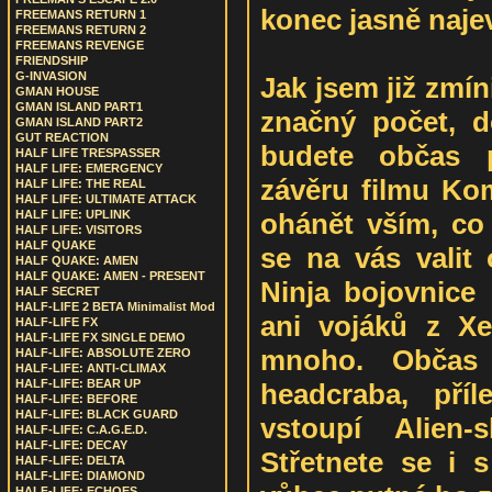
konec jasně naje
FREEMANS RETURN 1
FREEMANS RETURN 2
FREEMANS REVENGE
FRIENDSHIP
G-INVASION
Jak jsem již zmín
GMAN HOUSE
GMAN ISLAND PART1
značný počet, d
GMAN ISLAND PART2
GUT REACTION
budete občas p
HALF LIFE TRESPASSER
HALF LIFE: EMERGENCY
závěru filmu Ko
HALF LIFE: THE REAL
HALF LIFE: ULTIMATE ATTACK
ohánět vším, co
HALF LIFE: UPLINK
HALF LIFE: VISITORS
HALF QUAKE
se na vás valit 
HALF QUAKE: AMEN
HALF QUAKE: AMEN - PRESENT
Ninja bojovnice 
HALF SECRET
HALF-LIFE 2 BETA Minimalist Mod
ani vojáků z Xe
HALF-LIFE FX
HALF-LIFE FX SINGLE DEMO
mnoho. Občas 
HALF-LIFE: ABSOLUTE ZERO
HALF-LIFE: ANTI-CLIMAX
HALF-LIFE: BEAR UP
headcraba, pří
HALF-LIFE: BEFORE
HALF-LIFE: BLACK GUARD
vstoupí Alien-
HALF-LIFE: C.A.G.E.D.
HALF-LIFE: DECAY
Střetnete se i 
HALF-LIFE: DELTA
HALF-LIFE: DIAMOND
HALF-LIFE: ECHOES