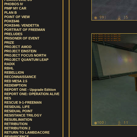
PHOBOS IV
PIMP MY CAR
PLAN B
POINT OF VIEW
POKE646
POKE646: VENDETTA
PORTRAIT OF FREEMAN
PRELUDES
PRISONER OF EVENT
PRIZE
PROJECT AMOD
PROJECT EINSTEIN
PROJECT FOCUS NORTH
PROJECT QUANTUM LEAP
RADIX
RBHL
REBELLION
RECONNAISSANCE
RED MESA 2.5
REDEMPTION
REPORT ONE - Upgrade Edition
REPORT ONE: OPERATION ALIVE
RES
RESCUE 9-1-FREEMAN
RESIDUAL LIFE
RESIDUAL POINT
RESISTANCE TRILOGY
RESUBLIMATION
RETRIBUTION
RETRIBUTION 2
RETURN TO LAMBDACORE
REVIVISCENCE