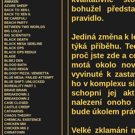
AWAKEN
AZURE SHEEP
bohužel předsta
BACK TO XEN I.
BACK TO XEN II.
pravidlo.
BE CAREFUL!
BEACH PARTY
BETWEEN TWO WORLDS
BIG LOLLY
Jediná změna k l
BIG SCIENTISTS
BLACK DEATH
týká příběhu. Te
BLACK MESA SIDELINE
BLACK OPS
BLACK OPS REDUX
proč jste zde a 
BLADE
BLBEJ DEN
motá okolo nové
BLOOD BATH
BLOOD REIGN
vyvinuté k zasta
BLOODY PIZZA: VENDETTA
BLUE MESA: FAILED ATTEMPT
ho v komplexu sic
BLUE SHIFT: UNLOCKED
BOREALITY PART 1
schopni jej akti
BRAVE BRAIN
BREAKDOWN 1
BREAKDOWN 2
nalezení onoho 
CASE CLOSED
CASTLE CREEP
bude úkolem práv
CATHARSIS
CHAOS THEORY
CHEMICAL EXISTENCE
CHICKEN MIX
Velké zklamání m
CHICKEN MIX 2
CHINATOWN