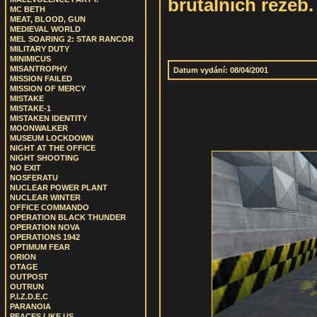
brutálních řežeb
MC BETH
MEAT, BLOOD, GUN
MEDIEVAL WORLD
MEL SOARING 2: STAR RANCOR
MILITARY DUTY
MINIMICUS
MISANTROPHY
Datum vydání: 08/04/2001
MISSION FAILED
MISSION OF MERCY
MISTAKE
MISTAKE-1
MISTAKEN IDENTITY
MOONWALKER
MUSEUM LOCKDOWN
NIGHT AT THE OFFICE
NIGHT SHOOTING
NO EXIT
NOSFERATU
NUCLEAR POWER PLANT
NUCLEAR WINTER
OFFICE COMMANDO
OPERATION BLACK THUNDER
OPERATION NOVA
OPERATIONS 1942
OPTIMUM FEAR
ORION
OTAGE
OUTPOST
OUTRUN
P.I.Z.D.E.C
PARANOIA
PEACES LIKE US