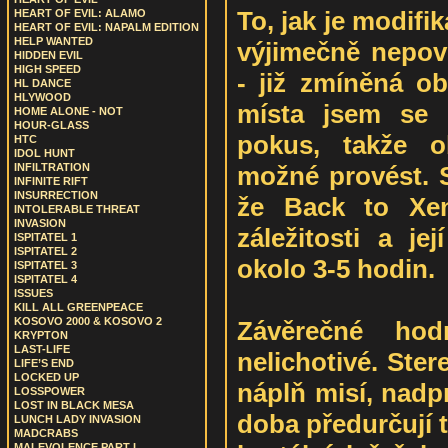
To, jak je modifi
HEART OF EVIL: ALAMO
HEART OF EVIL: NAPALM EDITION
HELP WANTED
výjimečně nepov
HIDDEN EVIL
HIGH SPEED
- již zmíněná ob
HL DANCE
HLYWOOD
místa jsem se 
HOME ALONE - NOT
HOUR-GLASS
pokus, takže o
HTC
IDOL HUNT
možné provést. S
INFILTRATION
INFINITE RIFT
INSURRECTION
že Back to Xen
INTOLERABLE THREAT
INVASION
záležitosti a je
ISPITATEL 1
ISPITATEL 2
okolo 3-5 hodin.
ISPITATEL 3
ISPITATEL 4
ISSUES
KILL ALL GREENPEACE
KOSOVO 2000 & KOSOVO 2
Závěrečné hod
KRYPTON
LAST-LIFE
nelichotivé. Ster
LIFE’S END
LOCKED UP
náplň misí, nadp
LOSSPOWER
LOST IN BLACK MESA
doba předurčují 
LUNCH LADY INVASION
MADCRABS
MALEVOLENCE PART I.