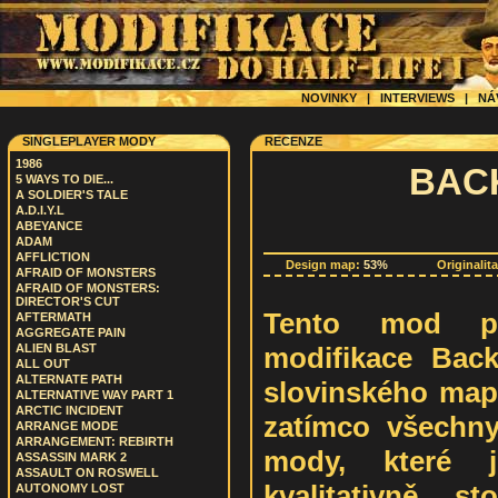
NOVINKY
|
INTERVIEWS
|
NÁ
SINGLEPLAYER MODY
RECENZE
1986
BACK
5 WAYS TO DIE...
A SOLDIER'S TALE
A.D.I.Y.L
ABEYANCE
ADAM
AFFLICTION
Design map:
53%
Originalit
AFRAID OF MONSTERS
AFRAID OF MONSTERS:
DIRECTOR'S CUT
Tento mod pře
AFTERMATH
AGGREGATE PAIN
modifikace Back
ALIEN BLAST
ALL OUT
ALTERNATE PATH
slovinského map
ALTERNATIVE WAY PART 1
ARCTIC INCIDENT
zatímco všechny
ARRANGE MODE
ARRANGEMENT: REBIRTH
mody, které j
ASSASSIN MARK 2
ASSAULT ON ROSWELL
kvalitativně s
AUTONOMY LOST