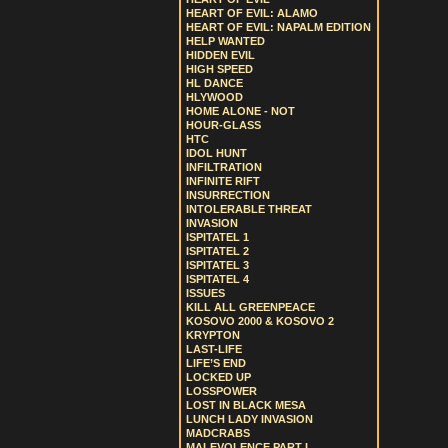
HEART OF EVIL: ALAMO
HEART OF EVIL: NAPALM EDITION
HELP WANTED
HIDDEN EVIL
HIGH SPEED
HL DANCE
HLYWOOD
HOME ALONE - NOT
HOUR-GLASS
HTC
IDOL HUNT
INFILTRATION
INFINITE RIFT
INSURRECTION
INTOLERABLE THREAT
INVASION
ISPITATEL 1
ISPITATEL 2
ISPITATEL 3
ISPITATEL 4
ISSUES
KILL ALL GREENPEACE
KOSOVO 2000 & KOSOVO 2
KRYPTON
LAST-LIFE
LIFE’S END
LOCKED UP
LOSSPOWER
LOST IN BLACK MESA
LUNCH LADY INVASION
MADCRABS
MALEVOLENCE PART I.