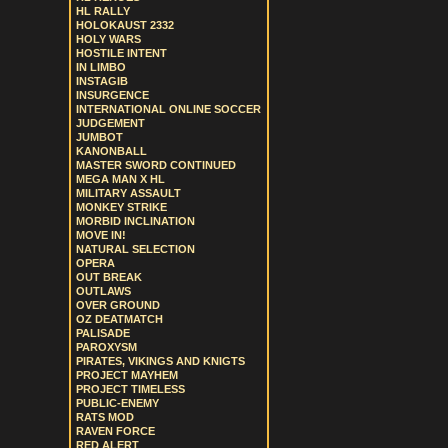
HL RALLY
HOLOKAUST 2332
HOLY WARS
HOSTILE INTENT
IN LIMBO
INSTAGIB
INSURGENCE
INTERNATIONAL ONLINE SOCCER
JUDGEMENT
JUMBOT
KANONBALL
MASTER SWORD CONTINUED
MEGA MAN X HL
MILITARY ASSAULT
MONKEY STRIKE
MORBID INCLINATION
MOVE IN!
NATURAL SELECTION
OPERA
OUT BREAK
OUTLAWS
OVER GROUND
OZ DEATMATCH
PALISADE
PAROXYSM
PIRATES, VIKINGS AND KNIGTS
PROJECT MAYHEM
PROJECT TIMELESS
PUBLIC-ENEMY
RATS MOD
RAVEN FORCE
RED ALERT