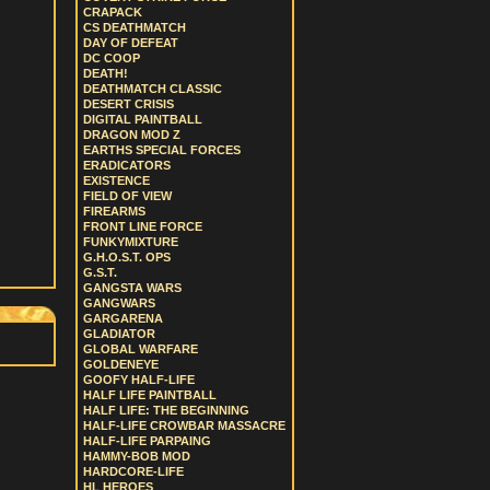
CRAPACK
CS DEATHMATCH
DAY OF DEFEAT
DC COOP
DEATH!
DEATHMATCH CLASSIC
DESERT CRISIS
DIGITAL PAINTBALL
DRAGON MOD Z
EARTHS SPECIAL FORCES
ERADICATORS
EXISTENCE
FIELD OF VIEW
FIREARMS
FRONT LINE FORCE
FUNKYMIXTURE
G.H.O.S.T. OPS
G.S.T.
GANGSTA WARS
GANGWARS
GARGARENA
GLADIATOR
GLOBAL WARFARE
GOLDENEYE
GOOFY HALF-LIFE
HALF LIFE PAINTBALL
HALF LIFE: THE BEGINNING
HALF-LIFE CROWBAR MASSACRE
HALF-LIFE PARPAING
HAMMY-BOB MOD
HARDCORE-LIFE
HL HEROES