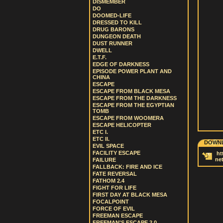
DISMEMBER
DO
DOOMED-LIFE
DRESSED TO KILL
DRUG BARONS
DUNGEON DEATH
DUST RUNNER
DWELL
E.T.F.
EDGE OF DARKNESS
EPISODE POWER PLANT AND
CHINA
ESCAPE
ESCAPE FROM BLACK MESA
ESCAPE FROM THE DARKNESS
ESCAPE FROM THE EGYPTIAN
TOMB
ESCAPE FROM WOOMERA
ESCAPE HELICOPTER
ETC I.
ETC II.
DOWNL
EVIL SPACE
FACILITY ESCAPE
ht
ne
FAILURE
FALLBACK: FIRE AND ICE
FATE REVERSAL
FATHOM 2.4
FIGHT FOR LIFE
FIRST DAY AT BLACK MESA
FOCALPOINT
FORCE OF EVIL
FREEMAN ESCAPE
FREEMAN'S ESCAPE 2.0