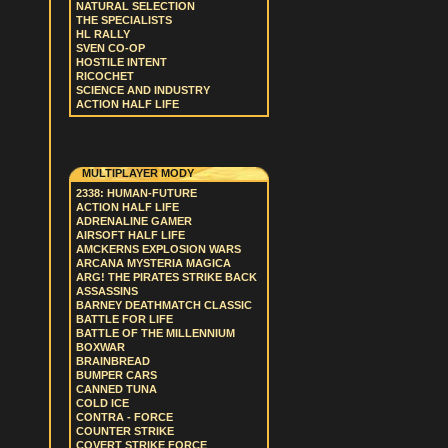
NATURAL SELECTION
THE SPECIALISTS
HL RALLY
SVEN CO-OP
HOSTILE INTENT
RICOCHET
SCIENCE AND INDUSTRY
ACTION HALF LIFE
MULTIPLAYER MODY
2338: HUMAN-FUTURE
ACTION HALF LIFE
ADRENALINE GAMER
AIRSOFT HALF LIFE
AMCKERNS EXPLOSION WARS
ARCANA MYSTERIA MAGICA
ARG! THE PIRATES STRIKE BACK
ASSASSINS
BARNEY DEATHMATCH CLASSIC
BATTLE FOR LIFE
BATTLE OF THE MILLENNIUM
BOXWAR
BRAINBREAD
BUMPER CARS
CANNED TUNA
COLD ICE
CONTRA - FORCE
COUNTER STRIKE
COVERT STRIKE FORCE