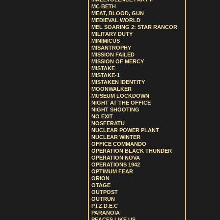
MC BETH
MEAT, BLOOD, GUN
MEDIEVAL WORLD
MEL SOARING 2: STAR RANCOR
MILITARY DUTY
MINIMICUS
MISANTROPHY
MISSION FAILED
MISSION OF MERCY
MISTAKE
MISTAKE-1
MISTAKEN IDENTITY
MOONWALKER
MUSEUM LOCKDOWN
NIGHT AT THE OFFICE
NIGHT SHOOTING
NO EXIT
NOSFERATU
NUCLEAR POWER PLANT
NUCLEAR WINTER
OFFICE COMMANDO
OPERATION BLACK THUNDER
OPERATION NOVA
OPERATIONS 1942
OPTIMUM FEAR
ORION
OTAGE
OUTPOST
OUTRUN
P.I.Z.D.E.C
PARANOIA
PEACES LIKE US