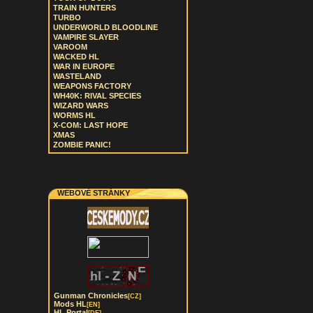
TRAIN HUNTERS
TURBO
UNDERWORLD BLOODLINE
VAMPIRE SLAYER
VAROOM
WACKED HL
WAR IN EUROPE
WASTELAND
WEAPONS FACTORY
WH40K: RIVAL SPECIES
WIZARD WARS
WORMS HL
X-COM: LAST HOPE
XMAS
ZOMBIE PANIC!
WEBOVÉ STRÁNKY
Gunman Chronicles
[CZ]
Mods HL
[EN]
HL Portal