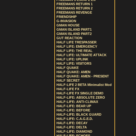
FREEMANS RETURN 1
FREEMANS RETURN 2
FREEMANS REVENGE
FRIENDSHIP
G-INVASION
GMAN HOUSE
GMAN ISLAND PART1
GMAN ISLAND PART2
GUT REACTION
HALF LIFE TRESPASSER
HALF LIFE: EMERGENCY
HALF LIFE: THE REAL
HALF LIFE: ULTIMATE ATTACK
HALF LIFE: UPLINK
HALF LIFE: VISITORS
HALF QUAKE
HALF QUAKE: AMEN
HALF QUAKE: AMEN - PRESENT
HALF SECRET
HALF-LIFE 2 BETA Minimalist Mod
HALF-LIFE FX
HALF-LIFE FX SINGLE DEMO
HALF-LIFE: ABSOLUTE ZERO
HALF-LIFE: ANTI-CLIMAX
HALF-LIFE: BEAR UP
HALF-LIFE: BEFORE
HALF-LIFE: BLACK GUARD
HALF-LIFE: C.A.G.E.D.
HALF-LIFE: DECAY
HALF-LIFE: DELTA
HALF-LIFE: DIAMOND
HALF-LIFE: ECHOES