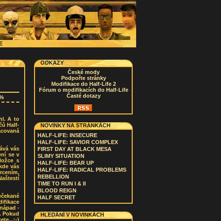
CE
ODKAZY
České mody
Podpořte stránky
Modifikace do Half-Life 2
Fórum o modifikacích do Half-Life
Časté dotazy
9%
hl. A to
čů Half-
NOVINKY NA STRÁNKÁCH
racovaná
HALF-LIFE: INSECURE
HALF-LIFE: SAVIOR COMPLEX
ává vás
FIRST DAY AT BLACK MESA
ení se v
SLIMY SITUATION
ložce s
HALF-LIFE: BEAR UP
 kde vás
HALF-LIFE: RADICAL PROBLEMS
drcením,
REBELLION
aštestí
TIME TO RUN I & II
BLOOD REIGN
nečekané
HALF SECRET
difikace
 nápad -
u. Pokud
HLEDÁNÍ V NOVINKÁCH
te...:-)