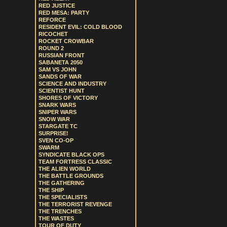
RED JUSTICE
RED MESA: PARTY
REFORCE
RESIDENT EVIL: COLD BLOOD
RICOCHET
ROCKET CROWBAR
ROUND 2
RUSSIAN FRONT
SABANETA 2050
SAM VS JOHN
SANDS OF WAR
SCIENCE AND INDUSTRY
SCIENTIST HUNT
SHORES OF VICTORY
SNARK WARS
SNIPER WARS
SNOW WAR
STARGATE TC
SURPRISE!
SVEN CO-OP
SWARM
SYNDICATE BLACK OPS
TEAM FORTRESS CLASSIC
THE ALIEN WORLD
THE BATTLE GROUNDS
THE GATHERING
THE SHIP
THE SPECIALISTS
THE TERRORIST REVENGE
THE TRENCHES
THE WASTES
TOUR OF DUTY