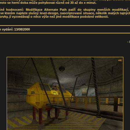
roto se herní doba může pohybovat různě od 30 až do x minut.
čné hodnocení: Modifikace Alternate Path patří do skupiny menších modifikací, a
ve kterém najdete slušný level-design, nascriptované situace, několik malých tajnýc
 prvky, jí vyzvedávají o něco výše než jiné modifikace podobné velikosti.
 vydání: 13/08/2000
-