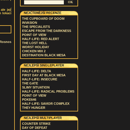
le její
NEJČTENĚJŠÍ RECENZE
h lokací
THE CUPBOARD OF DOOM
INVASION
THE SPECIALISTS
ESCAPE FROM THE DARKNESS
POINT OF VIEW
HALF-LIFE: RED ALERT
Rosnos
THE LOST HELL
WORST HOLIDAY
CHICKEN MIX 2
DESTINATION BLACK MESA
NEJLEPŠÍ SINGLEPLAYER
HALF-LIFE: DELTA
FIRST DAY AT BLACK MESA
HALF-LIFE: INSECURE
THE GATE
SLIMY SITUATION
HALF-LIFE: RADICAL PROBLEMS
POINT OF VIEW
POKE646
HALF-LIFE: SAVIOR COMPLEX
THEY HUNGER
NEJLEPŠÍ MULTIPLAYER
COUNTER STRIKE
DAY OF DEFEAT