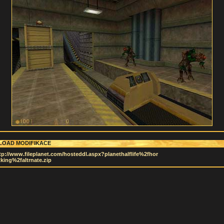
OAD MODIFIKACE
tp://www.fileplanet.com/hosteddl.aspx?planethalflife%2fhor
tking%2faltrnate.zip