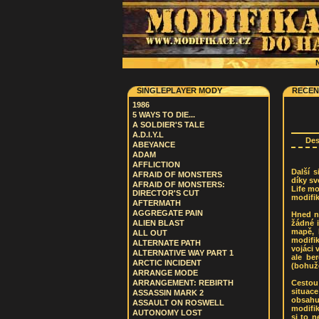
N
SINGLEPLAYER MODY
RECEN
1986
5 WAYS TO DIE...
A SOLDIER'S TALE
A.D.I.Y.L
De
ABEYANCE
ADAM
AFFLICTION
Další s
AFRAID OF MONSTERS
díky sv
AFRAID OF MONSTERS:
Life mo
DIRECTOR'S CUT
modifik
AFTERMATH
AGGREGATE PAIN
Hned n
žádné i
ALIEN BLAST
mapě, 
ALL OUT
modifik
ALTERNATE PATH
vojáci 
ALTERNATIVE WAY PART 1
ale be
ARCTIC INCIDENT
(bohuže
ARRANGE MODE
Cestou 
ARRANGEMENT: REBIRTH
situace
ASSASSIN MARK 2
obsahuj
ASSAULT ON ROSWELL
modifik
AUTONOMY LOST
si to n