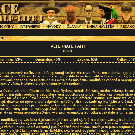
OVINKY
|
INTERVIEWS
|
NÁVODY
|
ČLÁNKY
|
KNIHA NÁVŠTĚV
|
REDAK
ZE
ALTERNATE PATH
single
sign map:
53%
Originalita:
40%
Zábava:
53%
Celkem:
4
ingleplayerový počin, tentokrát nesoucí jméno Alternate Path, mě nejdříve nenadc
é velikosti - 2,29 mb. Hned z počátku, při pohledu na tuto velikost většinu z nás, hrá
difikací, napadne, že to nebude nic extra a že nás čeká, nepříliš povedená a neprop
ace. V případě tohoto projektu jsem byl ale nadšen.
a úvodu vás modifikace od Matthew Rydera, neboli SubAce, trochu zklame. Neček
ntro, ani další podobné věci, které vám poodkrývají příběh. Čeká vás prosté objev
kde na vás hned útočí nepřátelé. Pokud si ale přečtete soubor alternate.txt ve s
ací, dozvíte se něco o jednoduchém příběhu. Hra navazuje na Half-Life a v části,
vlákají do pasti, vás již následně nehodí do místnosti, kde na vás čeká jistá smrt roz
rou vás ven, kde se vás vyptávají za účelem zjištění informací o Black Mese. N
l:-) vás vyruší nepřátelé z Xenu, vyvraždí vojenskou jednotku a pak dále je to na vás.
modifikací na vás čeká 6 lokací, které jsou velmi slušně nadesignovány, obsahují 
 a atmosférické výjevy, několik malých logických úkolů a další... Celkově vzato mo
e většinu prvků, které obsahují jiné úspěšné modifikace. Navíc je tu jeden originální
ace v určité části navazuje na Half-Life, což je také poslední mapou tohoto projekt
euvědomíte, pokračujete dál normálně Half-Lifem a můžete tak hrát, jak dlouho chce