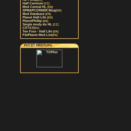
[DE]
Half Centrum
[CZ]
Mod Central HL
[EN]
SPMAPCORNER Blog
[EN]
Mod Database
[EN]
Planet Half-Life
[EN]
PlanetPhillip
[EN]
Single mody do HL
[CZ]
CITY17
[RU]
Ten Four - Half Life
[EN]
FilePlanet Mod List
[EN]
POČET PŘÍSTUPŮ