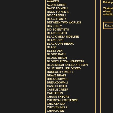
AWAKEN
Právě p
AZURE SHEEP
Závěre
BACK TO XEN I.
obsah, 
BACK TO XEN II.
a další
BE CAREFUL!
BEACH PARTY
BETWEEN TWO WORLDS
Datum
BIG LOLLY
BIG SCIENTISTS
BLACK DEATH
BLACK MESA SIDELINE
BLACK OPS
BLACK OPS REDUX
BLADE
BLBEJ DEN
BLOOD BATH
BLOOD REIGN
BLOODY PIZZA: VENDETTA
BLUE MESA: FAILED ATTEMPT
BLUE SHIFT: UNLOCKED
BOREALITY PART 1
BRAVE BRAIN
BREAKDOWN 1
BREAKDOWN 2
CASE CLOSED
CASTLE CREEP
CATHARSIS
CHAOS THEORY
CHEMICAL EXISTENCE
CHICKEN MIX
CHICKEN MIX 2
CHINATOWN