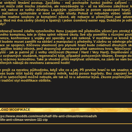
at striktně lineární postup. Zpočátku - než pochopíte funkci jistého zařízení -
nost může zdát trochu zmatečná, ale nevzdávejte to - až na klíčovou záležitost k
 mít radost ze svého důvtipu. Logickým vyústěním je potom opakované hraní,
e načisto a vychutnáte si mod se vším všudy. Pokud si nebudete vůbec vědět 
eném readme souboru je kompletní návod, ale nekazte si přemýšlení nad adven
y. Mod má dva závěry (dobrý a špatný) i jeden úsměvný easter egg. Dokážete je odh
ědy?
brazují kromě zdařile vytvořeného Xenu (zaujalo mě především vězení pro otroky) 
ého komplexu, kde je třeba splnit některé úkoly. Své síly poměříte s různými prot
imenze, konfrontace s vojáky ani speciály se zde nekoná. V modifikaci se kromě li
l budete muset zaměřit na sbírání a manipulaci s předměty. V závěru se odehraje př
ace se spojenci. Klíčovou vlastností pro plynulé hraní bude zvládnutí dlouhých sk
zaměřen krátký trénink, jenž doporučuji absolvovat před samotnou hrou. Náročnost 
šší - jak je patrné již z volby obtížnosti (Normal / Hard / Very Hard). Doplňování z
z ozdravných studánek, regenerační kóje, případně pohozených lékáren. Energie do
ku vzácnou komoditou. Také je vhodné příliš neplýtvat střelivem, na závěr se vám b
třených nábojů do revolveru zatraceně hodit!
 projít za necelou půlhodinku, když víte co a jak. Při prvním hraní to tak snadno 
 vás bude těšit každý další zdolaný milník, každý posun kupředu. Bez zapojení še
é to samozřejmě možné nebude, ale tak už to u adventur bývá. Zkuste popřemýšlet 
 tradiční styl modifikace oblíbíte.
OAD MODIFIKACE
tps://www.moddb.com/mods/half-life-anti-climax/downloads/h
-life-anti-climax-version-111-zip