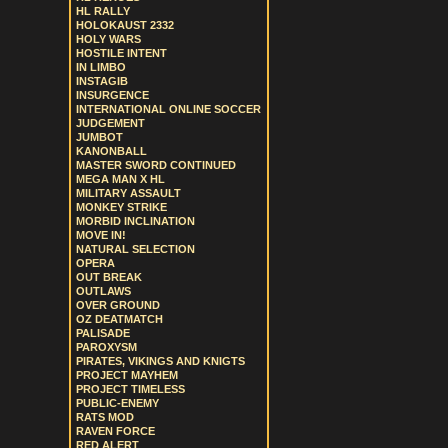
HL RALLY
HOLOKAUST 2332
HOLY WARS
HOSTILE INTENT
IN LIMBO
INSTAGIB
INSURGENCE
INTERNATIONAL ONLINE SOCCER
JUDGEMENT
JUMBOT
KANONBALL
MASTER SWORD CONTINUED
MEGA MAN X HL
MILITARY ASSAULT
MONKEY STRIKE
MORBID INCLINATION
MOVE IN!
NATURAL SELECTION
OPERA
OUT BREAK
OUTLAWS
OVER GROUND
OZ DEATMATCH
PALISADE
PAROXYSM
PIRATES, VIKINGS AND KNIGTS
PROJECT MAYHEM
PROJECT TIMELESS
PUBLIC-ENEMY
RATS MOD
RAVEN FORCE
RED ALERT