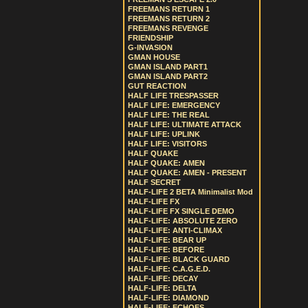
FREEMANS RETURN 1
FREEMANS RETURN 2
FREEMANS REVENGE
FRIENDSHIP
G-INVASION
GMAN HOUSE
GMAN ISLAND PART1
GMAN ISLAND PART2
GUT REACTION
HALF LIFE TRESPASSER
HALF LIFE: EMERGENCY
HALF LIFE: THE REAL
HALF LIFE: ULTIMATE ATTACK
HALF LIFE: UPLINK
HALF LIFE: VISITORS
HALF QUAKE
HALF QUAKE: AMEN
HALF QUAKE: AMEN - PRESENT
HALF SECRET
HALF-LIFE 2 BETA Minimalist Mod
HALF-LIFE FX
HALF-LIFE FX SINGLE DEMO
HALF-LIFE: ABSOLUTE ZERO
HALF-LIFE: ANTI-CLIMAX
HALF-LIFE: BEAR UP
HALF-LIFE: BEFORE
HALF-LIFE: BLACK GUARD
HALF-LIFE: C.A.G.E.D.
HALF-LIFE: DECAY
HALF-LIFE: DELTA
HALF-LIFE: DIAMOND
HALF-LIFE: ECHOES