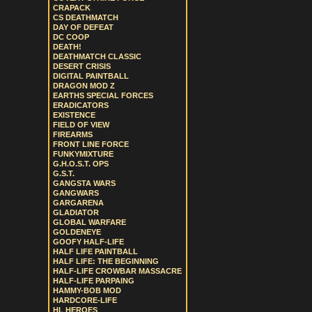
CRAPACK
CS DEATHMATCH
DAY OF DEFEAT
DC COOP
DEATH!
DEATHMATCH CLASSIC
DESERT CRISIS
DIGITAL PAINTBALL
DRAGON MOD Z
EARTHS SPECIAL FORCES
ERADICATORS
EXISTENCE
FIELD OF VIEW
FIREARMS
FRONT LINE FORCE
FUNKYMIXTURE
G.H.O.S.T. OPS
G.S.T.
GANGSTA WARS
GANGWARS
GARGARENA
GLADIATOR
GLOBAL WARFARE
GOLDENEYE
GOOFY HALF-LIFE
HALF LIFE PAINTBALL
HALF LIFE: THE BEGINNING
HALF-LIFE CROWBAR MASSACRE
HALF-LIFE PARPAING
HAMMY-BOB MOD
HARDCORE-LIFE
HL HEROES