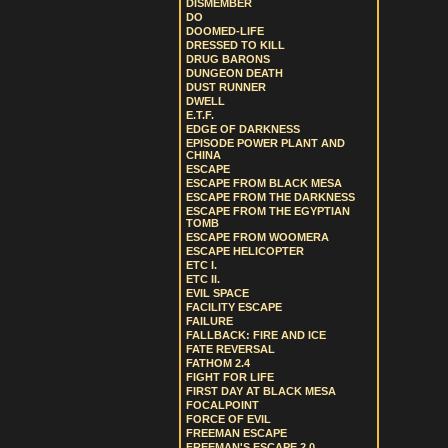
DISMEMBER
DO
DOOMED-LIFE
DRESSED TO KILL
DRUG BARONS
DUNGEON DEATH
DUST RUNNER
DWELL
E.T.F.
EDGE OF DARKNESS
EPISODE POWER PLANT AND
CHINA
ESCAPE
ESCAPE FROM BLACK MESA
ESCAPE FROM THE DARKNESS
ESCAPE FROM THE EGYPTIAN
TOMB
ESCAPE FROM WOOMERA
ESCAPE HELICOPTER
ETC I.
ETC II.
EVIL SPACE
FACILITY ESCAPE
FAILURE
FALLBACK: FIRE AND ICE
FATE REVERSAL
FATHOM 2.4
FIGHT FOR LIFE
FIRST DAY AT BLACK MESA
FOCALPOINT
FORCE OF EVIL
FREEMAN ESCAPE
FREEMAN'S ESCAPE 2.0