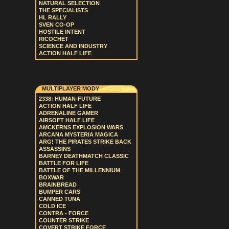
NATURAL SELECTION
THE SPECIALISTS
HL RALLY
SVEN CO-OP
HOSTILE INTENT
RICOCHET
SCIENCE AND INDUSTRY
ACTION HALF LIFE
MULTIPLAYER MODY
2338: HUMAN-FUTURE
ACTION HALF LIFE
ADRENALINE GAMER
AIRSOFT HALF LIFE
AMCKERNS EXPLOSION WARS
ARCANA MYSTERIA MAGICA
ARG! THE PIRATES STRIKE BACK
ASSASSINS
BARNEY DEATHMATCH CLASSIC
BATTLE FOR LIFE
BATTLE OF THE MILLENNIUM
BOXWAR
BRAINBREAD
BUMPER CARS
CANNED TUNA
COLD ICE
CONTRA - FORCE
COUNTER STRIKE
COVERT STRIKE FORCE