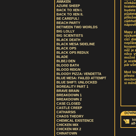
AWAKEN
očekáv
AZURE SHEEP
hratel
budete
BACK TO XEN I.
půjdet
BACK TO XEN II.
přilož
BE CAREFUL!
zádrhel
BEACH PARTY
nápov
BETWEEN TWO WORLDS
BIG LOLLY
Mapy zo
výzkumn
BIG SCIENTISTS
cizí d
BLACK DEATH
nepřáte
BLACK MESA SIDELINE
kooper
BLACK OPS
něž je 
BLACK OPS REDUX
něco vy
BLADE
možné 
je vcel
BLBEJ DEN
pár uše
BLOOD BATH
BLOOD REIGN
Mod lze
BLOODY PIZZA: VENDETTA
přesto
BLUE MESA: FAILED ATTEMPT
mozkov
BLUE SHIFT: UNLOCKED
si méně
BOREALITY PART 1
BRAVE BRAIN
BREAKDOWN 1
BREAKDOWN 2
CASE CLOSED
CASTLE CREEP
CATHARSIS
DOWNL
CHAOS THEORY
ht
CHEMICAL EXISTENCE
alf
CHICKEN MIX
CHICKEN MIX 2
CHINATOWN