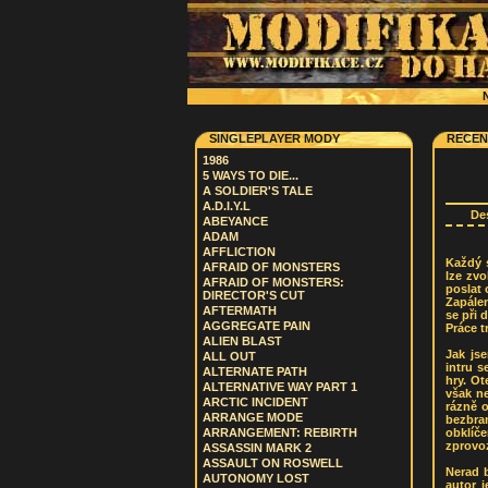
N
SINGLEPLAYER MODY
RECEN
1986
5 WAYS TO DIE...
A SOLDIER'S TALE
A.D.I.Y.L
De
ABEYANCE
ADAM
AFFLICTION
Každý s
AFRAID OF MONSTERS
lze zv
AFRAID OF MONSTERS:
poslat 
DIRECTOR'S CUT
Zapálen
AFTERMATH
se při 
AGGREGATE PAIN
Práce t
ALIEN BLAST
Jak js
ALL OUT
intru 
ALTERNATE PATH
hry. Ot
ALTERNATIVE WAY PART 1
však ne
ARCTIC INCIDENT
rázně o
ARRANGE MODE
bezbra
obklíč
ARRANGEMENT: REBIRTH
zprovoz
ASSASSIN MARK 2
ASSAULT ON ROSWELL
Nerad 
AUTONOMY LOST
autor 