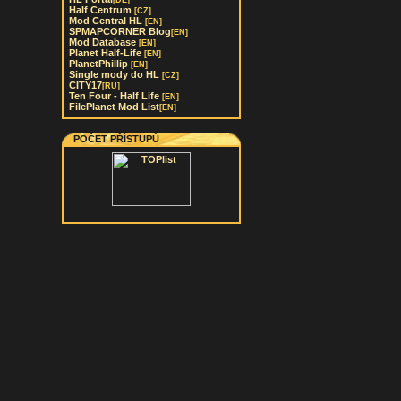
[DE]
Half Centrum
[CZ]
Mod Central HL
[EN]
SPMAPCORNER Blog
[EN]
Mod Database
[EN]
Planet Half-Life
[EN]
PlanetPhillip
[EN]
Single mody do HL
[CZ]
CITY17
[RU]
Ten Four - Half Life
[EN]
FilePlanet Mod List
[EN]
POČET PŘÍSTUPŮ