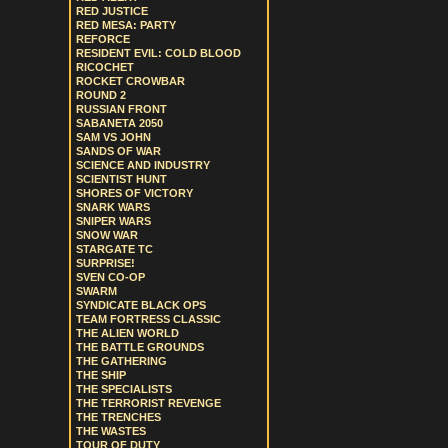
RED JUSTICE
RED MESA: PARTY
REFORCE
RESIDENT EVIL: COLD BLOOD
RICOCHET
ROCKET CROWBAR
ROUND 2
RUSSIAN FRONT
SABANETA 2050
SAM VS JOHN
SANDS OF WAR
SCIENCE AND INDUSTRY
SCIENTIST HUNT
SHORES OF VICTORY
SNARK WARS
SNIPER WARS
SNOW WAR
STARGATE TC
SURPRISE!
SVEN CO-OP
SWARM
SYNDICATE BLACK OPS
TEAM FORTRESS CLASSIC
THE ALIEN WORLD
THE BATTLE GROUNDS
THE GATHERING
THE SHIP
THE SPECIALISTS
THE TERRORIST REVENGE
THE TRENCHES
THE WASTES
TOUR OF DUTY