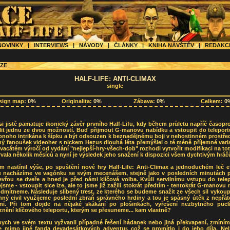
OVINKY
|
INTERVIEWS
|
NÁVODY
|
ČLÁNKY
|
KNIHA NÁVŠTĚV
|
REDAK
ZE
HALF-LIFE: ANTI-CLIMAX
single
sign map:
0%
Originalita:
0%
Zábava:
0%
Celkem:
0
i jistě pamatuje ikonický závěr prvního Half-Lifu, kdy během průletu napříč časop
olit jednu ze dvou možností. Buď přijmout G-manovu nabídku a vstoupit do teleport
onoho intrikána k šípku a být odsouzen k beznadějnému boji v nehostinném prostře
ý fanoušek videoher s nickem Hezus dlouhá léta přemýšlel o té méně příjemné vari
dvacátém výročí od vydání "nejlepší-hry-všech-dob" rozhodl vytvořit modifikaci na to
rvala několik měsíců a nyní je výsledek jeho snažení k dispozici všem dychtivým hrá
em nastínil výše, po spuštění nové hry Half-Life: Anti-Climax a jednoduchém leč e
se nacházíme ve vagónku se svým mecenášem, stejně jako v posledních minutách 
evřou se dveře a hned je před námi klíčová volba. Kvůli servilnímu vstupu do tele
jsme - vstoupit sice lze, ale to jsme již zažili stokrát předtím - tentokrát G-manovu
dmítneme. Následuje slíbený trest, ze kterého se budeme snažit ze všech sil vykoup
nný civil využijeme poslední zbraň správného hrdiny a tou je spásný útěk z nepřát
ení. Při tom dojde na nějaké skákání po plošinkách, vyřešení nezbytného pucl
nění klíčového teleportu, kterým se přesuneme... kam vlastně?
bych ve svém textu vyžvanil případné řešení hádanek nebo jiná překvapení, zmíním 
je mimo jiné fanda devadesátkových adventur, což se promítlo i do jeho díla. Nel