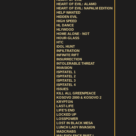
HEART OF EVIL: ALAMO
HEART OF EVIL: NAPALM EDITION
HELP WANTED
HIDDEN EVIL
HIGH SPEED
HL DANCE
HLYWOOD
HOME ALONE - NOT
HOUR-GLASS
HTC
IDOL HUNT
INFILTRATION
INFINITE RIFT
INSURRECTION
INTOLERABLE THREAT
INVASION
ISPITATEL 1
ISPITATEL 2
ISPITATEL 3
ISPITATEL 4
ISSUES
KILL ALL GREENPEACE
KOSOVO 2000 & KOSOVO 2
KRYPTON
LAST-LIFE
LIFE’S END
LOCKED UP
LOSSPOWER
LOST IN BLACK MESA
LUNCH LADY INVASION
MADCRABS
MALEVOLENCE PART I.