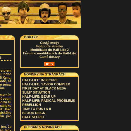
CE
ODKAZY
České mody
Podpořte stránky
Modifikace do Half-Life 2
Fórum o modifikacích do Half-Life
Časté dotazy
%
rostorem
u, nebo
NOVINKY NA STRÁNKÁCH
dí Xenu.
HALF-LIFE: INSECURE
antě, až
HALF-LIFE: SAVIOR COMPLEX
to téma.
čům.
FIRST DAY AT BLACK MESA
SLIMY SITUATION
fektním
HALF-LIFE: BEAR UP
původní
HALF-LIFE: RADICAL PROBLEMS
portu tu
REBELLION
 nabídku
TIME TO RUN I & II
it. Jako
elského
BLOOD REIGN
íku pro
HALF SECRET
jen, že
HLEDÁNÍ V NOVINKÁCH
ze tedy