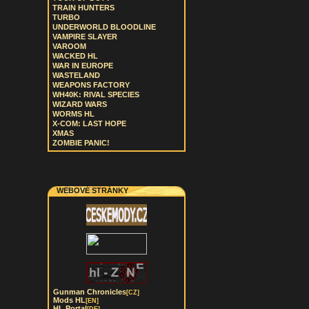
TRAIN HUNTERS
TURBO
UNDERWORLD BLOODLINE
VAMPIRE SLAYER
VAROOM
WACKED HL
WAR IN EUROPE
WASTELAND
WEAPONS FACTORY
WH40K: RIVAL SPECIES
WIZARD WARS
WORMS HL
X-COM: LAST HOPE
XMAS
ZOMBIE PANIC!
WEBOVÉ STRÁNKY
Gunman Chronicles
[CZ]
Mods HL
[EN]
HL Portal