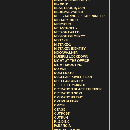
MC BETH
MEAT, BLOOD, GUN
MEDIEVAL WORLD
MEL SOARING 2: STAR RANCOR
MILITARY DUTY
MINIMICUS
MISANTROPHY
MISSION FAILED
MISSION OF MERCY
MISTAKE
MISTAKE-1
MISTAKEN IDENTITY
MOONWALKER
MUSEUM LOCKDOWN
NIGHT AT THE OFFICE
NIGHT SHOOTING
NO EXIT
NOSFERATU
NUCLEAR POWER PLANT
NUCLEAR WINTER
OFFICE COMMANDO
OPERATION BLACK THUNDER
OPERATION NOVA
OPERATIONS 1942
OPTIMUM FEAR
ORION
OTAGE
OUTPOST
OUTRUN
P.I.Z.D.E.C
PARANOIA
PEACES LIKE US