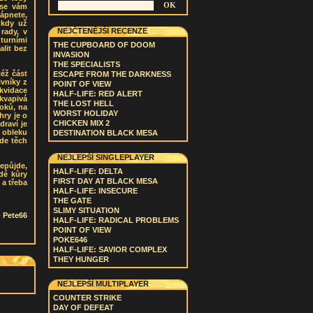
 se vám
ápnete,
 kdy už
NEJČTENĚJŠÍ RECENZE
rady, v
turními
THE CUPBOARD OF DOOM
alit bez
INVASION
THE SPECIALISTS
též část
ESCAPE FROM THE DARKNESS
ivníky z
POINT OF VIEW
kvidace
HALF-LIFE: RED ALERT
ekvapivá
THE LOST HELL
oků, na
WORST HOLIDAY
hry je o
CHICKEN MIX 2
draví je
 obleku
DESTINATION BLACK MESA
ude těch
NEJLEPŠÍ SINGLEPLAYER
nepůjde,
HALF-LIFE: DELTA
dé kůry
FIRST DAY AT BLACK MESA
a třeba
HALF-LIFE: INSECURE
THE GATE
SLIMY SITUATION
-
Pete66
HALF-LIFE: RADICAL PROBLEMS
POINT OF VIEW
POKE646
HALF-LIFE: SAVIOR COMPLEX
THEY HUNGER
NEJLEPŠÍ MULTIPLAYER
COUNTER STRIKE
DAY OF DEFEAT