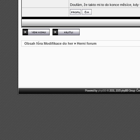
Doufám, že takto mi to do konce měsíce, kdy to 
Obsah fóra Modifikace do her
»
Herni forum
phpBB
Powered by
© 2001, 2005 phpBB Group Čes