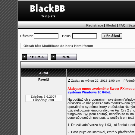
Registrace
|
Hledat
|
FAQ
|
Sez
Uživatel:
Heslo:
Obsah fóra Modifikace do her
»
Herni forum
Autor
PavelU
Zaslal: út květen 22, 2018 1:00 pm
Předmět: 
Aktivace mnou zvoleného Sweet FX modu
systému Windows 10 64bit.
Založen: 7.6.2007
Na počítačích s operačním systémem Windows 
Příspěvky: 358
důsledku ve hře posléze tato modifikovaná gra
operačního systému, který v důsledku různých v
uživatel pozměněnou grafiku ve Far Cry 2 chce
fungovalo. Byl jsem zoufalý, nedařilo se mi na
doporučovaných postupů, ty potíže jsem totiž ne
1. Do základní verze hry 1.03, i té české z do
2. Postupujte dle instrukcí, které v přiložené