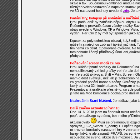
skále a tak. Současnou kombinací modů a nastav
různých voleb nastavení a napevno stanovuje ta
ve 3D nastavení hodnoty uvedené
zde
. Je to
Padání hry, kolapsy při ukládání a načítání.
Hra i padá, aniž by zahlásila nějakou chybu, ko
Řešením je provádět časté zálohy složky Save
obalu uvedeno Windows XP a Windows Vista. Al
vydání. Far Cry 2 by měl být spouštěn jako sp
Kousek za polytechnickou oblastí, když míjíte
může hra najednou zobrazit jakési načítání. To
tím nemá co dělat. Opakovaně ověřeno. Na tom
tam nebude žádný příběhový úkol, ani jakákoli 
přebytek.
Pořizování screenshotů ze hry.
Hra ukládá típnuté obrázky do Dokumentů na s
nemodifikovaný vzhled grafiky ve hře, ale do 
ve hře stačit aktivovat Shift + Print Screen. O
mám o dost světlejší, než jak je zobrazeno na
za grafické podání barev a scény. Obrázky jso
který uchová 32 hloubku barev. Program umož
Prezentovaná grafika je přesně to, co zde podr
je tato má Mod kombinace odolná proti dalším 
Neaktuální: Staré hlášení.
Jen důkaz, jaké la
Další změna aktualizací Win10
Dne 14. 6. 2018 jsem na šedesát minut odešel 
popř. aktualizace systému, bez mého přičinění
aktualizovalo
Musí se přejmenovat dxgi.dl
sproyds_FC2_SweetFX_config 1.1 opět fungova
to srovnat korekci v nastavení hry v zobrazen
barev, když je ale zapnutý FRAPS, barevné vyz
uzpůsobit dle svého, skrze dvě možnosti. Já 