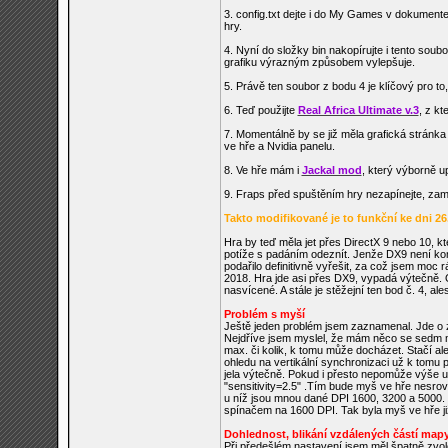
3. config.txt dejte i do My Games v dokument
hry.
4. Nyní do složky bin nakopírujte i tento soub
grafiku výrazným způsobem vylepšuje.
5. Právě ten soubor z bodu 4 je klíčový pro to
6. Teď použijte
Real Africa Ultimate v.3
, z kt
7. Momentálně by se již měla grafická stránka
ve hře a Nvidia panelu.
8. Ve hře mám i
Jackal mod
, který výborně u
9. Fraps před spuštěním hry nezapínejte, za
Takto modifikované je to funkční ke dni 2
Hra by teď měla jet přes DirectX 9 nebo 10, k
potíže s padáním odeznít. Jenže DX9 není kom
podařilo definitivně vyřešit, za což jsem moc
2018. Hra jde asi přes DX9, vypadá výtečně. O
nasvícené. A stále je stěžejní ten bod č. 4, a
Problém s myší
Ještě jeden problém jsem zaznamenal. Jde o z
Nejdříve jsem myslel, že mám něco se sedm 
max. či kolik, k tomu může docházet. Stačí a
ohledu na vertikální synchronizaci už k tomu
jela výtečně. Pokud i přesto nepomůže výše uve
"sensitivity=2.5" .Tím bude myš ve hře nesrov
u níž jsou mnou dané DPI 1600, 3200 a 5000. U
spínačem na 1600 DPI. Tak byla myš ve hře j
Dohlednost, blikání vzdálených částí map
Při předešlém nastavení jsem měl špatně zvol