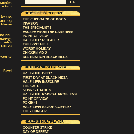
 opačném
lze tuto
NEJČTENĚJŠÍ RECENZE
 všechna
THE CUPBOARD OF DOOM
tato hra
INVASION
 hlavně
THE SPECIALISTS
ESCAPE FROM THE DARKNESS
uto hru.
POINT OF VIEW
různých
HALF-LIFE: RED ALERT
e viděli
THE LOST HELL
-Life za
WORST HOLIDAY
CHICKEN MIX 2
 vám to
DESTINATION BLACK MESA
NEJLEPŠÍ SINGLEPLAYER
- Pavel
HALF-LIFE: DELTA
FIRST DAY AT BLACK MESA
HALF-LIFE: INSECURE
THE GATE
SLIMY SITUATION
HALF-LIFE: RADICAL PROBLEMS
POINT OF VIEW
POKE646
HALF-LIFE: SAVIOR COMPLEX
THEY HUNGER
NEJLEPŠÍ MULTIPLAYER
COUNTER STRIKE
DAY OF DEFEAT