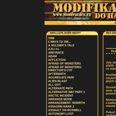
N
SINGLEPLAYER MODY
RECEN
1986
5 WAYS TO DIE...
A SOLDIER'S TALE
A.D.I.Y.L
De
ABEYANCE
ADAM
AFFLICTION
Jste do
AFRAID OF MONSTERS
přežít.
AFRAID OF MONSTERS:
co mám 
DIRECTOR'S CUT
AFTERMATH
Protřel
AGGREGATE PAIN
nezazně
jiných 
ALIEN BLAST
ALL OUT
Úrovně 
ALTERNATE PATH
jsem j
ALTERNATIVE WAY PART 1
protivn
ARCTIC INCIDENT
ARRANGE MODE
Neminu
Loadin
ARRANGEMENT: REBIRTH
minete 
ASSASSIN MARK 2
ASSAULT ON ROSWELL
Pokud 
AUTONOMY LOST
spokoje