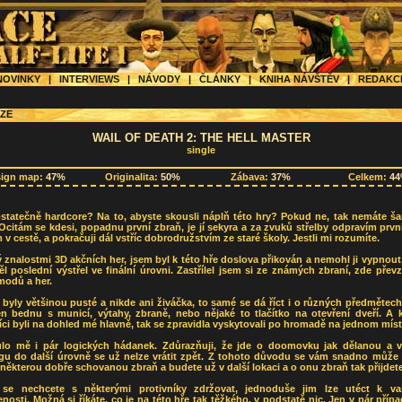
OVINKY
|
INTERVIEWS
|
NÁVODY
|
ČLÁNKY
|
KNIHA NÁVŠTĚV
|
REDAK
ZE
WAIL OF DEATH 2: THE HELL MASTER
single
sign map:
47%
Originalita:
50%
Zábava:
37%
Celkem:
4
statečně hardcore? Na to, abyste skousli náplň této hry? Pokud ne, tak nemáte ša
 Ocitám se kdesi, popadnu první zbraň, je jí sekyra a za zvuků střelby odpravím prvn
v cestě, a pokračuji dál vstříc dobrodružstvím ze staré školy. Jestli mi rozumíte.
ý znalostmi 3D akčních her, jsem byl k této hře doslova přikován a nemohl ji vypnou
l poslední výstřel ve finální úrovni. Zastřílel jsem si ze známých zbraní, zde přev
modů a her.
byly většinou pusté a nikde ani živáčka, to samé se dá říct i o různých předmětech
en bednu s municí, výtahy, zbraně, nebo nějaké to tlačítko na otevření dveří. A 
íci byli na dohled mé hlavně, tak se zpravidla vyskytovali po hromadě na jednom míst
lo mě i pár logických hádanek. Zdůrazňuji, že jde o doomovku jak dělanou a 
gu do další úrovně se už nelze vrátit zpět. Z tohoto důvodu se vám snadno může s
některou dobře schovanou zbraň a budete už v další lokaci a o onu zbraň tak přijdete
se nechcete s některými protivníky zdržovat, jednoduše jim lze utéct k va
nosti. Možná si říkáte, co je na této hře tak těžkého, v podstatě nic. Jen v pár příp