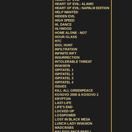
HEART OF EVIL: ALAMO
HEART OF EVIL: NAPALM EDITION
HELP WANTED
HIDDEN EVIL
HIGH SPEED
HL DANCE
HLYWOOD
HOME ALONE - NOT
HOUR-GLASS
HTC
IDOL HUNT
INFILTRATION
INFINITE RIFT
INSURRECTION
INTOLERABLE THREAT
INVASION
ISPITATEL 1
ISPITATEL 2
ISPITATEL 3
ISPITATEL 4
ISSUES
KILL ALL GREENPEACE
KOSOVO 2000 & KOSOVO 2
KRYPTON
LAST-LIFE
LIFE’S END
LOCKED UP
LOSSPOWER
LOST IN BLACK MESA
LUNCH LADY INVASION
MADCRABS
MALEVOLENCE PART I.