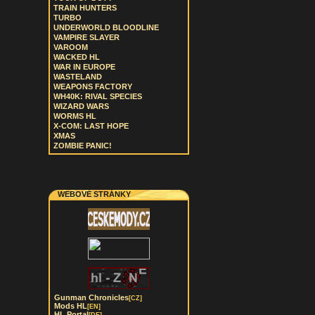
TRAIN HUNTERS
TURBO
UNDERWORLD BLOODLINE
VAMPIRE SLAYER
VAROOM
WACKED HL
WAR IN EUROPE
WASTELAND
WEAPONS FACTORY
WH40K: RIVAL SPECIES
WIZARD WARS
WORMS HL
X-COM: LAST HOPE
XMAS
ZOMBIE PANIC!
WEBOVÉ STRÁNKY
Gunman Chronicles
[CZ]
Mods HL
[EN]
HL Portal