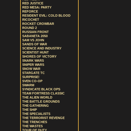
RED JUSTICE
RED MESA: PARTY
REFORCE
RESIDENT EVIL: COLD BLOOD
RICOCHET
ROCKET CROWBAR
ROUND 2
RUSSIAN FRONT
SABANETA 2050
SAM VS JOHN
SANDS OF WAR
SCIENCE AND INDUSTRY
SCIENTIST HUNT
SHORES OF VICTORY
SNARK WARS
SNIPER WARS
SNOW WAR
STARGATE TC
SURPRISE!
SVEN CO-OP
SWARM
SYNDICATE BLACK OPS
TEAM FORTRESS CLASSIC
THE ALIEN WORLD
THE BATTLE GROUNDS
THE GATHERING
THE SHIP
THE SPECIALISTS
THE TERRORIST REVENGE
THE TRENCHES
THE WASTES
TOUR OF DUTY