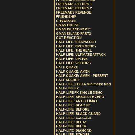
FREEMANS RETURN 1
FREEMANS RETURN 2
FREEMANS REVENGE
FRIENDSHIP
G-INVASION
GMAN HOUSE
GMAN ISLAND PART1
GMAN ISLAND PART2
GUT REACTION
HALF LIFE TRESPASSER
HALF LIFE: EMERGENCY
HALF LIFE: THE REAL
HALF LIFE: ULTIMATE ATTACK
HALF LIFE: UPLINK
HALF LIFE: VISITORS
HALF QUAKE
HALF QUAKE: AMEN
HALF QUAKE: AMEN - PRESENT
HALF SECRET
HALF-LIFE 2 BETA Minimalist Mod
HALF-LIFE FX
HALF-LIFE FX SINGLE DEMO
HALF-LIFE: ABSOLUTE ZERO
HALF-LIFE: ANTI-CLIMAX
HALF-LIFE: BEAR UP
HALF-LIFE: BEFORE
HALF-LIFE: BLACK GUARD
HALF-LIFE: C.A.G.E.D.
HALF-LIFE: DECAY
HALF-LIFE: DELTA
HALF-LIFE: DIAMOND
HALF-LIFE: ECHOES