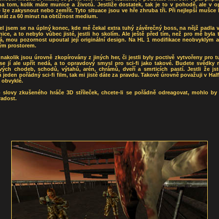
na tom, kolik máte munice a životů. Jestliže dostatek, tak je to v pohodě, ale v
 lze zakysnout nebo zemřít. Tyto situace jsou ve hře zhruba tři. Při nejlepší mušce 
rát za 60 minut na obtížnost medium.
lel jsem se na úplný konec, kde mě čekal extra tuhý závěrečný boss, na nějž padla
ce, a to nebylo vůbec jisté, jestli ho skolím. Ale ještě před tím, než pro mě byla 
á, mou pozornost upoutal její originální design. Na HL 1 modifikace neobvyklým a
lým prostorem.
nakolik jsou úrovně zkopírovány z jiných her, či jestli byly poctivě vytvořeny pro t
se jí ale upřít nedá, a to opravdový smysl pro sci-fi jako takové. Budete svědky 
ých chodeb, schodů, výtahů, arén, chrámů, dveří a smrticích pastí. Jestli že jst
 jeden pořádný sci-fi film, tak mi jistě dáte za pravdu. Takové úrovně považuji v Half
š obvyklé.
 slovy zkušeného hráče 3D stříleček, chcete-li se pořádně odreagovat, mohlo by
radost.