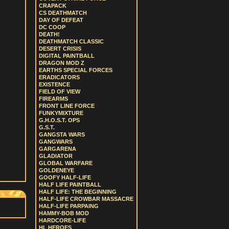
CRAPACK
CS DEATHMATCH
DAY OF DEFEAT
DC COOP
DEATH!
DEATHMATCH CLASSIC
DESERT CRISIS
DIGITAL PAINTBALL
DRAGON MOD Z
EARTHS SPECIAL FORCES
ERADICATORS
EXISTENCE
FIELD OF VIEW
FIREARMS
FRONT LINE FORCE
FUNKYMIXTURE
G.H.O.S.T. OPS
G.S.T.
GANGSTA WARS
GANGWARS
GARGARENA
GLADIATOR
GLOBAL WARFARE
GOLDENEYE
GOOFY HALF-LIFE
HALF LIFE PAINTBALL
HALF LIFE: THE BEGINNING
HALF-LIFE CROWBAR MASSACRE
HALF-LIFE PARPAING
HAMMY-BOB MOD
HARDCORE-LIFE
HL HEROES