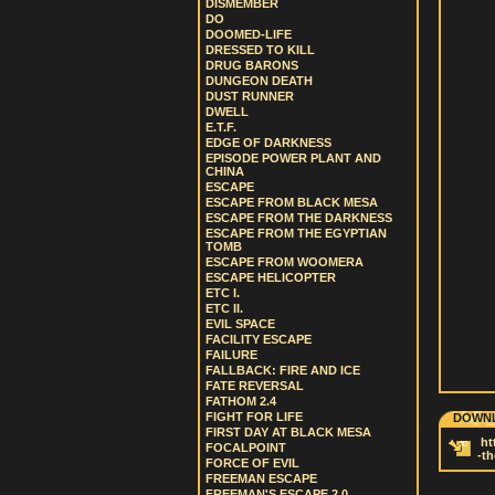
DISMEMBER
DO
DOOMED-LIFE
DRESSED TO KILL
DRUG BARONS
DUNGEON DEATH
DUST RUNNER
DWELL
E.T.F.
EDGE OF DARKNESS
EPISODE POWER PLANT AND
CHINA
ESCAPE
ESCAPE FROM BLACK MESA
ESCAPE FROM THE DARKNESS
ESCAPE FROM THE EGYPTIAN
TOMB
ESCAPE FROM WOOMERA
ESCAPE HELICOPTER
ETC I.
ETC II.
EVIL SPACE
FACILITY ESCAPE
FAILURE
FALLBACK: FIRE AND ICE
FATE REVERSAL
FATHOM 2.4
FIGHT FOR LIFE
DOWNL
FIRST DAY AT BLACK MESA
ht
FOCALPOINT
-th
FORCE OF EVIL
FREEMAN ESCAPE
FREEMAN'S ESCAPE 2.0