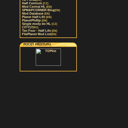
[DE]
Half Centrum
[CZ]
Mod Central HL
[EN]
SPMAPCORNER Blog
[EN]
Mod Database
[EN]
Planet Half-Life
[EN]
PlanetPhillip
[EN]
Single mody do HL
[CZ]
CITY17
[RU]
Ten Four - Half Life
[EN]
FilePlanet Mod List
[EN]
POČET PŘÍSTUPŮ