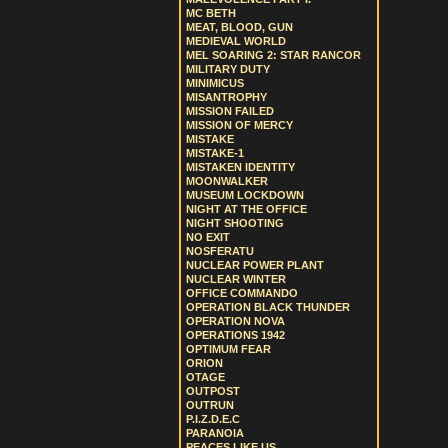
MC BETH
MEAT, BLOOD, GUN
MEDIEVAL WORLD
MEL SOARING 2: STAR RANCOR
MILITARY DUTY
MINIMICUS
MISANTROPHY
MISSION FAILED
MISSION OF MERCY
MISTAKE
MISTAKE-1
MISTAKEN IDENTITY
MOONWALKER
MUSEUM LOCKDOWN
NIGHT AT THE OFFICE
NIGHT SHOOTING
NO EXIT
NOSFERATU
NUCLEAR POWER PLANT
NUCLEAR WINTER
OFFICE COMMANDO
OPERATION BLACK THUNDER
OPERATION NOVA
OPERATIONS 1942
OPTIMUM FEAR
ORION
OTAGE
OUTPOST
OUTRUN
P.I.Z.D.E.C
PARANOIA
PEACES LIKE US