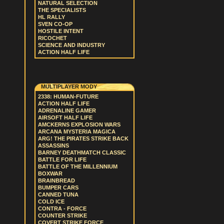
NATURAL SELECTION
THE SPECIALISTS
HL RALLY
SVEN CO-OP
HOSTILE INTENT
RICOCHET
SCIENCE AND INDUSTRY
ACTION HALF LIFE
MULTIPLAYER MODY
2338: HUMAN-FUTURE
ACTION HALF LIFE
ADRENALINE GAMER
AIRSOFT HALF LIFE
AMCKERNS EXPLOSION WARS
ARCANA MYSTERIA MAGICA
ARG! THE PIRATES STRIKE BACK
ASSASSINS
BARNEY DEATHMATCH CLASSIC
BATTLE FOR LIFE
BATTLE OF THE MILLENNIUM
BOXWAR
BRAINBREAD
BUMPER CARS
CANNED TUNA
COLD ICE
CONTRA - FORCE
COUNTER STRIKE
COVERT STRIKE FORCE