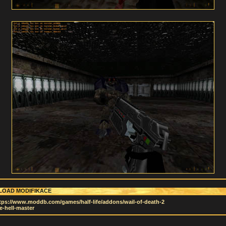
OAD MODIFIKACE
tps://www.moddb.com/games/half-life/addons/wail-of-death-2
e-hell-master