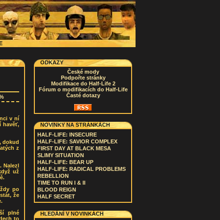
CE
ODKAZY
České mody
Podpořte stránky
Modifikace do Half-Life 2
Fórum o modifikacích do Half-Life
Časté dotazy
4%
nci v ní
í havěť,
NOVINKY NA STRÁNKÁCH
HALF-LIFE: INSECURE
HALF-LIFE: SAVIOR COMPLEX
t, dokud
zatých z
FIRST DAY AT BLACK MESA
SLIMY SITUATION
HALF-LIFE: BEAR UP
. Nalezl
HALF-LIFE: RADICAL PROBLEMS
když už
REBELLION
ě.
TIME TO RUN I & II
vždy po
BLOOD REIGN
tát, že
HALF SECRET
.
ší plné
HLEDÁNÍ V NOVINKÁCH
adech to