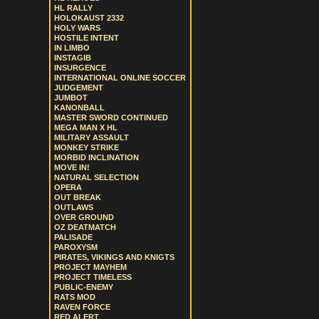
HL RALLY
HOLOKAUST 2332
HOLY WARS
HOSTILE INTENT
IN LIMBO
INSTAGIB
INSURGENCE
INTERNATIONAL ONLINE SOCCER
JUDGEMENT
JUMBOT
KANONBALL
MASTER SWORD CONTINUED
MEGA MAN X HL
MILITARY ASSAULT
MONKEY STRIKE
MORBID INCLINATION
MOVE IN!
NATURAL SELECTION
OPERA
OUT BREAK
OUTLAWS
OVER GROUND
OZ DEATMATCH
PALISADE
PAROXYSM
PIRATES, VIKINGS AND KNIGTS
PROJECT MAYHEM
PROJECT TIMELESS
PUBLIC-ENEMY
RATS MOD
RAVEN FORCE
RED ALERT