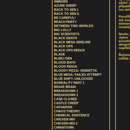
AWAKEN
závisí 
AZURE SHEEP
případě
hru doh
BACK TO XEN I.
BACK TO XEN II.
Prostří
BE CAREFUL!
má muni
BEACH PARTY
dohran
BETWEEN TWO WORLDS
rozleh
BIG LOLLY
Nevím, 
BIG SCIENTISTS
Jedno 
BLACK DEATH
působiv
BLACK MESA SIDELINE
alespoň
BLACK OPS
nepříli
BLACK OPS REDUX
BLADE
Řečeno
udělat 
BLBEJ DEN
BLOOD BATH
BLOOD REIGN
BLOODY PIZZA: VENDETTA
BLUE MESA: FAILED ATTEMPT
BLUE SHIFT: UNLOCKED
BOREALITY PART 1
BRAVE BRAIN
BREAKDOWN 1
BREAKDOWN 2
CASE CLOSED
CASTLE CREEP
CATHARSIS
CHAOS THEORY
CHEMICAL EXISTENCE
CHICKEN MIX
CHICKEN MIX 2
CHINATOWN