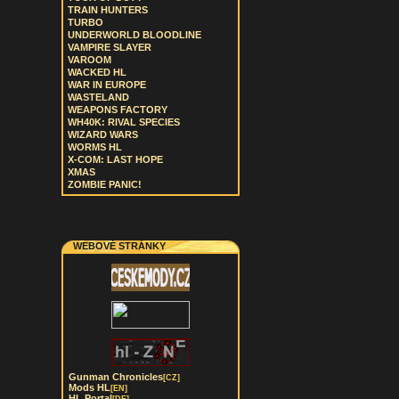
TRAIN HUNTERS
TURBO
UNDERWORLD BLOODLINE
VAMPIRE SLAYER
VAROOM
WACKED HL
WAR IN EUROPE
WASTELAND
WEAPONS FACTORY
WH40K: RIVAL SPECIES
WIZARD WARS
WORMS HL
X-COM: LAST HOPE
XMAS
ZOMBIE PANIC!
WEBOVÉ STRÁNKY
Gunman Chronicles
[CZ]
Mods HL
[EN]
HL Portal