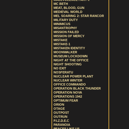
MC BETH
MEAT, BLOOD, GUN
MEDIEVAL WORLD
MEL SOARING 2: STAR RANCOR
MILITARY DUTY
MINIMICUS
MISANTROPHY
MISSION FAILED
MISSION OF MERCY
MISTAKE
MISTAKE-1
MISTAKEN IDENTITY
MOONWALKER
MUSEUM LOCKDOWN
NIGHT AT THE OFFICE
NIGHT SHOOTING
NO EXIT
NOSFERATU
NUCLEAR POWER PLANT
NUCLEAR WINTER
OFFICE COMMANDO
OPERATION BLACK THUNDER
OPERATION NOVA
OPERATIONS 1942
OPTIMUM FEAR
ORION
OTAGE
OUTPOST
OUTRUN
P.I.Z.D.E.C
PARANOIA
PEACES LIKE US