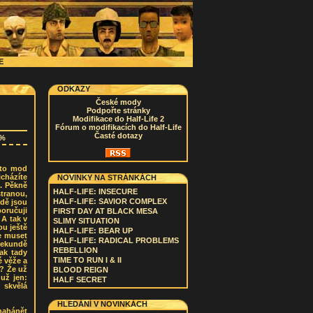
CE
ODKAZY
České mody
Podpořte stránky
Modifikace do Half-Life 2
Fórum o modifikacích do Half-Life
Časté dotazy
8%
nto mod
cházíte
NOVINKY NA STRÁNKÁCH
). Pěkně
HALF-LIFE: INSECURE
stranou,
HALF-LIFE: SAVIOR COMPLEX
odě jsou
poručuji
FIRST DAY AT BLACK MESA
 A tak v
SLIMY SITUATION
ou ještě
HALF-LIFE: BEAR UP
te muset
HALF-LIFE: RADICAL PROBLEMS
sekundě
REBELLION
ak tady
TIME TO RUN I & II
 věže a
k? Že už
BLOOD REIGN
už jen:
HALF SECRET
 skvělá
HLEDÁNÍ V NOVINKÁCH
nahánět