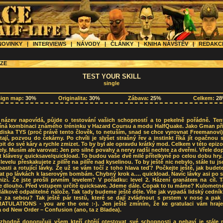
OVINKY
|
INTERVIEWS
|
NÁVODY
|
ČLÁNKY
|
KNIHA NÁVŠTĚV
|
REDAK
ZE
TEST YOUR SKILL
single
sign map:
30%
Originalita:
30%
Zábava:
25%
Celkem:
2
ž název napovídá, půjde o testování vašich schopností a to pekelně pořádně. Te
íná kombinaci známého tréninku v Hazard Coursu a modu HalfQuake. Jako Gman při
diska TYS (proč právě tento člověk, to netuším, snad se chce vyrovnat Freemanovi
tají, pozvou do čekárny. Po chvíli je slyšet strašný řev a instinkt říká jít opačnou 
it do své káry a rychle zmizet. To by byl ale opravdu krátký mod. Celkem v této epiz
ely. Musím ale varovat: Jen pro silné povahy a nervy radši nechte za dveřmi. Vřele do
t klávesy quicksave/quickload. To budou vaše dvě milé přítelkyně po celou dobu hry.
levelu přeskakujete z pilíře na pilíře nad kyselinou. To by ještě nic nebylo, stále tu js
pasti a rotující lávky. Že už se vám točí z toho hlava teď? Počkejte ještě, jak bude
at po lávkách k laserovým bombám. Chybný krok a…. quickload. Navíc lávky asi po 
izí. Že jste prošli prvním levelem? V pořádku: level 2. Házení granátem na cíl. T
 dlouho. Před vstupem určitě quicksave. Jdeme dále. Copak to tu máme? Kulometné
 dálkově odpalitelné nálože. Tak tady budeme ještě déle. Víte jak vypadá lidský cední
e za sebou? Tak ještě pár testů, které se dají zvládnout s prstem v nose a pak 
TULATIONS - you are the one :-). Jen ještě zmíním, že ke gratulaci vám hraje
 od New Order – Confusion (ano, ta z Bladea).
zhodně doporučuji všem kteří chtějí otestovat své schopnosti a nebaví je stále 