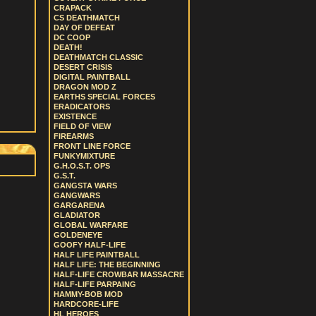
CRAPACK
CS DEATHMATCH
DAY OF DEFEAT
DC COOP
DEATH!
DEATHMATCH CLASSIC
DESERT CRISIS
DIGITAL PAINTBALL
DRAGON MOD Z
EARTHS SPECIAL FORCES
ERADICATORS
EXISTENCE
FIELD OF VIEW
FIREARMS
FRONT LINE FORCE
FUNKYMIXTURE
G.H.O.S.T. OPS
G.S.T.
GANGSTA WARS
GANGWARS
GARGARENA
GLADIATOR
GLOBAL WARFARE
GOLDENEYE
GOOFY HALF-LIFE
HALF LIFE PAINTBALL
HALF LIFE: THE BEGINNING
HALF-LIFE CROWBAR MASSACRE
HALF-LIFE PARPAING
HAMMY-BOB MOD
HARDCORE-LIFE
HL HEROES