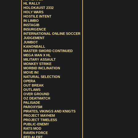
HL RALLY
HOLOKAUST 2332
HOLY WARS
HOSTILE INTENT
IN LIMBO
INSTAGIB
INSURGENCE
INTERNATIONAL ONLINE SOCCER
JUDGEMENT
JUMBOT
KANONBALL
MASTER SWORD CONTINUED
MEGA MAN X HL
MILITARY ASSAULT
MONKEY STRIKE
MORBID INCLINATION
MOVE IN!
NATURAL SELECTION
OPERA
OUT BREAK
OUTLAWS
OVER GROUND
OZ DEATMATCH
PALISADE
PAROXYSM
PIRATES, VIKINGS AND KNIGTS
PROJECT MAYHEM
PROJECT TIMELESS
PUBLIC-ENEMY
RATS MOD
RAVEN FORCE
RED ALERT