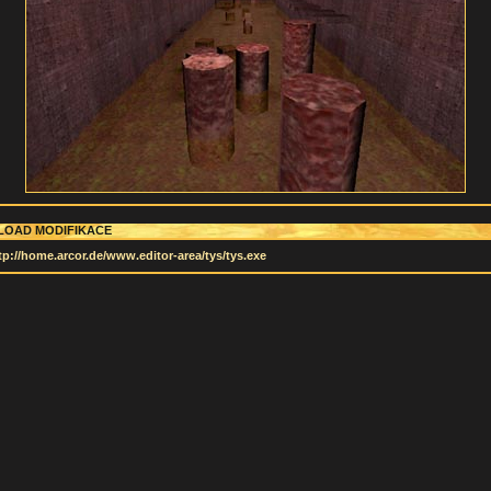
OAD MODIFIKACE
tp://home.arcor.de/www.editor-area/tys/tys.exe