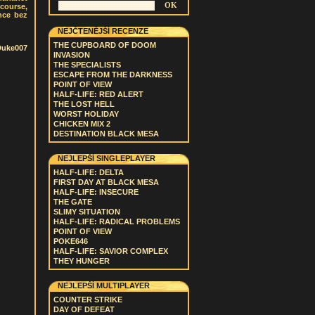
 course,
nce bez
NEJČTENĚJŠÍ RECENZE
THE CUPBOARD OF DOOM
Duke007
INVASION
THE SPECIALISTS
ESCAPE FROM THE DARKNESS
POINT OF VIEW
HALF-LIFE: RED ALERT
THE LOST HELL
WORST HOLIDAY
CHICKEN MIX 2
DESTINATION BLACK MESA
NEJLEPŠÍ SINGLEPLAYER
HALF-LIFE: DELTA
FIRST DAY AT BLACK MESA
HALF-LIFE: INSECURE
THE GATE
SLIMY SITUATION
HALF-LIFE: RADICAL PROBLEMS
POINT OF VIEW
POKE646
HALF-LIFE: SAVIOR COMPLEX
THEY HUNGER
NEJLEPŠÍ MULTIPLAYER
COUNTER STRIKE
DAY OF DEFEAT