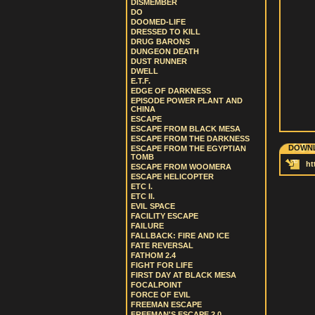
DISMEMBER
DO
DOOMED-LIFE
DRESSED TO KILL
DRUG BARONS
DUNGEON DEATH
DUST RUNNER
DWELL
E.T.F.
EDGE OF DARKNESS
EPISODE POWER PLANT AND
CHINA
ESCAPE
ESCAPE FROM BLACK MESA
ESCAPE FROM THE DARKNESS
DOWNL
ESCAPE FROM THE EGYPTIAN
TOMB
ht
ESCAPE FROM WOOMERA
ESCAPE HELICOPTER
ETC I.
ETC II.
EVIL SPACE
FACILITY ESCAPE
FAILURE
FALLBACK: FIRE AND ICE
FATE REVERSAL
FATHOM 2.4
FIGHT FOR LIFE
FIRST DAY AT BLACK MESA
FOCALPOINT
FORCE OF EVIL
FREEMAN ESCAPE
FREEMAN'S ESCAPE 2.0