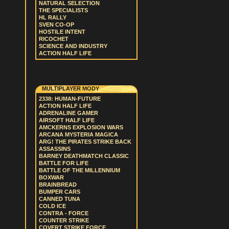
NATURAL SELECTION
THE SPECIALISTS
HL RALLY
SVEN CO-OP
HOSTILE INTENT
RICOCHET
SCIENCE AND INDUSTRY
ACTION HALF LIFE
MULTIPLAYER MODY
2338: HUMAN-FUTURE
ACTION HALF LIFE
ADRENALINE GAMER
AIRSOFT HALF LIFE
AMCKERNS EXPLOSION WARS
ARCANA MYSTERIA MAGICA
ARG! THE PIRATES STRIKE BACK
ASSASSINS
BARNEY DEATHMATCH CLASSIC
BATTLE FOR LIFE
BATTLE OF THE MILLENNIUM
BOXWAR
BRAINBREAD
BUMPER CARS
CANNED TUNA
COLD ICE
CONTRA - FORCE
COUNTER STRIKE
COVERT STRIKE FORCE