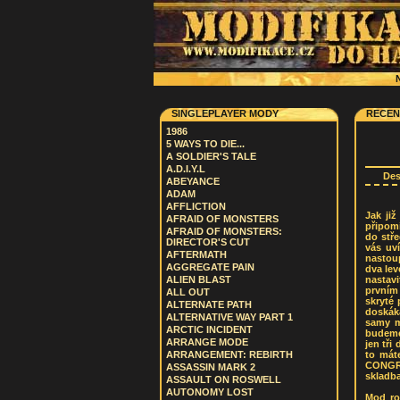
N
SINGLEPLAYER MODY
RECEN
1986
5 WAYS TO DIE...
A SOLDIER'S TALE
A.D.I.Y.L
De
ABEYANCE
ADAM
AFFLICTION
Jak ji
AFRAID OF MONSTERS
připom
AFRAID OF MONSTERS:
do stře
DIRECTOR'S CUT
vás uví
AFTERMATH
nastoup
AGGREGATE PAIN
dva lev
nastavi
ALIEN BLAST
prvním 
ALL OUT
skryté 
ALTERNATE PATH
doskák
ALTERNATIVE WAY PART 1
samy m
ARCTIC INCIDENT
budeme
ARRANGE MODE
jen tři
to mát
ARRANGEMENT: REBIRTH
CONGRA
ASSASSIN MARK 2
skladba
ASSAULT ON ROSWELL
AUTONOMY LOST
Mod ro