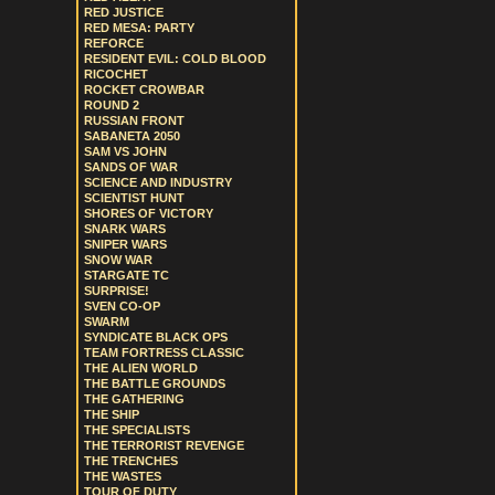
RED JUSTICE
RED MESA: PARTY
REFORCE
RESIDENT EVIL: COLD BLOOD
RICOCHET
ROCKET CROWBAR
ROUND 2
RUSSIAN FRONT
SABANETA 2050
SAM VS JOHN
SANDS OF WAR
SCIENCE AND INDUSTRY
SCIENTIST HUNT
SHORES OF VICTORY
SNARK WARS
SNIPER WARS
SNOW WAR
STARGATE TC
SURPRISE!
SVEN CO-OP
SWARM
SYNDICATE BLACK OPS
TEAM FORTRESS CLASSIC
THE ALIEN WORLD
THE BATTLE GROUNDS
THE GATHERING
THE SHIP
THE SPECIALISTS
THE TERRORIST REVENGE
THE TRENCHES
THE WASTES
TOUR OF DUTY