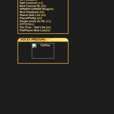
[DE]
Half Centrum
[CZ]
Mod Central HL
[EN]
SPMAPCORNER Blog
[EN]
Mod Database
[EN]
Planet Half-Life
[EN]
PlanetPhillip
[EN]
Single mody do HL
[CZ]
CITY17
[RU]
Ten Four - Half Life
[EN]
FilePlanet Mod List
[EN]
POČET PŘÍSTUPŮ