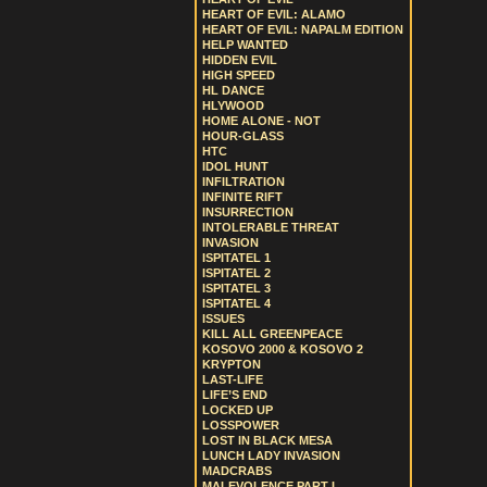
HEART OF EVIL: ALAMO
HEART OF EVIL: NAPALM EDITION
HELP WANTED
HIDDEN EVIL
HIGH SPEED
HL DANCE
HLYWOOD
HOME ALONE - NOT
HOUR-GLASS
HTC
IDOL HUNT
INFILTRATION
INFINITE RIFT
INSURRECTION
INTOLERABLE THREAT
INVASION
ISPITATEL 1
ISPITATEL 2
ISPITATEL 3
ISPITATEL 4
ISSUES
KILL ALL GREENPEACE
KOSOVO 2000 & KOSOVO 2
KRYPTON
LAST-LIFE
LIFE’S END
LOCKED UP
LOSSPOWER
LOST IN BLACK MESA
LUNCH LADY INVASION
MADCRABS
MALEVOLENCE PART I.