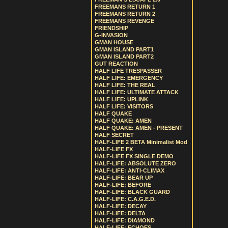
FREEMANS RETURN 1
FREEMANS RETURN 2
FREEMANS REVENGE
FRIENDSHIP
G-INVASION
GMAN HOUSE
GMAN ISLAND PART1
GMAN ISLAND PART2
GUT REACTION
HALF LIFE TRESPASSER
HALF LIFE: EMERGENCY
HALF LIFE: THE REAL
HALF LIFE: ULTIMATE ATTACK
HALF LIFE: UPLINK
HALF LIFE: VISITORS
HALF QUAKE
HALF QUAKE: AMEN
HALF QUAKE: AMEN - PRESENT
HALF SECRET
HALF-LIFE 2 BETA Minimalist Mod
HALF-LIFE FX
HALF-LIFE FX SINGLE DEMO
HALF-LIFE: ABSOLUTE ZERO
HALF-LIFE: ANTI-CLIMAX
HALF-LIFE: BEAR UP
HALF-LIFE: BEFORE
HALF-LIFE: BLACK GUARD
HALF-LIFE: C.A.G.E.D.
HALF-LIFE: DECAY
HALF-LIFE: DELTA
HALF-LIFE: DIAMOND
HALF-LIFE: ECHOES