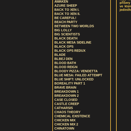
AWAKEN
příšery
AZURE SHEEP
ve kte
jediné
BACK TO XEN I.
BACK TO XEN II.
BE CAREFUL!
BEACH PARTY
BETWEEN TWO WORLDS
BIG LOLLY
BIG SCIENTISTS
BLACK DEATH
BLACK MESA SIDELINE
BLACK OPS
BLACK OPS REDUX
BLADE
BLBEJ DEN
BLOOD BATH
BLOOD REIGN
BLOODY PIZZA: VENDETTA
BLUE MESA: FAILED ATTEMPT
BLUE SHIFT: UNLOCKED
BOREALITY PART 1
BRAVE BRAIN
BREAKDOWN 1
BREAKDOWN 2
CASE CLOSED
CASTLE CREEP
CATHARSIS
CHAOS THEORY
CHEMICAL EXISTENCE
CHICKEN MIX
CHICKEN MIX 2
CHINATOWN