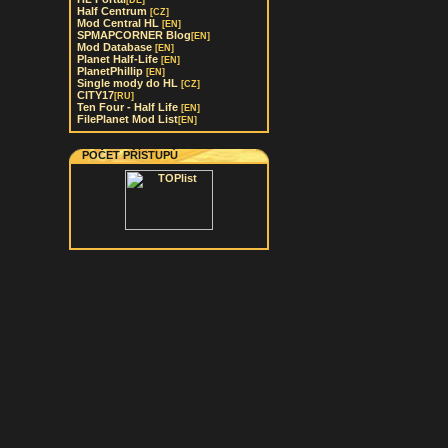
[DE]
Half Centrum
[CZ]
Mod Central HL
[EN]
SPMAPCORNER Blog
[EN]
Mod Database
[EN]
Planet Half-Life
[EN]
PlanetPhillip
[EN]
Single mody do HL
[CZ]
CITY17
[RU]
Ten Four - Half Life
[EN]
FilePlanet Mod List
[EN]
POČET PŘÍSTUPŮ