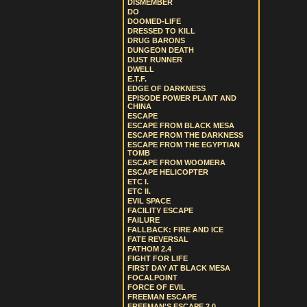
DISMEMBER
DO
DOOMED-LIFE
DRESSED TO KILL
DRUG BARONS
DUNGEON DEATH
DUST RUNNER
DWELL
E.T.F.
EDGE OF DARKNESS
EPISODE POWER PLANT AND
CHINA
ESCAPE
ESCAPE FROM BLACK MESA
ESCAPE FROM THE DARKNESS
ESCAPE FROM THE EGYPTIAN
TOMB
ESCAPE FROM WOOMERA
ESCAPE HELICOPTER
ETC I.
ETC II.
EVIL SPACE
FACILITY ESCAPE
FAILURE
FALLBACK: FIRE AND ICE
FATE REVERSAL
FATHOM 2.4
FIGHT FOR LIFE
FIRST DAY AT BLACK MESA
FOCALPOINT
FORCE OF EVIL
FREEMAN ESCAPE
FREEMAN'S ESCAPE 2.0