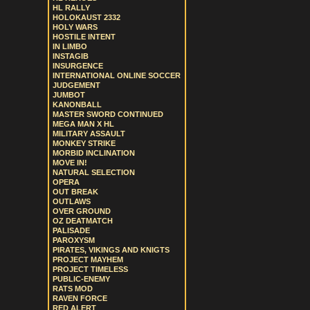
HL RALLY
HOLOKAUST 2332
HOLY WARS
HOSTILE INTENT
IN LIMBO
INSTAGIB
INSURGENCE
INTERNATIONAL ONLINE SOCCER
JUDGEMENT
JUMBOT
KANONBALL
MASTER SWORD CONTINUED
MEGA MAN X HL
MILITARY ASSAULT
MONKEY STRIKE
MORBID INCLINATION
MOVE IN!
NATURAL SELECTION
OPERA
OUT BREAK
OUTLAWS
OVER GROUND
OZ DEATMATCH
PALISADE
PAROXYSM
PIRATES, VIKINGS AND KNIGTS
PROJECT MAYHEM
PROJECT TIMELESS
PUBLIC-ENEMY
RATS MOD
RAVEN FORCE
RED ALERT