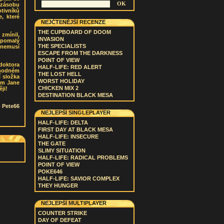
 zásobu
otivníků
, které
NEJČTENĚJŠÍ RECENZE
THE CUPBOARD OF DOOM
zmínil,
INVASION
 pomalý
THE SPECIALISTS
ž nemusí
ESCAPE FROM THE DARKNESS
POINT OF VIEW
doktora
HALF-LIFE: RED ALERT
shodném
THE LOST HELL
í složka
WORST HOLIDAY
hem Jane
CHICKEN MIX 2
ji!
DESTINATION BLACK MESA
-
Pete66
NEJLEPŠÍ SINGLEPLAYER
HALF-LIFE: DELTA
FIRST DAY AT BLACK MESA
HALF-LIFE: INSECURE
THE GATE
SLIMY SITUATION
HALF-LIFE: RADICAL PROBLEMS
POINT OF VIEW
POKE646
HALF-LIFE: SAVIOR COMPLEX
THEY HUNGER
NEJLEPŠÍ MULTIPLAYER
COUNTER STRIKE
DAY OF DEFEAT