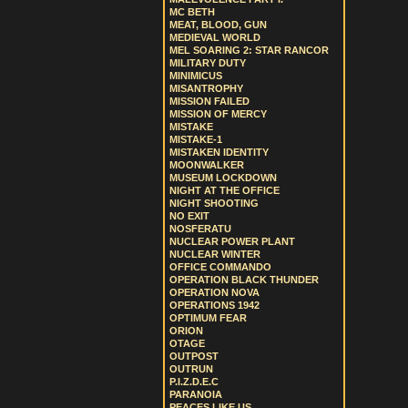
MC BETH
MEAT, BLOOD, GUN
MEDIEVAL WORLD
MEL SOARING 2: STAR RANCOR
MILITARY DUTY
MINIMICUS
MISANTROPHY
MISSION FAILED
MISSION OF MERCY
MISTAKE
MISTAKE-1
MISTAKEN IDENTITY
MOONWALKER
MUSEUM LOCKDOWN
NIGHT AT THE OFFICE
NIGHT SHOOTING
NO EXIT
NOSFERATU
NUCLEAR POWER PLANT
NUCLEAR WINTER
OFFICE COMMANDO
OPERATION BLACK THUNDER
OPERATION NOVA
OPERATIONS 1942
OPTIMUM FEAR
ORION
OTAGE
OUTPOST
OUTRUN
P.I.Z.D.E.C
PARANOIA
PEACES LIKE US