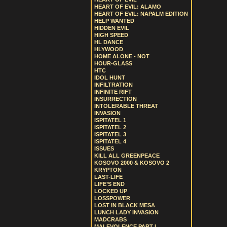
HEART OF EVIL: ALAMO
HEART OF EVIL: NAPALM EDITION
HELP WANTED
HIDDEN EVIL
HIGH SPEED
HL DANCE
HLYWOOD
HOME ALONE - NOT
HOUR-GLASS
HTC
IDOL HUNT
INFILTRATION
INFINITE RIFT
INSURRECTION
INTOLERABLE THREAT
INVASION
ISPITATEL 1
ISPITATEL 2
ISPITATEL 3
ISPITATEL 4
ISSUES
KILL ALL GREENPEACE
KOSOVO 2000 & KOSOVO 2
KRYPTON
LAST-LIFE
LIFE’S END
LOCKED UP
LOSSPOWER
LOST IN BLACK MESA
LUNCH LADY INVASION
MADCRABS
MALEVOLENCE PART I.