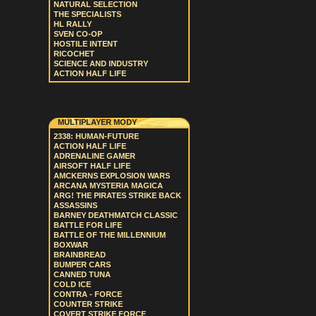
NATURAL SELECTION
THE SPECIALISTS
HL RALLY
SVEN CO-OP
HOSTILE INTENT
RICOCHET
SCIENCE AND INDUSTRY
ACTION HALF LIFE
MULTIPLAYER MODY
2338: HUMAN-FUTURE
ACTION HALF LIFE
ADRENALINE GAMER
AIRSOFT HALF LIFE
AMCKERNS EXPLOSION WARS
ARCANA MYSTERIA MAGICA
ARG! THE PIRATES STRIKE BACK
ASSASSINS
BARNEY DEATHMATCH CLASSIC
BATTLE FOR LIFE
BATTLE OF THE MILLENNIUM
BOXWAR
BRAINBREAD
BUMPER CARS
CANNED TUNA
COLD ICE
CONTRA - FORCE
COUNTER STRIKE
COVERT STRIKE FORCE