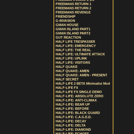
FREEMANS RETURN 1
FREEMANS RETURN 2
FREEMANS REVENGE
FRIENDSHIP
G-INVASION
GMAN HOUSE
GMAN ISLAND PART1
GMAN ISLAND PART2
GUT REACTION
HALF LIFE TRESPASSER
HALF LIFE: EMERGENCY
HALF LIFE: THE REAL
HALF LIFE: ULTIMATE ATTACK
HALF LIFE: UPLINK
HALF LIFE: VISITORS
HALF QUAKE
HALF QUAKE: AMEN
HALF QUAKE: AMEN - PRESENT
HALF SECRET
HALF-LIFE 2 BETA Minimalist Mod
HALF-LIFE FX
HALF-LIFE FX SINGLE DEMO
HALF-LIFE: ABSOLUTE ZERO
HALF-LIFE: ANTI-CLIMAX
HALF-LIFE: BEAR UP
HALF-LIFE: BEFORE
HALF-LIFE: BLACK GUARD
HALF-LIFE: C.A.G.E.D.
HALF-LIFE: DECAY
HALF-LIFE: DELTA
HALF-LIFE: DIAMOND
HALF-LIFE: ECHOES