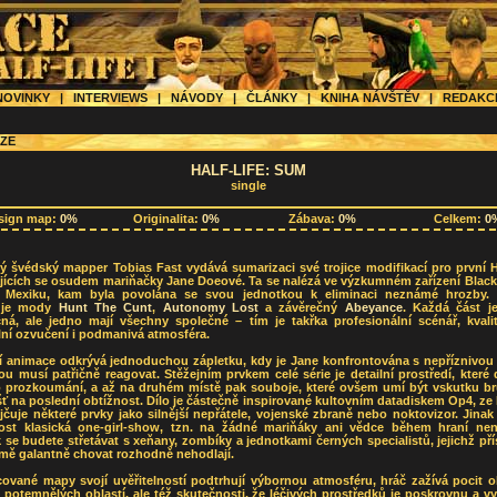
OVINKY
|
INTERVIEWS
|
NÁVODY
|
ČLÁNKY
|
KNIHA NÁVŠTĚV
|
REDAK
ZE
HALF-LIFE: SUM
single
sign map:
0%
Originalita:
0%
Zábava:
0%
Celkem:
0
 švédský mapper Tobias Fast vydává sumarizaci své trojice modifikací pro první H
ajících se osudem mariňačky Jane Doeové. Ta se nalézá ve výzkumném zařízení Black
Mexiku, kam byla povolána se svou jednotkou k eliminaci neznámé hrozby. T
uje mody
Hunt The Cunt
,
Autonomy Lost
a závěrečný
Abeyance
. Každá část j
čná, ale jedno mají všechny společné – tím je takřka profesionální scénář, kvali
lní ozvučení i podmanivá atmosféra.
í animace odkrývá jednoduchou zápletku, kdy je Jane konfrontována s nepříznivou s
ou musí patřičně reagovat. Stěžejním prvkem celé série je detailní prostředí, které
o prozkoumání, a až na druhém místě pak souboje, které ovšem umí být vskutku bru
ť na poslední obtížnost. Dílo je částečně inspirované kultovním datadiskem Op4, ze
jčuje některé prvky jako silnější nepřátele, vojenské zbraně nebo noktovizor. Jinak
nost klasická one-girl-show, tzn. na žádné mariňáky ani vědce během hraní nena
se budete střetávat s xeňany, zombíky a jednotkami černých specialistů, jejichž pří
mě galantně chovat rozhodně nehodlají.
cované mapy svojí uvěřitelností podtrhují výbornou atmosféru, hráč zažívá pocit o
 potemnělých oblastí, ale též skutečnosti, že léčivých prostředků je poskrovnu a vy