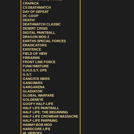
CRAPACK
CS DEATHMATCH
DAY OF DEFEAT
DC COOP
DEATH!
DEATHMATCH CLASSIC
DESERT CRISIS
DIGITAL PAINTBALL
DRAGON MOD Z
EARTHS SPECIAL FORCES
ERADICATORS
EXISTENCE
FIELD OF VIEW
FIREARMS
FRONT LINE FORCE
FUNKYMIXTURE
G.H.O.S.T. OPS
G.S.T.
GANGSTA WARS
GANGWARS
GARGARENA
GLADIATOR
GLOBAL WARFARE
GOLDENEYE
GOOFY HALF-LIFE
HALF LIFE PAINTBALL
HALF LIFE: THE BEGINNING
HALF-LIFE CROWBAR MASSACRE
HALF-LIFE PARPAING
HAMMY-BOB MOD
HARDCORE-LIFE
HL HEROES