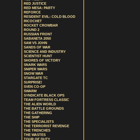
RED JUSTICE
RED MESA: PARTY
REFORCE
RESIDENT EVIL: COLD BLOOD
RICOCHET
ROCKET CROWBAR
ROUND 2
RUSSIAN FRONT
SABANETA 2050
SAM VS JOHN
SANDS OF WAR
SCIENCE AND INDUSTRY
SCIENTIST HUNT
SHORES OF VICTORY
SNARK WARS
SNIPER WARS
SNOW WAR
STARGATE TC
SURPRISE!
SVEN CO-OP
SWARM
SYNDICATE BLACK OPS
TEAM FORTRESS CLASSIC
THE ALIEN WORLD
THE BATTLE GROUNDS
THE GATHERING
THE SHIP
THE SPECIALISTS
THE TERRORIST REVENGE
THE TRENCHES
THE WASTES
TOUR OF DUTY