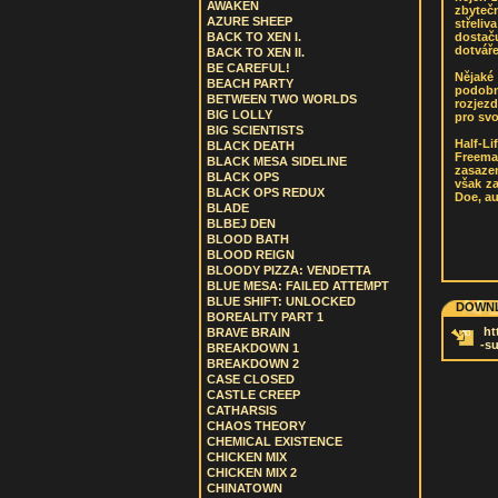
AWAKEN
zbyteč
AZURE SHEEP
střeliv
dostač
BACK TO XEN I.
dotváře
BACK TO XEN II.
BE CAREFUL!
Nějaké
BEACH PARTY
podobn
BETWEEN TWO WORLDS
rozjezd
BIG LOLLY
pro svo
BIG SCIENTISTS
Half-L
BLACK DEATH
Freema
BLACK MESA SIDELINE
zasazen
BLACK OPS
však za
BLACK OPS REDUX
Doe, au
BLADE
BLBEJ DEN
BLOOD BATH
BLOOD REIGN
BLOODY PIZZA: VENDETTA
BLUE MESA: FAILED ATTEMPT
BLUE SHIFT: UNLOCKED
DOWNL
BOREALITY PART 1
ht
BRAVE BRAIN
-s
BREAKDOWN 1
BREAKDOWN 2
CASE CLOSED
CASTLE CREEP
CATHARSIS
CHAOS THEORY
CHEMICAL EXISTENCE
CHICKEN MIX
CHICKEN MIX 2
CHINATOWN