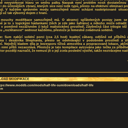
ně nevystrkovat hlavu ve směru palby. Naopak není problém nosit dostatečnou
a i do účinnějších zbraní, kterých sice není tolik typů, přesto na efektivní eliminaci pr
ují. V každém správném modu samozřejmě nesmí scházet naskriptované situace
jí už tak výborný dojem z hraní.
 mouchy modifikace samozřejmě má. O absenci spřátelených postav jsem se 
é je to s logickými hádankami (těch je zde jako šafránu) a někoho může odradit
 v poměrně nezáživném (i když realistickém) prostředí. Závěrečná část trilogie té
u „rozlétanost“ sednout každému, přestože je řemeslně zvládnutá solidně.
ife: Sum nabízí solidní porci (cca 2,5 hod) kvalitní zábavy, odlišné od příběhů 
na i desátníka Shepharda, přesto se odehrávající v podobném prostředí a 
í. Největší kladem díla je bezesporu tíživá atmosféra a propracované lokace, akčn
 nimi příliš nezaostává. Přestože je tato kompilace avizována jako tečka za příbě
tor později naznačil, že nemusí jít o její zcela poslední výstřel, takže neztrácejme nadě
OAD MODIFIKACE
tps://www.moddb.com/mods/half-life-sum/downloads/half-life
um