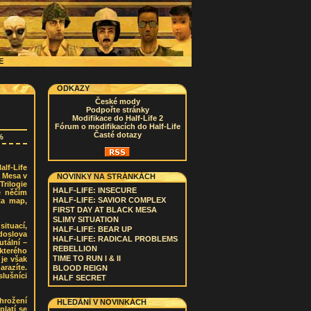
CE
ODKAZY
České mody
Podpořte stránky
Modifikace do Half-Life 2
Fórum o modifikacích do Half-Life
Časté dotazy
%
alf-Life
 Mesa v
NOVINKY NA STRÁNKÁCH
rilogie
HALF-LIFE: INSECURE
e něčím
HALF-LIFE: SAVIOR COMPLEX
ta map,
FIRST DAY AT BLACK MESA
SLIMY SITUATION
ituací,
HALF-LIFE: BEAR UP
 doslova
HALF-LIFE: RADICAL PROBLEMS
tální –
REBELLION
 kterého
TIME TO RUN I & II
 je však
razíte.
BLOOD REIGN
slušníci
HALF SECRET
hrožení
HLEDÁNÍ V NOVINKÁCH
platí se