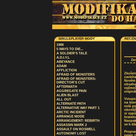
N
SINGLEPLAYER MODY
RECEN
1986
5 WAYS TO DIE...
A SOLDIER'S TALE
A.D.I.Y.L
De
ABEYANCE
ADAM
AFFLICTION
Zkušený
AFRAID OF MONSTERS
zaobír
AFRAID OF MONSTERS:
Novém 
DIRECTOR'S CUT
obsah
AFTERMATH
vyjíme
AGGREGATE PAIN
originá
ALIEN BLAST
Vstupn
ALL OUT
na kter
ALTERNATE PATH
volá p
ALTERNATIVE WAY PART 1
obzvláš
ARCTIC INCIDENT
si vypů
ARRANGE MODE
hratel
Naopak 
ARRANGEMENT: REBIRTH
se k dá
ASSASSIN MARK 2
ASSAULT ON ROSWELL
Propra
AUTONOMY LOST
nejen z