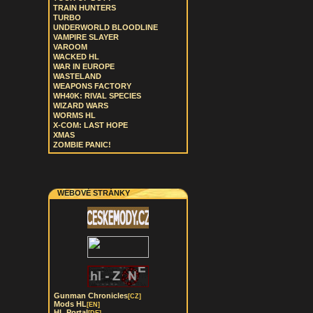
TRAIN HUNTERS
TURBO
UNDERWORLD BLOODLINE
VAMPIRE SLAYER
VAROOM
WACKED HL
WAR IN EUROPE
WASTELAND
WEAPONS FACTORY
WH40K: RIVAL SPECIES
WIZARD WARS
WORMS HL
X-COM: LAST HOPE
XMAS
ZOMBIE PANIC!
WEBOVÉ STRÁNKY
Gunman Chronicles
[CZ]
Mods HL
[EN]
HL Portal