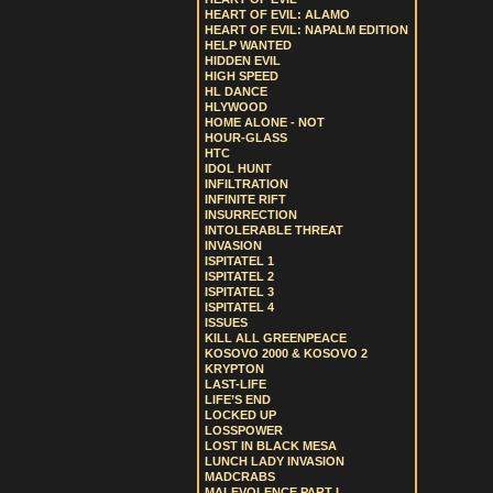
HEART OF EVIL: ALAMO
HEART OF EVIL: NAPALM EDITION
HELP WANTED
HIDDEN EVIL
HIGH SPEED
HL DANCE
HLYWOOD
HOME ALONE - NOT
HOUR-GLASS
HTC
IDOL HUNT
INFILTRATION
INFINITE RIFT
INSURRECTION
INTOLERABLE THREAT
INVASION
ISPITATEL 1
ISPITATEL 2
ISPITATEL 3
ISPITATEL 4
ISSUES
KILL ALL GREENPEACE
KOSOVO 2000 & KOSOVO 2
KRYPTON
LAST-LIFE
LIFE’S END
LOCKED UP
LOSSPOWER
LOST IN BLACK MESA
LUNCH LADY INVASION
MADCRABS
MALEVOLENCE PART I.