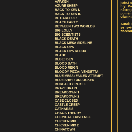
AWAKEN
jedná 
AZURE SHEEP
hry. P
nástroj
BACK TO XEN I.
poměrně
BACK TO XEN II.
však ni
BE CAREFUL!
BEACH PARTY
Autoři 
BETWEEN TWO WORLDS
se svý
BIG LOLLY
znechuc
BIG SCIENTISTS
BLACK DEATH
BLACK MESA SIDELINE
BLACK OPS
BLACK OPS REDUX
BLADE
BLBEJ DEN
BLOOD BATH
BLOOD REIGN
BLOODY PIZZA: VENDETTA
BLUE MESA: FAILED ATTEMPT
BLUE SHIFT: UNLOCKED
BOREALITY PART 1
BRAVE BRAIN
BREAKDOWN 1
BREAKDOWN 2
CASE CLOSED
CASTLE CREEP
CATHARSIS
CHAOS THEORY
CHEMICAL EXISTENCE
CHICKEN MIX
CHICKEN MIX 2
CHINATOWN