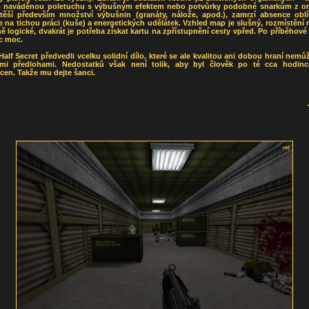
o naváděnou poletuchu s výbušným efektem nebo potvůrky podobné snarkům z ori
otěší především množství výbušnin (granáty, nálože, apod.), zamrzí absence obl
e na tichou práci (kuše) a energetických udělátek. Vzhled map je slušný, rozmístění 
 logické, dvakrát je potřeba získat kartu na zpřístupnění cesty vpřed. Po příběhové
c moc.
Half Secret předvedli vcelku solidní dílo, které se ale kvalitou ani dobou hraní nemů
mi předlohami. Nedostatků však není tolik, aby byl člověk po té cca hodinc
en. Takže mu dejte šanci.