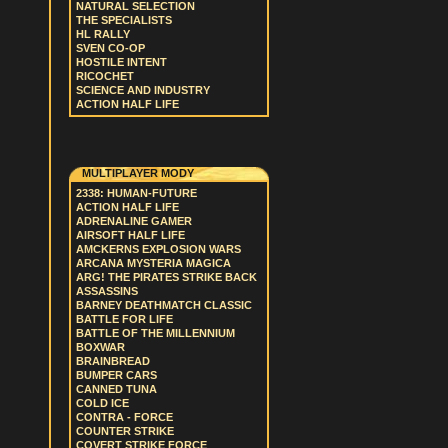
NATURAL SELECTION
THE SPECIALISTS
HL RALLY
SVEN CO-OP
HOSTILE INTENT
RICOCHET
SCIENCE AND INDUSTRY
ACTION HALF LIFE
MULTIPLAYER MODY
2338: HUMAN-FUTURE
ACTION HALF LIFE
ADRENALINE GAMER
AIRSOFT HALF LIFE
AMCKERNS EXPLOSION WARS
ARCANA MYSTERIA MAGICA
ARG! THE PIRATES STRIKE BACK
ASSASSINS
BARNEY DEATHMATCH CLASSIC
BATTLE FOR LIFE
BATTLE OF THE MILLENNIUM
BOXWAR
BRAINBREAD
BUMPER CARS
CANNED TUNA
COLD ICE
CONTRA - FORCE
COUNTER STRIKE
COVERT STRIKE FORCE