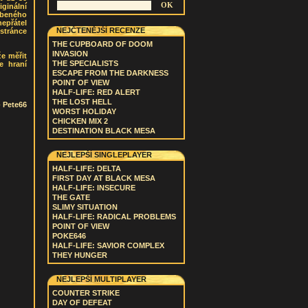
ginální
íbeného
nepřátel
NEJČTENĚJŠÍ RECENZE
 stránce
THE CUPBOARD OF DOOM
INVASION
že měřit
THE SPECIALISTS
e hraní
ESCAPE FROM THE DARKNESS
POINT OF VIEW
HALF-LIFE: RED ALERT
THE LOST HELL
-
Pete66
WORST HOLIDAY
CHICKEN MIX 2
DESTINATION BLACK MESA
NEJLEPŠÍ SINGLEPLAYER
HALF-LIFE: DELTA
FIRST DAY AT BLACK MESA
HALF-LIFE: INSECURE
THE GATE
SLIMY SITUATION
HALF-LIFE: RADICAL PROBLEMS
POINT OF VIEW
POKE646
HALF-LIFE: SAVIOR COMPLEX
THEY HUNGER
NEJLEPŠÍ MULTIPLAYER
COUNTER STRIKE
DAY OF DEFEAT