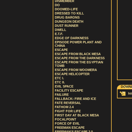
DISMEMBER
DO
DOOMED-LIFE
DRESSED TO KILL
DRUG BARONS
DUNGEON DEATH
DUST RUNNER
DWELL
E.T.F.
EDGE OF DARKNESS
EPISODE POWER PLANT AND
CHINA
ESCAPE
ESCAPE FROM BLACK MESA
ESCAPE FROM THE DARKNESS
ESCAPE FROM THE EGYPTIAN
TOMB
ESCAPE FROM WOOMERA
ESCAPE HELICOPTER
ETC I.
ETC II.
EVIL SPACE
DOWNL
FACILITY ESCAPE
ht
FAILURE
FALLBACK: FIRE AND ICE
FATE REVERSAL
FATHOM 2.4
FIGHT FOR LIFE
FIRST DAY AT BLACK MESA
FOCALPOINT
FORCE OF EVIL
FREEMAN ESCAPE
FREEMAN'S ESCAPE 2.0