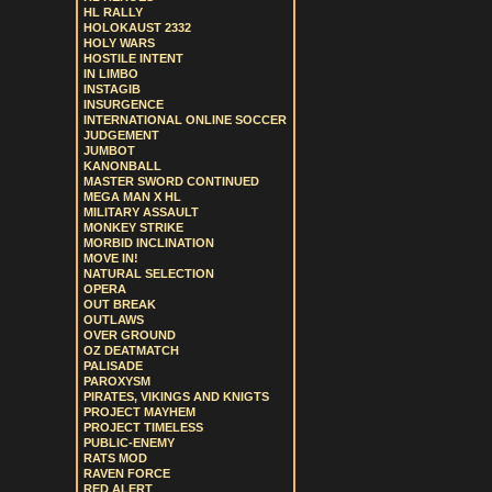
HL RALLY
HOLOKAUST 2332
HOLY WARS
HOSTILE INTENT
IN LIMBO
INSTAGIB
INSURGENCE
INTERNATIONAL ONLINE SOCCER
JUDGEMENT
JUMBOT
KANONBALL
MASTER SWORD CONTINUED
MEGA MAN X HL
MILITARY ASSAULT
MONKEY STRIKE
MORBID INCLINATION
MOVE IN!
NATURAL SELECTION
OPERA
OUT BREAK
OUTLAWS
OVER GROUND
OZ DEATMATCH
PALISADE
PAROXYSM
PIRATES, VIKINGS AND KNIGTS
PROJECT MAYHEM
PROJECT TIMELESS
PUBLIC-ENEMY
RATS MOD
RAVEN FORCE
RED ALERT