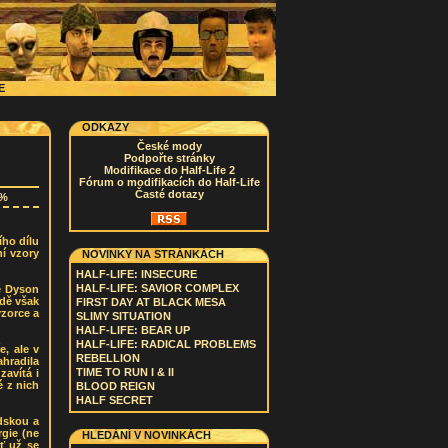
CE
ODKAZY
České mody
Podpořte stránky
Modifikace do Half-Life 2
Fórum o modifikacích do Half-Life
Časté dotazy
0%
ího dílu
í vzory
NOVINKY NA STRÁNKÁCH
HALF-LIFE: INSECURE
HALF-LIFE: SAVIOR COMPLEX
e Dyson
zdě však
FIRST DAY AT BLACK MESA
vzorce a
SLIMY SITUATION
HALF-LIFE: BEAR UP
HALF-LIFE: RADICAL PROBLEMS
, ale v
REBELLION
hradila
TIME TO RUN I & II
avítá i
 z nich
BLOOD REIGN
HALF SECRET
idskou a
gie (ne
HLEDÁNÍ V NOVINKÁCH
ať už se