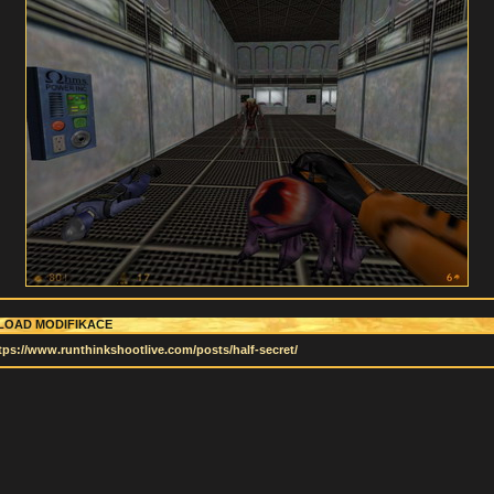
OAD MODIFIKACE
tps://www.runthinkshootlive.com/posts/half-secret/