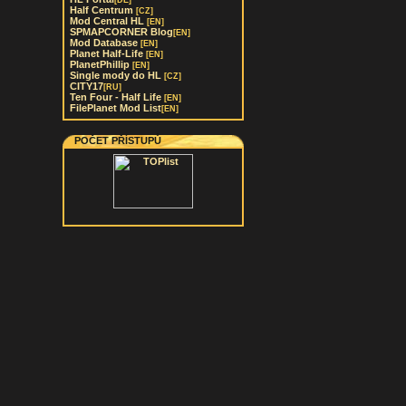
[DE]
Half Centrum
[CZ]
Mod Central HL
[EN]
SPMAPCORNER Blog
[EN]
Mod Database
[EN]
Planet Half-Life
[EN]
PlanetPhillip
[EN]
Single mody do HL
[CZ]
CITY17
[RU]
Ten Four - Half Life
[EN]
FilePlanet Mod List
[EN]
POČET PŘÍSTUPŮ