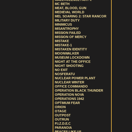
MC BETH
MEAT, BLOOD, GUN
MEDIEVAL WORLD
MEL SOARING 2: STAR RANCOR
MILITARY DUTY
MINIMICUS
MISANTROPHY
MISSION FAILED
MISSION OF MERCY
MISTAKE
MISTAKE-1
MISTAKEN IDENTITY
MOONWALKER
MUSEUM LOCKDOWN
NIGHT AT THE OFFICE
NIGHT SHOOTING
NO EXIT
NOSFERATU
NUCLEAR POWER PLANT
NUCLEAR WINTER
OFFICE COMMANDO
OPERATION BLACK THUNDER
OPERATION NOVA
OPERATIONS 1942
OPTIMUM FEAR
ORION
OTAGE
OUTPOST
OUTRUN
P.I.Z.D.E.C
PARANOIA
PEACES LIKE US