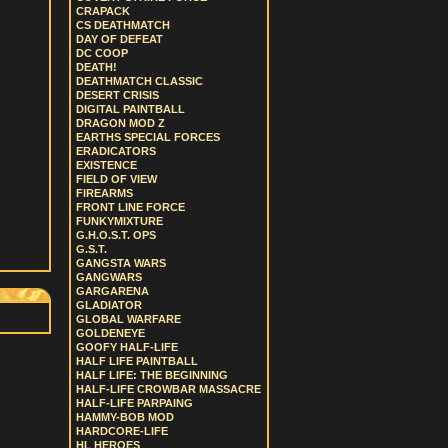
CRAPACK
CS DEATHMATCH
DAY OF DEFEAT
DC COOP
DEATH!
DEATHMATCH CLASSIC
DESERT CRISIS
DIGITAL PAINTBALL
DRAGON MOD Z
EARTHS SPECIAL FORCES
ERADICATORS
EXISTENCE
FIELD OF VIEW
FIREARMS
FRONT LINE FORCE
FUNKYMIXTURE
G.H.O.S.T. OPS
G.S.T.
GANGSTA WARS
GANGWARS
GARGARENA
GLADIATOR
GLOBAL WARFARE
GOLDENEYE
GOOFY HALF-LIFE
HALF LIFE PAINTBALL
HALF LIFE: THE BEGINNING
HALF-LIFE CROWBAR MASSACRE
HALF-LIFE PARPAING
HAMMY-BOB MOD
HARDCORE-LIFE
HL HEROES