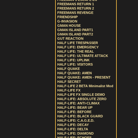
FREEMANS RETURN 1
FREEMANS RETURN 2
FREEMANS REVENGE
FRIENDSHIP
G-INVASION
GMAN HOUSE
GMAN ISLAND PART1
GMAN ISLAND PART2
GUT REACTION
HALF LIFE TRESPASSER
HALF LIFE: EMERGENCY
HALF LIFE: THE REAL
HALF LIFE: ULTIMATE ATTACK
HALF LIFE: UPLINK
HALF LIFE: VISITORS
HALF QUAKE
HALF QUAKE: AMEN
HALF QUAKE: AMEN - PRESENT
HALF SECRET
HALF-LIFE 2 BETA Minimalist Mod
HALF-LIFE FX
HALF-LIFE FX SINGLE DEMO
HALF-LIFE: ABSOLUTE ZERO
HALF-LIFE: ANTI-CLIMAX
HALF-LIFE: BEAR UP
HALF-LIFE: BEFORE
HALF-LIFE: BLACK GUARD
HALF-LIFE: C.A.G.E.D.
HALF-LIFE: DECAY
HALF-LIFE: DELTA
HALF-LIFE: DIAMOND
HALF-LIFE: ECHOES