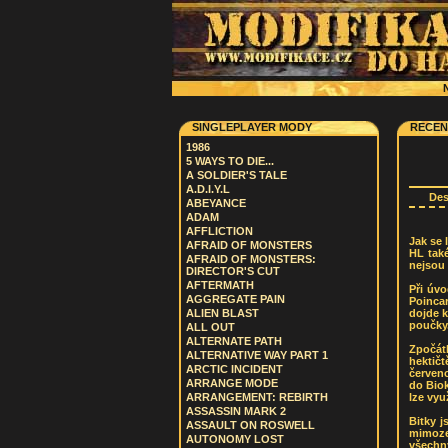
N
SINGLEPLAYER MODY
RECEN
1986
5 WAYS TO DIE...
A SOLDIER'S TALE
A.D.I.Y.L
De
ABEYANCE
ADAM
AFFLICTION
Jak se 
AFRAID OF MONSTERS
HL tak
AFRAID OF MONSTERS:
nejsou 
DIRECTOR'S CUT
AFTERMATH
Při úv
AGGREGATE PAIN
Poincar
dojde k
ALIEN BLAST
poučky.
ALL OUT
ALTERNATE PATH
Zpočát
ALTERNATIVE WAY PART 1
hektič
ARCTIC INCIDENT
červen
ARRANGE MODE
do Bio
lze vyu
ARRANGEMENT: REBIRTH
ASSASSIN MARK 2
Bitky j
ASSAULT ON ROSWELL
mimoze
AUTONOMY LOST
všechny