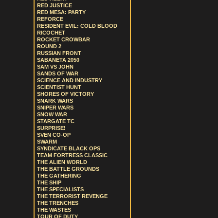
RED JUSTICE
RED MESA: PARTY
REFORCE
RESIDENT EVIL: COLD BLOOD
RICOCHET
ROCKET CROWBAR
ROUND 2
RUSSIAN FRONT
SABANETA 2050
SAM VS JOHN
SANDS OF WAR
SCIENCE AND INDUSTRY
SCIENTIST HUNT
SHORES OF VICTORY
SNARK WARS
SNIPER WARS
SNOW WAR
STARGATE TC
SURPRISE!
SVEN CO-OP
SWARM
SYNDICATE BLACK OPS
TEAM FORTRESS CLASSIC
THE ALIEN WORLD
THE BATTLE GROUNDS
THE GATHERING
THE SHIP
THE SPECIALISTS
THE TERRORIST REVENGE
THE TRENCHES
THE WASTES
TOUR OF DUTY