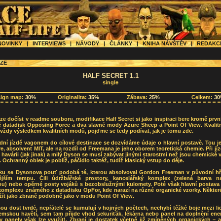
OVINKY
|
INTERVIEWS
|
NÁVODY
|
ČLÁNKY
|
KNIHA NÁVŠTĚV
|
REDAK
ZE
HALF SECRET 1.1
single
sign map:
30%
Originalita:
35%
Zábava:
25%
Celkem:
3
lze dočíst v readme souboru, modifikace Half Secret si jako inspiraci bere kromě prvn
é datadisk Opposing Force a dva slavné mody Azure Sheep a Point Of View. Kvalitn
vždy výsledkem kvalitních modů, pojďme se tedy podívat, jak je tomu zde.
odní jízdě vagonem do cílové destinace se dozvídáme údaje o hlavní postavě. Tou j
e, absolvent MIT, ale na rozdíl od Freemana je jeho oborem teoretická chemie. Při jí
 havárii (jak jinak) a milý Dyson se musí zabývat jinými starostmi než jsou chemické 
 Ochranný oblek je poblíž, páčidlo taktéž, tudíž klasický vstup do děje.
ku se Dysonova pouť podobá té, kterou absolvoval Gordon Freeman v původní hře
tějším tempu. Čili údržbářské prostory, kancelářský komplex (zelená barva na
ou) nebo opěrné posty vojáků s bezobslužnými kulomety. Poté však hlavní postava z
komplexu známého z datadisku OpFor, kde narazí na různé organické vzorky. Některé
žít jako zbraně podobně jako v modu Point Of View.
sou dost tvrdé, nepřátelé se kumulují v hojných počtech, nechybí těžké boje mezi l
mskou havětí, sem tam přijde vhod sekuriťák, lékárna nebo panel na doplnění ener
 panely však lze využít). Zbraní je dostatek včetně již zmíněných organických – 