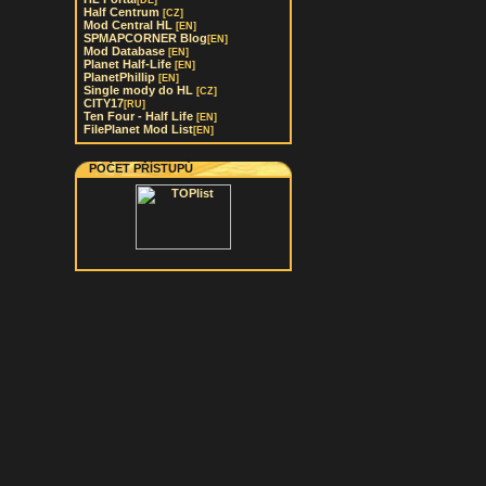
[DE]
Half Centrum
[CZ]
Mod Central HL
[EN]
SPMAPCORNER Blog
[EN]
Mod Database
[EN]
Planet Half-Life
[EN]
PlanetPhillip
[EN]
Single mody do HL
[CZ]
CITY17
[RU]
Ten Four - Half Life
[EN]
FilePlanet Mod List
[EN]
POČET PŘÍSTUPŮ