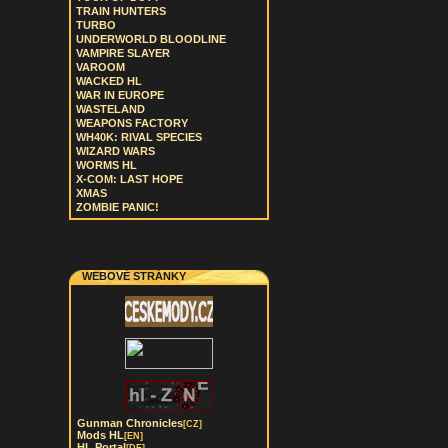
TRAIN HUNTERS
TURBO
UNDERWORLD BLOODLINE
VAMPIRE SLAYER
VAROOM
WACKED HL
WAR IN EUROPE
WASTELAND
WEAPONS FACTORY
WH40K: RIVAL SPECIES
WIZARD WARS
WORMS HL
X-COM: LAST HOPE
XMAS
ZOMBIE PANIC!
WEBOVÉ STRÁNKY
Gunman Chronicles
[CZ]
Mods HL
[EN]
HL Portal