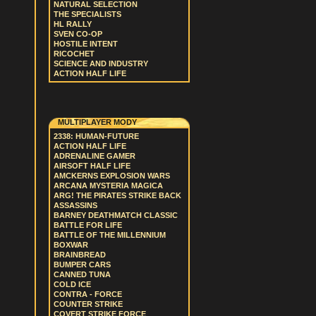
NATURAL SELECTION
THE SPECIALISTS
HL RALLY
SVEN CO-OP
HOSTILE INTENT
RICOCHET
SCIENCE AND INDUSTRY
ACTION HALF LIFE
MULTIPLAYER MODY
2338: HUMAN-FUTURE
ACTION HALF LIFE
ADRENALINE GAMER
AIRSOFT HALF LIFE
AMCKERNS EXPLOSION WARS
ARCANA MYSTERIA MAGICA
ARG! THE PIRATES STRIKE BACK
ASSASSINS
BARNEY DEATHMATCH CLASSIC
BATTLE FOR LIFE
BATTLE OF THE MILLENNIUM
BOXWAR
BRAINBREAD
BUMPER CARS
CANNED TUNA
COLD ICE
CONTRA - FORCE
COUNTER STRIKE
COVERT STRIKE FORCE