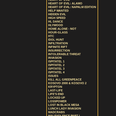
HEART OF EVIL: ALAMO
HEART OF EVIL: NAPALM EDITION
HELP WANTED
HIDDEN EVIL
HIGH SPEED
HL DANCE
HLYWOOD
HOME ALONE - NOT
HOUR-GLASS
HTC
IDOL HUNT
INFILTRATION
INFINITE RIFT
INSURRECTION
INTOLERABLE THREAT
INVASION
ISPITATEL 1
ISPITATEL 2
ISPITATEL 3
ISPITATEL 4
ISSUES
KILL ALL GREENPEACE
KOSOVO 2000 & KOSOVO 2
KRYPTON
LAST-LIFE
LIFE’S END
LOCKED UP
LOSSPOWER
LOST IN BLACK MESA
LUNCH LADY INVASION
MADCRABS
MALEVOLENCE PART I.