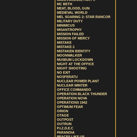
MC BETH
MEAT, BLOOD, GUN
MEDIEVAL WORLD
MEL SOARING 2: STAR RANCOR
MILITARY DUTY
MINIMICUS
MISANTROPHY
MISSION FAILED
MISSION OF MERCY
MISTAKE
MISTAKE-1
MISTAKEN IDENTITY
MOONWALKER
MUSEUM LOCKDOWN
NIGHT AT THE OFFICE
NIGHT SHOOTING
NO EXIT
NOSFERATU
NUCLEAR POWER PLANT
NUCLEAR WINTER
OFFICE COMMANDO
OPERATION BLACK THUNDER
OPERATION NOVA
OPERATIONS 1942
OPTIMUM FEAR
ORION
OTAGE
OUTPOST
OUTRUN
P.I.Z.D.E.C
PARANOIA
PEACES LIKE US