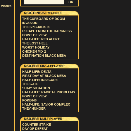
-
Vlodka
NEJČTENĚJŠÍ RECENZE
THE CUPBOARD OF DOOM
INVASION
THE SPECIALISTS
ESCAPE FROM THE DARKNESS
POINT OF VIEW
HALF-LIFE: RED ALERT
THE LOST HELL
WORST HOLIDAY
CHICKEN MIX 2
DESTINATION BLACK MESA
NEJLEPŠÍ SINGLEPLAYER
HALF-LIFE: DELTA
FIRST DAY AT BLACK MESA
HALF-LIFE: INSECURE
THE GATE
SLIMY SITUATION
HALF-LIFE: RADICAL PROBLEMS
POINT OF VIEW
POKE646
HALF-LIFE: SAVIOR COMPLEX
THEY HUNGER
NEJLEPŠÍ MULTIPLAYER
COUNTER STRIKE
DAY OF DEFEAT