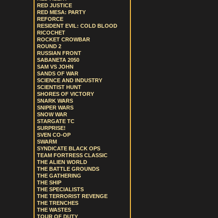
RED JUSTICE
RED MESA: PARTY
REFORCE
RESIDENT EVIL: COLD BLOOD
RICOCHET
ROCKET CROWBAR
ROUND 2
RUSSIAN FRONT
SABANETA 2050
SAM VS JOHN
SANDS OF WAR
SCIENCE AND INDUSTRY
SCIENTIST HUNT
SHORES OF VICTORY
SNARK WARS
SNIPER WARS
SNOW WAR
STARGATE TC
SURPRISE!
SVEN CO-OP
SWARM
SYNDICATE BLACK OPS
TEAM FORTRESS CLASSIC
THE ALIEN WORLD
THE BATTLE GROUNDS
THE GATHERING
THE SHIP
THE SPECIALISTS
THE TERRORIST REVENGE
THE TRENCHES
THE WASTES
TOUR OF DUTY