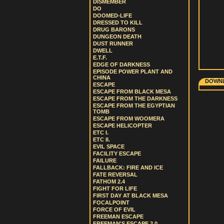
DISMEMBER
DO
DOOMED-LIFE
DRESSED TO KILL
DRUG BARONS
DUNGEON DEATH
DUST RUNNER
DWELL
E.T.F.
EDGE OF DARKNESS
EPISODE POWER PLANT AND
CHINA
DOWNL
ESCAPE
ESCAPE FROM BLACK MESA
ESCAPE FROM THE DARKNESS
ESCAPE FROM THE EGYPTIAN
TOMB
ESCAPE FROM WOOMERA
ESCAPE HELICOPTER
ETC I.
ETC II.
EVIL SPACE
FACILITY ESCAPE
FAILURE
FALLBACK: FIRE AND ICE
FATE REVERSAL
FATHOM 2.4
FIGHT FOR LIFE
FIRST DAY AT BLACK MESA
FOCALPOINT
FORCE OF EVIL
FREEMAN ESCAPE
FREEMAN'S ESCAPE 2.0