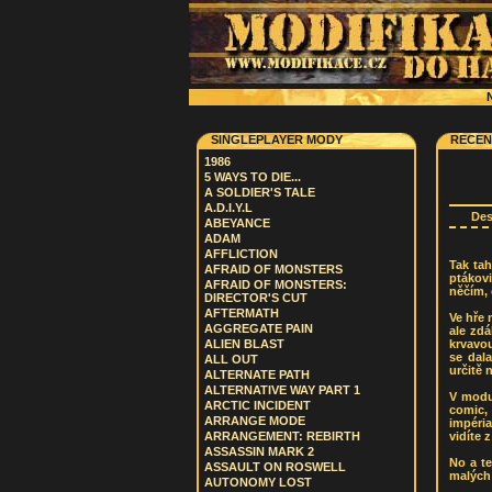
N
SINGLEPLAYER MODY
RECEN
1986
5 WAYS TO DIE...
A SOLDIER'S TALE
A.D.I.Y.L
De
ABEYANCE
ADAM
AFFLICTION
Tak tah
AFRAID OF MONSTERS
ptákovi
AFRAID OF MONSTERS:
něčím, 
DIRECTOR'S CUT
AFTERMATH
Ve hře 
AGGREGATE PAIN
ale zdá
krvavou
ALIEN BLAST
se dal
ALL OUT
určitě 
ALTERNATE PATH
ALTERNATIVE WAY PART 1
V modu
ARCTIC INCIDENT
comic, 
ARRANGE MODE
impéri
vidíte 
ARRANGEMENT: REBIRTH
ASSASSIN MARK 2
No a te
ASSAULT ON ROSWELL
malých 
AUTONOMY LOST