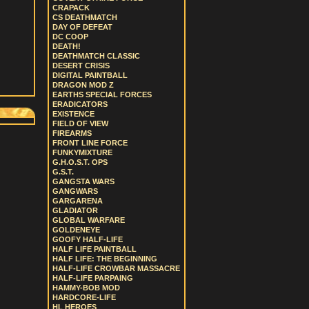
CRAPACK
CS DEATHMATCH
DAY OF DEFEAT
DC COOP
DEATH!
DEATHMATCH CLASSIC
DESERT CRISIS
DIGITAL PAINTBALL
DRAGON MOD Z
EARTHS SPECIAL FORCES
ERADICATORS
EXISTENCE
FIELD OF VIEW
FIREARMS
FRONT LINE FORCE
FUNKYMIXTURE
G.H.O.S.T. OPS
G.S.T.
GANGSTA WARS
GANGWARS
GARGARENA
GLADIATOR
GLOBAL WARFARE
GOLDENEYE
GOOFY HALF-LIFE
HALF LIFE PAINTBALL
HALF LIFE: THE BEGINNING
HALF-LIFE CROWBAR MASSACRE
HALF-LIFE PARPAING
HAMMY-BOB MOD
HARDCORE-LIFE
HL HEROES