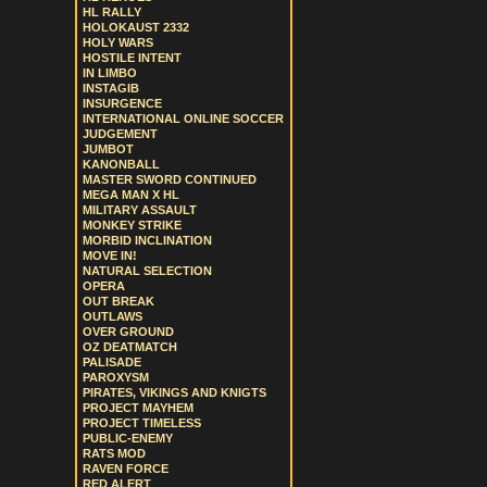
HL RALLY
HOLOKAUST 2332
HOLY WARS
HOSTILE INTENT
IN LIMBO
INSTAGIB
INSURGENCE
INTERNATIONAL ONLINE SOCCER
JUDGEMENT
JUMBOT
KANONBALL
MASTER SWORD CONTINUED
MEGA MAN X HL
MILITARY ASSAULT
MONKEY STRIKE
MORBID INCLINATION
MOVE IN!
NATURAL SELECTION
OPERA
OUT BREAK
OUTLAWS
OVER GROUND
OZ DEATMATCH
PALISADE
PAROXYSM
PIRATES, VIKINGS AND KNIGTS
PROJECT MAYHEM
PROJECT TIMELESS
PUBLIC-ENEMY
RATS MOD
RAVEN FORCE
RED ALERT