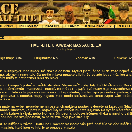
OVINKY
|
INTERVIEWS
|
NÁVODY
|
ČLÁNKY
|
KNIHA NÁVŠTĚV
|
REDAK
ZE
HALF-LIFE CROWBAR MASSACRE 1.0
multiplayer
sign map:
30%
Originalita:
40%
Zábava:
40%
Celkem:
3
le multiplayer modifikace mě docela dostala. Myslel jsem, že to bude zase nějaká 
na, ale není tomu tak. Již podle názvu můžete zjistit, že se zde bude hrát jen z p
čím můžete dát hezkou ránu do hlavy.
máte 4 mapy. V jedné se vrátíte do staré "dosovské" doby, kdy letěl trhák mario. Doce
la dotěrná kvůli "mariovské" hudbě, no hrůza :-). Další dvě mapy mají znázorňovat
 arénu, kde se bojuje na život a na smrt a poslední, čtvrtá mapa je někde v pralese, a
a přirovnat k bludišti. Mapy nejsou moc dobře udělané, ale tento zápor vám požite
nezkazí.
 máte na výběr nepřeberné množství charakterů postav, vyberete si kategorii (blac
babes, starwars), a potom bojovníka, se kterým budete bojovat. Na výběr máte třeb
a z Hvězdných válek, nebo Homera Simpsona, polovyslečenou dívku a mnoho další
z pohledu na svojí postavu, to se mi zdá taky jako klad hry.
ď se blížíme k závěru: Half-Life Crowbar Massacre vás jistě potěší a ve více hráčích
mapách, které jsou ve hře, je to opravdu masakr.