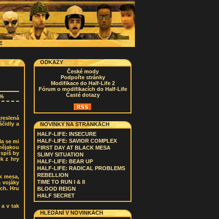
CE
ODKAZY
České mody
Podpořte stránky
Modifikace do Half-Life 2
Fórum o modifikacích do Half-Life
Časté dotazy
7%
kreslená
áčidly a
NOVINKY NA STRÁNKÁCH
HALF-LIFE: INSECURE
HALF-LIFE: SAVIOR COMPLEX
la se mi
 nějakou
FIRST DAY AT BLACK MESA
 spíš by
SLIMY SITUATION
k z hry
HALF-LIFE: BEAR UP
HALF-LIFE: RADICAL PROBLEMS
REBELLION
k mesa,
TIME TO RUN I & II
a vojáky
ch. Hru
BLOOD REIGN
HALF SECRET
 a v tak
HLEDÁNÍ V NOVINKÁCH