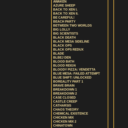
AWAKEN
AZURE SHEEP
BACK TO XEN I.
BACK TO XEN II.
BE CAREFUL!
BEACH PARTY
BETWEEN TWO WORLDS
BIG LOLLY
BIG SCIENTISTS
BLACK DEATH
BLACK MESA SIDELINE
BLACK OPS
BLACK OPS REDUX
BLADE
BLBEJ DEN
BLOOD BATH
BLOOD REIGN
BLOODY PIZZA: VENDETTA
BLUE MESA: FAILED ATTEMPT
BLUE SHIFT: UNLOCKED
BOREALITY PART 1
BRAVE BRAIN
BREAKDOWN 1
BREAKDOWN 2
CASE CLOSED
CASTLE CREEP
CATHARSIS
CHAOS THEORY
CHEMICAL EXISTENCE
CHICKEN MIX
CHICKEN MIX 2
CHINATOWN