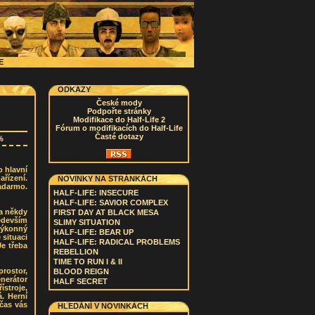
CE
ODKAZY
České mody
Podpořte stránky
Modifikace do Half-Life 2
Fórum o modifikacích do Half-Life
Časté dotazy
%
o hlavní
řízení.
NOVINKY NA STRÁNKÁCH
adarmo.
HALF-LIFE: INSECURE
HALF-LIFE: SAVIOR COMPLEX
 a někdy
FIRST DAY AT BLACK MESA
edevším
SLIMY SITUATION
výkonný
HALF-LIFE: BEAR UP
 situaci
HALF-LIFE: RADICAL PROBLEMS
Je třeba
REBELLION
TIME TO RUN I & II
rostor,
BLOOD REIGN
nerátor
HALF SECRET
stroje,
á. Herní
bčas vás
HLEDÁNÍ V NOVINKÁCH