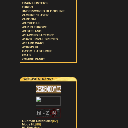
TRAIN HUNTERS
TURBO
UNDERWORLD BLOODLINE
VAMPIRE SLAYER
VAROOM
WACKED HL
WAR IN EUROPE
WASTELAND
WEAPONS FACTORY
WH40K: RIVAL SPECIES
WIZARD WARS
WORMS HL
X-COM: LAST HOPE
XMAS
ZOMBIE PANIC!
WEBOVÉ STRÁNKY
Gunman Chronicles
[CZ]
Mods HL
[EN]
HL Portal