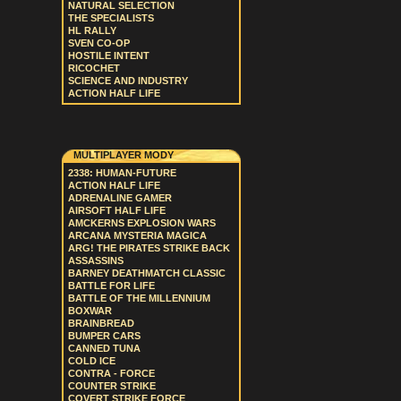
NATURAL SELECTION
THE SPECIALISTS
HL RALLY
SVEN CO-OP
HOSTILE INTENT
RICOCHET
SCIENCE AND INDUSTRY
ACTION HALF LIFE
MULTIPLAYER MODY
2338: HUMAN-FUTURE
ACTION HALF LIFE
ADRENALINE GAMER
AIRSOFT HALF LIFE
AMCKERNS EXPLOSION WARS
ARCANA MYSTERIA MAGICA
ARG! THE PIRATES STRIKE BACK
ASSASSINS
BARNEY DEATHMATCH CLASSIC
BATTLE FOR LIFE
BATTLE OF THE MILLENNIUM
BOXWAR
BRAINBREAD
BUMPER CARS
CANNED TUNA
COLD ICE
CONTRA - FORCE
COUNTER STRIKE
COVERT STRIKE FORCE