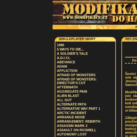
N
SINGLEPLAYER MODY
RECEN
1986
5 WAYS TO DIE...
A SOLDIER'S TALE
A.D.I.Y.L
De
ABEYANCE
ADAM
AFFLICTION
Šestici
AFRAID OF MONSTERS
role o
AFRAID OF MONSTERS:
Jenomž
DIRECTOR'S CUT
Samozře
AFTERMATH
AGGREGATE PAIN
Modifik
jste r
ALIEN BLAST
brokov
ALL OUT
kolt ne
ALTERNATE PATH
nemáte 
ALTERNATIVE WAY PART 1
si hlíd
ARCTIC INCIDENT
ARRANGE MODE
Základ
použív
ARRANGEMENT: REBIRTH
energi
ASSASSIN MARK 2
bedny) 
ASSAULT ON ROSWELL
atmosfé
AUTONOMY LOST
to sice