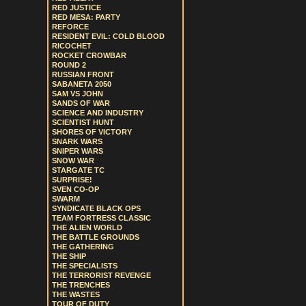
RED JUSTICE
RED MESA: PARTY
REFORCE
RESIDENT EVIL: COLD BLOOD
RICOCHET
ROCKET CROWBAR
ROUND 2
RUSSIAN FRONT
SABANETA 2050
SAM VS JOHN
SANDS OF WAR
SCIENCE AND INDUSTRY
SCIENTIST HUNT
SHORES OF VICTORY
SNARK WARS
SNIPER WARS
SNOW WAR
STARGATE TC
SURPRISE!
SVEN CO-OP
SWARM
SYNDICATE BLACK OPS
TEAM FORTRESS CLASSIC
THE ALIEN WORLD
THE BATTLE GROUNDS
THE GATHERING
THE SHIP
THE SPECIALISTS
THE TERRORIST REVENGE
THE TRENCHES
THE WASTES
TOUR OF DUTY