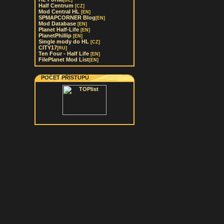
[DE]
Half Centrum
[CZ]
Mod Central HL
[EN]
SPMAPCORNER Blog
[EN]
Mod Database
[EN]
Planet Half-Life
[EN]
PlanetPhillip
[EN]
Single mody do HL
[CZ]
CITY17
[RU]
Ten Four - Half Life
[EN]
FilePlanet Mod List
[EN]
POČET PŘÍSTUPŮ