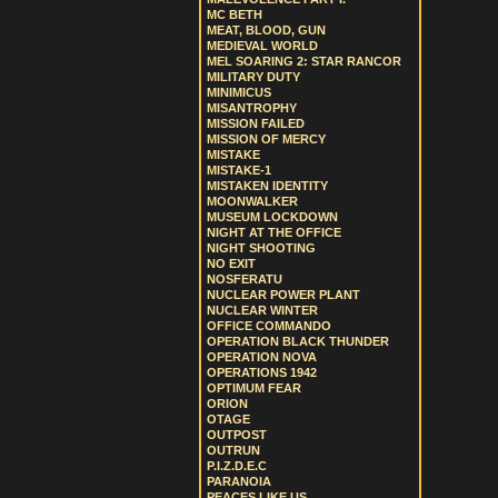
MC BETH
MEAT, BLOOD, GUN
MEDIEVAL WORLD
MEL SOARING 2: STAR RANCOR
MILITARY DUTY
MINIMICUS
MISANTROPHY
MISSION FAILED
MISSION OF MERCY
MISTAKE
MISTAKE-1
MISTAKEN IDENTITY
MOONWALKER
MUSEUM LOCKDOWN
NIGHT AT THE OFFICE
NIGHT SHOOTING
NO EXIT
NOSFERATU
NUCLEAR POWER PLANT
NUCLEAR WINTER
OFFICE COMMANDO
OPERATION BLACK THUNDER
OPERATION NOVA
OPERATIONS 1942
OPTIMUM FEAR
ORION
OTAGE
OUTPOST
OUTRUN
P.I.Z.D.E.C
PARANOIA
PEACES LIKE US