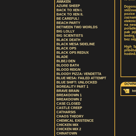
AWAKEN
AZURE SHEEP
Doposud
stěžov
BACK TO XEN I.
pozice
BACK TO XEN II.
zaznam
BE CAREFUL!
elektri
BEACH PARTY
na nes
BETWEEN TWO WORLDS
pořádku
BIG LOLLY
pak je
bedny, 
BIG SCIENTISTS
bez něj
BLACK DEATH
BLACK MESA SIDELINE
High S
BLACK OPS
příběh
BLACK OPS REDUX
hodině
BLADE
BLBEJ DEN
BLOOD BATH
BLOOD REIGN
BLOODY PIZZA: VENDETTA
BLUE MESA: FAILED ATTEMPT
BLUE SHIFT: UNLOCKED
DOWNL
BOREALITY PART 1
BRAVE BRAIN
ht
BREAKDOWN 1
BREAKDOWN 2
CASE CLOSED
CASTLE CREEP
CATHARSIS
CHAOS THEORY
CHEMICAL EXISTENCE
CHICKEN MIX
CHICKEN MIX 2
CHINATOWN