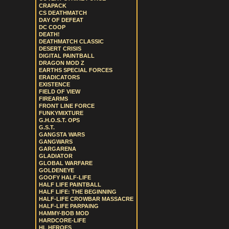
CRAPACK
CS DEATHMATCH
DAY OF DEFEAT
DC COOP
DEATH!
DEATHMATCH CLASSIC
DESERT CRISIS
DIGITAL PAINTBALL
DRAGON MOD Z
EARTHS SPECIAL FORCES
ERADICATORS
EXISTENCE
FIELD OF VIEW
FIREARMS
FRONT LINE FORCE
FUNKYMIXTURE
G.H.O.S.T. OPS
G.S.T.
GANGSTA WARS
GANGWARS
GARGARENA
GLADIATOR
GLOBAL WARFARE
GOLDENEYE
GOOFY HALF-LIFE
HALF LIFE PAINTBALL
HALF LIFE: THE BEGINNING
HALF-LIFE CROWBAR MASSACRE
HALF-LIFE PARPAING
HAMMY-BOB MOD
HARDCORE-LIFE
HL HEROES