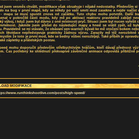
 jsem vesměs chválil, modifikace však obsahuje i nějaké nedostatky. Především si v
alo na bug v první mapě, kdy se někdy po vaší smrti mod zasekne a nejde načíst 
 - mapa se musí spustit znova od začátku. Tuto chybu mohu potvrdit. Další b
enal v pokročilé části modu, kdy mě po aktivaci reaktoru pravidelně zabíjel nevi
cký výboj, i když jsem byl dávno z oné místnosti pryč. Situaci jsem byl nucen vyřešit
mrtelnost. Jakmile jsem přešel do následující mapy a hned se vrátil zpět, už byl
. Pravidelně se mi stávalo, že obávaní xen-warrioři bývali ke mě otočení bokem neb
jich likvidace nepředstavuje prakticky žádnou výzvu. Zarazily mě též nerozbitné 
myslím že toto je první mod, kde se bedny vůbec nerozbíjejí. Také příběh je opravdu
aké zápletky a přátelských postav.
peed mohu doporučit především střelbychtivým hráčům, kteří dávají přednost výz
em. Čas potřebný ke shlédnutí překvapivé závěrečné animace odpovídá přibližně p
.
OAD MODIFIKACE
tps://www.runthinkshootlive.com/posts/high-speed/