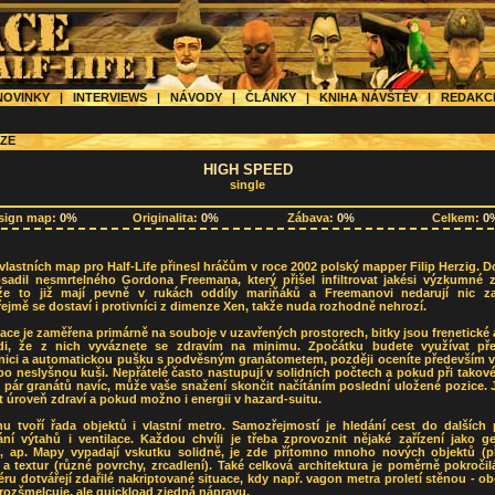
OVINKY
|
INTERVIEWS
|
NÁVODY
|
ČLÁNKY
|
KNIHA NÁVŠTĚV
|
REDAK
ZE
HIGH SPEED
single
sign map:
0%
Originalita:
0%
Zábava:
0%
Celkem:
0
 vlastních map pro Half-Life přinesl hráčům v roce 2002 polský mapper Filip Herzig. D
bsadil nesmrtelného Gordona Freemana, který přišel infiltrovat jakési výzkumné za
e to již mají pevně v rukách oddíly mariňáků a Freemanovi nedarují nic z
jmě se dostaví i protivníci z dimenze Xen, takže nuda rozhodně nehrozí.
ace je zaměřena primárně na souboje v uzavřených prostorech, bitky jsou frenetické
ádi, že z nich vyváznete se zdravím na minimu. Zpočátku budete využívat př
nici a automatickou pušku s podvěsným granátometem, později oceníte především 
bo neslyšnou kuši. Nepřátelé často nastupují v solidních počtech a pokud při takové
pár granátů navíc, může vaše snažení skončit načítáním poslední uložené pozice. 
at úroveň zdraví a pokud možno i energii v hazard-suitu.
nu tvoří řada objektů i vlastní metro. Samozřejmostí je hledání cest do dalších p
ání výtahů i ventilace. Každou chvíli je třeba zprovoznit nějaké zařízení jako ge
e, ap. Mapy vypadají vskutku solidně, je zde přítomno mnoho nových objektů (pří
a textur (různé povrchy, zrcadlení). Také celková architektura je poměrně pokročil
ru dotvářejí zdařilé nakriptované situace, kdy např. vagon metra proletí stěnou - o
 rozšmelcuje, ale quickload zjedná nápravu.