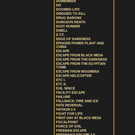
DISMEMBER
DO
DOOMED-LIFE
DRESSED TO KILL
DRUG BARONS
DUNGEON DEATH
DUST RUNNER
DWELL
E.T.F.
EDGE OF DARKNESS
EPISODE POWER PLANT AND
CHINA
ESCAPE
ESCAPE FROM BLACK MESA
ESCAPE FROM THE DARKNESS
ESCAPE FROM THE EGYPTIAN
TOMB
ESCAPE FROM WOOMERA
ESCAPE HELICOPTER
ETC I.
ETC II.
EVIL SPACE
FACILITY ESCAPE
FAILURE
FALLBACK: FIRE AND ICE
FATE REVERSAL
FATHOM 2.4
FIGHT FOR LIFE
FIRST DAY AT BLACK MESA
FOCALPOINT
FORCE OF EVIL
FREEMAN ESCAPE
FREEMAN'S ESCAPE 2.0