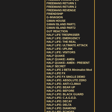
FREEMANS RETURN 1
FREEMANS RETURN 2
FREEMANS REVENGE
FRIENDSHIP
G-INVASION
GMAN HOUSE
GMAN ISLAND PART1
GMAN ISLAND PART2
GUT REACTION
HALF LIFE TRESPASSER
HALF LIFE: EMERGENCY
HALF LIFE: THE REAL
HALF LIFE: ULTIMATE ATTACK
HALF LIFE: UPLINK
HALF LIFE: VISITORS
HALF QUAKE
HALF QUAKE: AMEN
HALF QUAKE: AMEN - PRESENT
HALF SECRET
HALF-LIFE 2 BETA Minimalist Mod
HALF-LIFE FX
HALF-LIFE FX SINGLE DEMO
HALF-LIFE: ABSOLUTE ZERO
HALF-LIFE: ANTI-CLIMAX
HALF-LIFE: BEAR UP
HALF-LIFE: BEFORE
HALF-LIFE: BLACK GUARD
HALF-LIFE: C.A.G.E.D.
HALF-LIFE: DECAY
HALF-LIFE: DELTA
HALF-LIFE: DIAMOND
HALF-LIFE: ECHOES