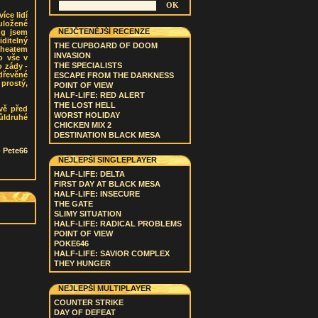
íce lidí
uložené
NEJČTENĚJŠÍ RECENZE
ug jsem
ditelný
THE CUPBOARD OF DOOM
 cheatem
INVASION
o vše v
THE SPECIALISTS
o zády -
dřevěné
ESCAPE FROM THE DARKNESS
 prostý,
POINT OF VIEW
HALF-LIFE: RED ALERT
THE LOST HELL
vě před
WORST HOLIDAY
ůldruhé
CHICKEN MIX 2
DESTINATION BLACK MESA
-
Pete66
NEJLEPŠÍ SINGLEPLAYER
HALF-LIFE: DELTA
FIRST DAY AT BLACK MESA
HALF-LIFE: INSECURE
THE GATE
SLIMY SITUATION
HALF-LIFE: RADICAL PROBLEMS
POINT OF VIEW
POKE646
HALF-LIFE: SAVIOR COMPLEX
THEY HUNGER
NEJLEPŠÍ MULTIPLAYER
COUNTER STRIKE
DAY OF DEFEAT