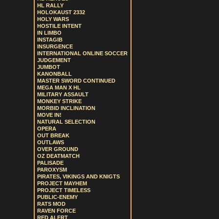
HL RALLY
HOLOKAUST 2332
HOLY WARS
HOSTILE INTENT
IN LIMBO
INSTAGIB
INSURGENCE
INTERNATIONAL ONLINE SOCCER
JUDGEMENT
JUMBOT
KANONBALL
MASTER SWORD CONTINUED
MEGA MAN X HL
MILITARY ASSAULT
MONKEY STRIKE
MORBID INCLINATION
MOVE IN!
NATURAL SELECTION
OPERA
OUT BREAK
OUTLAWS
OVER GROUND
OZ DEATMATCH
PALISADE
PAROXYSM
PIRATES, VIKINGS AND KNIGTS
PROJECT MAYHEM
PROJECT TIMELESS
PUBLIC-ENEMY
RATS MOD
RAVEN FORCE
RED ALERT