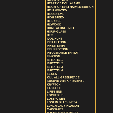
HEART OF EVIL: ALAMO
HEART OF EVIL: NAPALM EDITION
HELP WANTED
HIDDEN EVIL
HIGH SPEED
HL DANCE
HLYWOOD
HOME ALONE - NOT
HOUR-GLASS
HTC
IDOL HUNT
INFILTRATION
INFINITE RIFT
INSURRECTION
INTOLERABLE THREAT
INVASION
ISPITATEL 1
ISPITATEL 2
ISPITATEL 3
ISPITATEL 4
ISSUES
KILL ALL GREENPEACE
KOSOVO 2000 & KOSOVO 2
KRYPTON
LAST-LIFE
LIFE’S END
LOCKED UP
LOSSPOWER
LOST IN BLACK MESA
LUNCH LADY INVASION
MADCRABS
MALEVOLENCE PART I.