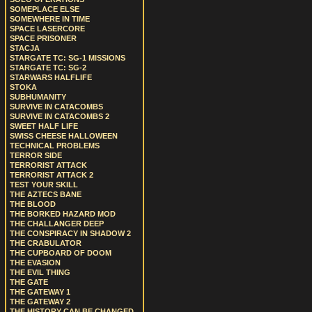
SOMEPLACE ELSE
SOMEWHERE IN TIME
SPACE LASERCORE
SPACE PRISONER
STACJA
STARGATE TC: SG-1 MISSIONS
STARGATE TC: SG-2
STARWARS HALFLIFE
STOKA
SUBHUMANITY
SURVIVE IN CATACOMBS
SURVIVE IN CATACOMBS 2
SWEET HALF LIFE
SWISS CHEESE HALLOWEEN
TECHNICAL PROBLEMS
TERROR SIDE
TERRORIST ATTACK
TERRORIST ATTACK 2
TEST YOUR SKILL
THE AZTECS BANE
THE BLOOD
THE BORKED HAZARD MOD
THE CHALLANGER DEEP
THE CONSPIRACY IN SHADOW 2
THE CRABULATOR
THE CUPBOARD OF DOOM
THE EVASION
THE EVIL THING
THE GATE
THE GATEWAY 1
THE GATEWAY 2
THE HISTORY CAN BE CHANGED