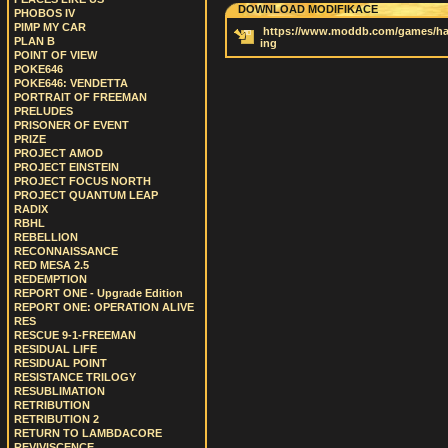
DOWNLOAD MODIFIKACE
PHOBOS IV
PIMP MY CAR
https://www.moddb.com/games/half
PLAN B
ing
POINT OF VIEW
POKE646
POKE646: VENDETTA
PORTRAIT OF FREEMAN
PRELUDES
PRISONER OF EVENT
PRIZE
PROJECT AMOD
PROJECT EINSTEIN
PROJECT FOCUS NORTH
PROJECT QUANTUM LEAP
RADIX
RBHL
REBELLION
RECONNAISSANCE
RED MESA 2.5
REDEMPTION
REPORT ONE - Upgrade Edition
REPORT ONE: OPERATION ALIVE
RES
RESCUE 9-1-FREEMAN
RESIDUAL LIFE
RESIDUAL POINT
RESISTANCE TRILOGY
RESUBLIMATION
RETRIBUTION
RETRIBUTION 2
RETURN TO LAMBDACORE
REVIVISCENCE