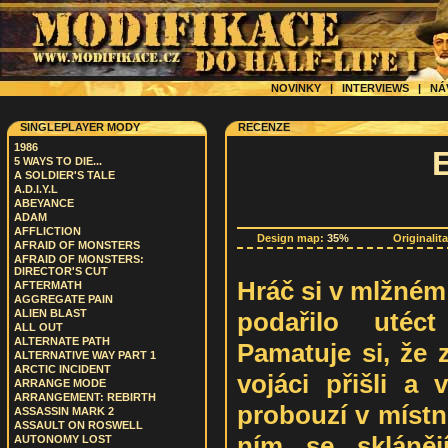
NOVINKY
|
INTERVIEWS
|
NÁ
SINGLEPLAYER MODY
RECENZE
1986
5 WAYS TO DIE...
A SOLDIER'S TALE
A.D.I.Y.L
ABEYANCE
ADAM
AFFLICTION
Design map:
35%
Originalit
AFRAID OF MONSTERS
AFRAID OF MONSTERS:
DIRECTOR'S CUT
Hráč si v mlžném
AFTERMATH
AGGREGATE PAIN
podařilo utéc
ALIEN BLAST
ALL OUT
ALTERNATE PATH
Pamatuje si, že 
ALTERNATIVE WAY PART 1
ARCTIC INCIDENT
vojáci přišli a 
ARRANGE MODE
ARRANGEMENT: REBIRTH
probouzí v místno
ASSASSIN MARK 2
ASSAULT ON ROSWELL
ním se skláněj
AUTONOMY LOST