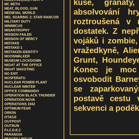
kuše, granáty
MC BETH
MEAT, BLOOD, GUN
absolvování hr
MEDIEVAL WORLD
MEL SOARING 2: STAR RANCOR
roztroušená v 
MILITARY DUTY
MINIMICUS
dostatek. Z nepř
MISANTROPHY
MISSION FAILED
vojáků i zombie,
MISSION OF MERCY
MISTAKE
vražedkyně, Alie
MISTAKE-1
MISTAKEN IDENTITY
MOONWALKER
Grunt, Houndeye,
MUSEUM LOCKDOWN
NIGHT AT THE OFFICE
Konec je moc 
NIGHT SHOOTING
NO EXIT
osvobodit Barney
NOSFERATU
NUCLEAR POWER PLANT
se zaparkovaný
NUCLEAR WINTER
OFFICE COMMANDO
OPERATION BLACK THUNDER
postavě cestu 
OPERATION NOVA
OPERATIONS 1942
sekvenci a poděk
OPTIMUM FEAR
ORION
OTAGE
OUTPOST
OUTRUN
P.I.Z.D.E.C
PARANOIA
PEACES LIKE US