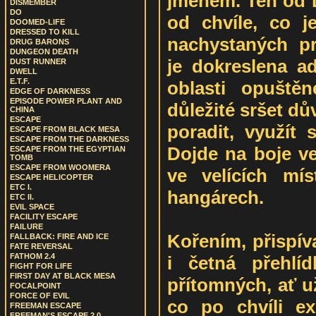
jménem. Ten od L
DISMEMBER
DO
od chvíle, co j
DOOMED-LIFE
DRESSED TO KILL
nachystaných pr
DRUG BARONS
DUNGEON DEATH
je dokreslena ad
DUST RUNNER
DWELL
E.T.F.
oblasti opuštěn
EDGE OF DARKNESS
EPISODE POWER PLANT AND
důležité sršet dů
CHINA
ESCAPE
poradit, využít 
ESCAPE FROM BLACK MESA
ESCAPE FROM THE DARKNESS
Dojde na boje ve 
ESCAPE FROM THE EGYPTIAN
TOMB
ESCAPE FROM WOOMERA
ve velících mí
ESCAPE HELICOPTER
ETC I.
hangárech.
ETC II.
EVIL SPACE
FACILITY ESCAPE
FAILURE
Kořením, přispíva
FALLBACK: FIRE AND ICE
FATE REVERSAL
FATHOM 2.4
i četná přehlí
FIGHT FOR LIFE
FIRST DAY AT BLACK MESA
přítomných, ať už
FOCALPOINT
FORCE OF EVIL
co po chvíli ex
FREEMAN ESCAPE
FREEMAN'S ESCAPE 2.0