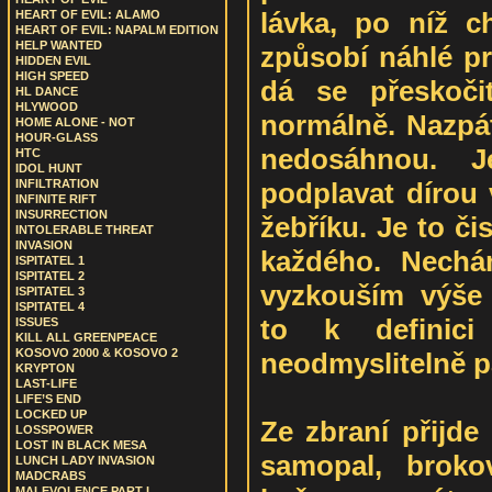
lávka, po níž 
HEART OF EVIL: ALAMO
HEART OF EVIL: NAPALM EDITION
HELP WANTED
způsobí náhlé pr
HIDDEN EVIL
HIGH SPEED
dá se přeskoči
HL DANCE
HLYWOOD
normálně. Nazpát
HOME ALONE - NOT
HOUR-GLASS
nedosáhnou. 
HTC
IDOL HUNT
podplavat dírou 
INFILTRATION
INFINITE RIFT
INSURRECTION
žebříku. Je to č
INTOLERABLE THREAT
INVASION
každého. Nechám
ISPITATEL 1
ISPITATEL 2
vyzkouším výše
ISPITATEL 3
ISPITATEL 4
to k definici
ISSUES
KILL ALL GREENPEACE
KOSOVO 2000 & KOSOVO 2
neodmyslitelně pa
KRYPTON
LAST-LIFE
LIFE’S END
LOCKED UP
Ze zbraní přijde 
LOSSPOWER
LOST IN BLACK MESA
samopal, brokov
LUNCH LADY INVASION
MADCRABS
MALEVOLENCE PART I.