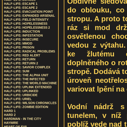
Obdivně sledova
HALF-LIFE: ESCAPE 1
do oblouku, co 
HALF-LIFE: ESCAPE 2
HALF-LIFE: EVACUATION POINT
HALF-LIFE: EXPANDED ARSENAL
stropu. A proto 
HALF-LIFE: FIELD INTENSITY
HALF-LIFE: HOPELESSNESS
ráz si mod drž
HALF-LIFE: HOPELESSNESS 2
HALF-LIFE: INDUCTION
osvětlenou cho
HALF-LIFE: INFESTATION
HALF-LIFE: INSECURE
vedou z výtahu. 
HALF-LIFE: MMOD
HALF-LIFE: PRISON
ke žlutému č
HALF-LIFE: RADICAL PROBLEMS
HALF-LIFE: RED ALERT
HALF-LIFE: RETURN
doplněného o rot
HALF-LIFE: RETURN 2
HALF-LIFE: SAVIOR COMPLEX
stropě. Dodává t
HALF-LIFE: SUM
HALF-LIFE: THE ALPHA UNIT
úroveň neotřelos
HALF-LIFE: THE INFECTED
HALF-LIFE: THE WORLD MACHINE
variovat lpění na
HALF-LIFE: UPLINK EXTENDED
HALF-LIFE: UPLINKED
HALF-LIFE: URBICIDE
HALF-LIFE: URIEL
HALF-LIFE: WILSON CHRONICLES
Vodní nádrž s
HALF-LIFE: ZOMBIE EDITION
HARD 1
tunelem, v níž p
HARD 2
HARDMAN - IN THE CITY
poblíž vede nad t
HAYWIRE
HEART OF EVIL