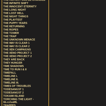
THE INFINITE SHIFT
THE INNOCENT ETERNITY
THE LONG NIGHT
THE LOST HELL
THE NIGHT THINGS
THE PLAYTEST
THE PUPPY YEARS
THE RETURNING
THE ROPES
THE TOWER
THE TRAP
THE UNKNOWN MENACE
THE WAY IS CLEAR 1
THE WAY IS CLEAR 2
THE XEN CAMPAIGNS
THE XENO PROJECT 1
THE XENO PROJECT 2
THEY ARE BACK
THEY HUNGER
TIME SHADOWS
TIME TO RUN I & II
TIMEFALL
TIMELINE I.
TIMELINE II.
TIMELINE III.
TIMES OF TROUBLES
TODESANGST 1
TODESANGST 2
TOKAMI ISLAND
TORCHING THE LIGHT -
6b.cz/uaML
TRAPPED