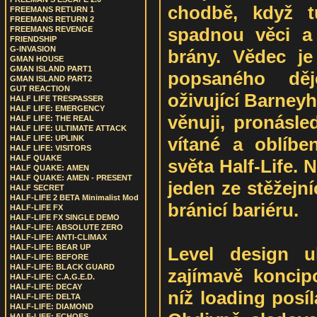
chodbě, když t
FREEMANS RETURN 1
FREEMANS RETURN 2
spadnou věci a 
FREEMANS REVENGE
FRIENDSHIP
G-INVASION
brány. Vědec j
GMAN HOUSE
GMAN ISLAND PART1
popsaného dě
GMAN ISLAND PART2
GUT REACTION
oživující Barney
HALF LIFE TRESPASSER
HALF LIFE: EMERGENCY
věnuji, pronásle
HALF LIFE: THE REAL
HALF LIFE: ULTIMATE ATTACK
vítané a oblíb
HALF LIFE: UPLINK
HALF LIFE: VISITORS
HALF QUAKE
světa Half-Life. N
HALF QUAKE: AMEN
HALF QUAKE: AMEN - PRESENT
jeden ze stěžejní
HALF SECRET
HALF-LIFE 2 BETA Minimalist Mod
bránicí bariéru.
HALF-LIFE FX
HALF-LIFE FX SINGLE DEMO
HALF-LIFE: ABSOLUTE ZERO
HALF-LIFE: ANTI-CLIMAX
HALF-LIFE: BEAR UP
Level design u
HALF-LIFE: BEFORE
HALF-LIFE: BLACK GUARD
zajímavě koncip
HALF-LIFE: C.A.G.E.D.
HALF-LIFE: DECAY
níž loading posílá
HALF-LIFE: DELTA
HALF-LIFE: DIAMOND
HALF-LIFE: ECHOES