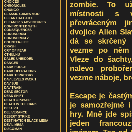
CHOICES
zombie. To už
CHRONICLES
CHUNGO
místnosti s 
CLASSIC GAMES MOD
CLEAN HALF-LIFE
převráceným ji
CLEANER'S ADVENTURES
CONFRONTED WITH
dvojice Alien Sla
CONSEQUENCES
CONUNDRUM
CONUNDRUM 2
dá se skrčený 
COUNTER-LIFE
CRASH
vezme po něm z
CRY OF FEAR
CTHULHU
Vleze do šachty
DALEK UNBIDDEN
DANGER
nalevo proboře
DARK FORCE
DARK OPERATIONS
vezme náboje, br
DARK TERRITORY
DAV LEVELS PACK 1
DAV SUB
DAV TRAIN
DEAD SECTOR
Escape je čast
DEAD SHIFT
DEATH = POWER
je samozřejmě i 
DEATH IN THE DARK
DEJA VU
hry. Mně jde spí
DELIVERANCE
DESERT STRIKE
jeden francou
DESTINATION BLACK MESA
DEVIL MESA
DISCOMAN