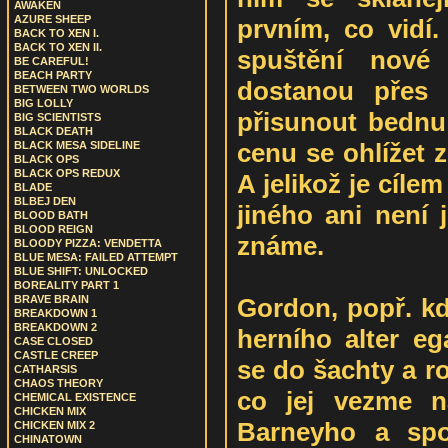
AWAKEN
AZURE SHEEP
prvním, co vidí
BACK TO XEN I.
BACK TO XEN II.
spuštění nové
BE CAREFUL!
BEACH PARTY
dostanou přes 
BETWEEN TWO WORLDS
BIG LOLLY
přisunout bednu
BIG SCIENTISTS
BLACK DEATH
cenu se ohlížet 
BLACK MESA SIDELINE
BLACK OPS
BLACK OPS REDUX
A jelikož je cílem
BLADE
BLBEJ DEN
jiného ani není 
BLOOD BATH
BLOOD REIGN
známe.
BLOODY PIZZA: VENDETTA
BLUE MESA: FAILED ATTEMPT
BLUE SHIFT: UNLOCKED
BOREALITY PART 1
Gordon, popř. kdo
BRAVE BRAIN
BREAKDOWN 1
BREAKDOWN 2
herního alter eg
CASE CLOSED
CASTLE CREEP
se do šachty a ro
CATHARSIS
CHAOS THEORY
co jej vezme n
CHEMICAL EXISTENCE
CHICKEN MIX
Barneyho a spo
CHICKEN MIX 2
CHINATOWN