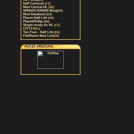
[DE]
Half Centrum
[CZ]
Mod Central HL
[EN]
SPMAPCORNER Blog
[EN]
Mod Database
[EN]
Planet Half-Life
[EN]
PlanetPhillip
[EN]
Single mody do HL
[CZ]
CITY17
[RU]
Ten Four - Half Life
[EN]
FilePlanet Mod List
[EN]
POČET PŘÍSTUPŮ