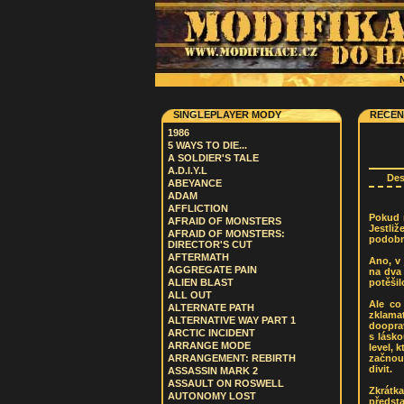
N
SINGLEPLAYER MODY
RECEN
1986
5 WAYS TO DIE...
A SOLDIER'S TALE
A.D.I.Y.L
De
ABEYANCE
ADAM
AFFLICTION
Pokud 
AFRAID OF MONSTERS
Jestli
AFRAID OF MONSTERS:
podobn
DIRECTOR'S CUT
AFTERMATH
Ano, v 
AGGREGATE PAIN
na dva
potěšil
ALIEN BLAST
ALL OUT
Ale co
ALTERNATE PATH
zklama
ALTERNATIVE WAY PART 1
dooprav
ARCTIC INCIDENT
s lásk
ARRANGE MODE
level, 
začnou 
ARRANGEMENT: REBIRTH
divit.
ASSASSIN MARK 2
ASSAULT ON ROSWELL
Zkrátk
AUTONOMY LOST
předsta