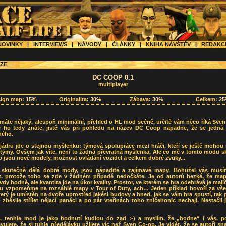
OVINKY
|
INTERVIEWS
|
NÁVODY
|
ČLÁNKY
|
KNIHA NÁVŠTĚV
|
REDAK
ZE
DC COOP 0.1
multiplayer
sign map:
15%
Originalita:
30%
Zábava:
30%
Celkem:
2
máte nějaký, alespoň minimální, přehled o HL mod scéně, určitě vám něco říká Sven
že ho tedy znáte, jistě vás při pohledu na název DC Coop napadne, že se jedná
ého.
jádru jde o stejnou myšlenku: týmová spolupráce mezi hráči, kteří se ještě mohou 
 týmy. Ovšem jak víte, není to žádná převratná myšlenka. Ale co mě v tomto modu s
o jsou nové modely, možnost ovládání vozidel a celkem dobré zvuky...
 skutečně dělá dobré mody, jsou nápadité a zajímavé mapy. Bohužel vás mus
t, protože toho se zde v žádném případě nedočkáte. Je od autorů hezké, že map
dy hodně, ale kvantita jde na úkor kvality. Prostor, ve kterém se hra odehrává je mali
ou vzpomeňme na rozsáhlé mapy v Tour of Duty, ach… Jeden příklad hovoří za vše 
který je umístěn na dvoře uprostřed jakési budovy a hned, jak se vám hra spustí, tak
zběsile střílet nějací panáci a po pár vteřinách toho zničehonic nechají. Nestačil
a, tenhle mod je jako bodnutí kudlou do zad :-) a myslím, že „bodne“ i vás, p
vujete, že si tuhle předělávku užijete víc než Sven Co-op. Je vidět, že se autoři snaž