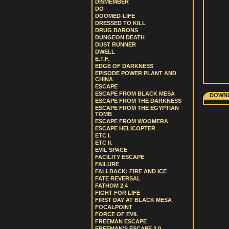
DISMEMBER
DO
DOOMED-LIFE
DRESSED TO KILL
DRUG BARONS
DUNGEON DEATH
DUST RUNNER
DWELL
E.T.F.
EDGE OF DARKNESS
EPISODE POWER PLANT AND
CHINA
ESCAPE
ESCAPE FROM BLACK MESA
DOWNL
ESCAPE FROM THE DARKNESS
ESCAPE FROM THE EGYPTIAN
TOMB
ESCAPE FROM WOOMERA
ESCAPE HELICOPTER
ETC I.
ETC II.
EVIL SPACE
FACILITY ESCAPE
FAILURE
FALLBACK: FIRE AND ICE
FATE REVERSAL
FATHOM 2.4
FIGHT FOR LIFE
FIRST DAY AT BLACK MESA
FOCALPOINT
FORCE OF EVIL
FREEMAN ESCAPE
FREEMAN'S ESCAPE 2.0