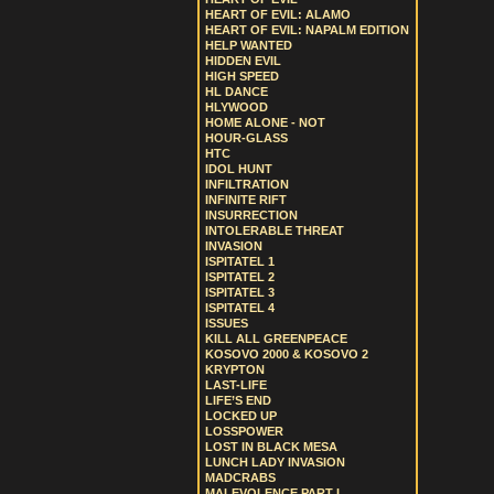
HEART OF EVIL: ALAMO
HEART OF EVIL: NAPALM EDITION
HELP WANTED
HIDDEN EVIL
HIGH SPEED
HL DANCE
HLYWOOD
HOME ALONE - NOT
HOUR-GLASS
HTC
IDOL HUNT
INFILTRATION
INFINITE RIFT
INSURRECTION
INTOLERABLE THREAT
INVASION
ISPITATEL 1
ISPITATEL 2
ISPITATEL 3
ISPITATEL 4
ISSUES
KILL ALL GREENPEACE
KOSOVO 2000 & KOSOVO 2
KRYPTON
LAST-LIFE
LIFE’S END
LOCKED UP
LOSSPOWER
LOST IN BLACK MESA
LUNCH LADY INVASION
MADCRABS
MALEVOLENCE PART I.