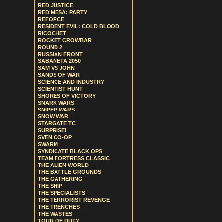
RED JUSTICE
RED MESA: PARTY
REFORCE
RESIDENT EVIL: COLD BLOOD
RICOCHET
ROCKET CROWBAR
ROUND 2
RUSSIAN FRONT
SABANETA 2050
SAM VS JOHN
SANDS OF WAR
SCIENCE AND INDUSTRY
SCIENTIST HUNT
SHORES OF VICTORY
SNARK WARS
SNIPER WARS
SNOW WAR
STARGATE TC
SURPRISE!
SVEN CO-OP
SWARM
SYNDICATE BLACK OPS
TEAM FORTRESS CLASSIC
THE ALIEN WORLD
THE BATTLE GROUNDS
THE GATHERING
THE SHIP
THE SPECIALISTS
THE TERRORIST REVENGE
THE TRENCHES
THE WASTES
TOUR OF DUTY