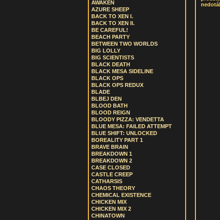
AWAKEN
nedotáh
AZURE SHEEP
BACK TO XEN I.
BACK TO XEN II.
BE CAREFUL!
BEACH PARTY
BETWEEN TWO WORLDS
BIG LOLLY
BIG SCIENTISTS
BLACK DEATH
BLACK MESA SIDELINE
BLACK OPS
BLACK OPS REDUX
BLADE
BLBEJ DEN
BLOOD BATH
BLOOD REIGN
BLOODY PIZZA: VENDETTA
BLUE MESA: FAILED ATTEMPT
BLUE SHIFT: UNLOCKED
BOREALITY PART 1
BRAVE BRAIN
BREAKDOWN 1
BREAKDOWN 2
CASE CLOSED
CASTLE CREEP
CATHARSIS
CHAOS THEORY
CHEMICAL EXISTENCE
CHICKEN MIX
CHICKEN MIX 2
CHINATOWN