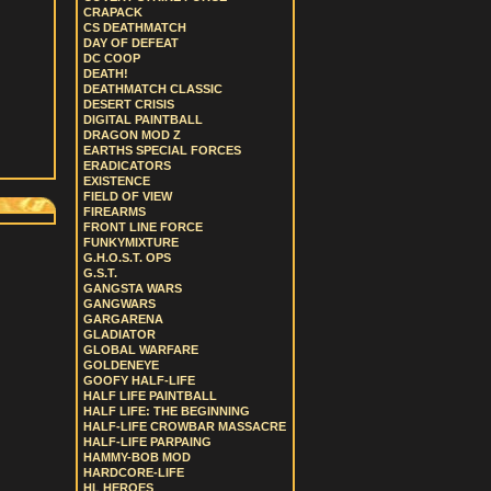
CRAPACK
CS DEATHMATCH
DAY OF DEFEAT
DC COOP
DEATH!
DEATHMATCH CLASSIC
DESERT CRISIS
DIGITAL PAINTBALL
DRAGON MOD Z
EARTHS SPECIAL FORCES
ERADICATORS
EXISTENCE
FIELD OF VIEW
FIREARMS
FRONT LINE FORCE
FUNKYMIXTURE
G.H.O.S.T. OPS
G.S.T.
GANGSTA WARS
GANGWARS
GARGARENA
GLADIATOR
GLOBAL WARFARE
GOLDENEYE
GOOFY HALF-LIFE
HALF LIFE PAINTBALL
HALF LIFE: THE BEGINNING
HALF-LIFE CROWBAR MASSACRE
HALF-LIFE PARPAING
HAMMY-BOB MOD
HARDCORE-LIFE
HL HEROES