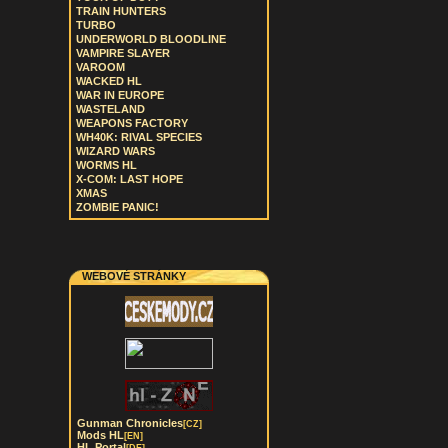
TRAIN HUNTERS
TURBO
UNDERWORLD BLOODLINE
VAMPIRE SLAYER
VAROOM
WACKED HL
WAR IN EUROPE
WASTELAND
WEAPONS FACTORY
WH40K: RIVAL SPECIES
WIZARD WARS
WORMS HL
X-COM: LAST HOPE
XMAS
ZOMBIE PANIC!
WEBOVÉ STRÁNKY
Gunman Chronicles
[CZ]
Mods HL
[EN]
HL Portal