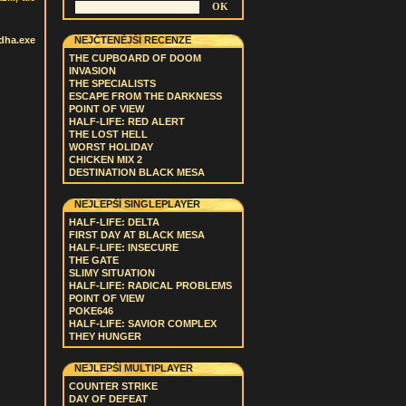
dha.exe
NEJČTENĚJŠÍ RECENZE
THE CUPBOARD OF DOOM
INVASION
THE SPECIALISTS
ESCAPE FROM THE DARKNESS
POINT OF VIEW
HALF-LIFE: RED ALERT
THE LOST HELL
WORST HOLIDAY
CHICKEN MIX 2
DESTINATION BLACK MESA
NEJLEPŠÍ SINGLEPLAYER
HALF-LIFE: DELTA
FIRST DAY AT BLACK MESA
HALF-LIFE: INSECURE
THE GATE
SLIMY SITUATION
HALF-LIFE: RADICAL PROBLEMS
POINT OF VIEW
POKE646
HALF-LIFE: SAVIOR COMPLEX
THEY HUNGER
NEJLEPŠÍ MULTIPLAYER
COUNTER STRIKE
DAY OF DEFEAT