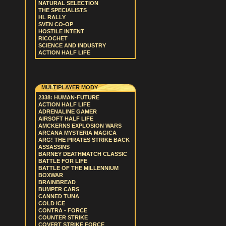
NATURAL SELECTION
THE SPECIALISTS
HL RALLY
SVEN CO-OP
HOSTILE INTENT
RICOCHET
SCIENCE AND INDUSTRY
ACTION HALF LIFE
MULTIPLAYER MODY
2338: HUMAN-FUTURE
ACTION HALF LIFE
ADRENALINE GAMER
AIRSOFT HALF LIFE
AMCKERNS EXPLOSION WARS
ARCANA MYSTERIA MAGICA
ARG! THE PIRATES STRIKE BACK
ASSASSINS
BARNEY DEATHMATCH CLASSIC
BATTLE FOR LIFE
BATTLE OF THE MILLENNIUM
BOXWAR
BRAINBREAD
BUMPER CARS
CANNED TUNA
COLD ICE
CONTRA - FORCE
COUNTER STRIKE
COVERT STRIKE FORCE