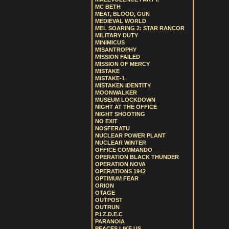
MC BETH
MEAT, BLOOD, GUN
MEDIEVAL WORLD
MEL SOARING 2: STAR RANCOR
MILITARY DUTY
MINIMICUS
MISANTROPHY
MISSION FAILED
MISSION OF MERCY
MISTAKE
MISTAKE-1
MISTAKEN IDENTITY
MOONWALKER
MUSEUM LOCKDOWN
NIGHT AT THE OFFICE
NIGHT SHOOTING
NO EXIT
NOSFERATU
NUCLEAR POWER PLANT
NUCLEAR WINTER
OFFICE COMMANDO
OPERATION BLACK THUNDER
OPERATION NOVA
OPERATIONS 1942
OPTIMUM FEAR
ORION
OTAGE
OUTPOST
OUTRUN
P.I.Z.D.E.C
PARANOIA
PEACES LIKE US