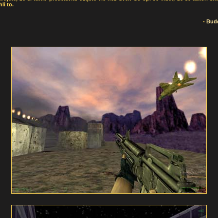
li to.
-
Bud