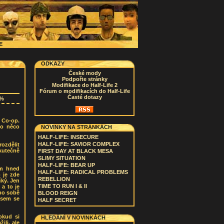
CE
ODKAZY
České mody
Podpořte stránky
Modifikace do Half-Life 2
Fórum o modifikacích do Half-Life
Časté dotazy
5%
 Co-op.
 o něco
NOVINKY NA STRÁNKÁCH
HALF-LIFE: INSECURE
HALF-LIFE: SAVIOR COMPLEX
rozdělit
kutečně
FIRST DAY AT BLACK MESA
SLIMY SITUATION
HALF-LIFE: BEAR UP
ím hned
HALF-LIFE: RADICAL PROBLEMS
 je zde
REBELLION
čký. Jen
TIME TO RUN I & II
a to je
 po sobě
BLOOD REIGN
 jsem se
HALF SECRET
okud si
HLEDÁNÍ V NOVINKÁCH
ili, ale