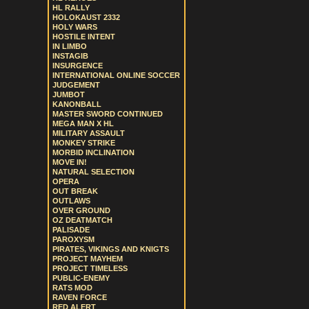
HL RALLY
HOLOKAUST 2332
HOLY WARS
HOSTILE INTENT
IN LIMBO
INSTAGIB
INSURGENCE
INTERNATIONAL ONLINE SOCCER
JUDGEMENT
JUMBOT
KANONBALL
MASTER SWORD CONTINUED
MEGA MAN X HL
MILITARY ASSAULT
MONKEY STRIKE
MORBID INCLINATION
MOVE IN!
NATURAL SELECTION
OPERA
OUT BREAK
OUTLAWS
OVER GROUND
OZ DEATMATCH
PALISADE
PAROXYSM
PIRATES, VIKINGS AND KNIGTS
PROJECT MAYHEM
PROJECT TIMELESS
PUBLIC-ENEMY
RATS MOD
RAVEN FORCE
RED ALERT