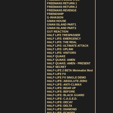
FREEMANS RETURN 1
FREEMANS RETURN 2
FREEMANS REVENGE
FRIENDSHIP
G-INVASION
GMAN HOUSE
GMAN ISLAND PART1
GMAN ISLAND PART2
GUT REACTION
HALF LIFE TRESPASSER
HALF LIFE: EMERGENCY
HALF LIFE: THE REAL
HALF LIFE: ULTIMATE ATTACK
HALF LIFE: UPLINK
HALF LIFE: VISITORS
HALF QUAKE
HALF QUAKE: AMEN
HALF QUAKE: AMEN - PRESENT
HALF SECRET
HALF-LIFE 2 BETA Minimalist Mod
HALF-LIFE FX
HALF-LIFE FX SINGLE DEMO
HALF-LIFE: ABSOLUTE ZERO
HALF-LIFE: ANTI-CLIMAX
HALF-LIFE: BEAR UP
HALF-LIFE: BEFORE
HALF-LIFE: BLACK GUARD
HALF-LIFE: C.A.G.E.D.
HALF-LIFE: DECAY
HALF-LIFE: DELTA
HALF-LIFE: DIAMOND
HALF-LIFE: ECHOES