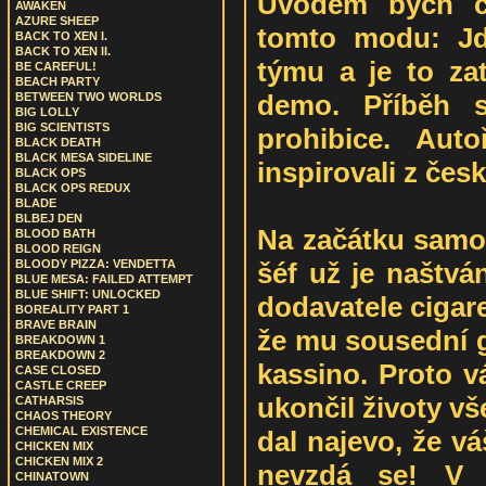
Úvodem bych ch
AWAKEN
AZURE SHEEP
tomto modu: Jd
BACK TO XEN I.
BACK TO XEN II.
týmu a je to zat
BE CAREFUL!
BEACH PARTY
demo. Příběh 
BETWEEN TWO WORLDS
BIG LOLLY
BIG SCIENTISTS
prohibice. Aut
BLACK DEATH
BLACK MESA SIDELINE
inspirovali z čes
BLACK OPS
BLACK OPS REDUX
BLADE
BLBEJ DEN
Na začátku samot
BLOOD BATH
BLOOD REIGN
šéf už je naštvá
BLOODY PIZZA: VENDETTA
BLUE MESA: FAILED ATTEMPT
BLUE SHIFT: UNLOCKED
dodavatele cigare
BOREALITY PART 1
BRAVE BRAIN
že mu sousední g
BREAKDOWN 1
BREAKDOWN 2
kassino. Proto v
CASE CLOSED
CASTLE CREEP
ukončil životy vš
CATHARSIS
CHAOS THEORY
CHEMICAL EXISTENCE
dal najevo, že vá
CHICKEN MIX
CHICKEN MIX 2
nevzdá se! V z
CHINATOWN