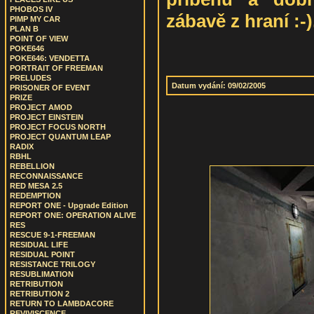
PHOBOS IV
zábavě z hraní :-)
PIMP MY CAR
PLAN B
POINT OF VIEW
POKE646
POKE646: VENDETTA
PORTRAIT OF FREEMAN
PRELUDES
Datum vydání: 09/02/2005
PRISONER OF EVENT
PRIZE
PROJECT AMOD
PROJECT EINSTEIN
PROJECT FOCUS NORTH
PROJECT QUANTUM LEAP
RADIX
RBHL
REBELLION
RECONNAISSANCE
RED MESA 2.5
REDEMPTION
REPORT ONE - Upgrade Edition
REPORT ONE: OPERATION ALIVE
RES
RESCUE 9-1-FREEMAN
RESIDUAL LIFE
RESIDUAL POINT
RESISTANCE TRILOGY
RESUBLIMATION
RETRIBUTION
RETRIBUTION 2
RETURN TO LAMBDACORE
REVIVISCENCE