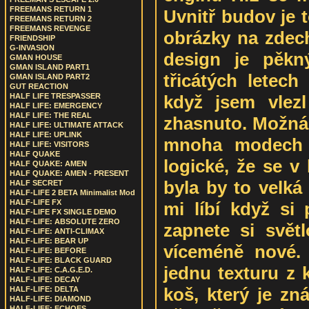
FREEMANS RETURN 1
Uvnitř budov je 
FREEMANS RETURN 2
FREEMANS REVENGE
obrázky na zdech
FRIENDSHIP
G-INVASION
design je pěkn
GMAN HOUSE
GMAN ISLAND PART1
třicátých letech 
GMAN ISLAND PART2
GUT REACTION
když jsem vlez
HALF LIFE TRESPASSER
HALF LIFE: EMERGENCY
HALF LIFE: THE REAL
zhasnuto. Možná 
HALF LIFE: ULTIMATE ATTACK
HALF LIFE: UPLINK
mnoha modech t
HALF LIFE: VISITORS
HALF QUAKE
logické, že se v
HALF QUAKE: AMEN
HALF QUAKE: AMEN - PRESENT
byla by to velká 
HALF SECRET
HALF-LIFE 2 BETA Minimalist Mod
HALF-LIFE FX
mi líbí když si
HALF-LIFE FX SINGLE DEMO
HALF-LIFE: ABSOLUTE ZERO
zapnete si světl
HALF-LIFE: ANTI-CLIMAX
HALF-LIFE: BEAR UP
víceméně nové. 
HALF-LIFE: BEFORE
HALF-LIFE: BLACK GUARD
jednu texturu z k
HALF-LIFE: C.A.G.E.D.
HALF-LIFE: DECAY
koš, který je zná
HALF-LIFE: DELTA
HALF-LIFE: DIAMOND
HALF-LIFE: ECHOES