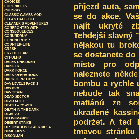
CHOICES
příjezd auta, sa
CHRONICLES
CHUNGO
se do akce. Vaš
CLASSIC GAMES MOD
CLEAN HALF-LIFE
najít ukryté z
CLEANER'S ADVENTURES
CONFRONTED WITH
CONSEQUENCES
Tehdejší slavný "
CONUNDRUM
CONUNDRUM 2
nějakou tu brok
COUNTER-LIFE
CRASH
se dostanete do 
CRY OF FEAR
CTHULHU
místo pro odpá
DALEK UNBIDDEN
DANGER
DARK FORCE
naleznete někde
DARK OPERATIONS
DARK TERRITORY
bombu a rychle u
DAV LEVELS PACK 1
DAV SUB
nebude tak sna
DAV TRAIN
DEAD SECTOR
mafiánů ze sou
DEAD SHIFT
DEATH = POWER
ukradené kassin
DEATH IN THE DARK
DEJA VU
DELIVERANCE
podržet. A teď 
DESERT STRIKE
DESTINATION BLACK MESA
tmavou stránku h
DEVIL MESA
DISCOMAN