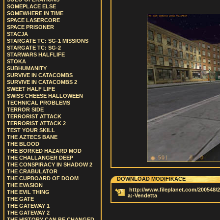
SOMEPLACE ELSE
SOMEWHERE IN TIME
SPACE LASERCORE
SPACE PRISONER
STACJA
STARGATE TC: SG-1 MISSIONS
STARGATE TC: SG-2
STARWARS HALFLIFE
STOKA
SUBHUMANITY
SURVIVE IN CATACOMBS
SURVIVE IN CATACOMBS 2
SWEET HALF LIFE
SWISS CHEESE HALLOWEEN
TECHNICAL PROBLEMS
TERROR SIDE
TERRORIST ATTACK
TERRORIST ATTACK 2
TEST YOUR SKILL
THE AZTECS BANE
THE BLOOD
THE BORKED HAZARD MOD
THE CHALLANGER DEEP
THE CONSPIRACY IN SHADOW 2
THE CRABULATOR
THE CUPBOARD OF DOOM
DOWNLOAD MODIFIKACE
THE EVASION
http://www.fileplanet.com/200548/2
THE EVIL THING
a:-Vendetta
THE GATE
THE GATEWAY 1
THE GATEWAY 2
THE HISTORY CAN BE CHANGED