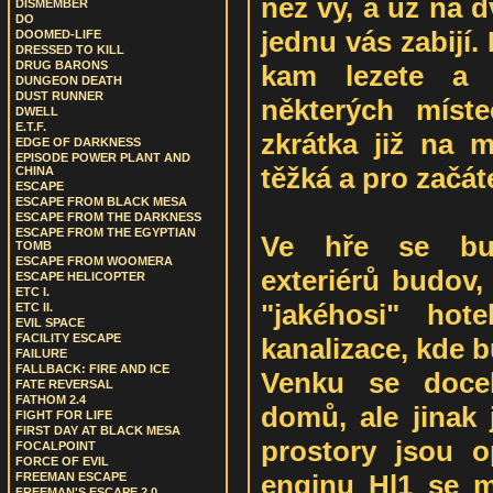
než vy, a už na 
DISMEMBER
DO
jednu vás zabijí.
DOOMED-LIFE
DRESSED TO KILL
DRUG BARONS
kam lezete a 
DUNGEON DEATH
DUST RUNNER
některých míst
DWELL
E.T.F.
zkrátka již na 
EDGE OF DARKNESS
EPISODE POWER PLANT AND
těžká a pro začát
CHINA
ESCAPE
ESCAPE FROM BLACK MESA
ESCAPE FROM THE DARKNESS
ESCAPE FROM THE EGYPTIAN
Ve hře se bu
TOMB
ESCAPE FROM WOOMERA
exteriérů budov,
ESCAPE HELICOPTER
ETC I.
"jakéhosi" hot
ETC II.
EVIL SPACE
FACILITY ESCAPE
kanalizace, kde b
FAILURE
FALLBACK: FIRE AND ICE
Venku se docel
FATE REVERSAL
FATHOM 2.4
domů, ale jinak 
FIGHT FOR LIFE
FIRST DAY AT BLACK MESA
prostory jsou o
FOCALPOINT
FORCE OF EVIL
enginu Hl1 se m
FREEMAN ESCAPE
FREEMAN'S ESCAPE 2.0