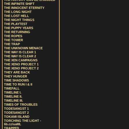
THE INFINITE SHIFT
THE INNOCENT ETERNITY
THE LONG NIGHT
THE LOST HELL
THE NIGHT THINGS
THE PLAYTEST
THE PUPPY YEARS
THE RETURNING
THE ROPES
THE TOWER
THE TRAP
THE UNKNOWN MENACE
THE WAY IS CLEAR 1
THE WAY IS CLEAR 2
THE XEN CAMPAIGNS
THE XENO PROJECT 1
THE XENO PROJECT 2
THEY ARE BACK
THEY HUNGER
TIME SHADOWS
TIME TO RUN I & II
TIMEFALL
TIMELINE I.
TIMELINE II.
TIMELINE III.
TIMES OF TROUBLES
TODESANGST 1
TODESANGST 2
TOKAMI ISLAND
TORCHING THE LIGHT -
6b.cz/uaML
TRAPPED