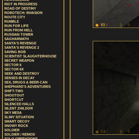
RIOT IN PROGRESS
ROAD OF DESTINY
ROBOTECH: INVASION
ROUTE CITY
RUMBLE
RUN FOR LIFE
RUN FROM HELL
RUSSIAN TOWER
SAGHARMATH
SANTA'S REVENGE
SANTA'S REVENGE 2
SAVING BOB
SCIENTIST SLAUGHTERHOUSE
SECRET WEAPON
SECTOR 6
SECTOR 6X
SEEK AND DESTROY
SENSES IN DECAY
SEX, DRUGS & BEER-CAN
SHEPHARD'S ADVENTURES
SHIFT-TWO
SHOOTOUT
SHORTCUT
SILENCED HALLS
SILENT ZHILDOR
SKY MESA
SLIMY SITUATION
SMART DECOY
SNOWY ROCK
SOLDIER
SOLDIER / REMOD
SOLO OPERATIONS