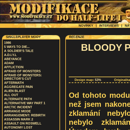
NOVINKY
|
INTERVIEWS
|
NÁ
SINGLEPLAYER MODY
RECENZE
1986
BLOODY P
5 WAYS TO DIE...
A SOLDIER'S TALE
A.D.I.Y.L
ABEYANCE
ADAM
AFFLICTION
AFRAID OF MONSTERS
AFRAID OF MONSTERS:
DIRECTOR'S CUT
Design map:
53%
Originalit
AFTERMATH
AGGREGATE PAIN
ALIEN BLAST
Od tohoto modu
ALL OUT
ALTERNATE PATH
než jsem nakonec
ALTERNATIVE WAY PART 1
ARCTIC INCIDENT
zklamání nebyl
ARRANGE MODE
ARRANGEMENT: REBIRTH
ASSASSIN MARK 2
nebylo zklamán
ASSAULT ON ROSWELL
AUTONOMY LOST