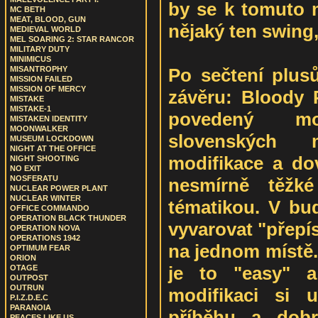
by se k tomuto 
MC BETH
MEAT, BLOOD, GUN
nějaký ten swing
MEDIEVAL WORLD
MEL SOARING 2: STAR RANCOR
MILITARY DUTY
MINIMICUS
Po sečtení plus
MISANTROPHY
MISSION FAILED
MISSION OF MERCY
závěru: Bloody P
MISTAKE
MISTAKE-1
povedený m
MISTAKEN IDENTITY
MOONWALKER
slovenských
MUSEUM LOCKDOWN
NIGHT AT THE OFFICE
modifikace a dov
NIGHT SHOOTING
NO EXIT
NOSFERATU
nesmírně těžk
NUCLEAR POWER PLANT
NUCLEAR WINTER
tématikou. V bu
OFFICE COMMANDO
OPERATION BLACK THUNDER
vyvarovat "přepí
OPERATION NOVA
OPERATIONS 1942
na jednom místě. 
OPTIMUM FEAR
ORION
je to "easy" a
OTAGE
OUTPOST
OUTRUN
modifikaci si u
P.I.Z.D.E.C
PARANOIA
příběhu a dobr
PEACES LIKE US