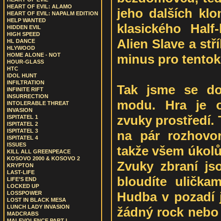
HEART OF EVIL: ALAMO
jeho dalších klo
HEART OF EVIL: NAPALM EDITION
HELP WANTED
klasického Half
HIDDEN EVIL
HIGH SPEED
Alien Slave a stří
HL DANCE
HLYWOOD
minus pro tentok
HOME ALONE - NOT
HOUR-GLASS
HTC
IDOL HUNT
INFILTRATION
Tak jsme se do
INFINITE RIFT
INSURRECTION
modu. Hra je o
INTOLERABLE THREAT
INVASION
zvuky prostředí. 
ISPITATEL 1
ISPITATEL 2
ISPITATEL 3
na pár rozhovor
ISPITATEL 4
ISSUES
takže všem úkolů
KILL ALL GREENPEACE
KOSOVO 2000 & KOSOVO 2
Zvuky zbraní js
KRYPTON
LAST-LIFE
bloudíte uličkam
LIFE’S END
LOCKED UP
Hudba v pozadí 
LOSSPOWER
LOST IN BLACK MESA
LUNCH LADY INVASION
žádný rock nebo 
MADCRABS
MALEVOLENCE PART I.