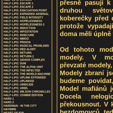
přesně pasují k
HALF-LIFE: ESCAPE 1
HALF-LIFE: ESCAPE 2
druhou světo
HALF-LIFE: EVACUATION POINT
HALF-LIFE: EXPANDED ARSENAL
koberečky před d
HALF-LIFE: FIELD INTENSITY
HALF-LIFE: HOPELESSNESS
protože vypadaj
HALF-LIFE: HOPELESSNESS 2
HALF-LIFE: INDUCTION
doma měli úplně 
HALF-LIFE: INFESTATION
HALF-LIFE: INSECURE
HALF-LIFE: MMOD
HALF-LIFE: PRISON
HALF-LIFE: RADICAL PROBLEMS
Od tohoto mod
HALF-LIFE: RED ALERT
HALF-LIFE: RETURN
modely. V mod
HALF-LIFE: RETURN 2
HALF-LIFE: SAVIOR COMPLEX
převzaté modely,
HALF-LIFE: SUM
HALF-LIFE: THE ALPHA UNIT
HALF-LIFE: THE INFECTED
Modely zbraní js
HALF-LIFE: THE WORLD MACHINE
HALF-LIFE: UPLINK EXTENDED
budeme povídat,
HALF-LIFE: UPLINKED
HALF-LIFE: URBICIDE
Model mafiánů j
HALF-LIFE: URIEL
HALF-LIFE: WILSON CHRONICLES
Docela nelog
HALF-LIFE: ZOMBIE EDITION
HARD 1
překousnout. V k
HARD 2
HARDMAN - IN THE CITY
HAYWIRE
bezdomovců, te
HEART OF EVIL