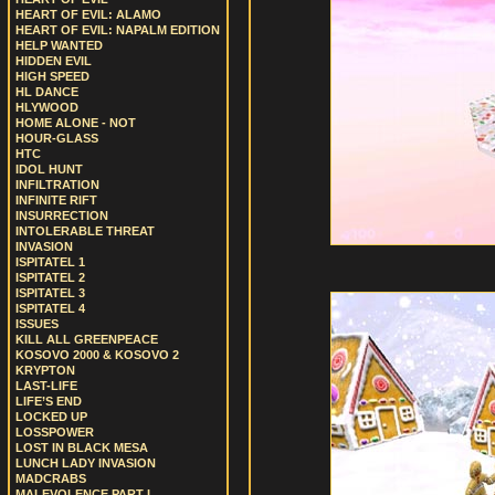
HEART OF EVIL: ALAMO
HEART OF EVIL: NAPALM EDITION
HELP WANTED
HIDDEN EVIL
HIGH SPEED
HL DANCE
HLYWOOD
HOME ALONE - NOT
HOUR-GLASS
HTC
IDOL HUNT
INFILTRATION
INFINITE RIFT
INSURRECTION
INTOLERABLE THREAT
INVASION
ISPITATEL 1
ISPITATEL 2
ISPITATEL 3
ISPITATEL 4
ISSUES
KILL ALL GREENPEACE
KOSOVO 2000 & KOSOVO 2
KRYPTON
LAST-LIFE
LIFE’S END
LOCKED UP
LOSSPOWER
LOST IN BLACK MESA
LUNCH LADY INVASION
MADCRABS
MALEVOLENCE PART I.