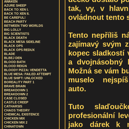
AWAKEN
AZURE SHEEP
tak, vy, v hlavn
BACK TO XEN I.
BACK TO XEN II.
ovládnout tento s
BE CAREFUL!
BEACH PARTY
BETWEEN TWO WORLDS
BIG LOLLY
Tento nepříliš n
BIG SCIENTISTS
BLACK DEATH
zajímavý svým z
BLACK MESA SIDELINE
BLACK OPS
BLACK OPS REDUX
kopec sladkostí 
BLADE
BLBEJ DEN
a dvojnásobný 
BLOOD BATH
BLOOD REIGN
Možná se vám bud
BLOODY PIZZA: VENDETTA
BLUE MESA: FAILED ATTEMPT
muselo nejspíš
BLUE SHIFT: UNLOCKED
BOREALITY PART 1
auto.
BRAVE BRAIN
BREAKDOWN 1
BREAKDOWN 2
CASE CLOSED
CASTLE CREEP
Tuto slaďoučko
CATHARSIS
CHAOS THEORY
profesionální le
CHEMICAL EXISTENCE
CHICKEN MIX
jako dárek k 
CHICKEN MIX 2
CHINATOWN