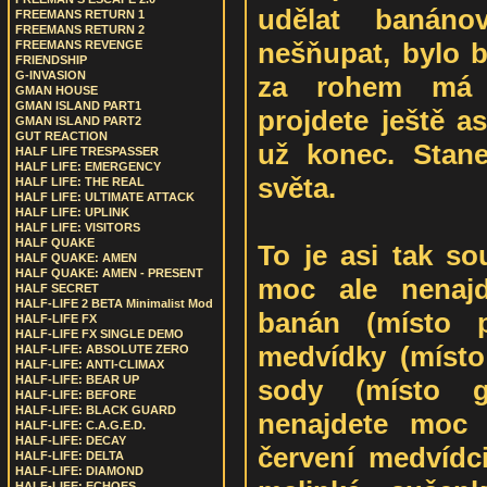
udělat banáno
FREEMANS RETURN 1
FREEMANS RETURN 2
nešňupat, bylo b
FREEMANS REVENGE
FRIENDSHIP
G-INVASION
za rohem má 
GMAN HOUSE
GMAN ISLAND PART1
projdete ještě a
GMAN ISLAND PART2
GUT REACTION
už konec. Stan
HALF LIFE TRESPASSER
HALF LIFE: EMERGENCY
světa.
HALF LIFE: THE REAL
HALF LIFE: ULTIMATE ATTACK
HALF LIFE: UPLINK
HALF LIFE: VISITORS
HALF QUAKE
To je asi tak so
HALF QUAKE: AMEN
HALF QUAKE: AMEN - PRESENT
moc ale nenajde
HALF SECRET
HALF-LIFE 2 BETA Minimalist Mod
banán (místo p
HALF-LIFE FX
HALF-LIFE FX SINGLE DEMO
medvídky (místo
HALF-LIFE: ABSOLUTE ZERO
HALF-LIFE: ANTI-CLIMAX
HALF-LIFE: BEAR UP
sody (místo gr
HALF-LIFE: BEFORE
HALF-LIFE: BLACK GUARD
nenajdete moc 
HALF-LIFE: C.A.G.E.D.
HALF-LIFE: DECAY
červení medvídci
HALF-LIFE: DELTA
HALF-LIFE: DIAMOND
HALF-LIFE: ECHOES