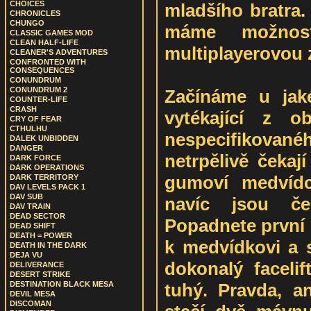
CHOICES
mladšího bratra.
CHRONICLES
CHUNGO
máme možnos
CLASSIC GAMES MOD
CLEAN HALF-LIFE
multiplayerovou z
CLEANER'S ADVENTURES
CONFRONTED WITH
CONSEQUENCES
CONUNDRUM
CONUNDRUM 2
Začínáme u jaké
COUNTER-LIFE
CRASH
vytékající z o
CRY OF FEAR
CTHULHU
nespecifikovanéh
DALEK UNBIDDEN
DANGER
netrpělivě čekaj
DARK FORCE
DARK OPERATIONS
gumoví medvídc
DARK TERRITORY
DAV LEVELS PACK 1
DAV SUB
navíc jsou če
DAV TRAIN
DEAD SECTOR
Popadnete první l
DEAD SHIFT
DEATH = POWER
k medvídkovi a 
DEATH IN THE DARK
DEJA VU
dokonalý facelif
DELIVERANCE
DESERT STRIKE
tuhý. Pravda, a
DESTINATION BLACK MESA
DEVIL MESA
DISCOMAN