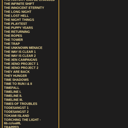
THE INFINITE SHIFT
THE INNOCENT ETERNITY
THE LONG NIGHT
THE LOST HELL
THE NIGHT THINGS
THE PLAYTEST
THE PUPPY YEARS
THE RETURNING
THE ROPES
THE TOWER
THE TRAP
THE UNKNOWN MENACE
THE WAY IS CLEAR 1
THE WAY IS CLEAR 2
THE XEN CAMPAIGNS
THE XENO PROJECT 1
THE XENO PROJECT 2
THEY ARE BACK
THEY HUNGER
TIME SHADOWS
TIME TO RUN I & II
TIMEFALL
TIMELINE I.
TIMELINE II.
TIMELINE III.
TIMES OF TROUBLES
TODESANGST 1
TODESANGST 2
TOKAMI ISLAND
TORCHING THE LIGHT -
6b.cz/uaML
TRAPPED