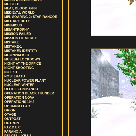
MC BETH
MEAT, BLOOD, GUN
MEDIEVAL WORLD
MEL SOARING 2: STAR RANCOR
MILITARY DUTY
MINIMICUS
MISANTROPHY
MISSION FAILED
MISSION OF MERCY
MISTAKE
MISTAKE-1
MISTAKEN IDENTITY
MOONWALKER
MUSEUM LOCKDOWN
NIGHT AT THE OFFICE
NIGHT SHOOTING
NO EXIT
NOSFERATU
NUCLEAR POWER PLANT
NUCLEAR WINTER
OFFICE COMMANDO
OPERATION BLACK THUNDER
OPERATION NOVA
OPERATIONS 1942
OPTIMUM FEAR
ORION
OTAGE
OUTPOST
OUTRUN
P.I.Z.D.E.C
PARANOIA
PEACES LIKE US