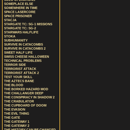
SOMEPLACE ELSE
SOMEWHERE IN TIME
SPACE LASERCORE
SPACE PRISONER
STACJA
STARGATE TC: SG-1 MISSIONS
STARGATE TC: SG-2
STARWARS HALFLIFE
STOKA
SUBHUMANITY
SURVIVE IN CATACOMBS
SURVIVE IN CATACOMBS 2
SWEET HALF LIFE
SWISS CHEESE HALLOWEEN
TECHNICAL PROBLEMS
TERROR SIDE
TERRORIST ATTACK
TERRORIST ATTACK 2
TEST YOUR SKILL
THE AZTECS BANE
THE BLOOD
THE BORKED HAZARD MOD
THE CHALLANGER DEEP
THE CONSPIRACY IN SHADOW 2
THE CRABULATOR
THE CUPBOARD OF DOOM
THE EVASION
THE EVIL THING
THE GATE
THE GATEWAY 1
THE GATEWAY 2
THE HISTORY CAN BE CHANGED