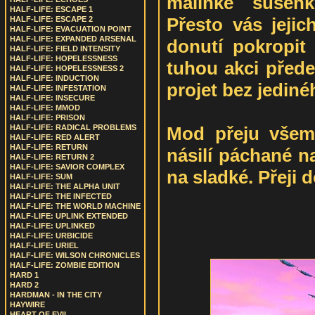
malinké sušenk
HALF-LIFE: ESCAPE 1
Přesto vás jejic
HALF-LIFE: ESCAPE 2
HALF-LIFE: EVACUATION POINT
HALF-LIFE: EXPANDED ARSENAL
donutí pokropit
HALF-LIFE: FIELD INTENSITY
HALF-LIFE: HOPELESSNESS
tuhou akci před
HALF-LIFE: HOPELESSNESS 2
HALF-LIFE: INDUCTION
projet bez jediné
HALF-LIFE: INFESTATION
HALF-LIFE: INSECURE
HALF-LIFE: MMOD
HALF-LIFE: PRISON
Mod přeju všem 
HALF-LIFE: RADICAL PROBLEMS
HALF-LIFE: RED ALERT
HALF-LIFE: RETURN
násilí páchané n
HALF-LIFE: RETURN 2
HALF-LIFE: SAVIOR COMPLEX
na sladké. Přeji 
HALF-LIFE: SUM
HALF-LIFE: THE ALPHA UNIT
HALF-LIFE: THE INFECTED
HALF-LIFE: THE WORLD MACHINE
HALF-LIFE: UPLINK EXTENDED
HALF-LIFE: UPLINKED
HALF-LIFE: URBICIDE
HALF-LIFE: URIEL
HALF-LIFE: WILSON CHRONICLES
HALF-LIFE: ZOMBIE EDITION
HARD 1
HARD 2
HARDMAN - IN THE CITY
HAYWIRE
HEART OF EVIL