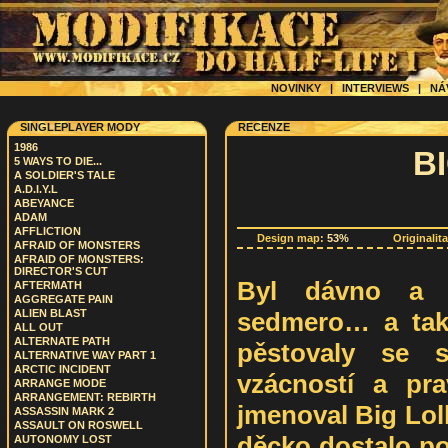
NOVINKY
|
INTERVIEWS
|
NÁ
SINGLEPLAYER MODY
RECENZE
1986
B
5 WAYS TO DIE...
A SOLDIER'S TALE
A.D.I.Y.L
ABEYANCE
ADAM
AFFLICTION
Design map:
53%
Originalit
AFRAID OF MONSTERS
AFRAID OF MONSTERS:
DIRECTOR'S CUT
Byl dávno a 
AFTERMATH
AGGREGATE PAIN
sedmero… a tak 
ALIEN BLAST
ALL OUT
ALTERNATE PATH
pěstovaly se s
ALTERNATIVE WAY PART 1
ARCTIC INCIDENT
vzácností a pr
ARRANGE MODE
ARRANGEMENT: REBIRTH
jmenoval Big Loll
ASSASSIN MARK 2
ASSAULT ON ROSWELL
děcko dostalo po
AUTONOMY LOST