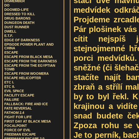
stačí dvě mávn
DISMEMBER
DO
medvídek odkráč
DOOMED-LIFE
DRESSED TO KILL
Projdeme zrcadl
DRUG BARONS
DUNGEON DEATH
Pár plošinek vás 
DUST RUNNER
DWELL
E.T.F.
cítit nejspíš
EDGE OF DARKNESS
EPISODE POWER PLANT AND
stejnojmenné hře
CHINA
ESCAPE
porci medvídků.
ESCAPE FROM BLACK MESA
ESCAPE FROM THE DARKNESS
sněžné (či šlehač
ESCAPE FROM THE EGYPTIAN
TOMB
ESCAPE FROM WOOMERA
stačíte najít b
ESCAPE HELICOPTER
ETC I.
zbraň a střílí m
ETC II.
EVIL SPACE
by to byl řekl. 
FACILITY ESCAPE
FAILURE
krajinou a vidít
FALLBACK: FIRE AND ICE
FATE REVERSAL
FATHOM 2.4
snad budete čeka
FIGHT FOR LIFE
FIRST DAY AT BLACK MESA
Zpoza rohu se v
FOCALPOINT
FORCE OF EVIL
Je to perník, bac
FREEMAN ESCAPE
FREEMAN'S ESCAPE 2.0