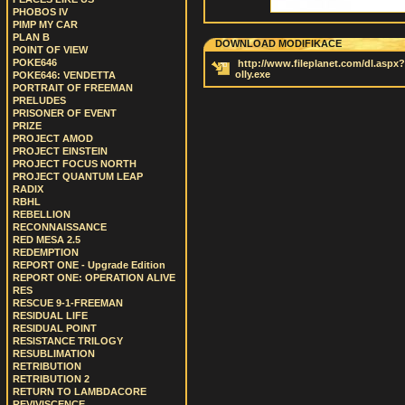
PHOBOS IV
PIMP MY CAR
PLAN B
DOWNLOAD MODIFIKACE
POINT OF VIEW
POKE646
http://www.fileplanet.com/dl.aspx?/p
olly.exe
POKE646: VENDETTA
PORTRAIT OF FREEMAN
PRELUDES
PRISONER OF EVENT
PRIZE
PROJECT AMOD
PROJECT EINSTEIN
PROJECT FOCUS NORTH
PROJECT QUANTUM LEAP
RADIX
RBHL
REBELLION
RECONNAISSANCE
RED MESA 2.5
REDEMPTION
REPORT ONE - Upgrade Edition
REPORT ONE: OPERATION ALIVE
RES
RESCUE 9-1-FREEMAN
RESIDUAL LIFE
RESIDUAL POINT
RESISTANCE TRILOGY
RESUBLIMATION
RETRIBUTION
RETRIBUTION 2
RETURN TO LAMBDACORE
REVIVISCENCE