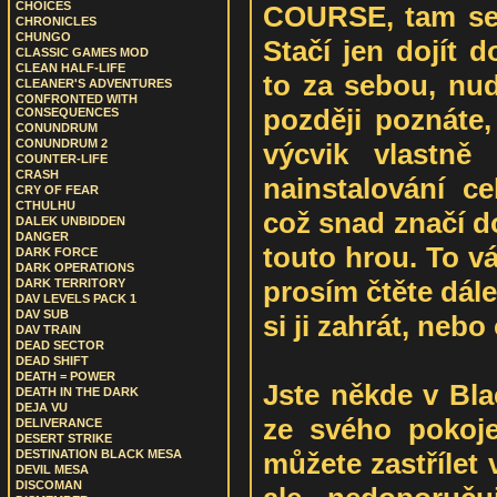
CHOICES
COURSE, tam se 
CHRONICLES
CHUNGO
Stačí jen dojít 
CLASSIC GAMES MOD
CLEAN HALF-LIFE
to za sebou, nud
CLEANER'S ADVENTURES
CONFRONTED WITH
později poznáte
CONSEQUENCES
CONUNDRUM
CONUNDRUM 2
výcvik vlastně
COUNTER-LIFE
CRASH
nainstalování c
CRY OF FEAR
CTHULHU
což snad značí d
DALEK UNBIDDEN
DANGER
touto hrou. To v
DARK FORCE
DARK OPERATIONS
prosím čtěte dále
DARK TERRITORY
DAV LEVELS PACK 1
DAV SUB
si ji zahrát, nebo
DAV TRAIN
DEAD SECTOR
DEAD SHIFT
DEATH = POWER
Jste někde v Bla
DEATH IN THE DARK
DEJA VU
ze svého pokoje
DELIVERANCE
DESERT STRIKE
můžete zastřílet 
DESTINATION BLACK MESA
DEVIL MESA
DISCOMAN