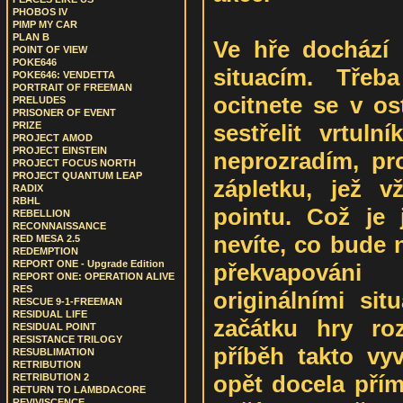
PHOBOS IV
PIMP MY CAR
PLAN B
Ve hře dochází 
POINT OF VIEW
POKE646
situacím. Třeb
POKE646: VENDETTA
PORTRAIT OF FREEMAN
ocitnete se v os
PRELUDES
PRISONER OF EVENT
sestřelit vrtul
PRIZE
PROJECT AMOD
PROJECT EINSTEIN
neprozradím, pr
PROJECT FOCUS NORTH
PROJECT QUANTUM LEAP
zápletku, jež 
RADIX
RBHL
pointu. Což je 
REBELLION
RECONNAISSANCE
nevíte, co bude 
RED MESA 2.5
REDEMPTION
REPORT ONE - Upgrade Edition
překvapováni
REPORT ONE: OPERATION ALIVE
RES
originálními si
RESCUE 9-1-FREEMAN
RESIDUAL LIFE
začátku hry ro
RESIDUAL POINT
RESISTANCE TRILOGY
příběh takto vyv
RESUBLIMATION
RETRIBUTION
opět docela přím
RETRIBUTION 2
RETURN TO LAMBDACORE
REVIVISCENCE