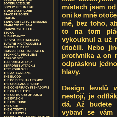
SOMEPLACE ELSE
místech jsem od 
SOMEWHERE IN TIME
SPACE LASERCORE
oni ke mně otočen
SPACE PRISONER
STACJA
mě, bez toho, ab
STARGATE TC: SG-1 MISSIONS
STARGATE TC: SG-2
to na tom plác
STARWARS HALFLIFE
STOKA
SUBHUMANITY
vykouknul a už n
SURVIVE IN CATACOMBS
SURVIVE IN CATACOMBS 2
útočili. Nebo ji
SWEET HALF LIFE
SWISS CHEESE HALLOWEEN
protivníka a on 
TECHNICAL PROBLEMS
TERROR SIDE
odprásknu jedno
TERRORIST ATTACK
TERRORIST ATTACK 2
TEST YOUR SKILL
hlavy.
THE AZTECS BANE
THE BLOOD
THE BORKED HAZARD MOD
THE CHALLANGER DEEP
Design levelů 
THE CONSPIRACY IN SHADOW 2
THE CRABULATOR
nestojí, je odfl
THE CUPBOARD OF DOOM
THE EVASION
dá. Až budete 
THE EVIL THING
THE GATE
THE GATEWAY 1
vybaví se vám
THE GATEWAY 2
THE HISTORY CAN BE CHANGED