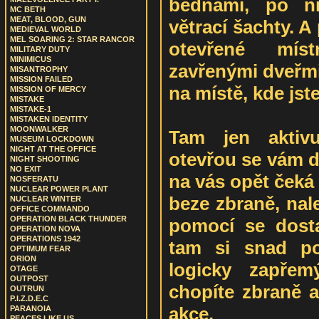
bednami, po ni
MC BETH
MEAT, BLOOD, GUN
větrací šachty. A 
MEDIEVAL WORLD
MEL SOARING 2: STAR RANCOR
otevřené míst
MILITARY DUTY
MINIMICUS
zavřenými dveřmi
MISANTROPHY
MISSION FAILED
na místě, kde jste
MISSION OF MERCY
MISTAKE
MISTAKE-1
MISTAKEN IDENTITY
MOONWALKER
Tam jen aktivu
MUSEUM LOCKDOWN
NIGHT AT THE OFFICE
otevřou se vám d
NIGHT SHOOTING
NO EXIT
na vás opět čeká 
NOSFERATU
NUCLEAR POWER PLANT
beze zbraně, nal
NUCLEAR WINTER
OFFICE COMMANDO
OPERATION BLACK THUNDER
pomocí se dost
OPERATION NOVA
OPERATIONS 1942
tam si snad po
OPTIMUM FEAR
ORION
logicky zapřem
OTAGE
OUTPOST
chopíte zbraně a
OUTRUN
P.I.Z.D.E.C
akce.
PARANOIA
PEACES LIKE US