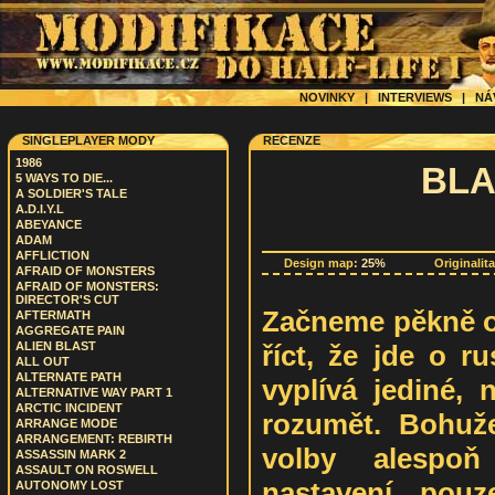
NOVINKY
|
INTERVIEWS
|
NÁ
SINGLEPLAYER MODY
RECENZE
1986
BLA
5 WAYS TO DIE...
A SOLDIER'S TALE
A.D.I.Y.L
ABEYANCE
ADAM
AFFLICTION
Design map:
25%
Originalit
AFRAID OF MONSTERS
AFRAID OF MONSTERS:
DIRECTOR'S CUT
Začneme pěkně o
AFTERMATH
AGGREGATE PAIN
říct, že jde o r
ALIEN BLAST
ALL OUT
ALTERNATE PATH
vyplívá jediné,
ALTERNATIVE WAY PART 1
ARCTIC INCIDENT
rozumět. Bohuže
ARRANGE MODE
ARRANGEMENT: REBIRTH
volby alespoň
ASSASSIN MARK 2
ASSAULT ON ROSWELL
nastavení, pouz
AUTONOMY LOST