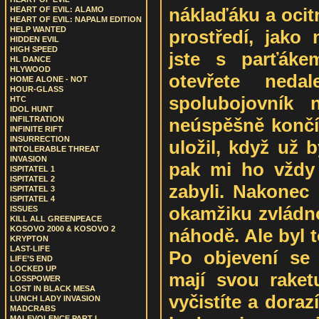
náklaďáku a ocit
HEART OF EVIL: ALAMO
HEART OF EVIL: NAPALM EDITION
HELP WANTED
prostředí, jako
HIDDEN EVIL
HIGH SPEED
jste s parťáke
HL DANCE
HLYWOOD
otevřete neda
HOME ALONE - NOT
HOUR-GLASS
spolubojovník 
HTC
IDOL HUNT
neúspěšně končí.
INFILTRATION
INFINITE RIFT
INSURRECTION
uložil, když už 
INTOLERABLE THREAT
INVASION
pak mi ho vždy
ISPITATEL 1
ISPITATEL 2
zabyli. Nakonec 
ISPITATEL 3
ISPITATEL 4
okamžiku zvládno
ISSUES
KILL ALL GREENPEACE
KOSOVO 2000 & KOSOVO 2
náhodě. Ale byl t
KRYPTON
LAST-LIFE
Po objevení se 
LIFE’S END
LOCKED UP
mají svou raket
LOSSPOWER
LOST IN BLACK MESA
vyčistíte a doraz
LUNCH LADY INVASION
MADCRABS
MALEVOLENCE PART I.