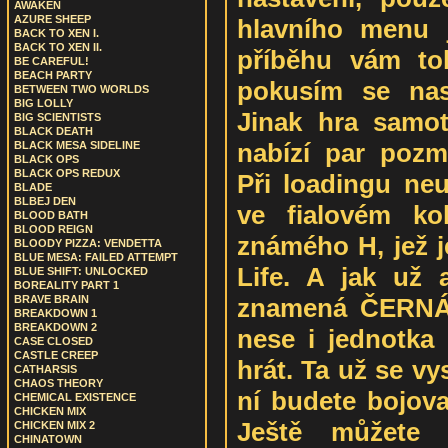
AWAKEN
AZURE SHEEP
hlavního menu j
BACK TO XEN I.
BACK TO XEN II.
příběhu vám to
BE CAREFUL!
BEACH PARTY
pokusím se nas
BETWEEN TWO WORLDS
BIG LOLLY
Jinak hra samot
BIG SCIENTISTS
BLACK DEATH
nabízí par pozm
BLACK MESA SIDELINE
BLACK OPS
BLACK OPS REDUX
Při loadingu neu
BLADE
BLBEJ DEN
ve fialovém ko
BLOOD BATH
BLOOD REIGN
známého H, jež j
BLOODY PIZZA: VENDETTA
BLUE MESA: FAILED ATTEMPT
Life. A jak už 
BLUE SHIFT: UNLOCKED
BOREALITY PART 1
znamená ČERNÁ 
BRAVE BRAIN
BREAKDOWN 1
BREAKDOWN 2
nese i jednotka 
CASE CLOSED
CASTLE CREEP
hrát. Ta už se vy
CATHARSIS
CHAOS THEORY
ní budete bojov
CHEMICAL EXISTENCE
CHICKEN MIX
Ještě můžete 
CHICKEN MIX 2
CHINATOWN