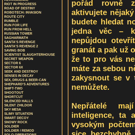
pořád rovně 
RIOT IN PROGRESS
ROAD OF DESTINY
aktivujete nějak
ROBOTECH: INVASION
ROUTE CITY
budete hledat no
RUMBLE
RUN FOR LIFE
jedna věc – k
RUN FROM HELL
RUSSIAN TOWER
nepůjdou otevří
SAGHARMATH
SANTA'S REVENGE
SANTA'S REVENGE 2
granát a pak už o
SAVING BOB
SCIENTIST SLAUGHTERHOUSE
že to pro vás ne
SECRET WEAPON
SECTOR 6
máte za sebou ně
SECTOR 6X
SEEK AND DESTROY
zakysnout se v 
SENSES IN DECAY
SEX, DRUGS & BEER-CAN
SHEPHARD'S ADVENTURES
nemůžete.
SHIFT-TWO
SHOOTOUT
SHORTCUT
SILENCED HALLS
Nepřátelé maj
SILENT ZHILDOR
SKY MESA
inteligence, ta 
SLIMY SITUATION
SMART DECOY
vysokým počtem
SNOWY ROCK
SOLDIER
SOLDIER / REMOD
sice bezchybně s
SOLO OPERATIONS