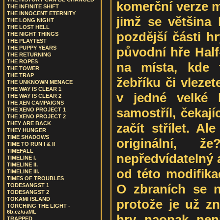
komerční verze 
THE INFINITE SHIFT
THE INNOCENT ETERNITY
jimž se většina
THE LONG NIGHT
THE LOST HELL
pozdější části 
THE NIGHT THINGS
THE PLAYTEST
původní hře Half-
THE PUPPY YEARS
THE RETURNING
THE ROPES
na místa, kde 
THE TOWER
THE TRAP
žebříku či vleze
THE UNKNOWN MENACE
THE WAY IS CLEAR 1
v jedné velké 
THE WAY IS CLEAR 2
THE XEN CAMPAIGNS
samostříl, čekaj
THE XENO PROJECT 1
THE XENO PROJECT 2
THEY ARE BACK
začít střílet. Al
THEY HUNGER
TIME SHADOWS
originální, 
TIME TO RUN I & II
TIMEFALL
nepředvídatelný a
TIMELINE I.
TIMELINE II.
od této modifika
TIMELINE III.
TIMES OF TROUBLES
O zbraních se 
TODESANGST 1
TODESANGST 2
TOKAMI ISLAND
protože je už zn
TORCHING THE LIGHT -
6b.cz/uaML
hry naopak není
TRAPPED