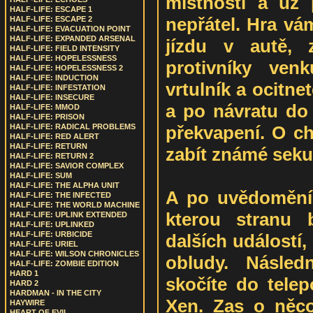
místnosti a už
HALF-LIFE: ESCAPE 1
nepřátel. Hra vá
HALF-LIFE: ESCAPE 2
HALF-LIFE: EVACUATION POINT
HALF-LIFE: EXPANDED ARSENAL
jízdu v autě, 
HALF-LIFE: FIELD INTENSITY
HALF-LIFE: HOPELESSNESS
protivníky ven
HALF-LIFE: HOPELESSNESS 2
HALF-LIFE: INDUCTION
vrtulník a ocitnet
HALF-LIFE: INFESTATION
HALF-LIFE: INSECURE
a po návratu do
HALF-LIFE: MMOD
HALF-LIFE: PRISON
překvapení. O ch
HALF-LIFE: RADICAL PROBLEMS
HALF-LIFE: RED ALERT
HALF-LIFE: RETURN
zabít známé seku
HALF-LIFE: RETURN 2
HALF-LIFE: SAVIOR COMPLEX
HALF-LIFE: SUM
HALF-LIFE: THE ALPHA UNIT
A po uvědomění s
HALF-LIFE: THE INFECTED
HALF-LIFE: THE WORLD MACHINE
kterou stranu b
HALF-LIFE: UPLINK EXTENDED
HALF-LIFE: UPLINKED
HALF-LIFE: URBICIDE
dalších událostí
HALF-LIFE: URIEL
HALF-LIFE: WILSON CHRONICLES
obludy. Následn
HALF-LIFE: ZOMBIE EDITION
HARD 1
skočíte do telep
HARD 2
HARDMAN - IN THE CITY
Xen. Zas o něco 
HAYWIRE
HEART OF EVIL