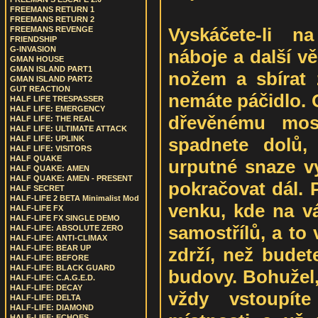
FREEMANS RETURN 1
FREEMANS RETURN 2
Vyskáčete-li n
FREEMANS REVENGE
FRIENDSHIP
G-INVASION
náboje a další v
GMAN HOUSE
GMAN ISLAND PART1
nožem a sbírat z
GMAN ISLAND PART2
GUT REACTION
nemáte páčidlo. O
HALF LIFE TRESPASSER
HALF LIFE: EMERGENCY
dřevěnému mos
HALF LIFE: THE REAL
HALF LIFE: ULTIMATE ATTACK
spadnete dolů,
HALF LIFE: UPLINK
HALF LIFE: VISITORS
HALF QUAKE
urputné snaze v
HALF QUAKE: AMEN
HALF QUAKE: AMEN - PRESENT
pokračovat dál. 
HALF SECRET
HALF-LIFE 2 BETA Minimalist Mod
venku, kde na vá
HALF-LIFE FX
HALF-LIFE FX SINGLE DEMO
samostřílů, a to
HALF-LIFE: ABSOLUTE ZERO
HALF-LIFE: ANTI-CLIMAX
HALF-LIFE: BEAR UP
zdrží, než budet
HALF-LIFE: BEFORE
HALF-LIFE: BLACK GUARD
budovy. Bohužel, 
HALF-LIFE: C.A.G.E.D.
HALF-LIFE: DECAY
vždy vstoupít
HALF-LIFE: DELTA
HALF-LIFE: DIAMOND
HALF-LIFE: ECHOES