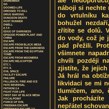
ale nedoporuču
DISMEMBER
DO
náboji si nechte
DOOMED-LIFE
DRESSED TO KILL
do vrtulníku ka
DRUG BARONS
DUNGEON DEATH
bohužel nezdaří
DUST RUNNER
DWELL
E.T.F.
zřítíte se dolů.
EDGE OF DARKNESS
EPISODE POWER PLANT AND
do vody, což je 
CHINA
ESCAPE
pád přežili. Pr
ESCAPE FROM BLACK MESA
ESCAPE FROM THE DARKNESS
všimnete napadr
ESCAPE FROM THE EGYPTIAN
TOMB
ESCAPE FROM WOOMERA
chvíli později n
ESCAPE HELICOPTER
ETC I.
zjistíte, že jejic
ETC II.
EVIL SPACE
Já hrál na obtíž
FACILITY ESCAPE
FAILURE
likvidaci se mi n
FALLBACK: FIRE AND ICE
FATE REVERSAL
FATHOM 2.4
tlumičem, ano, 
FIGHT FOR LIFE
FIRST DAY AT BLACK MESA
Jak procházíte 
FOCALPOINT
FORCE OF EVIL
nepřátel schovan
FREEMAN ESCAPE
FREEMAN'S ESCAPE 2.0