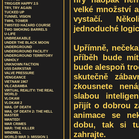
TRIGGER HAPPY 2.5
velké množství a
TRY, TRY AGAIN
TUCKED UP
vystačí. Něko
TUNNEL VISION
TWHL TOWER
TWISTED HAZARD COURSE
jednoduché logic
TWO SMOKING BARRELS
U-LIFE
UNBREAKABLE
UNDER THE BLACK MOON
Upřímně, nečekal
UNDERGROUND
UNDERGROUND FACILITY
příběh bude mít
UNDERGROUND TERRITORY
UNHOLY
bude alespoň tro
UNKNOWN FACTION
USS DARKSTAR
VALVE PRESSURE
skutečně zábavn
VENGEANCE
VIETNAM 1967
zkousnete nená
VILCABAMBA
VIRTUAL REALITY: THE REAL
slabou intelige
WORLD
VLOKAM
přijít o dobrou 
VLOKAM 2
WAIL OF DEATH
WAIL OF DEATH 2: THE HELL
animace se nek
MASTER
WANTED!
dobu, tak si t
WAR CRIMES
WAR: THE KILLER
zahrajte.
WINDMILL
WORLD WAR 3: MISSION 1