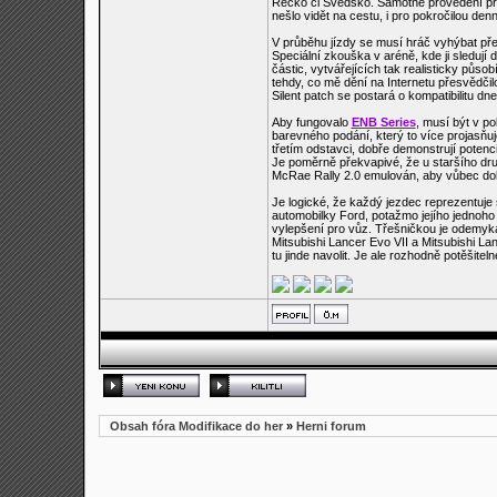
Řecko či Švédsko. Samotné provedení prostř
nešlo vidět na cestu, i pro pokročilou d
V průběhu jízdy se musí hráč vyhýbat pře
Speciální zkouška v aréně, kde ji sledují
částic, vytvářejících tak realisticky půso
tehdy, co mě dění na Internetu přesvědčil
Silent patch se postará o kompatibilitu dn
Aby fungovalo
ENB Series
, musí být v po
barevného podání, který to více projasňuj
třetím odstavci, dobře demonstrují poten
Je poměrně překvapivé, že u staršího druh
McRae Rally 2.0 emulován, aby vůbec dokáz
Je logické, že každý jezdec reprezentuje
automobilky Ford, potažmo jejího jednoho 
vylepšení pro vůz. Třešničkou je odemyká
Mitsubishi Lancer Evo VII a Mitsubishi La
tu jinde navolit. Je ale rozhodně potěšitel
Obsah fóra Modifikace do her
»
Herni forum