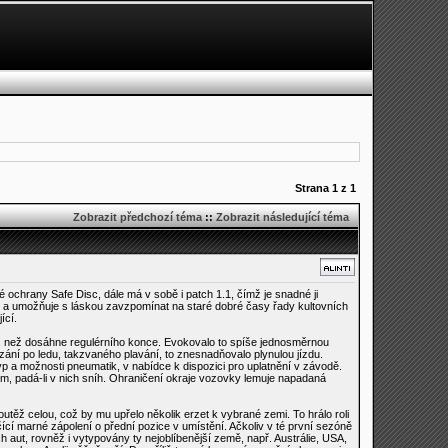
Strana
1
z
1
Zobrazit předchozí téma
::
Zobrazit následující téma
ochrany Safe Disc, dále má v sobě i patch 1.1, čímž je snadné ji
nc a umožňuje s láskou zavzpomínat na staré dobré časy řady kultovních
ící.
ón, než dosáhne regulérního konce. Evokovalo to spíše jednosměrnou
uzání po ledu, takzvaného plavání, to znesnadňovalo plynulou jízdu.
typ a možnosti pneumatik, v nabídce k dispozici pro uplatnění v závodě.
m, padá-li v nich sníh. Ohraničení okraje vozovky lemuje napadaná
těž celou, což by mu upřelo několik erzet k vybrané zemi. To hrálo roli
ící marné zápolení o přední pozice v umístění. Ačkoliv v té první sezóně
ut, rovněž i vytypovány ty nejoblíbenější země, např. Austrálie, USA,