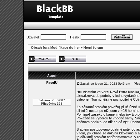
Uživatel:
Heslo:
Obsah fóra Modifikace do her
»
Herni forum
Autor
PavelU
Zaslal: so leden 21, 2023 5:45 pm
Předm
Hru vlastním ve verzi Nová Extra Klasika
aktualizovat do podoby v lednu vydaného 
videoher. Tou nynější je pochopitelně Colin
Založen: 7.6.2007
Příspěvky: 358
Za zásadní problém považuji příliš úzké 
silnici či cestu, po níž jsem v kůži herní
Pominu-li záseky o kámen nebo jiný typ po
Pokaždé se vyberou ty vhodné samy. Sněžn
sněhová nadílka, do níž se dá vjet. Pocho
S autem postupováno opatrně poté, co asi 
v tom, jak chabě se dalo na klávesnici s 
to očividně problém nepředstavovalo. V r