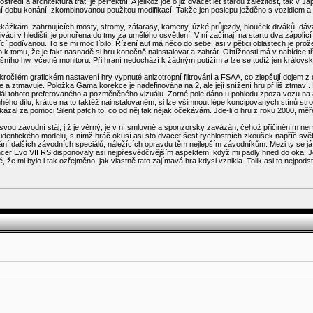
edí a architektura tratí je perfektní. A jelikož jde o již dvacet let starou záležitost, tak v 
enní dobu konání, zkombinovanou použitou modifikací. Takže jen poslepu ježděno s vozidlem 
kážkám, zahrnujících mosty, stromy, zátarasy, kameny, úzké průjezdy, hlouček diváků, dáva
 diváci v hledišti, je ponořena do tmy za umělého osvětlení. V ní začínají na startu dva zápo
bící podívanou. To se mi moc líbilo. Řízení aut má něco do sebe, asi v pětici oblastech je prož
o k tomu, že je fakt nasnadě si hru konečně nainstalovat a zahrát. Obtížnosti má v nabídce 
ešního hw, včetně monitoru. Při hraní nedochází k žádným potížím a lze se tudíž jen královsk
kročilém grafickém nastavení hry vypnuté anizotropní filtrování a FSAA, co zlepšují dojem z o
e a ztmavuje. Položka Gama korekce je nadefinována na 2, ale její snížení hru příliš ztmav
ciál tohoto preferovaného a pozměněného vizuálu. Zorné pole dáno u pohledu zpoza vozu na
ého dílu, krátce na to taktéž nainstalovaném, si lze všimnout lépe koncipovaných stínů stro
al za pomoci Silent patch to, co od něj tak nějak očekávám. Jde-li o hru z roku 2000, měřen
 svou závodní stáj, jíž je věrný, je v ní smluvně a sponzorsky zavázán, čehož přičiněním n
identického modelu, s nímž hráč okusí asi sto dvacet šest rychlostních zkoušek napříč světa
ní dalších závodních speciálů, náležících opravdu těm nejlepším závodníkům. Mezi ty se já 
ncer Evo VII RS disponovaly asi nejpřesvědčivějším aspektem, když mi padly hned do oka. Jed
né, že mi bylo i tak ozřejměno, jak vlastně tato zajímavá hra kdysi vznikla. Tolik asi to nejpods