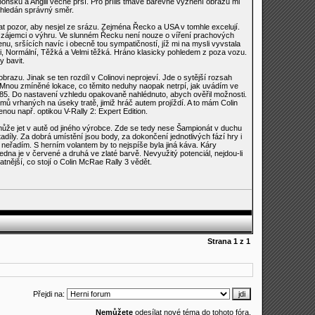
Japonsku a Anglii věčně prší. Pro příliš tmavé barevné vyznění obrazu mi
a hledán správný směr.
t pozor, aby nesjel ze srázu. Zejména Řecko a USA v tomhle excelují.
lící zájemci o výhru. Ve slunném Řecku není nouze o víření prachových
enu, sršících navíc i obecně tou sympatičností, jíž mi na mysli vyvstala
tři, Normální, Těžká a Velmi těžká. Hráno klasicky pohledem z poza vozu.
y bavit.
brazu. Jinak se ten rozdíl v Colinovi neprojeví. Jde o sytější rozsah
í. Mnou zmíněné lokace, co těmito neduhy naopak netrpí, jak uvádím ve
 85. Do nastavení vzhledu opakovaně nahlédnuto, abych ověřil možnosti.
mů vrhaných na úseky tratě, jimiž hráč autem projíždí. A to mám Colin
ou např. optikou V-Rally 2: Expert Edition.
emůže jet v autě od jiného výrobce. Zde se tedy nese Šampionát v duchu
díly. Za dobrá umístění jsou body, za dokončení jednotlivých fází hry i
neřadím. S herním volantem by to nejspíše byla jiná káva. Káry
na je v červené a druhá ve zlaté barvě. Nevyužitý potenciál, nejdou-li
tatnější, co stojí o Colin McRae Rally 3 vědět.
Strana
1
z
1
Přejdi na:
Nemůžete
odesílat nové téma do tohoto fóra.