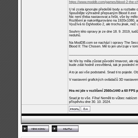
https://www.moddb.com/games/blood-2-the-ch
U té zcela ignorujte předešlé body a rozbalte
Spouštějte výhradně přepsaným Blood II.exe
Nic není třeba nastavovat a řešit, vše by mělo
Rozlišení je nakonfigurováno na 1920x1080, ale 
Využívá to DgVoodoo 2, ale trochu jinak, než
Souhrn této opravy je ze dne 18. 9. 2019, tu
neduhů.
Na ModDB.com se nachází i opravy The Second
Blood II: The Chosen. Mě to jen utvrzuje v tom,
_____________________________________
Ve hře by měla zůstat původní tmavost, ale nij
bude zdát hodně zesvětlená, tak je poslední m
A to je asi vše podstatné. Snad ti to pojede. 
V nastavení grafických ovládačů 3D nastavení
Hra mi jde v rozlišení 2560x1440 a 60 FPS p
Snad je to vše. Fíha! Neměli to vůbec nabízet n
příspěvku dne 30. 10. 2024.