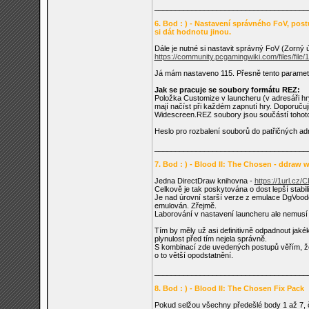
_____________________________________
6. Bod : ) - Nastavení správného FoV, postu
si dát hodnotu jinou.
Dále je nutné si nastavit správný FoV (Zorný ú
https://community.pcgamingwiki.com/files/file/1
Já mám nastaveno 115. Přesně tento parame
Jak se pracuje se soubory formátu REZ:
Položka Customize v launcheru (v adresáři hr
mají načíst při každém zapnutí hry. Doporuču
Widescreen.REZ soubory jsou součástí tohot
Heslo pro rozbalení souborů do patřičných ad
_____________________________________
7. Bod : ) - Blood II: The Chosen - ddraw wi
Jedna DirectDraw knihovna -
https://1url.cz/
Celkově je tak poskytována o dost lepší stabil
Je nad úrovní starší verze z emulace DgVoodoo
emulován. Zřejmě.
Laborování v nastavení launcheru ale nemusí p
Tím by měly už asi definitivně odpadnout jaké
plynulost před tím nejela správně.
S kombinací zde uvedených postupů věřím, že 
o to větší opodstatnění.
_____________________________________
8. Bod : ) - Blood II: The Chosen Fix Pack
Pokud selžou všechny předešlé body 1 až 7, či 