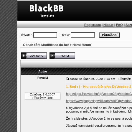
Registrace
|
Hledat
|
FAQ
|
Sez
Uživatel:
Heslo:
Obsah fóra Modifikace do her
»
Herni forum
Autor
PavelU
Zaslal: so únor 29, 2020 8:14 pm
Předmět: B
1. Bod : ) - Hru spouštět přes DgVoodoo 2
http://dege.freeweb.hu/dgVoodoo2/dgVoodoo2
Založen: 7.6.2007
Příspěvky: 358
https://www.pcgamingwiki.com/wiki/DgVoodoo
S dgVoodoo 2 je nutné se naučit zacházet a p
podporovat měl. Ale nemusí to jít každému. 
Že hra jde přes dgVoodoo 2, to se pozná pod
Já používám starší verzi programu, tu hra pod