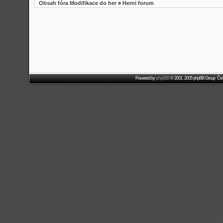
Obsah fóra Modifikace do her
»
Herni forum
phpBB
Powered by
© 2001, 2005 phpBB Group Čes