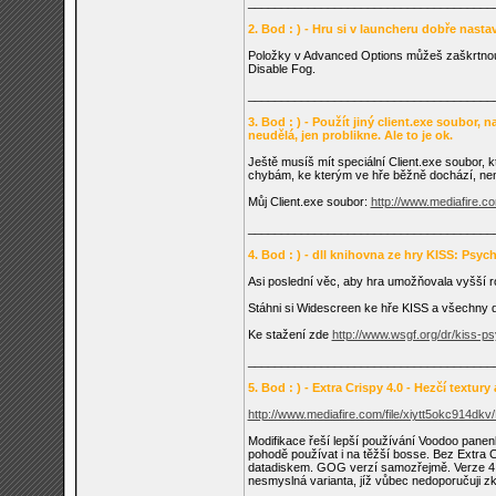
_____________________________________
2. Bod : ) - Hru si v launcheru dobře nast
Položky v Advanced Options můžeš zaškrtnout 
Disable Fog.
_____________________________________
3. Bod : ) - Použít jiný client.exe soubor,
neudělá, jen problikne. Ale to je ok.
Ještě musíš mít speciální Client.exe soubor, 
chybám, ke kterým ve hře běžně dochází, není
Můj Client.exe soubor:
http://www.mediafire.c
_____________________________________
4. Bod : ) - dll knihovna ze hry KISS: Psy
Asi poslední věc, aby hra umožňovala vyšší ro
Stáhni si Widescreen ke hře KISS a všechny dl
Ke stažení zde
http://www.wsgf.org/dr/kiss-p
_____________________________________
5. Bod : ) - Extra Crispy 4.0 - Hezčí textury
http://www.mediafire.com/file/xiytt5okc914dkv/
Modifikace řeší lepší používání Voodoo panenk
pohodě používat i na těžší bosse. Bez Extra Cri
datadiskem. GOG verzí samozřejmě. Verze 4.0 je
nesmyslná varianta, jíž vůbec nedoporučuji z