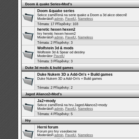
Doom & quake Series+Mod's
Doom &quake series
Sekce zaměřená na serie quake a Doom a 3d akce obecně
Moderátoři
admin
,
PavelU
,
Nameless
Témata:
17
Příspěvky: 103
heretic hexen hexen2
hry heretic hexen hexen2
Moderátoři
admin
,
PavelU
,
Nameless
Témata:
2
Příspěvky: 3
Wolfstein 3d & mods
Wolfstein 3d & Spear od destiny
Moderátor
PavelU
Témata:
3
Příspěvky: 3
Duke 3d mods & build games
Duke Nukem 3D a Add-On's + Build games
Duke Nukem 3D a Add-On's + Build games
Témata:
2
Příspěvky: 2
Jaged Aliance2+Mod's
Ja2+mody
Sekce zaměřená na hru Jaged Aliance2+mody
Moderátoři
admin
,
PavelU
,
Nameless
Témata:
4
Příspěvky: 5
Hry
Herni forum
Forum pro hry vseobecne
Moderátoři
admin
,
PavelU
,
Nameless