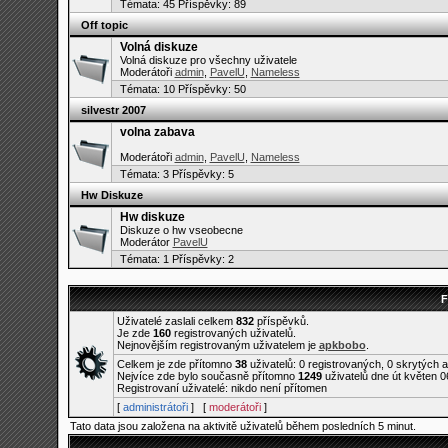
Témata:
45
Příspěvky: 89
Off topic
Volná diskuze
Volná diskuze pro všechny uživatele
Moderátoři
admin
,
PavelU
,
Nameless
Témata:
10
Příspěvky: 50
silvestr 2007
volna zabava
Moderátoři
admin
,
PavelU
,
Nameless
Témata:
3
Příspěvky: 5
Hw Diskuze
Hw diskuze
Diskuze o hw vseobecne
Moderátor
PavelU
Témata:
1
Příspěvky: 2
F
Uživatelé zaslali celkem
832
příspěvků.
Je zde
160
registrovaných uživatelů.
Nejnovějším registrovaným uživatelem je
apkbobo
.
Celkem je zde přítomno
38
uživatelů: 0 registrovaných, 0 skrytých 
Nejvíce zde bylo současně přítomno
1249
uživatelů dne út květen 0
Registrovaní uživatelé: nikdo není přítomen
[
administrátoři
] [
moderátoři
]
Tato data jsou založena na aktivitě uživatelů během posledních 5 minut.