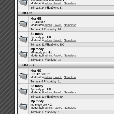
Recenze našich modifikací
Moderátoři
admin
,
PavelU
,
Nameless
Témata:
24
Příspěvky: 87
Half-Life
Hra Hl1
Hl1 diskuze
Moderátoři
admin
,
PavelU
,
Nameless
Témata:
9
Příspěvky: 61
Sp mody
Sp mody pro Hl1
Moderátoři
admin
,
PavelU
,
Nameless
Témata:
31
Příspěvky: 300
Mp mody
MP mody pro Hl1
Moderátoři
admin
,
PavelU
,
Nameless
Témata:
4
Příspěvky: 15
Half-Life 2
Hra Hl2
Hra Hl2 diskuze
Moderátoři
admin
,
PavelU
,
Nameless
Témata:
4
Příspěvky: 11
Sp mody
Sp mody pro Hl2
Moderátoři
admin
,
PavelU
,
Nameless
Témata:
13
Příspěvky: 60
Mp mody
mp mody pro Hl2
Moderátoři
admin
,
PavelU
,
Nameless
Témata:
1
Příspěvky: 1