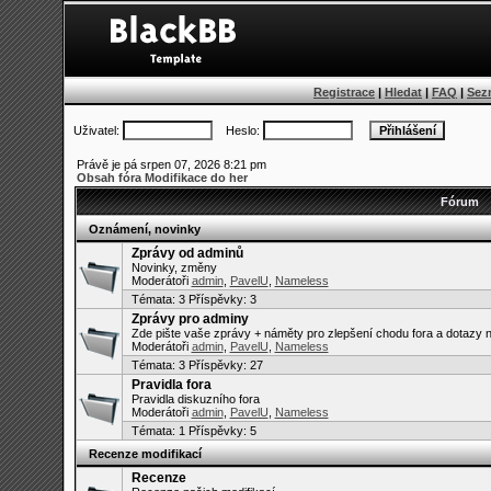
Registrace
|
Hledat
|
FAQ
|
Sez
Uživatel:
Heslo:
Právě je pá srpen 07, 2026 8:21 pm
Obsah fóra Modifikace do her
Fórum
Oznámení, novinky
Zprávy od adminů
Novinky, změny
Moderátoři
admin
,
PavelU
,
Nameless
Témata:
3
Příspěvky: 3
Zprávy pro adminy
Zde pište vaše zprávy + náměty pro zlepšení chodu fora a dotazy 
Moderátoři
admin
,
PavelU
,
Nameless
Témata:
3
Příspěvky: 27
Pravidla fora
Pravidla diskuzního fora
Moderátoři
admin
,
PavelU
,
Nameless
Témata:
1
Příspěvky: 5
Recenze modifikací
Recenze