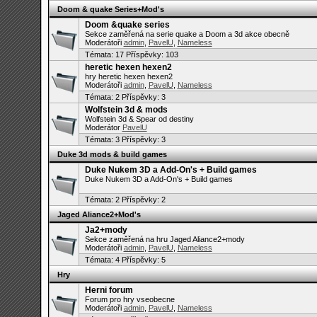
Doom & quake Series+Mod's
Doom &quake series
Sekce zaměřená na serie quake a Doom a 3d akce obecně
Moderátoři
admin
,
PavelU
,
Nameless
Témata:
17
Příspěvky: 103
heretic hexen hexen2
hry heretic hexen hexen2
Moderátoři
admin
,
PavelU
,
Nameless
Témata:
2
Příspěvky: 3
Wolfstein 3d & mods
Wolfstein 3d & Spear od destiny
Moderátor
PavelU
Témata:
3
Příspěvky: 3
Duke 3d mods & build games
Duke Nukem 3D a Add-On's + Build games
Duke Nukem 3D a Add-On's + Build games
Témata:
2
Příspěvky: 2
Jaged Aliance2+Mod's
Ja2+mody
Sekce zaměřená na hru Jaged Aliance2+mody
Moderátoři
admin
,
PavelU
,
Nameless
Témata:
4
Příspěvky: 5
Hry
Herni forum
Forum pro hry vseobecne
Moderátoři
admin
,
PavelU
,
Nameless