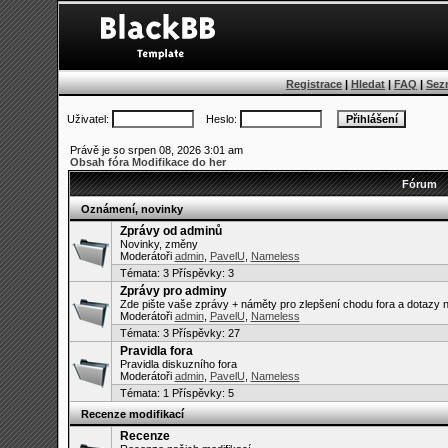
Registrace
|
Hledat
|
FAQ
|
Sez
Uživatel:
Heslo:
Právě je so srpen 08, 2026 3:01 am
Obsah fóra Modifikace do her
Fórum
Oznámení, novinky
Zprávy od adminů
Novinky, změny
Moderátoři
admin
,
PavelU
,
Nameless
Témata:
3
Příspěvky: 3
Zprávy pro adminy
Zde pište vaše zprávy + náměty pro zlepšení chodu fora a dotazy 
Moderátoři
admin
,
PavelU
,
Nameless
Témata:
3
Příspěvky: 27
Pravidla fora
Pravidla diskuzního fora
Moderátoři
admin
,
PavelU
,
Nameless
Témata:
1
Příspěvky: 5
Recenze modifikací
Recenze