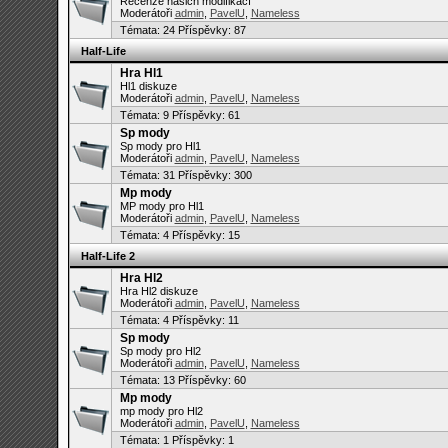
Recenze našich modifikací
Moderátoři
admin
,
PavelU
,
Nameless
Témata:
24
Příspěvky: 87
Half-Life
Hra Hl1
Hl1 diskuze
Moderátoři
admin
,
PavelU
,
Nameless
Témata:
9
Příspěvky: 61
Sp mody
Sp mody pro Hl1
Moderátoři
admin
,
PavelU
,
Nameless
Témata:
31
Příspěvky: 300
Mp mody
MP mody pro Hl1
Moderátoři
admin
,
PavelU
,
Nameless
Témata:
4
Příspěvky: 15
Half-Life 2
Hra Hl2
Hra Hl2 diskuze
Moderátoři
admin
,
PavelU
,
Nameless
Témata:
4
Příspěvky: 11
Sp mody
Sp mody pro Hl2
Moderátoři
admin
,
PavelU
,
Nameless
Témata:
13
Příspěvky: 60
Mp mody
mp mody pro Hl2
Moderátoři
admin
,
PavelU
,
Nameless
Témata:
1
Příspěvky: 1