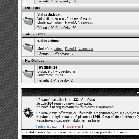
Témata:
45
Příspěvky: 89
Off topic
Volná diskuze
Volná diskuze pro všechny uživatele
Moderátoři
admin
,
PavelU
,
Nameless
Témata:
10
Příspěvky: 50
silvestr 2007
volna zabava
Moderátoři
admin
,
PavelU
,
Nameless
Témata:
3
Příspěvky: 5
Hw Diskuze
Hw diskuze
Diskuze o hw vseobecne
Moderátor
PavelU
Témata:
1
Příspěvky: 2
F
Uživatelé zaslali celkem
832
příspěvků.
Je zde
160
registrovaných uživatelů.
Nejnovějším registrovaným uživatelem je
apkbobo
.
Celkem je zde přítomno
21
uživatelů: 0 registrovaných, 0 skrytých 
Nejvíce zde bylo současně přítomno
1249
uživatelů dne út květen 0
Registrovaní uživatelé: nikdo není přítomen
[
administrátoři
] [
moderátoři
]
Tato data jsou založena na aktivitě uživatelů během posledních 5 minut.