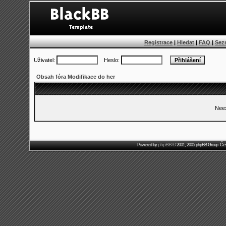
Registrace
|
Hledat
|
FAQ
|
Sez
Uživatel:
Heslo:
Obsah fóra Modifikace do her
Neex
phpBB
Powered by
© 2001, 2005 phpBB Group Čes