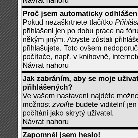
Návrat nahoru
Proč jsem automaticky odhlášen
Pokud nezaškrtnete tlačítko
Přihlás
přihlášeni jen po dobu práce na fór
někým jiným. Abyste zůstali přihláše
přihlašujete. Toto ovšem nedoporuč
počítače, např. v knihovně, internet
Návrat nahoru
Jak zabráním, aby se moje uživa
přihlášených?
Ve vašem nastavení najděte možn
možnost
zvolíte
budete viditelní je
počítáni jako skrytý uživatel.
Návrat nahoru
Zapomněl jsem heslo!