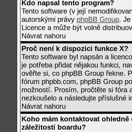
Kdo napsal tento program?
Tento software (v její nemodifikova
autorskými právy
phpBB Group
. J
Licence a může být volně distribuov
Návrat nahoru
Proč není k dispozici funkce X?
Tento software byl napsán a licenc
je potřeba přidat nějakou funkci, na
ověřte si, co phpBB Group řekne. P
fórum phpbb.com, phpBB Group pou
možností. Prosím, pročtěte si fóra 
nezkoušelo a následujte příslušné i
Návrat nahoru
Koho mám kontaktovat ohledně o
záležitostí boardu?