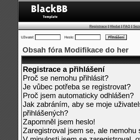
Registrace
|
Hledat
|
FAQ
|
Sez
Uživatel:
Heslo:
Obsah fóra Modifikace do her
Registrace a přihlášení
Proč se nemohu přihlásit?
Je vůbec potřeba se registrovat?
Proč jsem automaticky odhlášen?
Jak zabráním, aby se moje uživate
přihlášených?
Zapomněl jsem heslo!
Zaregistroval jsem se, ale nemohu se
V minulosti jsem se zaregistroval, 