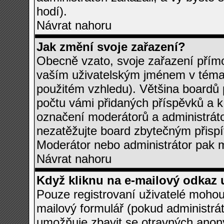
hodí).
Návrat nahoru
Jak změní svoje zařazení?
Obecně vzato, svoje zařazení přím
vaším uživatelským jménem v témat
použitém vzhledu). Většina boardů p
počtu vámi přidaných příspěvků a k i
označení moderátorů a administráto
nezatěžujte board zbytečným přispí
Moderátor nebo administrátor pak m
Návrat nahoru
Když kliknu na e-mailový odkaz u
Pouze registrovaní uživatelé mohou
mailový formulář (pokud administrát
umožňuje zbavit se otravných anony