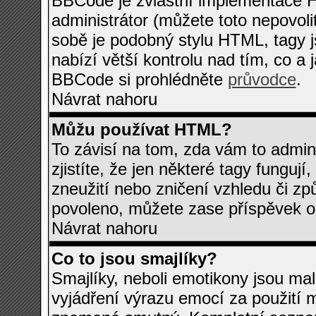
BBCode je zvláštní implementace H
administrátor (můžete toto nepovol
sobě je podobný stylu HTML, tagy j
nabízí větší kontrolu nad tím, co a 
BBCode si prohlédněte
průvodce
.
Návrat nahoru
Můžu používat HTML?
To závisí na tom, zda vám to admin
zjistíte, že jen některé tagy fungují,
zneužití nebo zničení vzhledu či z
povoleno, můžete zase příspěvek od
Návrat nahoru
Co to jsou smajlíky?
Smajlíky, neboli emotikony jsou mal
vyjádření výrazu emocí za použití m