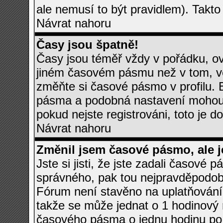
ale nemusí to být pravidlem). Takt
Návrat nahoru
Časy jsou špatně!
Časy jsou téměř vždy v pořádku, ov
jiném časovém pásmu než v tom, ve
změňte si časové pásmo v profilu.
pásma a podobná nastavení mohou m
pokud nejste registrováni, toto je do
Návrat nahoru
Změnil jsem časové pásmo, ale je
Jste si jisti, že jste zadali časové 
správného, pak tou nejpravděpodobně
Fórum není stavěno na uplatňování
takže se může jednat o 1 hodinový
časového pásma o jednu hodinu po 