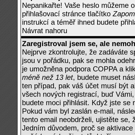
Nepanikařte! Vaše heslo můžeme o
přihlašovací stránce tlačítko
Zapomn
instrukcí a téměř ihned budete přihl
Návrat nahoru
Zaregistroval jsem se, ale nemohu
Nejprve zkontrolujte, že zadáváte 
jsou v pořádku, pak se mohla odehr
je umožněna podpora COPPA a klikli
méně než 13 let
, budete muset násl
ten případ, pak váš účet musí být a
všech nových registrací, buď Vámi,
budete moci přihlásit. Když jste se r
Pokud vám byl zaslán e-mail, násle
tento email neobdrželi, ujistěte se
Jedním důvodem, proč se aktivace 