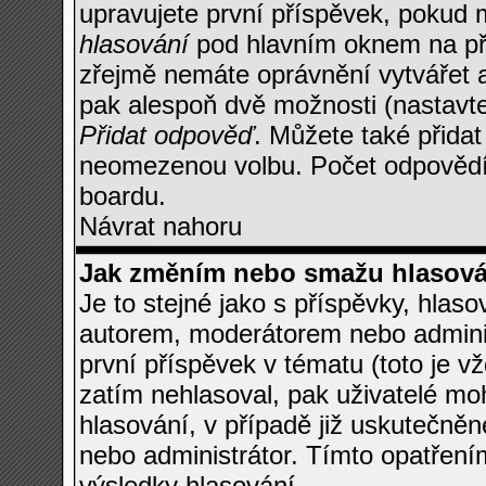
upravujete první příspěvek, pokud m
hlasování
pod hlavním oknem na při
zřejmě nemáte oprávnění vytvářet a
pak alespoň dvě možnosti (nastavt
Přidat odpověď
. Můžete také přida
neomezenou volbu. Počet odpovědí, 
boardu.
Návrat nahoru
Jak změním nebo smažu hlasová
Je to stejné jako s příspěvky, hla
autorem, moderátorem nebo adminis
první příspěvek v tématu (toto je 
zatím nehlasoval, pak uživatelé m
hlasování, v případě již uskutečněn
nebo administrátor. Tímto opatření
výsledky hlasování.