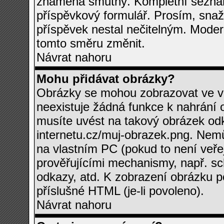
znamená smutný. Kompletní seznam
příspěvkový formulář. Prosím, snažt
příspěvek nestal nečitelným. Moder
tomto směru změnit.
Návrat nahoru
Mohu přidávat obrázky?
Obrázky se mohou zobrazovat ve va
neexistuje žádná funkce k nahrání 
musíte uvést na takový obrázek odk
internetu.cz/muj-obrazek.png. Nem
na vlastním PC (pokud to není veře
prověřujícími mechanismy, např. s
odkazy, atd. K zobrazení obrázku 
příslušné HTML (je-li povoleno).
Návrat nahoru