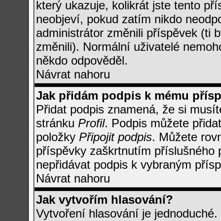
který ukazuje, kolikrát jste tento p
neobjeví, pokud zatím nikdo neodp
administrátor změnili příspěvek (ti 
změnili). Normální uživatelé nemoh
někdo odpověděl.
Návrat nahoru
Jak přidám podpis k mému přís
Přidat podpis znamená, že si musíte
stránku
Profil
. Podpis můžete přida
položky
Připojit podpis
. Můžete rov
příspěvky zaškrtnutím příslušného p
nepřidávat podpis k vybraným přísp
Návrat nahoru
Jak vytvořím hlasování?
Vytvoření hlasování je jednoduché.